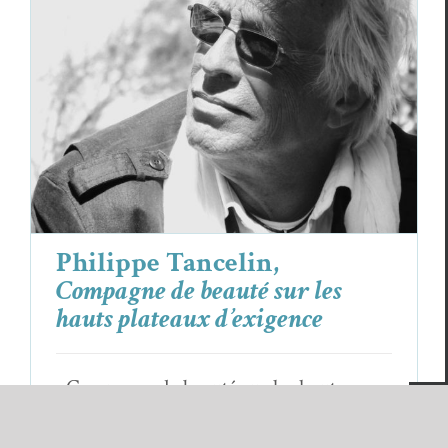
Philippe Tancelin,
Compagne de beauté
sur les hauts plateaux d’exigence
Philippe Tancelin
Poèmes
Philippe Tancelin,
Compagne de beauté sur les
hauts plateaux d’exigence
Compagne de beauté sur les hauts
plateaux d'exigence un vent souffle qui
[...]