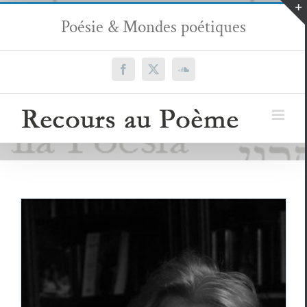
Passer
Poésie & Mondes poétiques
au
contenu
Facebook
X
SoundCloud