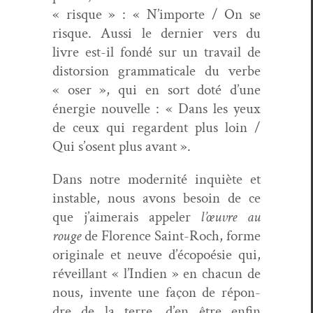
« risque » : « N’importe / On se
risque. Aus­si le dernier vers du
livre est-il fondé sur un tra­vail de
dis­tor­sion gram­mat­i­cale du verbe
« oser », qui en sort doté d’une
énergie nou­velle : « Dans les yeux
de ceux qui regar­dent plus loin /
Qui s’osent plus avant ».
Dans notre moder­nité inquiète et
insta­ble, nous avons besoin de ce
que j’aimerais appel­er
l’œuvre au
rouge
de Flo­rence Saint-Roch, forme
orig­i­nale et neuve d’écopoésie qui,
réveil­lant « l’Indien » en cha­cun de
nous, invente une façon de répon­
dre de la terre, d’en être enfin