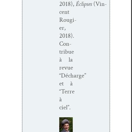
2018),
Éclipses
(Vin­
cent
Rougi­
er,
2018).
Con­
tribue
à la
revue
“Décharge”
et à
“Terre
à
ciel”.