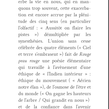
erbe la vie en nous, qui en man­
quons trop sou­vent, cette exac­er­ba­
tion est encore accrue par la pléni­
tude des cinq sens (en par­ti­c­uli­er
l’olfactif : « Aus­sitôt on flaire les
pistes ») démul­ti­pliée par les
synesthésies. L’union sans cesse
célébrée des qua­tre élé­ments (« Ciel
et terre s’embrasent ») fait de
Rouge
peau rouge
une poésie élé­men­taire
qui tra­vaille à l’avènement d’une
éthique de « l’Indien intérieur » :
éthique du mou­ve­ment ( « Aérien
notre élan »), de l’osmose de l’être et
du monde (« On gagne les hau­teurs
de l’arbre / Qui grandit en nous »)
et de la con­fi­ance dans l’avenir