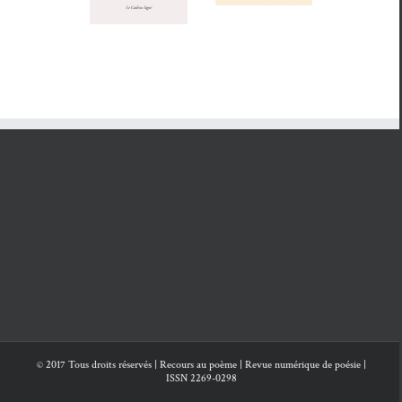
foutni
du vent et
Milè
Pierre Dhain­
Coeurfailli
de la pluie
aut,
État présent
Tourni
du peut-être
- 5
Journ
mai 2018
ouver
© 2017 Tous droits réservés | Recours au poème | Revue numérique de poésie |
ISSN 2269-0298