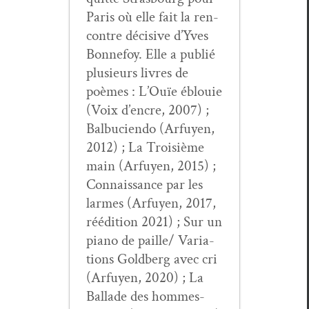
Paris où elle fait la ren­
con­tre déci­sive d’Yves
Bon­nefoy. Elle a pub­lié
plusieurs livres de
poèmes : L’Ouïe éblouie
(Voix d’encre, 2007) ;
Bal­bu­cien­do (Arfuyen,
2012) ; La Troisième
main (Arfuyen, 2015) ;
Con­nais­sance par les
larmes (Arfuyen, 2017,
réédi­tion 2021) ; Sur un
piano de paille/ Vari­a­
tions Gold­berg avec cri
(Arfuyen, 2020) ; La
Bal­lade des hommes-