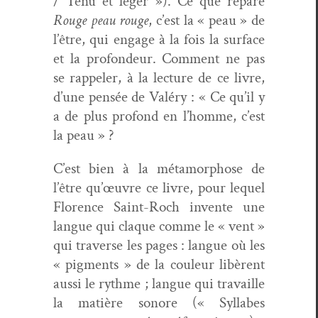
/ Tenu et léger »). Ce que répare
Rouge peau rouge
, c’est la « peau » de
l’être, qui engage à la fois la sur­face
et la pro­fondeur. Com­ment ne pas
se rap­pel­er, à la lec­ture de ce livre,
d’une pen­sée de Valéry : « Ce qu’il y
a de plus pro­fond en l’homme, c’est
la peau » ?
C’est bien à la méta­mor­phose de
l’être qu’œuvre ce livre, pour lequel
Flo­rence Saint-Roch invente une
langue qui claque comme le « vent »
qui tra­verse les pages : langue où les
« pig­ments » de la couleur libèrent
aus­si le rythme ; langue qui tra­vaille
la matière sonore (« Syl­labes