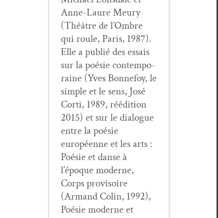
Anne-Lau­re Meury
(Théâtre de l’Ombre
qui roule, Paris, 1987).
Elle a pub­lié des essais
sur la poésie con­tem­po­
raine (Yves Bon­nefoy, le
sim­ple et le sens, José
Cor­ti, 1989, réédi­tion
2015) et sur le dia­logue
entre la poésie
européenne et les arts :
Poésie et danse à
l’époque mod­erne,
Corps pro­vi­soire
(Armand Col­in, 1992),
Poésie mod­erne et