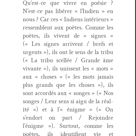
Qu’est-ce que vivre en poésie ?
N’est-ce pas libér­er « l’Indien » en
nous ? Car ces « Indi­ens intérieurs »
ressem­blent aux poètes. Comme les
poètes, ils vivent de « signes »
(« Les signes arrivent / brefs et
urgents »), ils ont le sens de la tribu
(« La tribu scel­lée / Grande âme
vivante »), ils unis­sent les « mots »
aux « choses » (« les mots jamais
plus grands que les choses »), ils
sont accordés aux « songes » (« Nos
songes / Leur sens si aigu de la réal­
ité ») et à l’« énigme » (« On
s’endort on part / Rejoin­dre
l’énigme »). Surtout, comme les
poètes, ils iden­ti­fient vie et