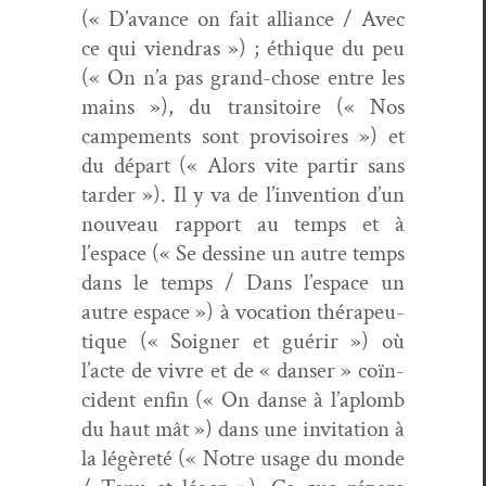
(« D’avance on fait alliance / Avec
ce qui vien­dras ») ; éthique du peu
(« On n’a pas grand-chose entre les
mains »), du tran­si­toire (« Nos
campe­ments sont pro­vi­soires ») et
du départ (« Alors vite par­tir sans
tarder »). Il y va de l’invention d’un
nou­veau rap­port au temps et à
l’espace (« Se des­sine un autre temps
dans le temps / Dans l’espace un
autre espace ») à voca­tion thérapeu­
tique (« Soign­er et guérir ») où
l’acte de vivre et de « danser » coïn­
ci­dent enfin (« On danse à l’aplomb
du haut mât ») dans une invi­ta­tion à
la légèreté (« Notre usage du monde