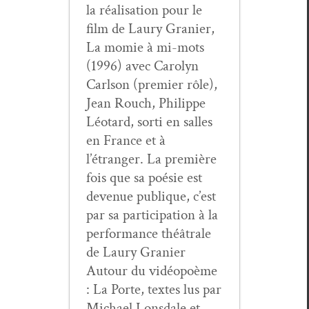
la réal­i­sa­tion pour le
film de Lau­ry Granier,
La momie à mi-mots
(1996) avec Car­olyn
Carl­son (pre­mier rôle),
Jean Rouch, Philippe
Léo­tard, sor­ti en salles
en France et à
l’étranger. La pre­mière
fois que sa poésie est
dev­enue publique, c’est
par sa par­tic­i­pa­tion à la
per­for­mance théâ­trale
de Lau­ry Granier
Autour du vidéopoème
: La Porte, textes lus par
Michael Lons­dale et