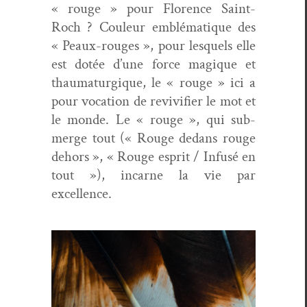
« rouge » pour Flo­rence Saint-
Roch ? Couleur emblé­ma­tique des
« Peaux-rouges », pour lesquels elle
est dotée d’une force mag­ique et
thau­maturgique, le « rouge » ici a
pour voca­tion de reviv­i­fi­er le mot et
le monde. Le « rouge », qui sub­
merge tout (« Rouge dedans rouge
dehors », « Rouge esprit / Infusé en
tout »), incar­ne la vie par
excellence.