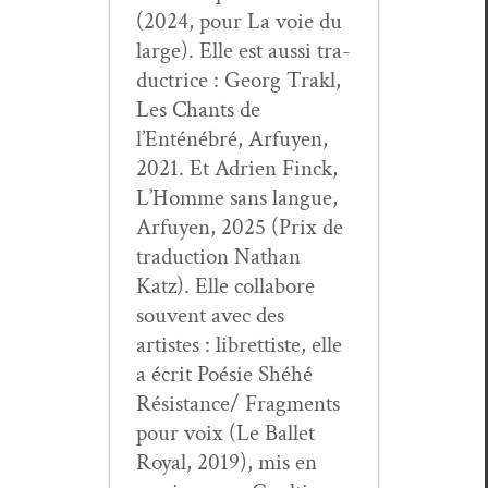
(2024, pour La voie du
large). Elle est aus­si tra­
duc­trice : Georg Trakl,
Les Chants de
l’Enténébré, Arfuyen,
2021. Et Adrien Finck,
L’Homme sans langue,
Arfuyen, 2025 (Prix de
tra­duc­tion Nathan
Katz). Elle col­la­bore
sou­vent avec des
artistes : libret­tiste, elle
a écrit Poésie Shéhé
Résistance/ Frag­ments
pour voix (Le Bal­let
Roy­al, 2019), mis en