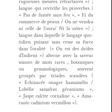
rugueuses menées réfrac­taires ») ;
langue qui reviv­i­fie les proverbes (
« Pas de fumée sans feu », « Fi du
com­merce de peaux / On ne ven­dra
ni celle de l’ours/ Ni la nôtre ») ;
langue dans laque­lle le lan­gage quo­
ti­di­en puisant sans cesse sa force
dans l’oralité
(« On est des drôles
d’Indiens ») alterne avec la saveur
sonore de mots rares , botaniques
ou gem­mologiques, sou­vent
groupés par tri­ades scan­dées (
« Echi­nacée ona­gre hamamélis /
Lobélie sas­safras géra­ni­ums »,
« Jaspe cal­cite cor­naline », « Ama­
rante cad­mi­um vermillon »).