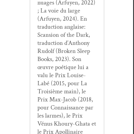
nuages (Arfuyen, 2022)
; La voie du large
(Arfuyen, 2024). En
tra­duc­tion anglaise:
Scan­sion of the Dark,
tra­duc­tion d’Anthony
Rudolf (Bro­ken Sleep
Books, 2023). Son
œuvre poé­tique lui a
valu le Prix Louise-
Labé (2015, pour La
Troisième main), le
Prix Max-Jacob (2018,
pour Con­nais­sance par
les larmes), le Prix
Vénus Khoury-Gha­ta et
le Prix Apol­li­naire