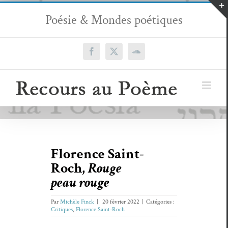
Passer
Poésie & Mondes poétiques
au
contenu
Facebook
X
SoundCloud
Florence Saint-
Roch,
Rouge
peau rouge
Par
Michèle Finck
|
20 février 2022
|
Catégories :
Critiques
,
Florence Saint-Roch