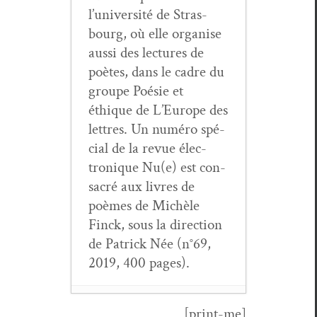
l’université de Stras­
bourg, où elle organ­ise
aus­si des lec­tures de
poètes, dans le cadre du
groupe Poésie et
éthique de L’Europe des
let­tres. Un numéro spé­
cial de la revue élec­
tron­ique Nu(e) est con­
sacré aux livres de
poèmes de Michèle
Finck, sous la direc­tion
de Patrick Née (n°69,
2019, 400 pages).
[print-me]