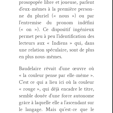
prosopopée libre et joueuse, par­lent
d’eux-mêmes à la pre­mière per­son­
ne du pluriel (« nous ») ou par
l’entremise du pronom indéfi­ni
(« on »). Ce dis­posi­tif ingénieux
per­met peu à peu l’identification des
lecteurs aux « Indi­ens » qui, dans
une rela­tion spécu­laire, sont de plus
en plus nous-mêmes.
Baude­laire rêvait d’une œuvre où
« la couleur pense par elle-même ».
C’est ce qui a lieu ici où la couleur
« rouge », qui déjà encadre le titre,
sem­ble douée d’une force autonome
grâce à laque­lle elle a l’ascendant sur
le lan­gage. Mais qu’est-ce que le