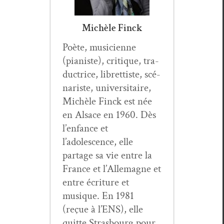
Michèle Finck
Poète, musi­ci­enne
(pianiste), cri­tique, tra­
duc­trice, libret­tiste, scé­
nar­iste, uni­ver­si­taire,
Michèle Finck est née
en Alsace en 1960. Dès
l’enfance et
l’adolescence, elle
partage sa vie entre la
France et l’Allemagne et
entre écri­t­ure et
musique. En 1981
(reçue à l’ENS), elle
quitte Stras­bourg pour