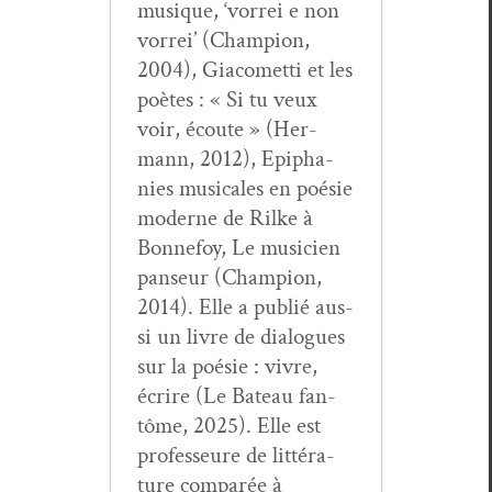
musique, ‘vor­rei e non
vor­rei’ (Cham­pi­on,
2004), Gia­comet­ti et les
poètes : « Si tu veux
voir, écoute » (Her­
mann, 2012), Epipha­
nies musi­cales en poésie
mod­erne de Rilke à
Bon­nefoy, Le musi­cien
panseur (Cham­pi­on,
2014). Elle a pub­lié aus­
si un livre de dia­logues
sur la poésie : vivre,
écrire (Le Bateau fan­
tôme, 2025). Elle est
pro­fesseure de lit­téra­
ture com­parée à