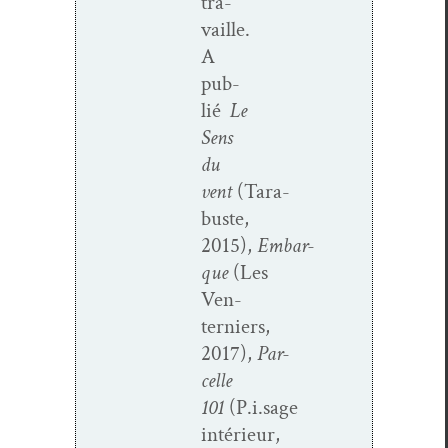
tra­
vaille.
A
pub­
lié
Le
Sens
du
vent
(Tara­
buste,
2015),
Embar­
que
(Les
Ven­
terniers,
2017),
Par­
celle
101
(P.i.sage
intérieur,