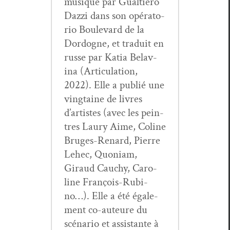
musique par Gualtiero
Dazzi dans son opéra­to­
rio Boule­vard de la
Dor­dogne, et traduit en
russe par Katia Belav­
ina (Artic­u­la­tion,
2022). Elle a pub­lié une
ving­taine de livres
d’artistes (avec les pein­
tres Lau­ry Aime, Col­ine
Bruges-Renard, Pierre
Lehec, Quo­ni­am,
Giraud Cauchy, Car­o­
line François-Rubi­
no…). Elle a été égale­
ment co-auteure du
scé­nario et assis­tante à