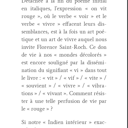
Détachée à la fin du poème ini­tial
en italiques, l’expression « on vit
rouge », où le verbe « voir » et le
verbe « vivre » effacent leurs dis­
sem­blances, est à la fois un art poé­
tique et un art de vivre auquel nous
invite Flo­rence Saint-Roch. Ce don
de vie à nos « mon­des décol­orés »
est encore souligné par la dis­sémi­
na­tion du sig­nifi­ant « vi » dans tout
le livre : « vit » / « vif » / « vite » /
« sou­vient » / « vivre » / « vibra­
tions » / « vivant ». Com­ment résis­
ter à une telle per­fu­sion de vie par
le « rouge » ?
Si notre « Indi­en intérieur » exac­