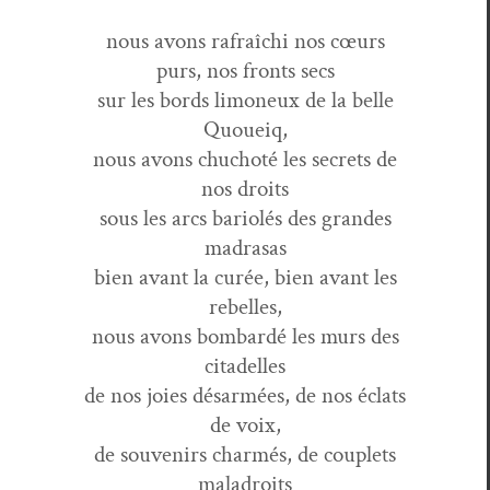
nous avons rafraîchi nos cœurs
purs, nos fronts secs
sur les bor­ds limoneux de la belle
Quoueiq,
nous avons chu­choté les secrets de
nos droits
sous les arcs bar­i­olés des grandes
madrasas
bien avant la curée, bien avant les
rebelles,
nous avons bom­bardé les murs des
citadelles
de nos joies désar­mées, de nos éclats
de voix,
de sou­venirs char­més, de cou­plets
maladroits