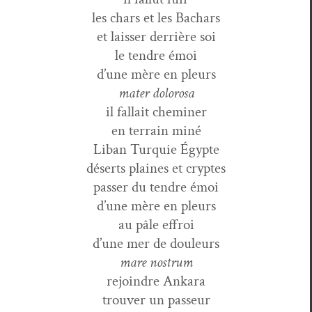
les chars et les Bachars
et laiss­er der­rière soi
le ten­dre émoi
d’une mère en pleurs
mater dolorosa
il fal­lait cheminer
en ter­rain miné
Liban Turquie Égypte
déserts plaines et cryptes
pass­er du ten­dre émoi
d’une mère en pleurs
au pâle effroi
d’une mer de douleurs
mare nos­trum
rejoin­dre Ankara
trou­ver un passeur