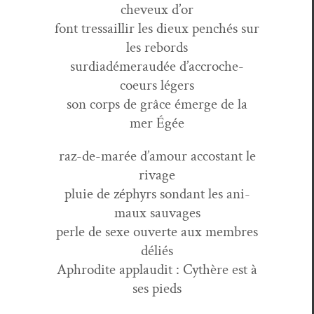
cheveux d’or
font tres­sail­lir les dieux penchés sur
les rebords
sur­diadémer­audée d’accroche-
coeurs légers
son corps de grâce émerge de la
mer Égée
raz-de-marée d’amour accostant le
rivage
pluie de zéphyrs son­dant les ani­
maux sauvages
per­le de sexe ouverte aux mem­bres
déliés
Aphrodite applau­dit : Cythère est à
ses pieds