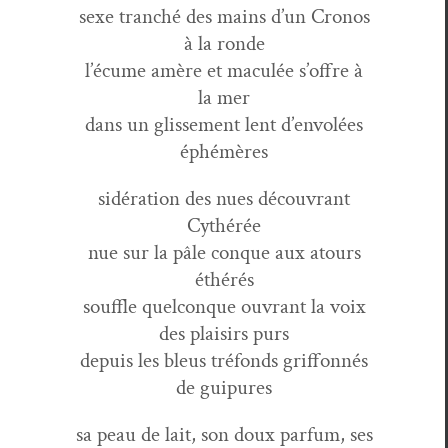
sexe tranché des mains d’un Cronos
à la ronde
l’écume amère et mac­ulée s’offre à
la mer
dans un glisse­ment lent d’envolées
éphémères
sidéra­tion des nues décou­vrant
Cythérée
nue sur la pâle conque aux atours
éthérés
souf­fle quel­conque ouvrant la voix
des plaisirs purs
depuis les bleus tré­fonds grif­fon­nés
de guipures
sa peau de lait, son doux par­fum, ses