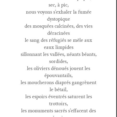
sec, à pic,
nous voyons s’exhaler la fumée
dystopique
des mosquées cal­cinées, des vies
déracinées
le sang des réfugiés se mêle aux
eaux limpides
sil­lon­nant les val­lées, néants béants,
sordides,
les oliviers dénoués jouent les
épouvantails,
les moucherons diaprés gan­grè­nent
le bétail,
les espoirs éven­trés sat­urent les
trottoirs,
les mon­u­ments sacrés s’effacent des