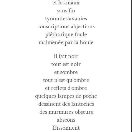
et les maux
sans fin
tyran­nies avanies
con­scrip­tions abjections
pléthorique foule
mal­menée par la houle
il fait noir
tout est noir
et sombre
tout n’est qu’ombre
et reflets d’ombre
quelques lam­pes de poche
dessi­nent des fantoches
des mur­mures obscurs
abscons
frissonnent