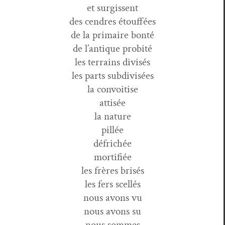
et surgissent
des cen­dres étouffées
de la pri­maire bonté
de l’antique probité
les ter­rains divisés
les parts subdivisées
la convoitise
attisée
la nature
pillée
défrichée
mortifiée
les frères brisés
les fers scellés
nous avons vu
nous avons su
nous sommes