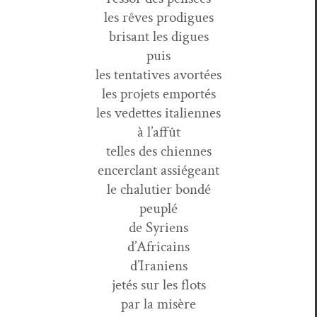
les rêves prodigues
brisant les digues
puis
les ten­ta­tives avortées
les pro­jets emportés
les vedettes italiennes
à l’affût
telles des chiennes
encer­clant assiégeant
le cha­lu­ti­er bondé
peuplé
de Syriens
d’Africains
d’Iraniens
jetés sur les flots
par la misère