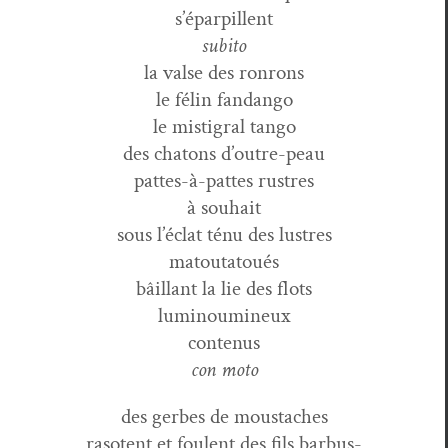
s’éparpillent
subito
la valse des ronrons
le félin fandango
le mist­i­gral tango
des cha­tons d’outre-peau
pattes-à-pattes rustres
à souhait
sous l’éclat ténu des lustres
matoutatoués
bâil­lant la lie des flots
luminoumineux
contenus
con moto
des gerbes de moustaches
raso­tent et foulent des fils barbus-