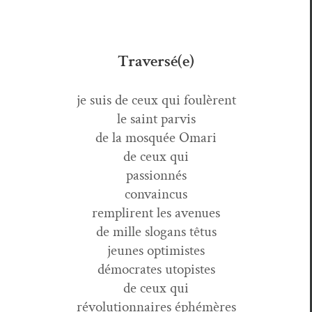
Traversé(e)
je suis de ceux qui foulèrent
le saint parvis
de la mosquée Omari
de ceux qui
passionnés
convaincus
rem­plirent les avenues
de mille slo­gans têtus
jeunes optimistes
démoc­rates utopistes
de ceux qui
révo­lu­tion­naires éphémères