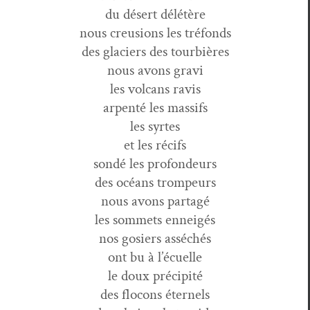
du désert délétère
nous creu­sions les tréfonds
des glac­i­ers des tourbières
nous avons gravi
les vol­cans ravis
arpen­té les massifs
les syrtes
et les récifs
sondé les profondeurs
des océans trompeurs
nous avons partagé
les som­mets enneigés
nos gosiers asséchés
ont bu à l’écuelle
le doux précipité
des flo­cons éternels