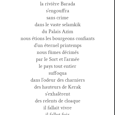
la riv­ière Barada
s’engouffra
sans crime
dans le vaste selamkik
du Palais Azim
nous étions les bour­geons confiants
d’un éter­nel printemps
nous fûmes décimés
par le Sort et l’armée
le pays tout entier
suffoqua
dans l’odeur des charniers
des hau­teurs de Kerak
s’exhalèrent
des relents de cloaque
il fal­lait vivre
il fal­lut fuir