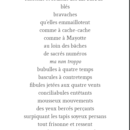
blés
bravaches
qu’elles emmaillotent
comme à cache-cache
comme à Mayotte
au loin des bâches
de sacrés numéros
ma non troppo
bubulles à qua­tre temps
bas­cules à contretemps
fibules jetées aux qua­tre vents
con­cil­i­ab­ules entêtants
mousseux mouvements
des yeux bercés perçants
surpi­quant les tapis soyeux persans
tout frisonne et ressent