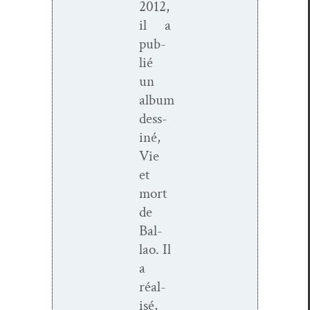
2012,
il a
pub­
lié
un
album
dess­
iné,
Vie
et
mort
de
Bal­
lao. Il
a
réal­
isé,