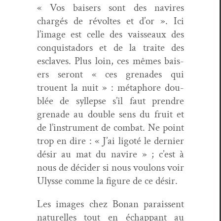
« Vos bais­ers sont des navires
chargés de révoltes et d’or ». Ici
l’image est celle des vais­seaux des
con­quis­ta­dors et de la traite des
esclaves. Plus loin, ces mêmes bais­
ers seront « ces grenades qui
trouent la nuit » : métaphore dou­
blée de syllepse s’il faut pren­dre
grenade au dou­ble sens du fruit et
de l’instrument de com­bat. Ne point
trop en dire : « J’ai lig­oté le dernier
désir au mat du navire » ; c’est à
nous de décider si nous voulons voir
Ulysse comme la fig­ure de ce désir.
Les images chez Bonan parais­sent
naturelles tout en échap­pant au