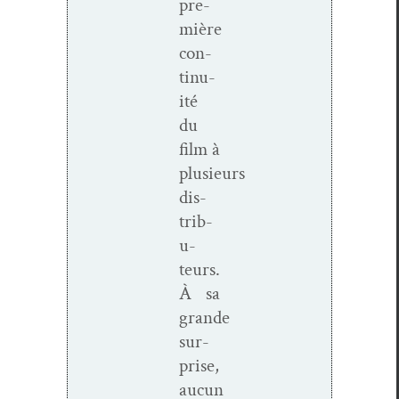
pre­
mière
con­
ti­nu­
ité
du
film à
plusieurs
dis­
trib­
u­
teurs.
À sa
grande
sur­
prise,
aucun