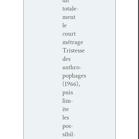
dit
totale­
ment
le
court
métrage
Tristesse
des
anthro­
pophages
(1966),
puis
lim­
ite
les
pos­
si­bil­