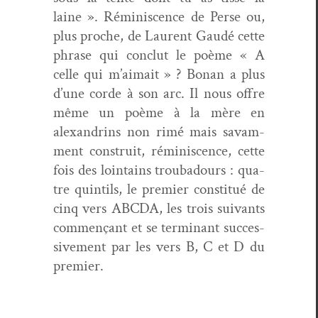
laine ». Réminis­cence de Perse ou,
plus proche, de Lau­rent Gaudé cette
phrase qui con­clut le poème « A
celle qui m’aimait » ? Bonan a plus
d’une corde à son arc. Il nous offre
même un poème à la mère en
alexan­drins non rimé mais savam­
ment con­stru­it, réminis­cence, cette
fois des loin­tains trou­ba­dours : qua­
tre quin­tils, le pre­mier con­sti­tué de
cinq vers ABCDA, les trois suiv­ants
com­mençant et se ter­mi­nant suc­ces­
sive­ment par les vers B, C et D du
premier.