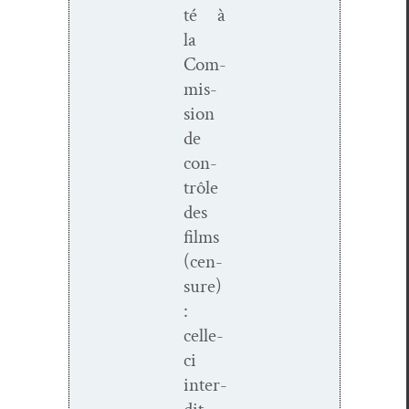
té à
la
Com­
mis­
sion
de
con­
trôle
des
films
(cen­
sure)
:
celle-
ci
inter­