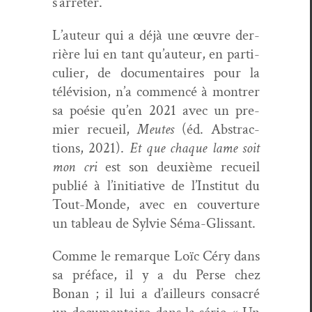
s’arrêter.
L’auteur qui a déjà une œuvre der­
rière lui en tant qu’auteur, en par­ti­
c­uli­er, de doc­u­men­taires pour la
télévi­sion, n’a com­mencé à mon­tr­er
sa poésie qu’en 2021 avec un pre­
mier recueil,
Meutes
(éd. Abstrac­
tions, 2021).
Et que chaque lame soit
mon cri
est son deux­ième recueil
pub­lié à l’initiative de l’Institut du
Tout-Monde, avec en cou­ver­ture
un tableau de Sylvie Séma-Glis­sant.
Comme le remar­que Loïc Céry dans
sa pré­face, il y a du Perse chez
Bonan ; il lui a d’ailleurs con­sacré