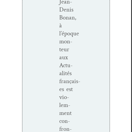
Jean-
Denis
Bonan,
à
l’époque
mon­
teur
aux
Actu­
al­ités
français­
es est
vio­
lem­
ment
con­
fron­