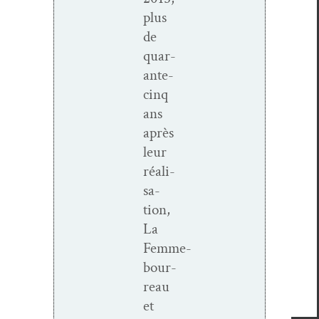
plus
de
quar­
ante-
cinq
ans
après
leur
réal­i­
sa­
tion,
La
Femme-
bour­
reau
et