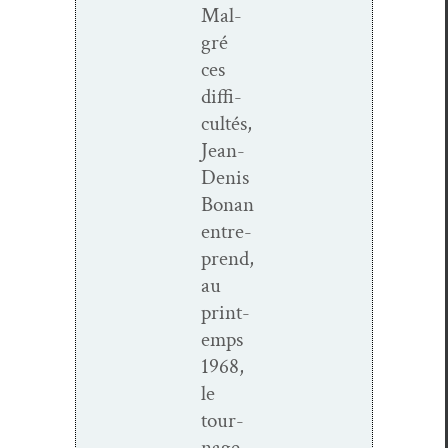
Mal­
gré
ces
dif­fi­
cultés,
Jean-
Denis
Bonan
entre­
prend,
au
print­
emps
1968,
le
tour­
nage