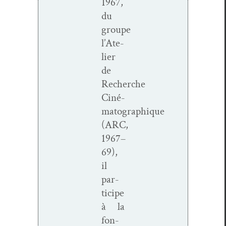
1967,
du
groupe
l’Ate­
lier
de
Recherche
Ciné­
matographique
(ARC,
1967–
69),
il
par­
ticipe
à la
fon­