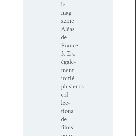
le
mag­
a­zine
Aléas
de
France
3. Il a
égale­
ment
ini­tié
plusieurs
col­
lec­
tions
de
films
pour