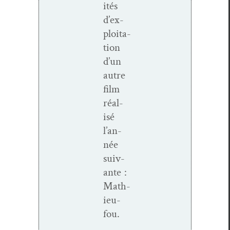
ités
d’ex­
ploita­
tion
d’un
autre
film
réal­
isé
l’an­
née
suiv­
ante :
Math­­
ieu-
fou
.