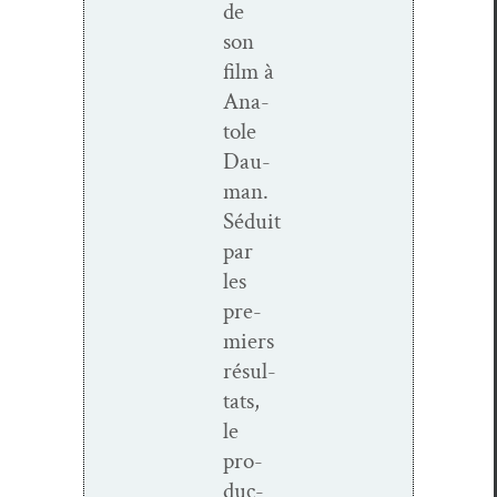
de
son
film à
Ana­
tole
Dau­
man.
Séduit
par
les
pre­
miers
résul­
tats,
le
pro­
duc­