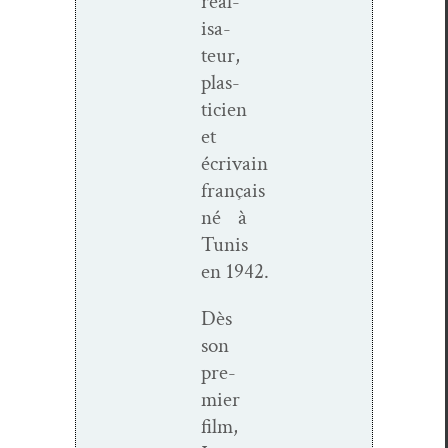
réal­
isa­
teur,
plas­
ti­cien
et
écrivain
français
né à
Tunis
en 1942.
Dès
son
pre­
mier
film,