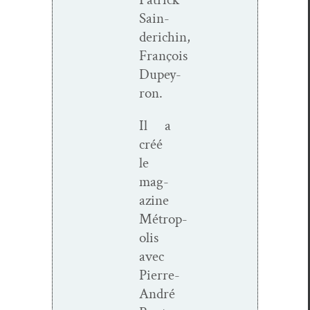
Sain­
derichin,
François
Dupey­
ron
.
Il a
créé
le
mag­
a­zine
Métrop­
o­lis
avec
Pierre-
André