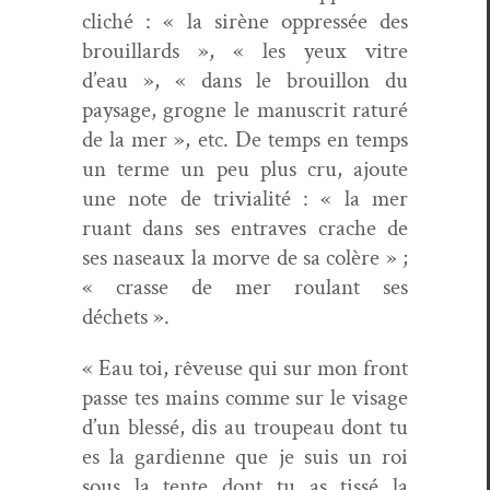
cliché : « la sirène oppressée des
brouil­lards », « les yeux vit­re
d’eau », « dans le brouil­lon du
paysage, grogne le man­u­scrit raturé
de la mer », etc. De temps en temps
un terme un peu plus cru, ajoute
une note de triv­i­al­ité : « la mer
ruant dans ses entrav­es crache de
ses naseaux la morve de sa colère » ;
« crasse de mer roulant ses
déchets ».
« Eau toi, rêveuse qui sur mon front
passe tes mains comme sur le vis­age
d’un blessé, dis au trou­peau dont tu
es la gar­di­enne que je suis un roi
sous la tente dont tu as tis­sé la