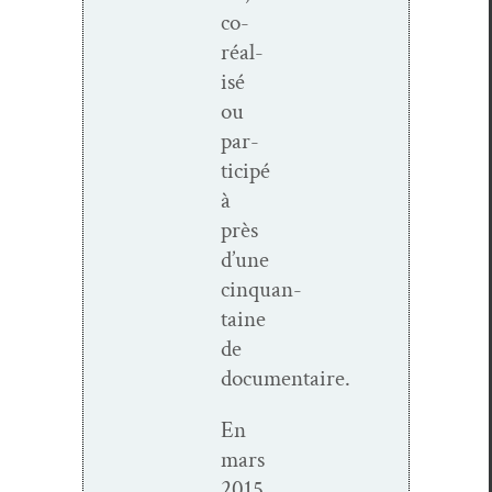
co-
réal­
isé
ou
par­
ticipé
à
près
d’une
cinquan­
taine
de
documentaire.
En
mars
2015,