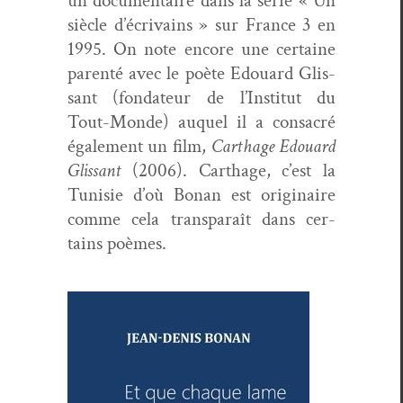
un doc­u­men­taire dans la série « Un
siè­cle d’écrivains » sur France 3 en
1995. On note encore une cer­taine
par­en­té avec le poète Edouard Glis­
sant (fon­da­teur de l’Institut du
Tout-Monde) auquel il a con­sacré
égale­ment un film,
Carthage Edouard
Glis­sant
(2006). Carthage, c’est la
Tunisie d’où Bonan est orig­i­naire
comme cela transparaît dans cer­
tains poèmes.