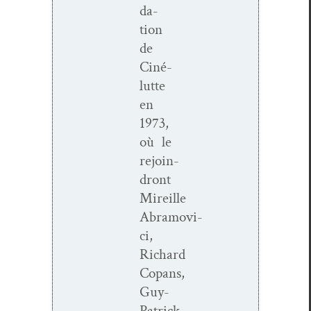
da­
tion
de
Ciné­
lutte
en
1973,
où le
rejoin­
dront
Mireille
Abramovi­
ci
,
Richard
Copans
,
Guy-
Patrick