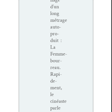
d’un
long
métrage
auto­
pro­
duit :
La
Femme-
bour­
reau
.
Rapi­
de­
ment,
le
cinéaste
par­le