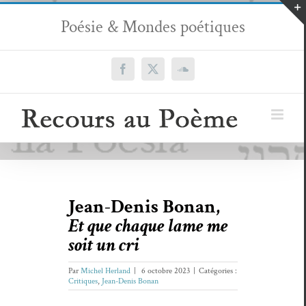
Passer
Poésie & Mondes poétiques
au
contenu
Facebook
X
SoundCloud
Jean-Denis Bonan,
Et que chaque lame me
soit un cri
Par
Michel Herland
|
6 octobre 2023
|
Catégories :
Critiques
,
Jean-Denis Bonan