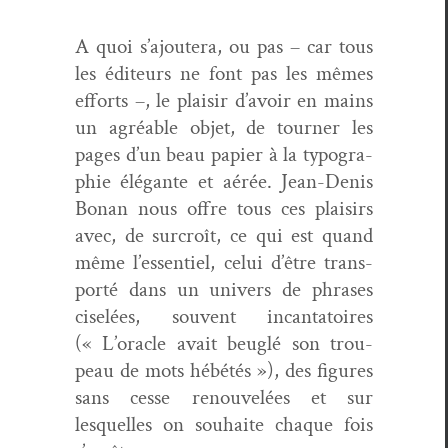
A quoi s’ajoutera, ou pas – car tous
les édi­teurs ne font pas les mêmes
efforts –, le plaisir d’avoir en mains
un agréable objet, de tourn­er les
pages d’un beau papi­er à la typogra­
phie élé­gante et aérée. Jean-Denis
Bonan nous offre tous ces plaisirs
avec, de sur­croît, ce qui est quand
même l’essentiel, celui d’être trans­
porté dans un univers de phras­es
ciselées, sou­vent incan­ta­toires
(« L’oracle avait beuglé son trou­
peau de mots hébétés »), des fig­ures
sans cesse renou­velées et sur
lesquelles on souhaite chaque fois