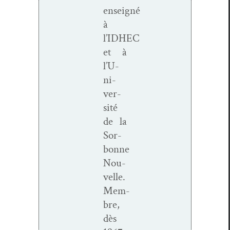
enseigné
à
l’IDHEC
et à
l’U­
ni­
ver­
sité
de la
Sor­
bonne
Nou­
velle.
Mem­
bre,
dès