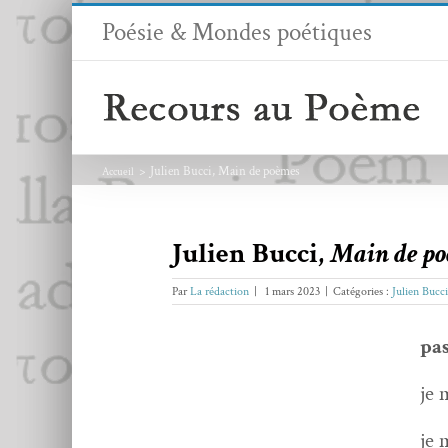
Passer
Poésie & Mondes poétiques
au
contenu
Julien Bucci, Main de poèmes
Accueil
Julien Bucci,
Main de p
Par
La rédaction
|
1 mars 2023
|
Catégories :
Julien Bucci
pas
je 
je 