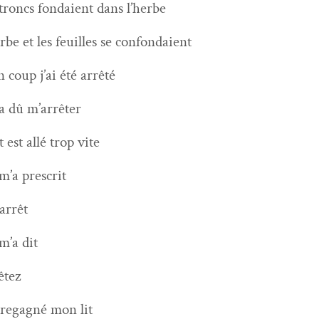
 troncs fondaient dans l’herbe
erbe et les feuilles se confondaient
n coup j’ai été arrêté
a dû m’arrêter
t est allé trop vite
m’a prescrit
arrêt
m’a dit
êtez
i regag­né mon lit