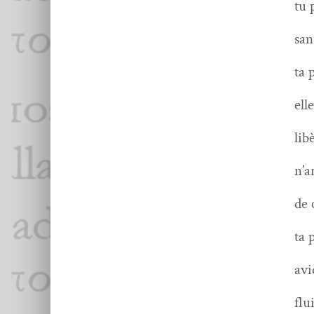
tu 
san
ta 
elle
lib
n’a
de 
ta 
avi
flu­