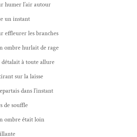
r humer l’air autour
te un instant
r effleur­er les branches
 ombre hurlait de rage
e déta­lait à toute allure
tirant sur la laisse
repar­tais dans l’instant
s de souffle
 ombre était loin
il­lante