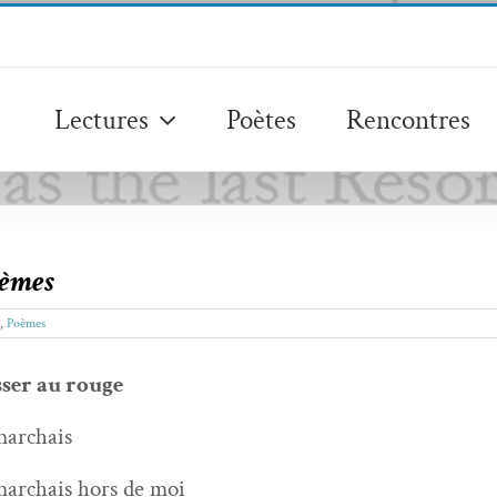
Lectures
Poètes
Rencontres
oèmes
,
Poèmes
s­er au rouge
mar­chais
mar­chais hors de moi