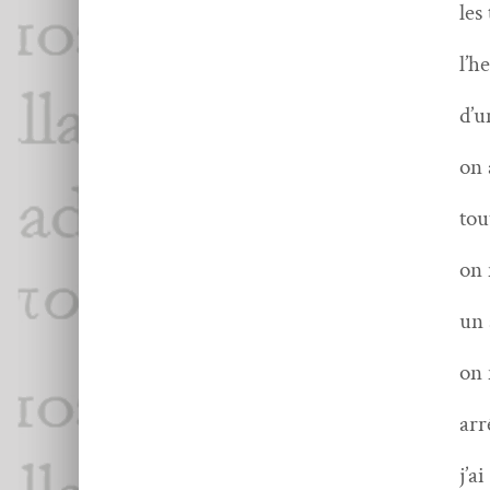
les
l’h
d’u
on 
tou
on 
un 
on 
arr
j’a