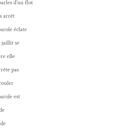
par­les d’un flot
s arrêt
parole éclate
 jail­lit se
ère elle
r­rête pas
couler
parole est
de
ide