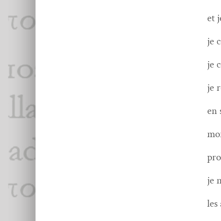
et 
je 
je 
je 
en 
mon
pro
je 
les