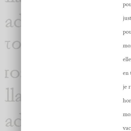
pou
jus
pou
mon
ell
en 
je 
hor
mon
vac­