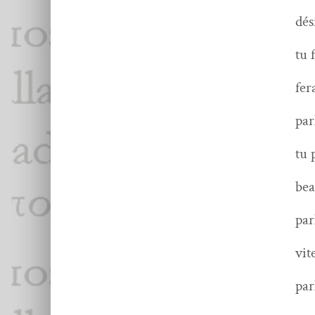
dés­
tu 
fer
par­
tu 
bea
par
vit
par