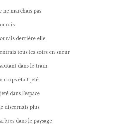
je ne mar­chais pas
courais
courais der­rière elle
ren­trais tous les soirs en sueur
sautant dans le train
 corps était jeté
­jeté dans l’espace
ne dis­cer­nais plus
 arbres dans le paysage