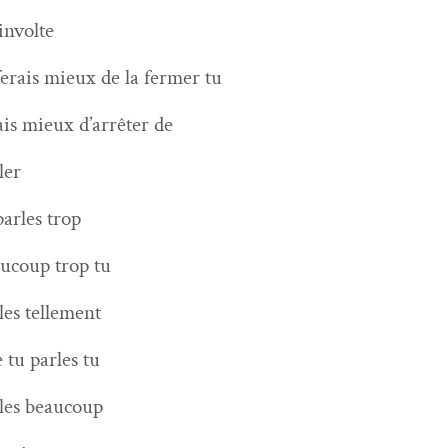
in­volte
ferais mieux de la fer­mer tu
ais mieux d’ar­rêter de
ler
par­les trop
u­coup trop tu
­les tellement
e tu par­les tu
­les beaucoup