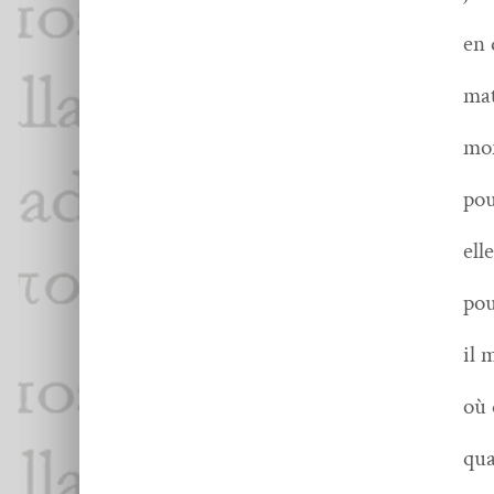
en 
mat
mon
pou
ell
pou
il m
où 
qua