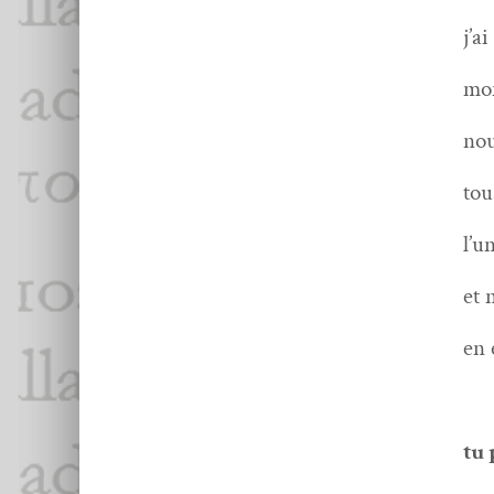
j’a
mon
nou
tou
l’u
et 
en 
tu 