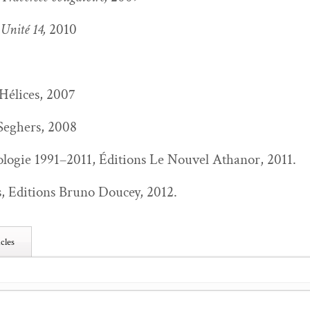
:
Unité 14,
2010
 Hélices, 2007
s Seghers, 2008
o­gie 1991–2011, Édi­tions Le Nou­v­el Athanor, 2011.
, Edi­tions Bruno Doucey, 2012.
cles