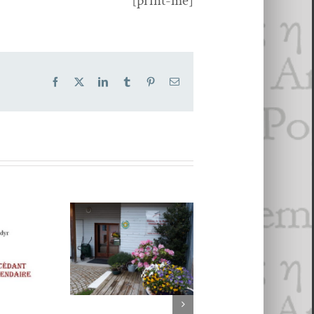
[print-me]
Facebook
X
LinkedIn
Tumblr
Pinterest
Email
Une maison
pour la Poésie 2 :
12 POÈMES D
La Maison de
JEAN
Poésie
ROUSSELOT
Transjurassienne
bdyr,
choisis par
: entretien avec
écédant