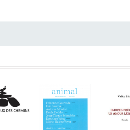
our des
tions
Aux
lloux des
hemins
:
ieu Lorin,
ANIMAL —
minique
Valéry Za
POÉSIE
udou et
Injures pr