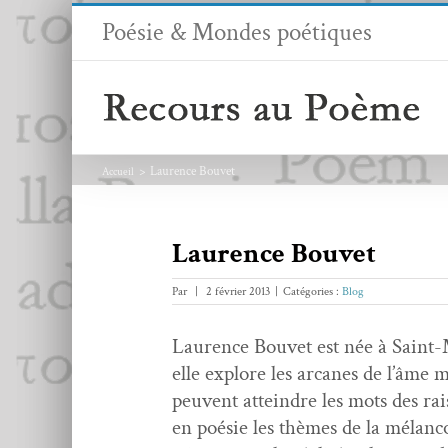
Passer
Poésie & Mondes poétiques
au
contenu
Laurence Bouvet
Accueil
Laurence Bouvet
Par
|
2 février 2013
|
Catégories :
Blog
Lau­rence Bou­vet est née à Saint-
elle explore les arcanes de l’âme 
peu­vent attein­dre les mots des ra
en poésie les thèmes de la mélan­col