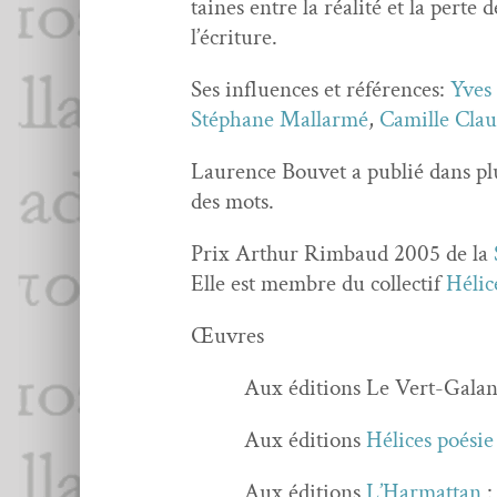
taines entre la réal­ité et la perte d
l’écriture.
Ses influ­ences et références:
Yves
Stéphane Mal­lar­mé
,
Camille Clau
Lau­rence Bou­vet a pub­lié dans p
des mots.
Prix Arthur Rim­baud 2005 de la
Elle est mem­bre du col­lec­tif
Hélic
Œuvres
Aux édi­tions Le Vert-Gala
Aux édi­tions
Hélices poésie
Aux édi­tions
L’Har­mat­tan