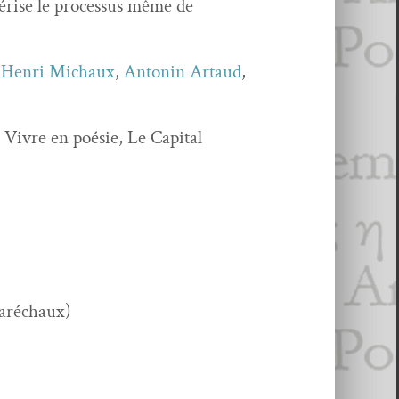
c­térise le proces­sus même de
,
Hen­ri Michaux
,
Antonin Artaud
,
Vivre en poésie, Le Cap­i­tal
aréchaux)