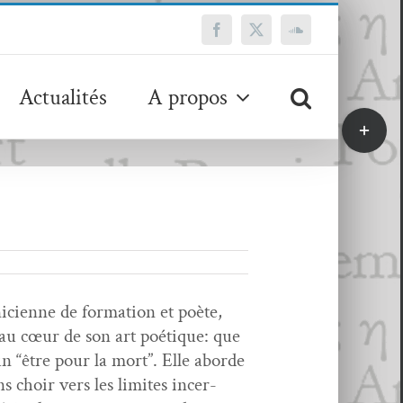
Facebook
X
SoundCloud
Actualités
A propos
Bascule
de
la
zone
de
la
barre
coulissa
ci­enne de for­ma­tion et poète,
 au cœur de son art poé­tique: que
n “être pour la mort”. Elle abor­de
ns choir vers les lim­ites incer­