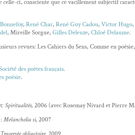
e celle-ci, con­sciente que ce vac­ille­ment sub­jec­tif car­a
 Bon­nefoy
,
René Char
,
René Guy Cadou
,
Vic­tor Hugo
del
, Mireille Sorgue,
Gilles Deleuze
,
Chloé Delaume
.
lusieurs revues: Les Cahiers du Sens, Comme en poésie, 
Société des poètes français
.
es poésie
.
nt:
Spir­i­tu­al­ités,
2006 (avec Rose­may Nivard et Pierre M
:
Melan­cho­lia si,
2007
:
Tra­ver­sée oblig­a­toire,
2009