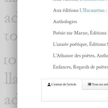
Aux édi­tions
L’Har­mat­tan
Antholo­gies
Poésie sur Marne, Édi­tions
L’an­née poé­tique, Édi­tion
L’Athanor des poètes, Anthol
Enfances, Regards de poètes
L’au­teur de l’article
Tous ses arti