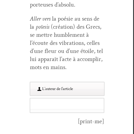
por­teuses d’absolu.
Aller vers
la poésie au sens de
la
poïe­sis
(créa­tion) des Grecs,
se met­tre hum­ble­ment à
l’écoute des vibra­tions, celles
d’une fleur ou d’une étoile, tel
lui appa­raît l’acte à accom­plir,
mots en mains.
L’au­teur de l’article
[print-me]