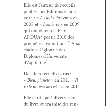
Elle est l’auteur de recueils
pub­liés aux Edi­tions le Soli­
taire :
« A l’aube
du vent »
en
2008 et
« Lumières
»
en 2009
qui ont obtenu le Prix
ARDUA* poésie 2010 des
pre­mières réal­i­sa­tions (*Asso­
ci­a­tion Régionale des
Diplômés d’Université
d’Aquitaine).
Derniers recueils parus :
« Bleu, planète »
en 2011,
« Il
reste un peu de ciel… »
en 2013.
Elle par­ticipe à divers salons
du livre et organ­ise des ren­