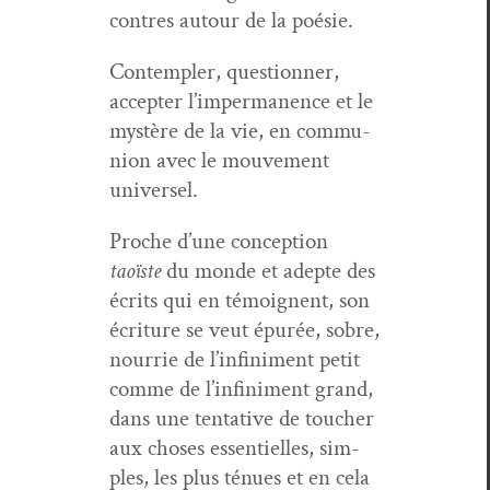
con­tres autour de la poésie.
Con­tem­pler, ques­tion­ner,
accepter l’impermanence et le
mys­tère de la vie, en com­mu­
nion avec le mou­ve­ment
universel.
Proche d’une con­cep­tion
taoïste
du monde et adepte des
écrits qui en témoignent, son
écri­t­ure se veut épurée, sobre,
nour­rie de l’infiniment petit
comme de l’infiniment grand,
dans une ten­ta­tive de touch­er
aux choses essen­tielles, sim­
ples, les plus ténues et en cela