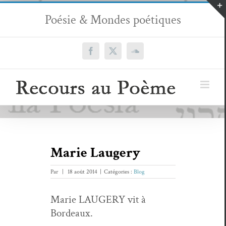
Passer
Poésie & Mondes poétiques
au
contenu
Facebook
X
SoundCloud
Marie Laugery
Par
|
18 août 2014
|
Catégories :
Blog
Marie LAUGERY vit à
Bordeaux.