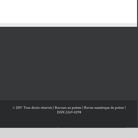
un am
ltures
Boudou
HIVER 2023
légenda
et
Thierry
Roquet.
© 2017 Tous droits réservés | Recours au poème | Revue numérique de poésie |
ISSN 2269-0298
Facebook
X
SoundCloud