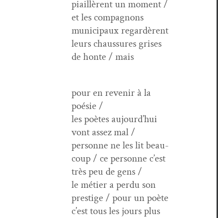
piail­lèrent un moment /
et les com­pagnons
munic­i­paux regardèrent
leurs chaus­sures gris­es
de honte / mais
pour en revenir à la
poésie /
les poètes aujourd’hui
vont assez mal /
per­son­ne ne les lit beau­
coup / ce per­son­ne c’est
très peu de gens /
le méti­er a per­du son
pres­tige / pour un poète
c’est tous les jours plus