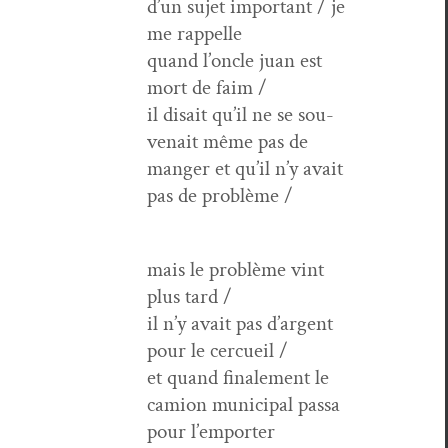
d’un sujet impor­tant / je
me rappelle
quand l’oncle juan est
mort de faim /
il dis­ait qu’il ne se sou­
ve­nait même pas de
manger et qu’il n’y avait
pas de problème /
mais le prob­lème vint
plus tard /
il n’y avait pas d’argent
pour le cercueil /
et quand finale­ment le
camion munic­i­pal pas­sa
pour l’emporter