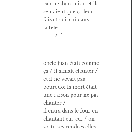
cab­ine du camion et ils
sen­taient que ça leur
fai­sait cui-cui dans
la tête
/ l’
oncle juan était comme
ça / il aimait chanter /
et il ne voy­ait pas
pourquoi la mort était
une rai­son pour ne pas
chanter /
il entra dans le four en
chan­tant cui-cui / on
sor­tit ses cen­dres elles