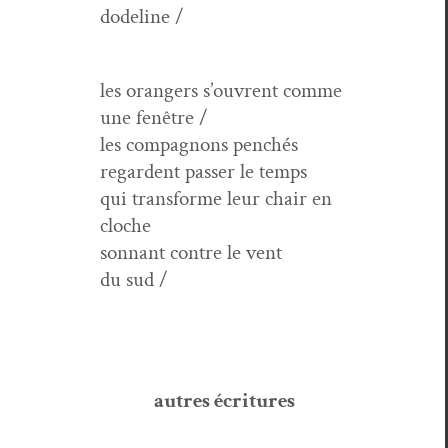
dodeline /
les orangers s’ouvrent comme
une fenêtre /
les com­pagnons penchés
regar­dent pass­er le temps
qui trans­forme leur chair en
cloche
son­nant con­tre le vent
du sud /
autres écri­t­ures