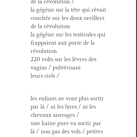
de la révolution /
la gégène sur la tête qui rêvait
couchée sur les doux oreillers
de la révolution
la gégène sur les tes­tic­ules qui
frap­paient aux porte de la
révolution
220 volts sur les lèvres des
vagins / pul­vérisant
leurs ciels /
les enfants ne vont plus sor­tir
par là / ni les lyres / ni les
chevaux sauvages /
une haine pure va sor­tir par
là / non pas des vols / petites