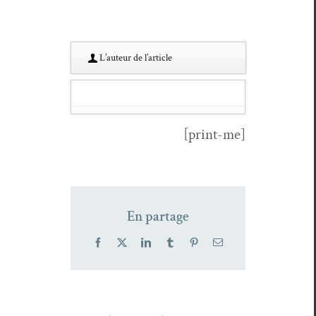
L’au­teur de l’article
[print-me]
En partage
Facebook
X
LinkedIn
Tumblr
Pinterest
Email
Une
maison