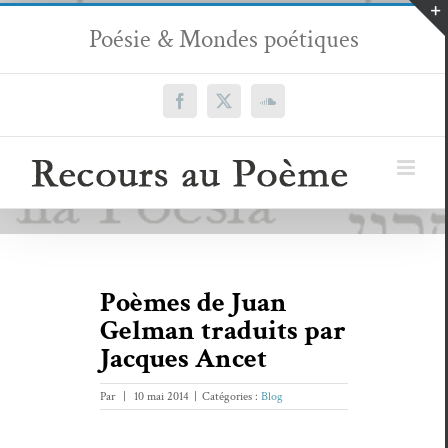
Passer
Poésie & Mondes poétiques
au
contenu
Facebook
X
SoundCloud
Poèmes de Juan
Gelman traduits par
Jacques Ancet
Par
|
10 mai 2014
|
Catégories :
Blog