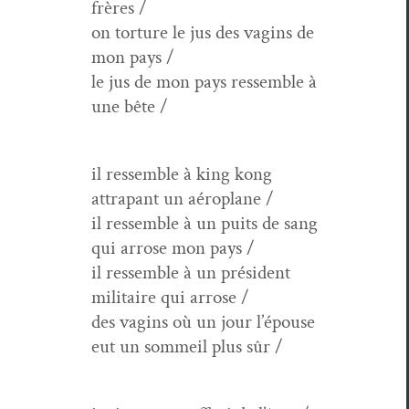
frères /
on tor­ture le jus des vagins de
mon pays /
le jus de mon pays ressem­ble à
une bête /
il ressem­ble à king kong
attra­pant un aéroplane /
il ressem­ble à un puits de sang
qui arrose mon pays /
il ressem­ble à un prési­dent
mil­i­taire qui arrose /
des vagins où un jour l’épouse
eut un som­meil plus sûr /