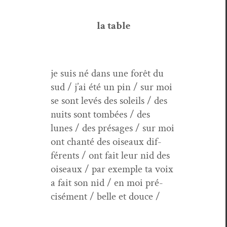
la table
je suis né dans une forêt du
sud / j’ai été un pin / sur moi
se sont lev­és des soleils / des
nuits sont tombées / des
lunes / des présages / sur moi
ont chan­té des oiseaux dif­
férents / ont fait leur nid des
oiseaux / par exem­ple ta voix
a fait son nid / en moi pré­
cisé­ment / belle et douce /