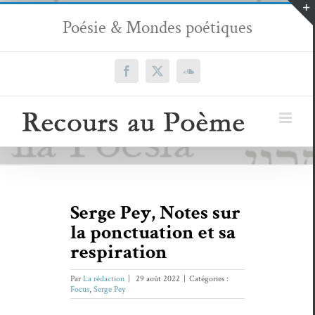
Passer
Poésie & Mondes poétiques
au
contenu
Facebook
X
SoundCloud
Serge Pey, Notes sur
la ponctuation et sa
respiration
Par
La rédaction
|
29 août 2022
|
Catégories :
Focus
,
Serge Pey