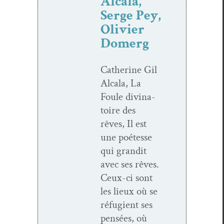
Alcala,
Serge Pey,
Olivier
Domerg
Cather­ine Gil
Alcala, La
Foule div­ina­
toire des
rêves, Il est
une poétesse
qui grandit
avec ses rêves.
Ceux-ci sont
les lieux où se
réfugient ses
pen­sées, où