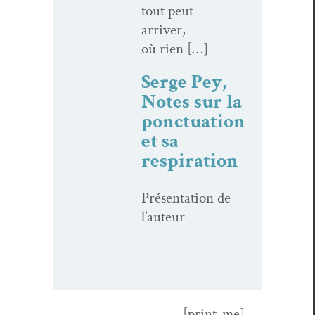
tout peut
arriv­er,
où rien […]
Serge Pey,
Notes sur la
ponctuation
et sa
respiration
Présen­ta­tion de
l’auteur
[print-me]