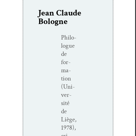
Jean Claude
Bologne
Philo­
logue
de
for­
ma­
tion
(Uni­
ver­
sité
de
Liège,
1978),
cri­