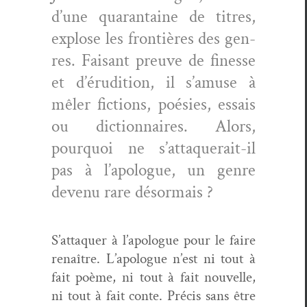
d’une quar­an­taine de titres,
explose les fron­tières des gen­
res. F
aisant preuve de finesse
et d’éru­di­tion, i
l s’a­muse à
mêler fic­tions,
poésies, essais
ou dic­tio­n­naires. Alors,
pourquoi ne s’at­ta­que­rait-il
pas à l’apo­logue, un genre
devenu rare désormais ?
S’at­ta­quer à l’apo­logue pour le faire
renaître. L
’apo­logue n’est ni tout à
fait poème, ni tout à fait nou­velle,
ni tout à fait con­te. Pré­cis sans être