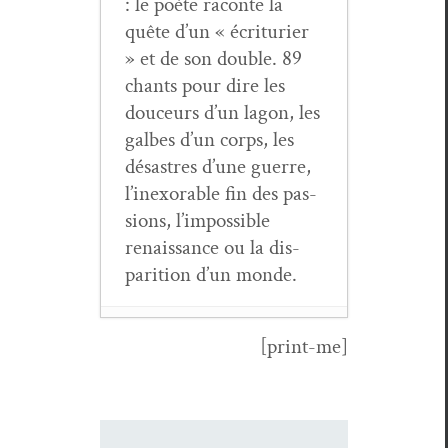
: le poète racon­te la
quête d’un « écri­t­uri­er
» et de son dou­ble. 89
chants pour dire les
douceurs d’un lagon, les
galbes d’un corps, les
désas­tres d’une guerre,
l’inexorable fin des pas­
sions, l’impossible
renais­sance ou la dis­
pari­tion d’un monde.
[print-me]
Valéry Zab­dyr,
Injures précé­
dant un amour
légendaire
- 6