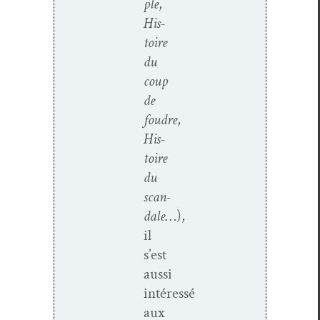
ple
,
His­
toire
du
coup
de
foudre
,
His­
toire
du
scan­
dale
…),
il
s’est
aus­si
intéressé
aux