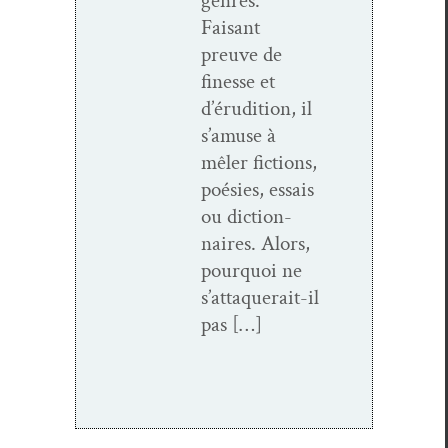
gen­res.
Faisant
preuve de
finesse et
d’éru­di­tion, il
s’a­muse à
mêler fic­tions,
poésies, essais
ou dic­tio­n­
naires. Alors,
pourquoi ne
s’at­ta­que­rait-il
pas […]