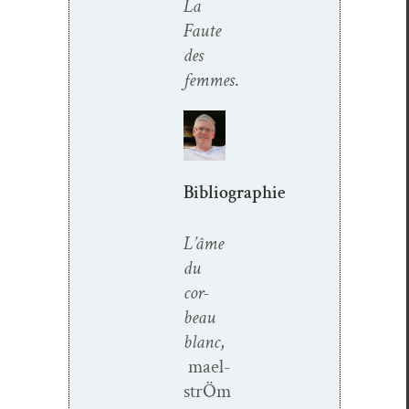
La
Faute
des
femmes
.
Bibliographie
L’âme
du
cor­
beau
blanc
,
mael­
strÖm