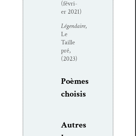
(févri­
er 2021)
Légendaire
,
Le
Taille
pré,
(2023)
Poèmes
choi­sis
Autres