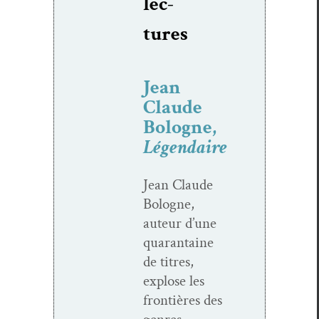
lec­
tures
Jean
Claude
Bologne,
Légendaire
Jean Claude
Bologne,
auteur d’une
quar­an­taine
de titres,
explose les
fron­tières des