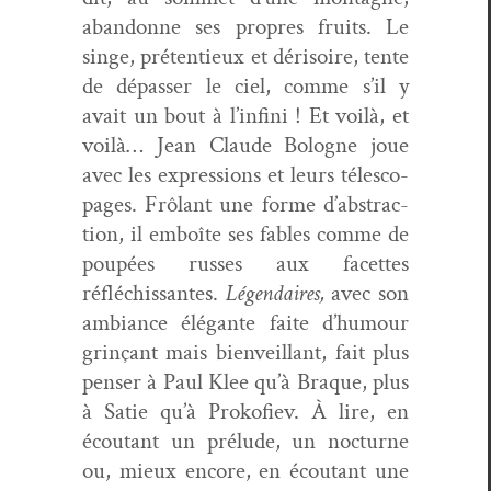
aban­donne ses pro­pres fruits. Le
singe, pré­ten­tieux et dérisoire, tente
de dépass­er le ciel, comme s’il y
avait un bout à l’in­fi­ni ! Et voilà, et
voilà… Jean Claude Bologne joue
avec les expres­sions et leurs téle­sco­
pages. F
rôlant une forme d’ab­strac­
tion,
il emboîte ses fables comme de
poupées russ­es aux facettes
réfléchissantes.
Légendaires,
avec son
ambiance élé­gante faite d’hu­mour
grinçant mais bien­veil­lant,
fait plus
penser à Paul Klee qu’à Braque, plus
à Satie qu’à Prokofiev. À lire, en
écoutant un prélude, un noc­turne
ou, mieux encore, en écoutant une