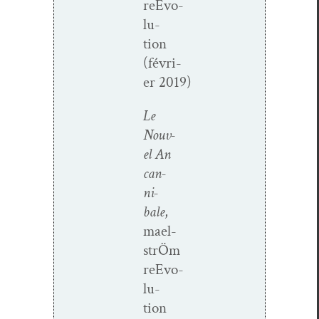
reEvo­
lu­
tion
(févri­
er 2019)
Le
Nou­v­
el An
can­
ni­
bale
,
mael­
strÖm
reEvo­
lu­
tion