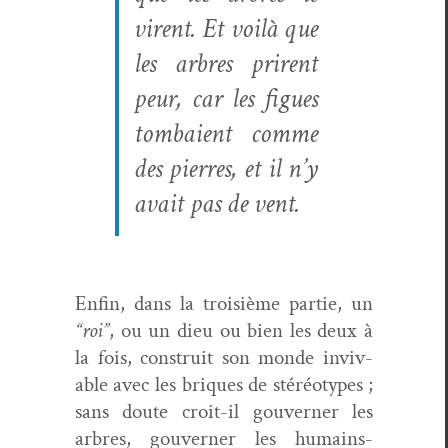
virent. Et voilà que
les arbres prirent
peur, car les figues
tombaient comme
des pier­res, et il n’y
avait pas de vent.
Enfin, dans la troisième par­tie, un
“roi”
, ou un dieu ou bien les deux à
la fois,
con­stru­it son monde inviv­
able avec les briques de stéréo­types ;
sans doute croit-il
gou­vern­er les
arbres, gou­vern­er les humains-