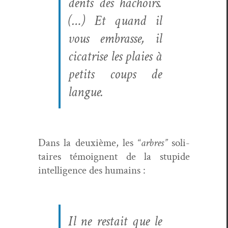
dents des hachoirs.
(…) Et quand il
vous embrasse, il
cica­trise les plaies à
petits coups de
langue.
Dans la deux­ième, les “
arbres”
soli­
taires témoignent de la stu­pide
intel­li­gence des humains :
Il ne restait que le