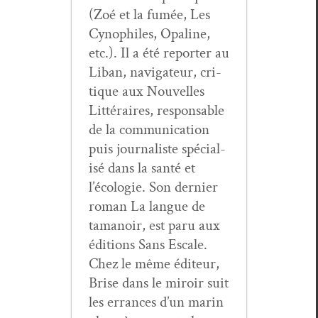
(Zoé et la fumée, Les
Cynophiles, Opa­line,
etc.). Il a été reporter au
Liban, nav­i­ga­teur, cri­
tique aux Nou­velles
Lit­téraires, respon­s­able
de la com­mu­ni­ca­tion
puis jour­nal­iste spé­cial­
isé dans la san­té et
l’écologie. Son dernier
roman La langue de
tamanoir, est paru aux
édi­tions Sans Escale.
Chez le même édi­teur,
Brise dans le miroir suit
les errances d’un marin