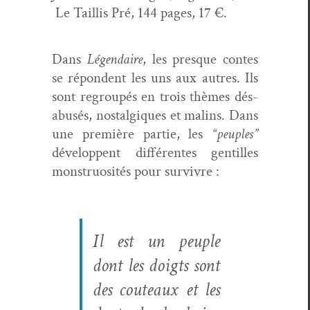
‎ Le Tail­lis Pré, 144 pages, 17 €.
Dans
Légendaire
, les presque con­tes
se répon­dent les uns aux autres. Ils
sont regroupés en trois thèmes dés­
abusés, nos­tal­giques et malins. Dans
une pre­mière par­tie, les
“peu­ples”
dévelop­pent dif­férentes gen­tilles
mon­stru­osités pour survivre :
Il est un peu­ple
dont les doigts sont
des couteaux et les