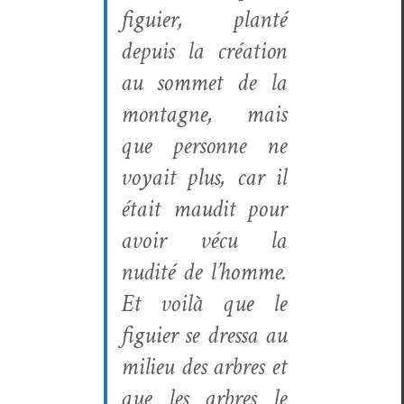
figu­ier, plan­té
depuis la créa­tion
au som­met de la
mon­tagne, mais
que per­son­ne ne
voy­ait plus, car il
était mau­dit pour
avoir vécu la
nudité de l’homme.
Et voilà que le
figu­ier se dres­sa au
milieu des arbres et
que les arbres le