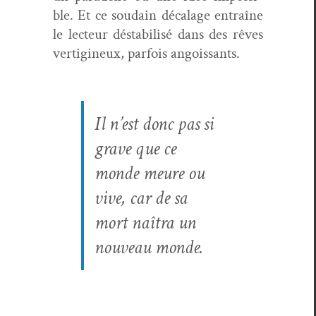
ble. Et ce soudain décalage entraîne
le lecteur désta­bil­isé dans des rêves
ver­tig­ineux, par­fois angoissants.
Il n’est donc pas si
grave que ce
monde meure ou
vive, car de sa
mort naî­tra un
nou­veau monde.