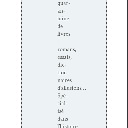
quar­
an­
taine
de
livres
:
romans,
essais,
dic­
tio­n­
naires
d’allusions…
Spé­
cial­
isé
dans
l’histoire