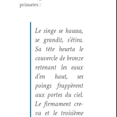
primates :
Le singe se haus­sa,
se grandit, s’éti­ra.
Sa tête heur­ta le
cou­ver­cle de bronze
retenant les eaux
d’en haut, ses
poings frap­pèrent
aux portes du ciel.
Le fir­ma­ment cre­
va et le troisième