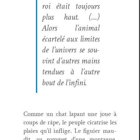
roi était tou­jours
plus haut. (…)
Alors l’an­i­mal
écartelé aux lim­ites
de l’u­nivers se sou­
vint d’autres mains
ten­dues à l’autre
bout de l’infini.
Comme un chat lapant une joue à
coups de râpe, le peu­ple cica­trise les
plaies qu’il inflige. Le figu­ier mau­
dit, au som­met d’une mon­tagne,