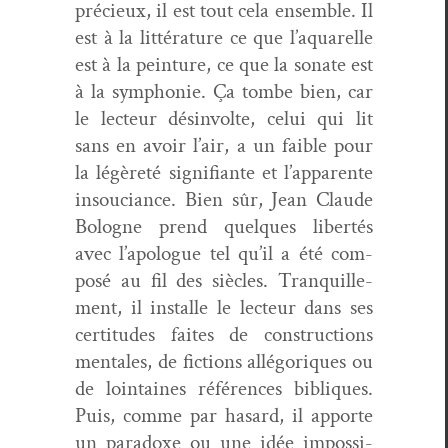
pré­cieux, il est tout cela ensem­ble. Il
est à la lit­téra­ture ce que l’aquarelle
est à la pein­ture, ce que la sonate est
à la sym­phonie.
Ça tombe bien, car
le lecteur dés­in­volte, celui qui lit
sans en avoir l’air, a un faible pour
la légèreté sig­nifi­ante et l’ap­par­ente
insou­ciance.
Bien sûr, Jean Claude
Bologne
prend quelques lib­ertés
avec l’apo­logue tel qu’il a été com­
posé au fil des siè­cles. Tran­quille­
ment, il installe le lecteur dans ses
cer­ti­tudes faites de con­struc­tions
men­tales, de fic­tions allé­goriques ou
de loin­taines références bibliques.
Puis, comme par hasard, il apporte
un para­doxe ou une idée impos­si­