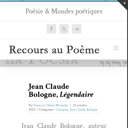
Passer
Poésie & Mondes poétiques
au
contenu
Facebook
X
SoundCloud
Jean Claude
Bologne,
Légendaire
Par
François Thiéry-Mourelet
|
21 octobre
2023
|
Catégories :
Critiques
,
Jean Claude Bologne
Jean Claude Bologne, auteur