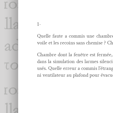
1-
Quelle faute a com­mis une cham­bre 
voile et les recoins sans chemise ? C
Cham­bre dont la fenêtre est fer­mée
dans la sim­u­la­tion des larmes silen­
usés. Quelle erreur a com­mis l’étrange
ni ven­ti­la­teur au pla­fond pour évac­