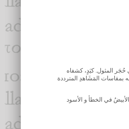
به بمقاسات المَشَاهدِ المترددة