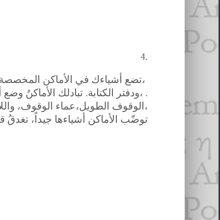
4.
تضع أشياءك في الأماكن المخصصة: الملابس، الكتب، قارورة العطر،
ودفتر الكتابة. تبادلك الأماكنُ وضع أشيائها: الغبار، الألوان، الأيام، الفراغ، .
الوقوف الطويل،عماء الوقوف، واللاجدوى. وعند خروجك من الغرفة،
توضّب الأماكن أشياءها جيداً، تغدقُ 