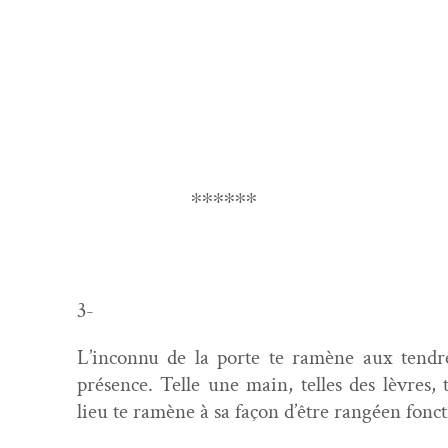
∗∗∗∗∗∗
3-
L’inconnu de la porte te ramène aux ten­dre
présence. Telle une main, telles des lèvres, t
lieu te ramène à sa façon d’être rangéen fonc­t