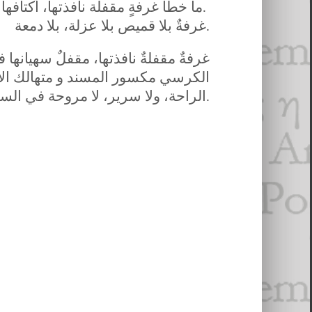
ما خطأ غرفةٍ مقفلة نافذتها، أكتافها بلا أشرعة وزواياها بلا قميص.
غرفةٌ بلا قميص بلا عزلة، بلا دمعة.
غرفةٌ مقفلةٌ نافذتها، مقفلٌ سهيانها 
الكرسي مكسور المسند و متهالك الأ
الراحة، ولا سرير، لا مروحة في السقفِ تخلي الجبين َ من المطر.