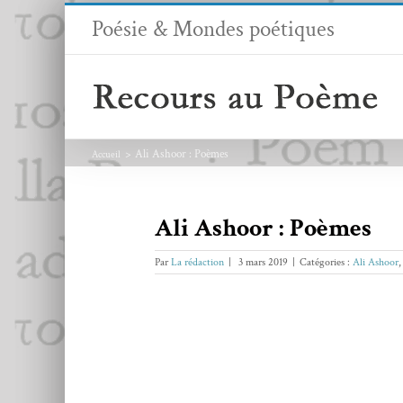
Passer
Poésie & Mondes poétiques
au
contenu
Ali Ashoor : Poèmes
Accueil
Ali Ashoor : Poèmes
Par
La rédaction
|
3 mars 2019
|
Catégories :
Ali Ashoor