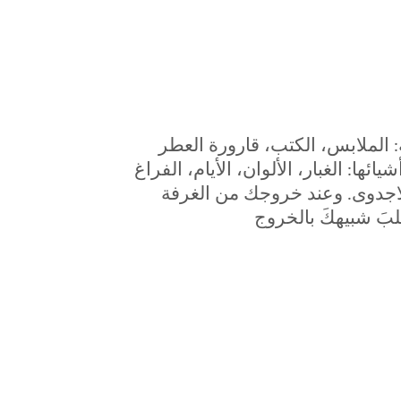
قلبَ شبيهكَ بالخروج