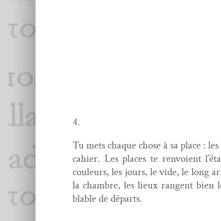
4.
Tu mets chaque chose à sa place : les v
cahi­er. Les places te ren­voient l’ét
couleurs, les jours, le vide, le long arr
la cham­bre, les lieux rangent bien 
blable de départs.