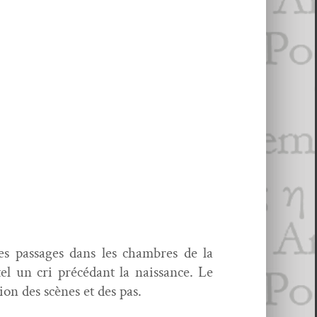
s pas­sages dans les cham­bres de la
el un cri précé­dant la nais­sance. Le
ion des scènes et des pas.