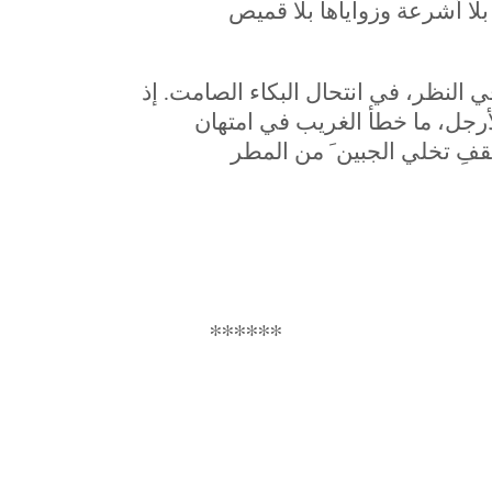
في النظر، في انتحال البكاء الصامت. إذ
رجل، ما خطأ الغريب في امتهان
∗∗∗∗∗∗