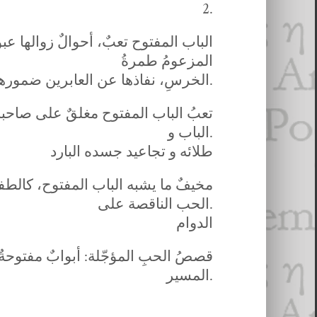
2.
الباب المفتوح تعبٌ، أحوالٌ زوالها عبو
المزعومُ طمرةُ
الخرسِ، نفاذها عن العابرين ضمورهم.
تعبُ الباب المفتوح مغلقٌ على صاحبه
الباب و.
طلائه و تجاعيد جسده البارد
مخيفٌ ما يشبه الباب المفتوح، كالط
الحب الناقصة على.
الدوام
قصصُ الحبِ المؤجّلة: أبوابٌ مفتوح
المسير.