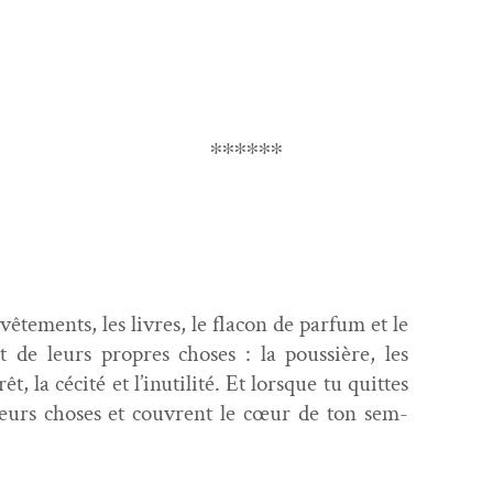
∗∗∗∗∗∗
ête­ments, les livres, le fla­con de par­fum et le
at de leurs pro­pres choses : la pous­sière, les
êt, la céc­ité et l’inutilité. Et lorsque tu quittes
leurs choses et cou­vrent le cœur de ton sem­