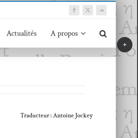
Facebook
X
SoundCloud
Actualités
A propos
Bascule
de
la
zone
de
la
barre
coulissa
Traducteur : Antoine Jockey