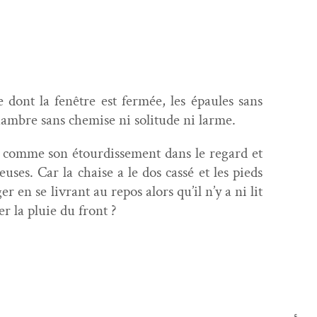
dont la fenêtre est fer­mée, les épaules sans
ham­bre sans chemise ni soli­tude ni larme.
, comme son étour­disse­ment dans le regard et
cieuses. Car la chaise a le dos cassé et les pieds
r en se livrant au repos alors qu’il n’y a ni lit
uer la pluie du front ?