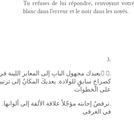
Tu refus­es de lui répon­dre, ren­voy­ant votr
blanc dans l’erreur et le noir dans les noyés.
3.
يعيدك مجهول البابِ إلى المعابر اللينة في حُجَر المثول. كيَدٍ، كشفاه ٍ،.
كصراخٍ سابقٍ للولادة. يعديكَ المكانُ إلى ترتي
على الخطوات
ترفضُ إجابته مؤجّلاً علاقة الألفة إلى ألوانها. الأبيضُ في الخطأ و الأسود.
في الغرقى