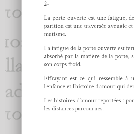
2-
La porte ouverte est une fatigue, des
pari­tion est une tra­ver­sée aveu­gle et
mutisme.
La fatigue de la porte ouverte est fer­
absorbé par la matière de la porte, sa
son corps froid.
Effrayant est ce qui ressem­ble à u
l’enfance et l’histoire d’amour qui 
Les his­toires d’amour reportées : po
les dis­tances parcourues.