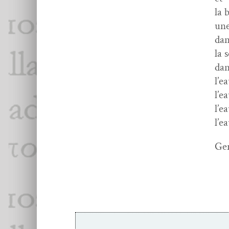
la 
une
dan
la 
dan
l’e
l’e
l’e
l’e
Ger