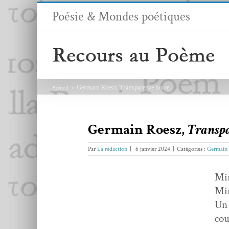
Passer
Poésie & Mondes poétiques
au
contenu
Germain Roesz, Transparence noire
Accueil
Germain Roesz,
Transpa
Par
La rédaction
|
6 janvier 2024
|
Catégories :
Germain
Mir
Mir
Un 
cou