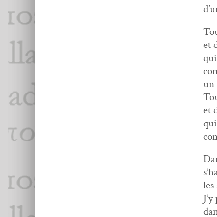
d’u
Tou
et 
qui
co
un 
Tou
et 
qui
co
Dan
s’h
les
J’y
dan