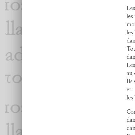
Les
les
mor
les
dan
Tou
dan
Les
au 
Ils
et
les
Com
dan
dan