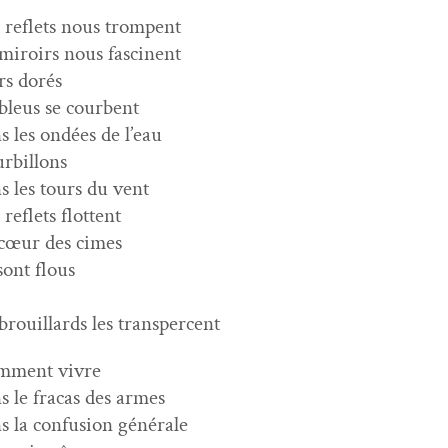
 reflets nous trompent
 miroirs nous fascinent
s dorés
 bleus se courbent
s les ondées de l’eau
rbillons
s les tours du vent
 reflets flottent
cœur des cimes
 sont flous
 brouil­lards les transpercent
­ment vivre
s le fra­cas des armes
s la con­fu­sion générale