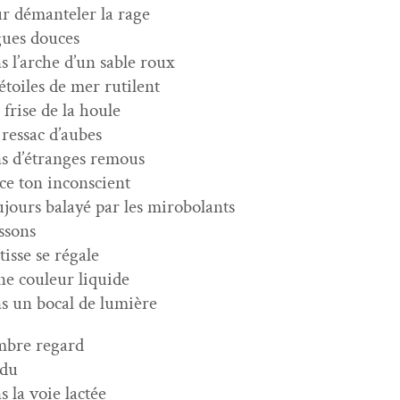
r déman­tel­er la rage
ues douces
s l’arche d’un sable roux
 étoiles de mer rutilent
a frise de la houle
ressac d’aubes
s d’étranges remous
ce ton inconscient
­jours bal­ayé par les mirobolants
ssons
isse se régale
ne couleur liquide
s un bocal de lumière
­bre regard
rdu
s la voie lactée