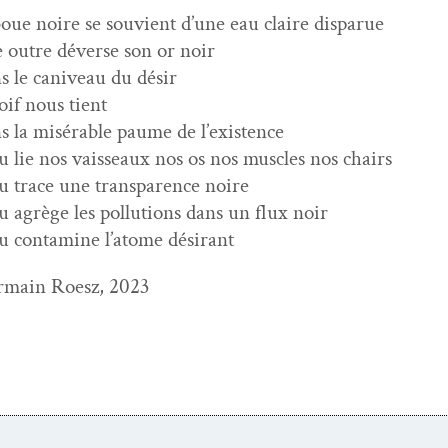
boue noire se sou­vient d’une eau claire disparue
 out­re déverse son or noir
s le caniveau du désir
soif nous tient
s la mis­érable paume de l’existence
au lie nos vais­seaux nos os nos mus­cles nos chairs
au trace une trans­parence noire
au agrège les pol­lu­tions dans un flux noir
au con­t­a­mine l’atome désirant
­main Roesz, 2023