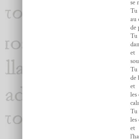
se 
Tu 
au 
de 
Tu 
dan
et
sou
Tu 
de
et
les
cal
Tu 
les
et
l’h