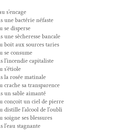
au s’encage
s une bac­térie néfaste
au se disperse
s une sècher­esse bancale
au boit aux sources taries
au se consume
s l’incendie capitaliste
u s’étiole
s la rosée matinale
au crache sa transparence
s un sable aimanté
au conçoit un ciel de pierre
u dis­tille l’alcool de l’oubli
au soigne ses blessures
s l’eau stagnante