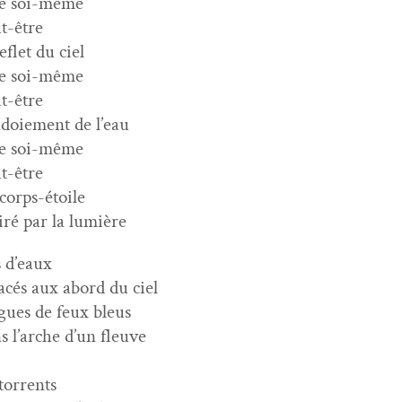
e soi-même
t-être
reflet du ciel
e soi-même
t-être
ndoiement de l’eau
e soi-même
t-être
corps-étoile
iré par la lumière
s d’eaux
acés aux abord du ciel
gues de feux bleus
s l’arche d’un fleuve
 torrents