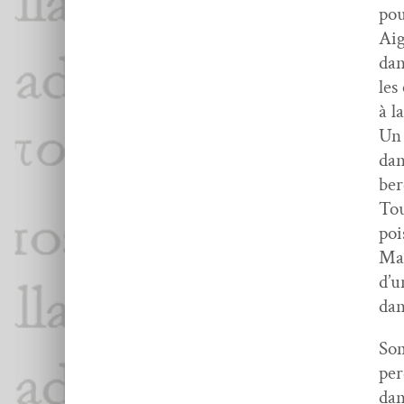
pou
Aig
dan
les
à l
Un 
dan
ber
Tou
poi
Mat
d’u
dan
Som
pe
dan