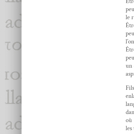
Êtr
peu
le 
Êtr
peu
l’o
Êtr
peu
un 
asp
Fil
enl
lan
dan
où
les