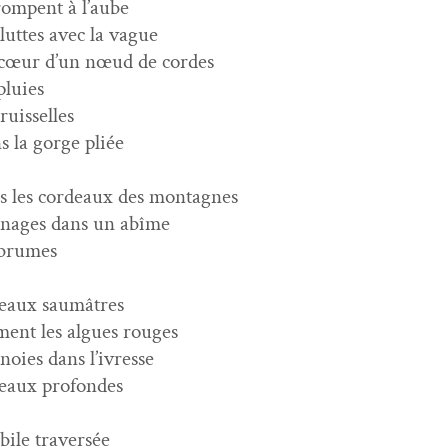
rompent à l’aube
luttes avec la vague
cœur d’un nœud de cordes
pluies
ruisselles
s la gorge pliée
s les cordeaux des montagnes
nages dans un abîme
 brumes
 eaux saumâtres
­ment les algues rouges
noies dans l’ivresse
 eaux profondes
abile traversée