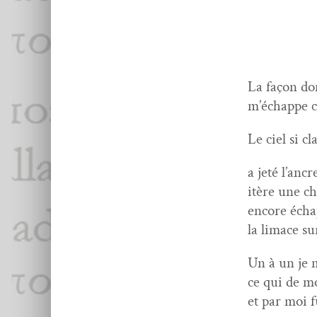
La façon don
m’échappe 
Le ciel si cl
a jeté l’anc
itère une ch
encore échap
la limace sur
Un à un je m
ce qui de mo
et par moi f