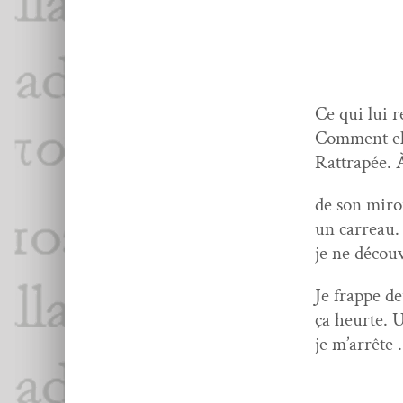
Ce qui lui r
Com­ment ell
Rat­trapée. 
de son miroi
un car­reau.
je ne décou­
Je frappe de
ça heurte. U
je m’arrête 