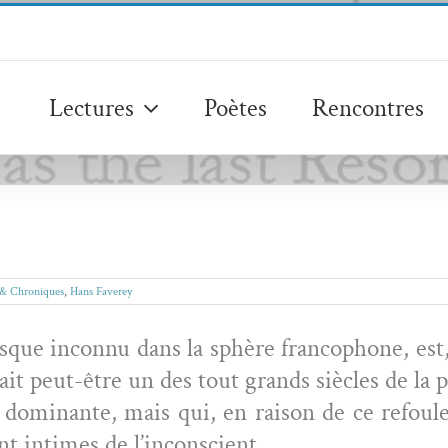
Lectures
Poètes
Rencontres
 & Chroniques
,
Hans Faverey
que incon­nu dans la sphère fran­coph­o­ne, est
it peut-être un des tout grands siè­cles de la 
 dom­i­nante, mais qui, en rai­son de ce refoule­m
nt intimes de l’inconscient.