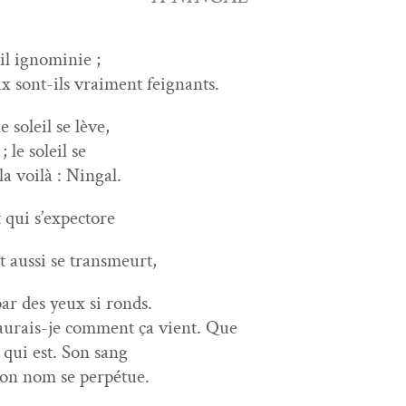
il ignominie ;
x sont-ils vrai­ment feignants.
e soleil se lève,
; le soleil se
la voilà : Ningal.
 qui s’expectore
t aus­si se transmeurt,
par des yeux si ronds.
urais-je com­ment ça vient. Que
e qui est. Son sang
 son nom se perpétue.