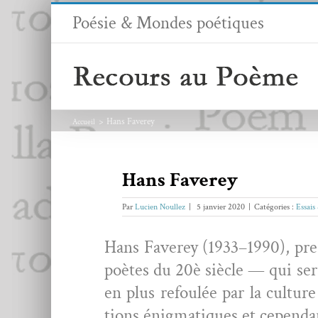
Passer
Poésie & Mondes poétiques
au
contenu
Hans Faverey
Accueil
Hans Faverey
Par
Lucien Noullez
|
5 janvier 2020
|
Catégories :
Essais
Hans Faverey (1933–1990), pres
poètes du 20è siè­cle — qui sera
en plus refoulée par la cul­ture
tions énig­ma­tiques et cepen­da