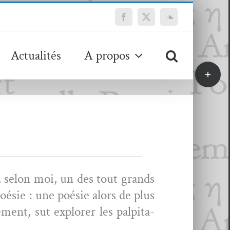
Facebook
X
SoundCloud
Actualités
A propos
Bascule
de
la
zone
de
la
barre
coulissa
, selon moi, un des tout grands
poésie : une poésie alors de plus
ent, sut explor­er les pal­pi­ta­