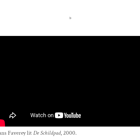
*
ns Faverey lit
De Schild­pad
, 2000.