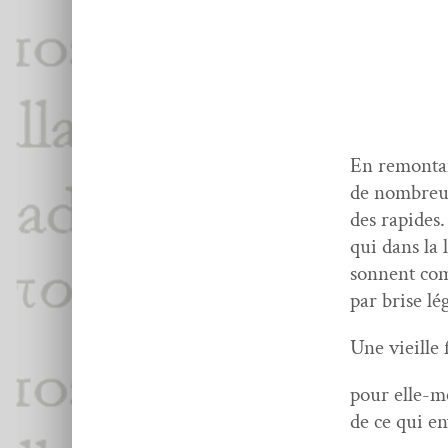
En remon­tan
de nom­breux
des rapi­des
qui dans la 
son­nent co
par brise lé
Une vieille 
pour elle-m
de ce qui e