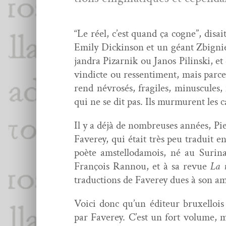
“Le réel, c’est quand ça cogne”, dis­a
Emi­ly Dick­in­son et un géant Zbig­ni
jan­dra Pizarnik ou Janos Pilin­s­ki, e
vin­dicte ou ressen­ti­ment, mais parc
rend névrosés, frag­iles, minus­cules,
qui ne se dit pas. Ils mur­murent les c
Il y a déjà de nom­breuses années, Pi
Faverey, qui était très peu traduit en
poète amstel­lodamois, né au Suri­na
François Ran­nou, et à sa revue
La r
tra­duc­tions de Faverey dues à son 
Voici donc qu’un édi­teur brux­el­loi
par Faverey. C’est un fort vol­ume, ma