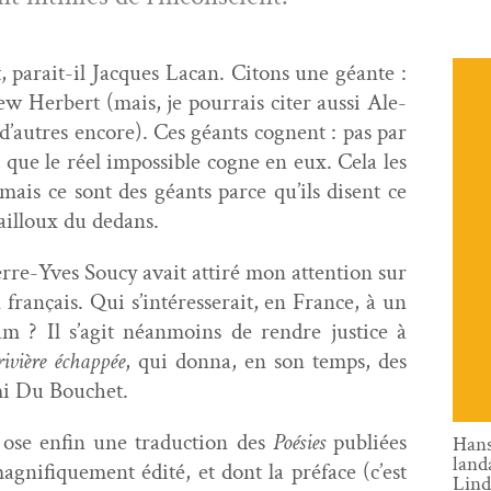
it, parait-il Jacques Lacan. Citons une géante :
ew Her­bert (mais, je pour­rais citer aus­si Ale­
t d’autres encore). Ces géants cog­nent : pas par
e que le réel impos­si­ble cogne en eux. Cela les
 mais ce sont des géants parce qu’ils dis­ent ce
ail­loux du dedans.
erre-Yves Soucy avait attiré mon atten­tion sur
 français. Qui s’in­téresserait, en France, à un
m ? Il s’agit néan­moins de ren­dre jus­tice à
iv­ière échap­pée
, qui don­na, en son temps, des
ami Du Bouchet.
s ose enfin une tra­duc­tion des
Poésies
pub­liées
Han
land
g­nifique­ment édité, et dont la pré­face (c’est
Lind