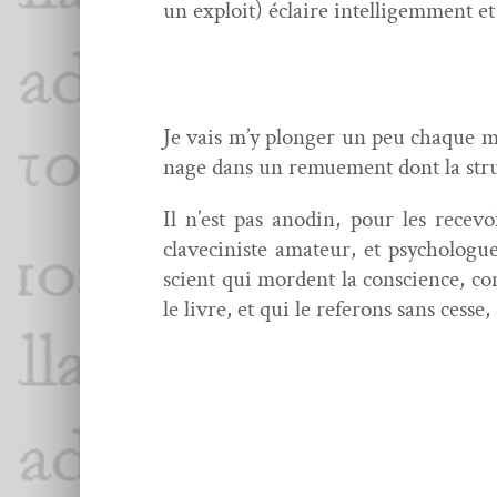
un exploit) éclaire intel­ligem­ment e
Je vais m’y plonger un peu chaque ma
nage dans un remue­ment dont la struc­
Il n’est pas anodin, pour les recevo
clavecin­iste ama­teur, et psy­cho­log
scient qui mor­dent la con­science, co
le livre, et qui le refer­ons sans cesse