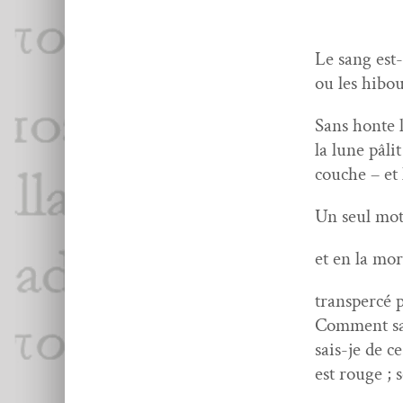
Le sang est-
ou les hibou
Sans honte l
la lune pâlit 
couche – et 
Un seul mot
et en la mor
transper­cé 
Com­ment sa
sais-je de c
est rouge ;