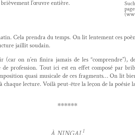
t briève­ment l’œuvre entière.
Suchè
page
(www
tin. Cela pren­dra du temps. On lit lente­ment ces poème
ture jail­lit soudain.
ir (car on n’en fini­ra jamais de les “com­pren­dre”), 
ue de pro­fes­sion. Tout ici est en effet com­posé par bri
m­po­si­tion qua­si musi­cale de ces frag­ments… On lit bi
, à chaque lec­ture. Voilà peut-être la leçon de la poésie l
∗∗∗∗∗∗
1
À NINGAL