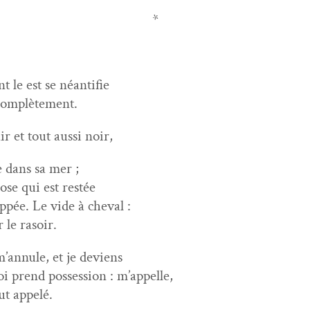
*
t le est se néantifie
complètement.
air et tout aus­si noir,
re dans sa mer ;
ose qui est restée
­pée. Le vide à cheval :
 le rasoir.
’annule, et je deviens
i prend pos­ses­sion : m’appelle,
ut appelé.