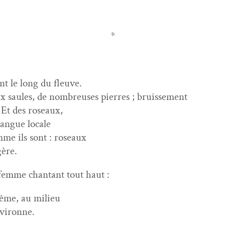
*
t le long du fleuve.
 saules, de nom­breuses pier­res ; bruissement
. Et des roseaux,
langue locale
mme ils sont : roseaux
gère.
femme chan­tant tout haut :
ême, au milieu
nvironne.