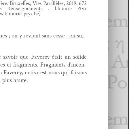
re. Brux­elles, Vies Par­al­lèles, 2019. 672
s Ren­seigne­ments : librairie Ptyx
.librairie-ptyx.be)
s ; on y revient sans cesse ; on sur­
de savoir que Faverey était un solide
bes et frag­ments. Frag­ments d’in­con­
en Faverey, mais c’est nous qui faisons
a plus haute.