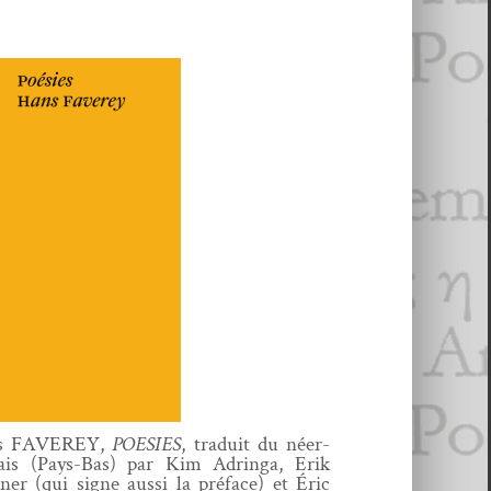
s FAVEREY,
POESIES
, traduit du néer­
ais (Pays-Bas) par Kim Adringa, Erik
­ner (qui signe aus­si la pré­face) et Éric