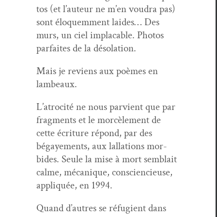
tos (et l’auteur ne m’en voudra pas)
sont élo­quem­ment laides… Des
murs, un ciel implaca­ble. Pho­tos
par­faites de la désolation.
Mais je reviens aux poèmes en
lambeaux.
L’atrocité ne nous parvient que par
frag­ments et le mor­cèle­ment de
cette écri­t­ure répond, par des
bégayements, aux lal­la­tions mor­
bides. Seule la mise à mort sem­blait
calme, mécanique, con­scien­cieuse,
appliquée, en 1994.
Quand d’autres se réfugient dans