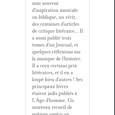
sont sou­vent
d’inspiration musi­cale
ou biblique, un réc­it,
des cen­taines d’articles
de cri­tique lit­téraire… Il
a aus­si pub­lié trois
tomes d’un Jour­nal, et
quelques réflex­ions sur
la musique de l’histoire.
Il a reçu cer­tains prix
lit­téraires, et il en a
loupé bien d’autres ! Ses
prin­ci­paux livres
étaient jadis pub­liés à
L’Âge d’homme. Un
nou­veau recueil de
poèmes sor­ti­ra au