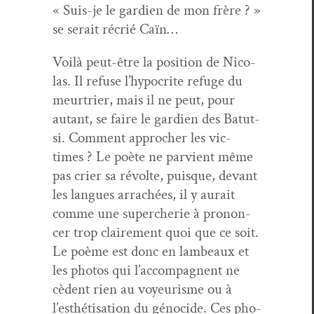
« Suis-je le gar­di­en de mon frère ? »
se serait récrié Caïn…
Voilà peut-être la posi­tion de Nico­
las. Il refuse l’hypocrite refuge du
meur­tri­er, mais il ne peut, pour
autant, se faire le gar­di­en des Batut­
si. Com­ment approcher les vic­
times ? Le poète ne parvient même
pas crier sa révolte, puisque, devant
les langues arrachées, il y aurait
comme une supercherie à pronon­
cer trop claire­ment quoi que ce soit.
Le poème est donc en lam­beaux et
les pho­tos qui l’accompagnent ne
cèdent rien au voyeurisme ou à
l’esthétisation du géno­cide. Ces pho­