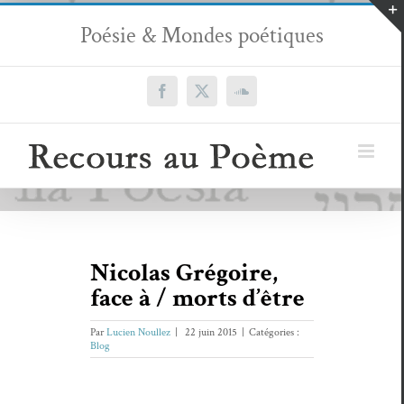
Passer
Poésie & Mondes poétiques
au
contenu
Facebook
X
SoundCloud
Nicolas Grégoire,
face à / morts d’être
Par
Lucien Noullez
|
22 juin 2015
|
Catégories :
Blog