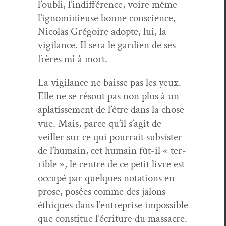
l’oubli, l’indifférence, voire même
l’ignominieuse bonne con­science,
Nico­las Gré­goire adopte, lui, la
vig­i­lance. Il sera le gar­di­en de ses
frères mi à mort.
La vig­i­lance ne baisse pas les yeux.
Elle ne se résout pas non plus à un
aplatisse­ment de l’être dans la chose
vue. Mais, parce qu’il s’agit de
veiller sur ce qui pour­rait sub­sis­ter
de l’humain, cet humain fût-il « ter­
ri­ble », le cen­tre de ce petit livre est
occupé par quelques nota­tions en
prose, posées comme des jalons
éthiques dans l’entreprise impos­si­ble
que con­stitue l’écriture du massacre.