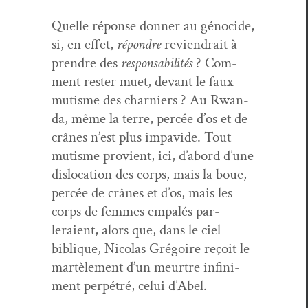
Quelle réponse don­ner au géno­cide,
si, en effet,
répon­dre
reviendrait à
pren­dre des
respon­s­abil­ités
? Com­
ment rester muet, devant le faux
mutisme des charniers ? Au Rwan­
da, même la terre, per­cée d’os et de
crânes n’est plus impa­vide. Tout
mutisme provient, ici, d’abord d’une
dis­lo­ca­tion des corps, mais la boue,
per­cée de crânes et d’os, mais les
corps de femmes empalés par­
leraient, alors que, dans le ciel
biblique, Nico­las Gré­goire reçoit le
martèle­ment d’un meurtre infin­i­
ment per­pétré, celui d’Abel.