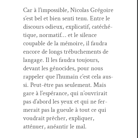
Car à l’impossible, Nico­las Gré­goire
s’est bel et bien sen­ti tenu. Entre le
dis­cours odieux, expli­catif, catéché­
tique, nor­matif… et le silence
coupable de la mémoire, il fau­dra
encore de longs trébuche­ments de
lan­gage. Il les fau­dra tou­jours,
devant les géno­cides, pour nous
rap­pel­er que l’humain c’est cela aus­
si. Peut-être pas seule­ment. Mais
gare à l’espérance, qui n’ouvrirait
pas d’abord les yeux et qui ne fer­
merait pas la gueule à tout ce qui
voudrait prêch­er, expli­quer,
atténuer, anéan­tir le mal.