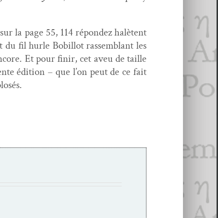
(sur la page 55, 114 répon­dez halè­tent
du fil hurle Bobil­lot rassem­blant les
re. Et pour finir, cet aveu de taille
nte édi­tion – que l’on peut de ce fait
losés.