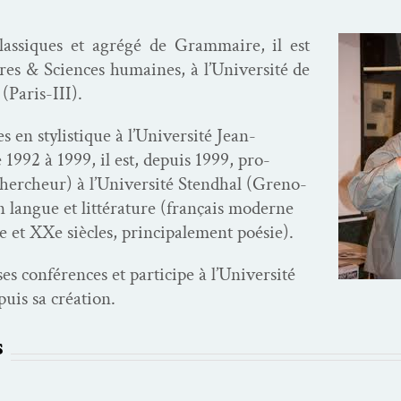
 clas­siques et agrégé de Gram­maire, il est
­tres & Sci­ences humaines, à l’U­ni­ver­sité de
 (Paris-III).
en styl­is­tique à l’U­ni­ver­sité Jean-
1992 à 1999, il est, depuis 1999, pro­
ercheur) à l’U­ni­ver­sité Stend­hal (Greno­
n langue et lit­téra­ture (français mod­erne
Xe et XXe siè­cles, prin­ci­pale­ment poésie).
s con­férences et par­ticipe à l’U­ni­ver­sité
puis sa création.
s