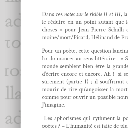
Dans ces
notes sur le ris­i­ble II et III
, l
le réduire en un point autant que l
choses » pour Jean-Pierre Schulh
moine/mort/Picard, Héli­nand de Fr
Pour un poète, cette ques­tion lanci­
l’ordonnancer au sens lit­téraire : « S
monde sem­blent bien être la grande
d’écrire encore et encore. Ah !
si s
sûre­ment (par­tie 1) ; il souf­frir
mourir de rire qu’angoisser la mort 
comme pour ouvrir un pos­si­ble nou­ve
J’imagine.
Les apho­rismes qui ryth­ment la po
poètes ?
–
L’humanité est faite de plus