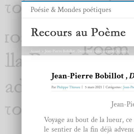
Passer
Poésie & Mondes poétiques
au
contenu
Jean-Pierre Bobillot , Dernières répliques avant la sieste
Accueil
Jean-Pierre Bobillot ,
D
Par
Philippe Thireau
|
5 mars 2021
|
Catégories :
Jean-Pi
Jean-Pie
Voy­age au bout de la lueur, c
le sen­tier de la fin déjà adv­e