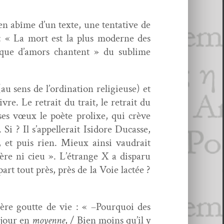
en abîme d’un texte, une ten­ta­tive de
: « La mort est la plus mod­erne des
que d’amors chantent » du sub­lime
au sens de l’ordination religieuse) et
ivre. Le retrait du trait, le retrait du
es vœux le poète pro­lixe, qui crève
 Si ? Il s’appellerait Isidore Ducasse,
, et puis rien. Mieux ain­si vaudrait
ère ni cieu ». L’étrange X a dis­paru
rt tout près, près de la Voie lac­tée ?
ière goutte de vie : «
–
Pourquoi des
r jour en
moyenne
, / Bien moins qu’il y