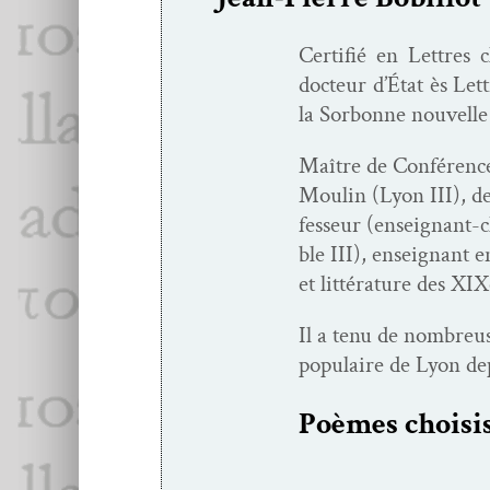
Cer­ti­fié en Let­tres
doc­teur d’É­tat ès Let
la Sor­bonne nou­velle
Maître de Con­férences 
Moulin (Lyon III), de 
fesseur (enseignant-ch
ble III), enseignant e
et lit­téra­ture des XI
Il a tenu de nom­breuse
pop­u­laire de Lyon de
Poèmes choi­si