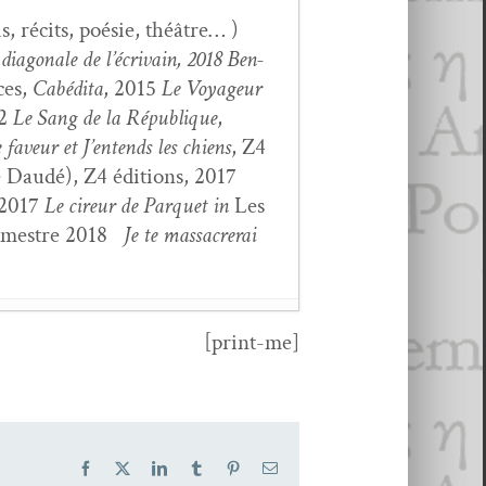
, réc­its, poésie, théâtre… )
 diag­o­nale de l’écrivain, 2018 Ben­
ces,
Cabédi­ta
, 2015
Le Voyageur
12
Le Sang de la République
,
 faveur et J’entends les chiens
, Z4
nce Daudé), Z4 édi­tions, 2017
 2017
Le cireur de Par­quet
in
Les
rimestre 2018
Je te mas­sacr­erai
[print-me]
Facebook
X
LinkedIn
Tumblr
Pinterest
Email