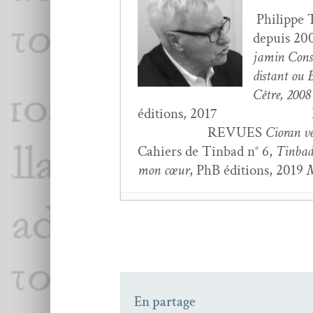
Philippe Th
depuis 2008
jamin Con­st
dis­tant ou 
Cêtre, 2008
édi­tions, 2017 P
REVUES
Cio­ran ver
Cahiers de Tin­bad n° 6,
Tin­ba
mon cœur
, PhB édi­tions, 2019
M
Per­rine Le Quer­rec,
V
Chris­tine Durif-Bruck
Olivi­er Vos­sot,
L’écart
Jean-Pierre Bobil­lot ,
En partage
Car­ole Car­cil­lo Mes­r