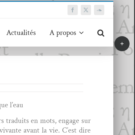
Facebook
X
SoundCloud
Actualités
A propos
Bascule
de
la
zone
de
la
barre
coulissa
que l’eau
rs traduits en mots, engage sur
 vivante avant la vie. C’est dire