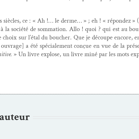
s siè­cles, ce : « Ah !… le derme… » ; eh ! « répon­dez » 
 la société de som­ma­tion. Allo ! quoi ? qui est au bout 
hoix sur l’étal du bouch­er. Que je découpe encore, enco
t ouvrage
] a été spé­ciale­ment conçue en vue de la prése
i­tive.
» Un livre explose, un livre miné par les mots exp
’auteur