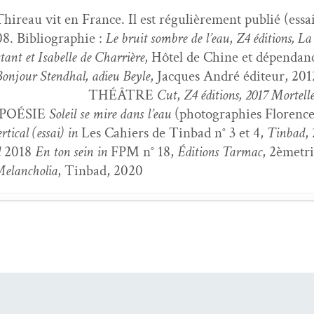
ireau vit en France. Il est régulière­ment pub­lié (essais
. Bib­li­ogra­phie :
Le bruit som­bre de l’eau
,
Z4 édi­tions, La
ant et Isabelle de Char­rière
, Hôtel de Chine et dépen­dan
Bon­jour Stend­hal, adieu Beyle
, Jacques André édi­teur, 20
THÉÂTRE
Cut
,
Z4 édi­tions, 2017
Mortelle
OÉSIE
Soleil se mire dans l’eau
(pho­togra­phies Flo­re
­ti­cal (essai)
in
Les Cahiers de Tin­bad n° 3 et 4,
Tin­bad
,
d
2018
En ton sein
in
FPM n° 18,
Édi­tions Tar­mac
, 2èmet
elan­cho­lia
, Tin­bad, 2020
ers Val­paraiso
- 21 jan­vi­er 2022
­ert,
L’origine d’un monde
- 21 sep­tem­bre 2021
 qui existe
- 5 avril 2021
Dernières répliques avant la sieste
- 5 mars 2021
o­bian, Alain Bris­si­aud,
Octo­bre
- 6 févri­er 2021