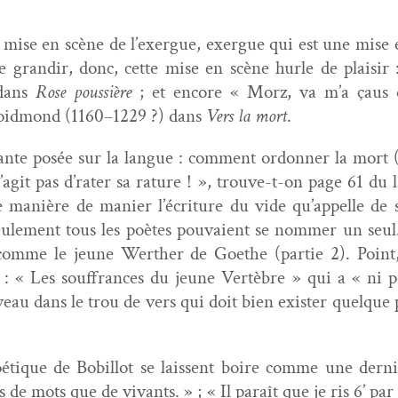
a mise en scène de l’exergue, exer­gue qui est une mise 
e grandir, donc, cette mise en scène hurle de plaisir 
 dans
Rose pous­sière
; et encore « Morz, va m’a çaus 
oid­mond (1160–1229 ?) dans
Vers la mort
.
nante posée sur la langue : com­ment ordon­ner la mort (
’agit pas d’rater sa rature ! », trou­ve-t-on page 61 du l
 manière de manier l’écriture du vide qu’appelle de s
eule­ment tous les poètes pou­vaient se nom­mer un seul.
ait comme le jeune Werther de Goethe (par­tie 2). Point
: « Les souf­frances du jeune Vertèbre » qui a « ni p
au dans le trou de vers qui doit bien exis­ter quelque pa
é­tique de Bobil­lot se lais­sent boire comme une dern
 de mots que de vivants. » ; « Il paraît que je ris 6’ pa