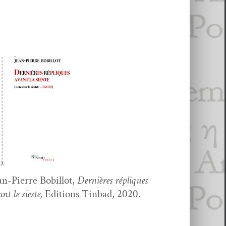
an-Pierre Bobil­lot,
Dernières répliques
nt le sieste,
Edi­tions Tin­bad, 2020.