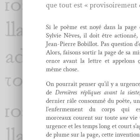
que tout est « pro­vi­soire­ment 
Si le poème est noyé dans la page e
Sylvie Nèves, il doit être action­né,
Jean-Pierre Bobil­lot. Pas ques­tion d
Alors, faisons sor­tir la page de sa 
cence avant la let­tre et appelons 
même chose.
On pour­rait penser qu’il y a urgence 
de
Dernières répliques avant la sieste
dernier râle con­som­mé du poète, un
l’enfermement du corps qui e
morceaux
courent sur toute
une
vie 
urgence et les temps long et court s’a
de plume sur la page, cette inven­tion