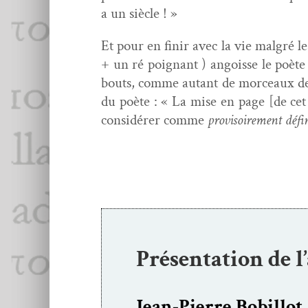
a un siècle ! »
Et pour en finir avec la vie mal­gré le
+ un ré poignant ) angoisse le poète à
bouts, comme autant de morceaux de c
du poète : « La mise en page
[
de ce
con­sid­ér­er comme
pro­vi­soire­ment défin
Présentation de l
Jean-Pierre Bobillot