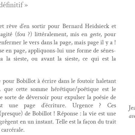
définitif »
t rêve d’en sor­tir pour Bernard Hei­d­sieck et
 agité (fou ?) lit­térale­ment, mis en
geste
, pour
’enfermer le vers dans la page, mais page il y a !
mise en page, appliquons-lui une forme de sénes­
ça la sieste, ou avant la sieste, ce qui est la
pour Bobil­lot à écrire dans le foutoir hale­tant
, que cette somme hérétique/poétique est le
e sorte de déver­soir pour expulser la poésie de
st une page d’écriture. Urgence ? Ces
Je
(presque) de Bobil­lot ! Réponse : la vie est une
ava
grègent en un instant. Telle est la façon du trait
 carcérale.