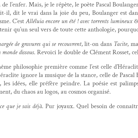
on de l’enfer. Mais, je le répète, le poète Pas­cal Boulang
it-il, dit le vrai dans la joie du peu, Boulanger est dan
isme. C’est
Alléluia encore un été ! avec tor­rents lumineux & 
e retenir qu’un seul vers de toute cette antholo­gie, pourqu
hargée de gravures qui se recou­vrent
, lit-on dans
Tacite
, ma
n monde dis­sous
. Revoici le dou­ble de Clé­ment Ros­set, c
 même philoso­phie pre­mière comme l’est celle d’Héraclit
’Héraclite ignore la musique de la stance, celle de Pas­ca
les idées, elle préfère pein­dre. La poésie est palimpses­
cé­ment, du chaos au logos, au cos­mos organisé.
ce que je sais déjà
. Pur joy­aux. Quel besoin de con­naître