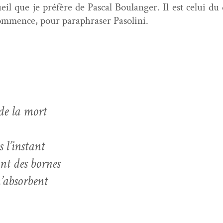
ueil que je préfère de Pas­cal Boulanger. Il est celui du 
com­mence, pour para­phras­er Pasolini.
de la mort
s l’instant
ant des bornes
 m’absorbent