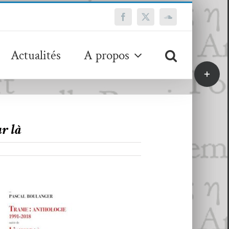
Facebook
X
SoundCloud
Actualités
A propos
Bascule
de
la
zone
de
r là
la
barre
coulissa