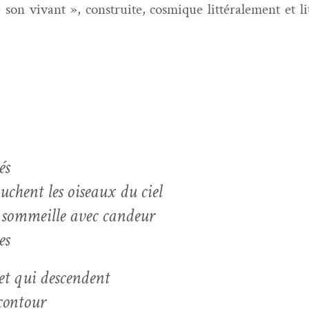
n vivant », con­stru­ite, cos­mique lit­térale­ment et li
és
uchent les oiseaux du ciel
s som­meille avec candeur
es
et qui descendent
 contour