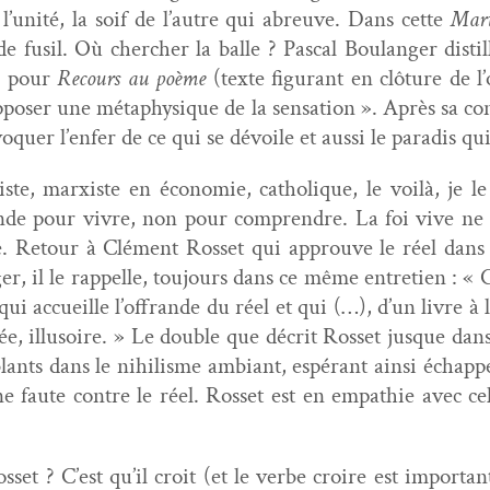
 l’unité, la soif de l’autre qui abreuve. Dans cette
Mar­
 fusil. Où chercher la balle ? Pas­cal Boulanger dis­til
4 pour
Recours au poème
(texte fig­u­rant en clô­ture de l
ppos­er une méta­physique de la sen­sa­tion ». Après sa con­
­vo­quer l’enfer de ce qui se dévoile et aus­si le par­adis 
niste, marx­iste en économie, catholique, le voilà, je l
 pour vivre, non pour com­pren­dre. La foi vive ne s
é. Retour à Clé­ment Ros­set qui approu­ve le réel dans 
r, il le rap­pelle, tou­jours dans ce même entre­tien : « 
i qui accueille l’offrande du réel et qui (…), d’un livre à l
ée, illu­soire. » Le dou­ble que décrit Ros­set jusque da
ants dans le nihilisme ambiant, espérant ain­si échap­per
e faute con­tre le réel. Ros­set est en empathie avec ce
­set ? C’est qu’il croit (et le verbe croire est impor­t