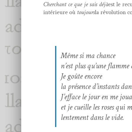
Cher­chant ce que je sais déjà
est le rec
intérieure où
tou­jours
la révo­lu­tion 
Même si ma chance
n’est plus qu’une flamme 
Je goûte encore
la présence d’instants dan
J’efface le jour en me jou
et je cueille les ros­es qui
lente­ment dans le vide.