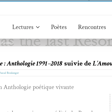
Lectures
Poètes
Rencontres
 L’Amour là
 : Anthologie 1991–2018
suivie de
L’Amou
Pascal Boulanger
n Antholo­gie poé­tique vivante