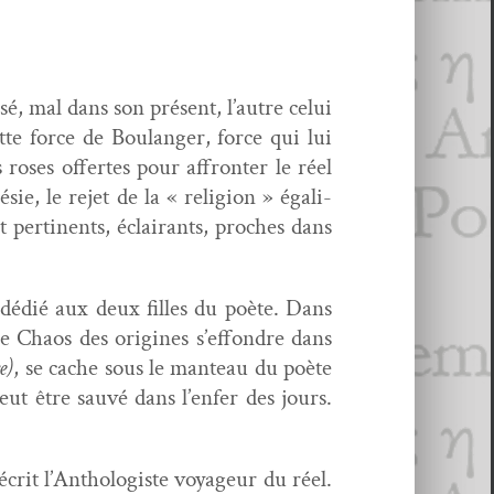
sé, mal dans son présent, l’autre celui
ette force de Boulanger, force qui lui
ros­es offertes pour affron­ter le réel
e, le rejet de la « reli­gion » égal­i­
 per­ti­nents, éclairants, proches dans
 dédié aux deux filles du poète. Dans
i le Chaos des orig­ines s’effondre dans
e)
, se cache sous le man­teau du poète
ut être sauvé dans l’enfer des jours.
 écrit l’Anthologiste voyageur du réel.