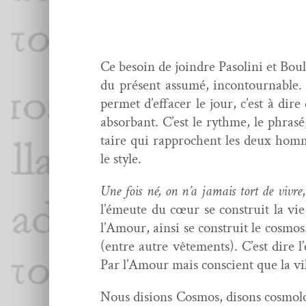
Ce besoin de join­dre Pasoli­ni et Bou
du présent assumé, incon­tourn­able. 
per­met d’effacer le jour, c’est à dir
absorbant. C’est le rythme, le phrasé,
taire qui rap­prochent les deux hommes
le style.
Une fois né, on n’a jamais tort de vivre
l’émeute du cœur se con­stru­it la vie 
l’Amour, ain­si se con­stru­it le cos­mo
(entre autre vête­ments). C’est dire
Par l’Amour mais con­scient que la vil
Nous disions Cos­mos, dis­ons cos­mol