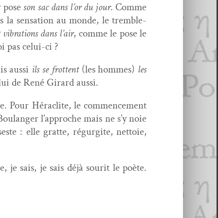
er pose
son sac dans l’or du jour
. Comme
s la sen­sa­tion au monde, le trem­ble­
vibra­tions dans l’air
, comme le pose le
oi pas celui-ci ?
is aus­si
ils se frot­tent
(les hommes)
les
elui de René Girard aussi.
e. Pour Hér­a­clite, le com­mence­ment
l Boulanger l’approche mais ne s’y noie
te : elle grat­te, régur­gite, net­toie,
, je sais, je sais déjà sourit le poète.