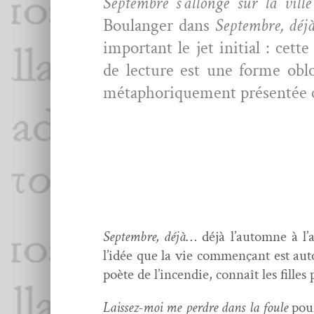
Sep­tem­bre s’allonge sur la vill
Boulanger dans
Sep­tem­bre, déj
impor­tant le jet ini­tial : cet
de lec­ture est une forme oblo
métaphorique­ment présen­tée 
Sep­tem­bre, déjà
… déjà l’automne à l’
l’idée que la vie com­mençant est au
poète de l’incendie, con­naît les filles
Lais­sez-moi me per­dre dans la foule
pou