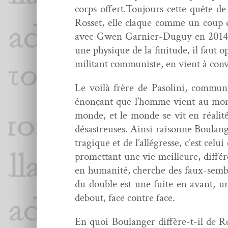
corps offert
.
Tou­jours cette quête de
Ros­set, elle claque comme un coup de
avec Gwen Gar­nier-Duguy en 201
une physique de la fini­tude, il faut o
mil­i­tant com­mu­niste, en vient à con
Le voilà frère de Pasoli­ni, com­mu­
énonçant que l’homme vient au monde
monde, et le monde se vit en réal­it
désas­treuses. Ain­si raisonne Boulange
trag­ique et de l’allégresse, c’est celu
promet­tant une vie meilleure, dif­fér
en human­ité, cherche des faux-sem­bl
du dou­ble est une fuite en avant, un
debout, face con­tre face.
En quoi Boulanger dif­fère-t-il de Ros