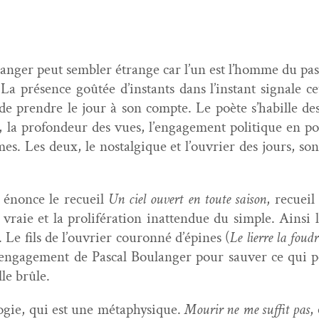
langer peut sem­bler étrange car l’un est l’homme du pas
La présence goûtée d’instants dans l’instant sig­nale c
e de pren­dre le jour à son compte. Le poète s’habille des 
 la pro­fondeur des vues, l’engagement poli­tique en poési
. Les deux, le nos­tal­gique et l’ouvrier des jours, sont
, énonce le recueil
Un ciel ouvert en toute sai­son
, recueil
vraie et la pro­liféra­tion inat­ten­due du sim­ple. Ain­s
s. Le fils de l’ouvrier couron­né d’épines (
Le lierre la foudr
 l’engagement de Pas­cal Boulanger pour sauver ce qui pe
le brûle.
o­gie, qui est une méta­physique.
Mourir ne me suf­fit pas
,