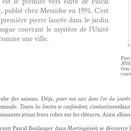
e
est le pre­mier vers édité de Pas­cal
à
, pub­lié chez Mes­si­dor en 1991. C’est
te pre­mière pierre lancée dans le jardin
ngue cou­vrant le mys­tère de l’Unité
comme une ville.
Pas­
2018
tion
cou­
aube des saisons. Déjà,
pos­er nos sacs dans l’or du jour
éc
tom­nale.
Toutes les lim­ites se con­fondent, s’anéantissent
dans 
 pas­santes jetant leurs robes sur les clô­tures. Ain­si allo
r­suit Pas­cal Boulanger dans
Mar­tin­gale
où se décou­vre 