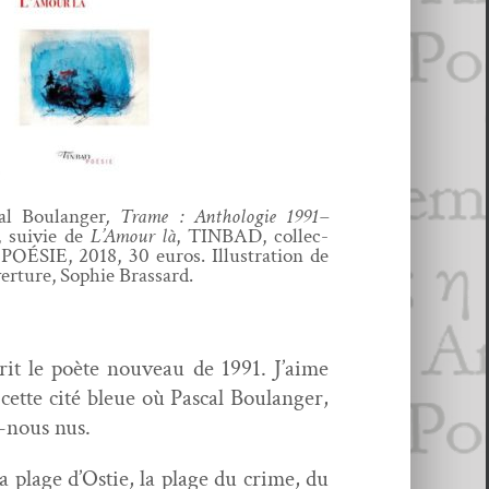
cal Boulanger
, Trame : Antholo­gie 1991–
, suiv­ie de
L’Amour là
, TINBAD, col­lec­
 POÉSIE, 2018, 30 euros. Illus­tra­tion de
ver­ture, Sophie Brassard.
rit le poète nou­veau de 1991. J’aime
cette cité bleue où Pas­cal Boulanger,
ns-nous nus.
la plage d’Ostie, la plage du crime, du