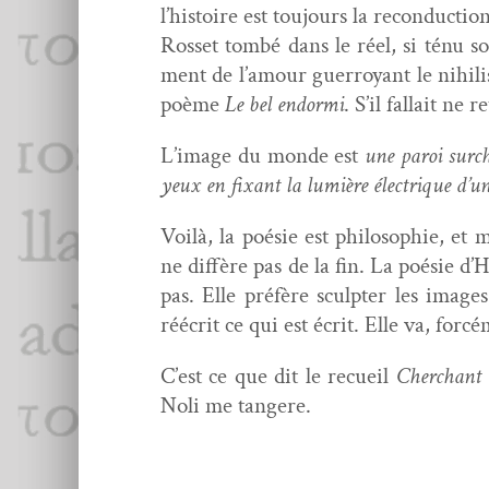
l’histoire est tou­jours la recon­duc­ti
Ros­set tombé dans le réel, si ténu so
ment de l’amour guer­roy­ant le nihil
poème
Le bel endor­mi
. S’il fal­lait n
L’image du monde est
une paroi sur­c
yeux en fix­ant la lumière élec­trique d’u
Voilà, la poésie est philoso­phie, et
ne dif­fère pas de la fin. La poésie d
pas. Elle préfère sculpter les images, 
réécrit ce qui est écrit. Elle va, for­
C’est ce que dit le recueil
Cher­chant 
Noli me tangere.