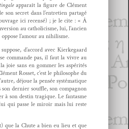
tin­gale
appa­raît la fig­ure de Clé­ment
le son secret dans l’entretien partagé
’ouvrage ici recen­sé) ; je le cite : « À
ver­sion au catholi­cisme, lui, l’ancien
qui oppose l’amour au nihilisme.
e sup­pose, d’accord avec Kierkegaard
e com­mande pas, il faut la vivre au
la joie sans en gom­mer les aspérités
Clé­ment Ros­set, c’est le philosophe du
’autre, déjoue la pen­sée sys­té­ma­tique
ns son dernier souf­fle, son com­pagnon
 à son des­tin trag­ique. Le fan­tasme
lui qui passe le miroir mais lui reste
ant) que la Chute a bien eu lieu et que