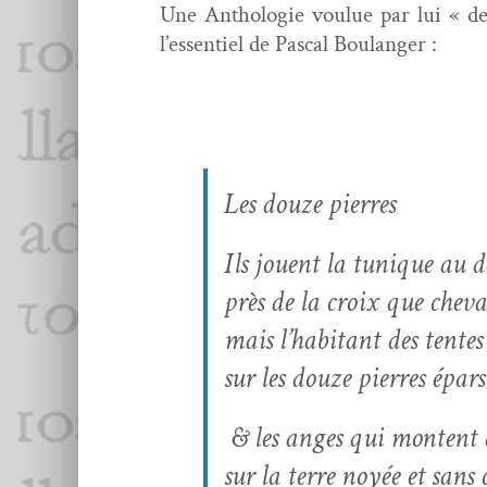
Une Antholo­gie voulue par lui « de so
l’essentiel de Pas­cal Boulanger :
Les douze pierres
Ils jouent la tunique au d
près de la croix que cheva
mais l’habitant des tente
sur les douze pier­res épars
& les anges qui mon­tent 
sur la terre noyée et sans