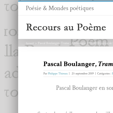
Passer
Poésie & Mondes poétiques
au
contenu
Pascal Boulanger, Trame : Anthologie 1991–2018 suivie de
Accueil
Pascal Boulanger,
Trame
Par
Philippe Thireau
|
25 septembre 2019
|
Catégories :
Pas­cal Boulanger en so