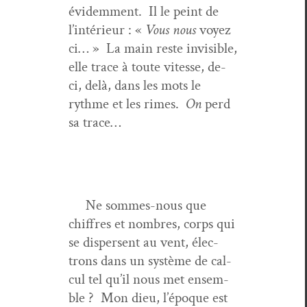
évidem­ment. Il le peint de
l’intérieur : «
Vous nous
voyez
ci… » La main reste invis­i­ble,
elle trace à toute vitesse, de-
ci, delà, dans les mots le
rythme et les rimes.
On
perd
sa trace…
Ne sommes-nous que
chiffres et nom­bres, corps qui
se dis­persent au vent, élec­
trons dans un sys­tème de cal­
cul tel qu’il nous met ensem­
ble ? Mon dieu, l’époque est