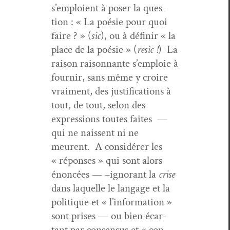
s’emploient à pos­er la ques­
tion : « La poésie pour quoi
faire ? » (
sic
), ou à définir « la
place de la poésie » (
resic !
) La
rai­son raison­nante s’emploie à
fournir, sans même y croire
vrai­ment, des jus­ti­fi­ca­tions à
tout, de tout, selon des
expres­sions toutes faites —
qui ne nais­sent ni ne
meurent. A con­sid­ér­er les
« répons­es » qui sont alors
énon­cées — –igno­rant la
crise
dans laque­lle le lan­gage et la
poli­tique et « l’information »
sont pris­es — ou bien écar­
tant par con­sen­sus et « con­