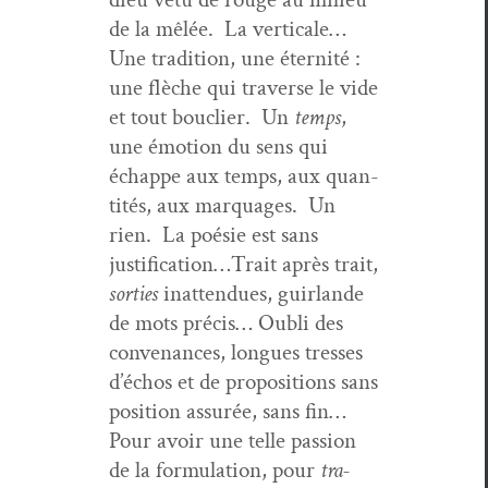
de la mêlée. La ver­ti­cale…
Une tra­di­tion, une éter­nité :
une flèche qui tra­verse le vide
et tout boucli­er. Un
temps
,
une émo­tion du sens qui
échappe aux temps, aux quan­
tités, aux mar­quages. Un
rien. La poésie est sans
justification…Trait après trait,
sor­ties
inat­ten­dues, guir­lande
de mots pré­cis… Oubli des
con­ve­nances, longues tress­es
d’échos et de propo­si­tions sans
posi­tion assurée, sans fin…
Pour avoir une telle pas­sion
de la for­mu­la­tion, pour
tra­