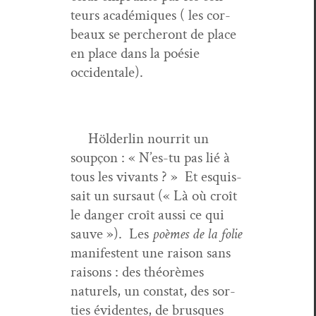
teurs académiques ( les cor­
beaux se percheront de place
en place dans la poésie
occidentale).
Hölder­lin nour­rit un
soupçon : « N’es-tu pas lié à
tous les vivants ? » Et esquis­
sait un sur­saut (« Là où croît
le dan­ger croît aus­si ce qui
sauve »). Les
poèmes de la folie
man­i­fes­tent une rai­son sans
raisons : des théorèmes
naturels, un con­stat, des sor­
ties évi­dentes, de brusques