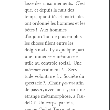
lasse des raison­nements. C’est
que, et depuis la nuit des
temps, quan­tités et matricules
ont ordon­né les hommes et les
bêtes ! Aux hommes
d’aujourd’hui de plus en plus
les choses filent entre les
doigts mais il y a quelque part
une immense « mémoire »
utile au con­trôle social. Une
mémoire
vrai­ment ?… Servi­
tude volon­taire ?… Société du
spec­ta­cle ?…Chair
pour­rie
afin
de pass­er, avec mer­ci, par une
étrange méta­mor­phose, à l’au-
delà ? Un corps, par­fois,
remue Ciel et Terre, et se