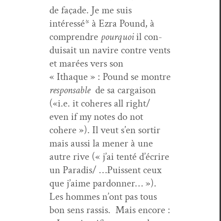
de façade. Je me suis
intéressé* à Ezra Pound, à
com­pren­dre
pourquoi
il con­
dui­sait un navire con­tre vents
et marées vers son
« Ithaque » : Pound se mon­tre
respon­s­able
de sa car­gai­son
(«i.e. it coheres all right/
even if my notes do not
cohere »). Il veut s’en sor­tir
mais aus­si la men­er à une
autre rive (« j’ai ten­té d’écrire
un Paradis/ …Puis­sent ceux
que j’aime par­don­ner… »).
Les hommes n’ont pas tous
bon sens ras­sis. Mais encore :