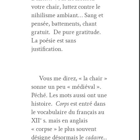
votre chair, lut­tez con­tre le
nihilisme ambiant… Sang et
pen­sée, bat­te­ments, chant
gra­tu­it. De pure grat­i­tude.
La poésie est sans
justification.
Vous me direz, « la chair »
sonne un peu « médié­val ».
Péché. Les mots aus­si ont une
his­toire.
Corps
est entré dans
le vocab­u­laire du français au
XII° s. mais en anglais
« corpse » le plus sou­vent
désigne désor­mais le
cadavre…