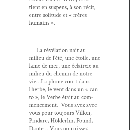
tient en sus­pens, à son réc­it,
entre soli­tude et « frères
humains ».
La révéla­tion naît au
milieu de l’été, une étoile, une
lame de mer, une éclair­cie au
milieu du chemin de notre
vie…La plume court dans
l’herbe, le vent dans un « can­
to », le Verbe était au com­
mence­ment. Vous avez avec
vous pour tou­jours Vil­lon,
Pin­dare, Hölder­lin, Pound,
Dante… Vous nour­ris­sez