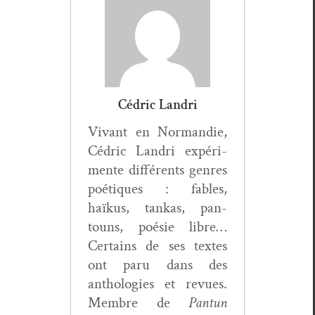
Cédric Landri
Vivant en Nor­mandie,
Cédric Lan­dri expéri­
mente dif­férents gen­res
poé­tiques : fables,
haïkus, tankas, pan­
touns, poésie libre…
Cer­tains de ses textes
ont paru dans des
antholo­gies et revues.
Mem­bre de
Pan­tun