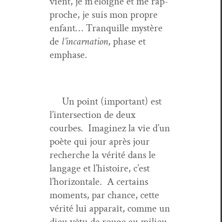
vient, je m’éloigne et me rap­
proche, je suis mon pro­pre
enfant… Tran­quille mys­tère
de
l’incarnation
, phase et
emphase.
Un point (impor­tant) est
l’intersection de deux
courbes. Imag­inez la vie d’un
poète qui jour après jour
recherche la vérité dans le
lan­gage et l’histoire, c’est
l’horizontale. A cer­tains
moments, par chance, cette
vérité lui appa­raît, comme un
dieu vêtu de rouge au milieu