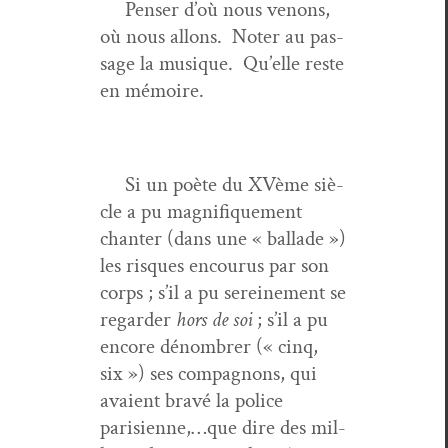
Penser d’où nous venons,
où nous allons. Not­er au pas­
sage la musique. Qu’elle reste
en mémoire.
Si un poète du XVème siè­
cle a pu mag­nifique­ment
chanter (dans une « bal­lade »)
les risques encou­rus par son
corps ; s’il a pu sere­ine­ment se
regarder
hors de soi
; s’il a pu
encore dénom­br­er (« cinq,
six ») ses com­pagnons, qui
avaient bravé la police
parisienne,…que dire des mil­