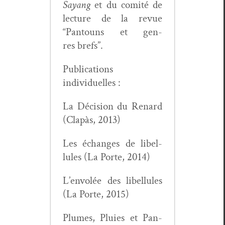
Sayang
et du comité de
lec­ture de la revue
“Pan­touns et gen­
res brefs”.
Pub­li­ca­tions
individuelles :
La Déci­sion du Renard
(Clapàs, 2013)
Les échanges de libel­
lules (La Porte, 2014)
L’envolée des libel­lules
(La Porte, 2015)
Plumes, Pluies et Pan­