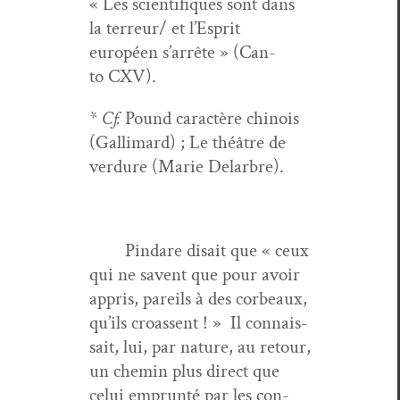
« Les sci­en­tifiques sont dans
la terreur/ et l’Esprit
européen s’arrête » (Can­
to CXV).
*
Cf.
Pound car­ac­tère chi­nois
(Gal­li­mard) ; Le théâtre de
ver­dure (Marie Delarbre).
Pin­dare dis­ait que « ceux
qui ne savent que pour avoir
appris, pareils à des cor­beaux,
qu’ils croassent ! » Il con­nais­
sait, lui, par nature, au retour,
un chemin plus direct que
celui emprun­té par les con­