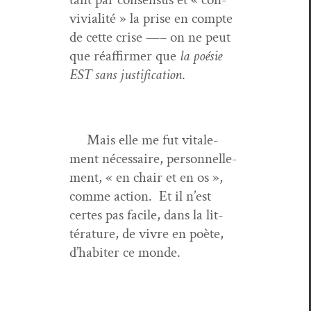
vivi­al­ité » la prise en compte
de cette crise —– on ne peut
que réaf­firmer que
la poésie
EST sans jus­ti­fi­ca­tion
.
Mais elle me fut vitale­
ment néces­saire, per­son­nelle­
ment, « en chair et en os »,
comme action. Et il n’est
certes pas facile, dans la lit­
téra­ture, de vivre en poète,
d’habiter ce monde.