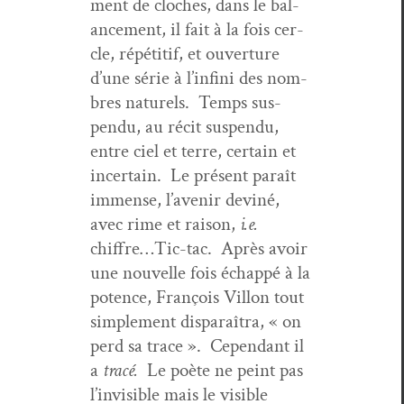
ment de cloches, dans le bal­
ance­ment, il fait à la fois cer­
cle, répéti­tif, et ouver­ture
d’une série à l’infini des nom­
bres naturels. Temps sus­
pendu, au réc­it sus­pendu,
entre ciel et terre, cer­tain et
incer­tain. Le présent paraît
immense, l’avenir dev­iné,
avec rime et rai­son,
i.e.
chiffre…Tic-tac. Après avoir
une nou­velle fois échap­pé à la
potence, François Vil­lon tout
sim­ple­ment dis­paraî­tra, « on
perd sa trace ». Cepen­dant il
a
tracé.
Le poète ne peint pas
l’invisible mais le vis­i­ble