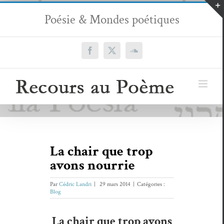
Passer
Poésie & Mondes poétiques
au
contenu
Facebook
X
SoundCloud
La chair que trop
avons nourrie
Par
Cédric Landri
|
29 mars 2014
|
Catégories :
Blog
La chair que trop avons