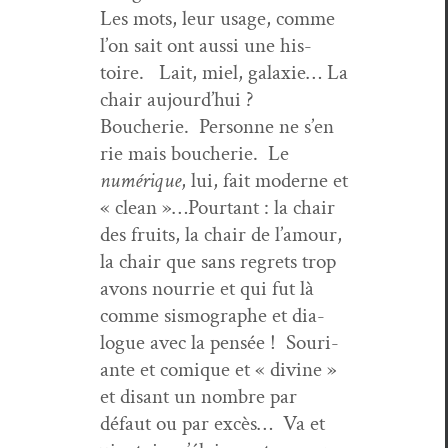
Les mots, leur usage, comme
l’on sait ont aus­si une his­
toire. Lait, miel, galax­ie… La
chair aujourd’hui ?
Boucherie. Per­son­ne ne s’en
rie mais boucherie. Le
numérique
, lui, fait mod­erne et
« clean »…Pour­tant : la chair
des fruits, la chair de l’amour,
la chair que sans regrets trop
avons nour­rie et qui fut là
comme sis­mo­graphe et dia­
logue avec la pen­sée ! Souri­
ante et comique et « divine »
et dis­ant un nom­bre par
défaut ou par excès… Va et