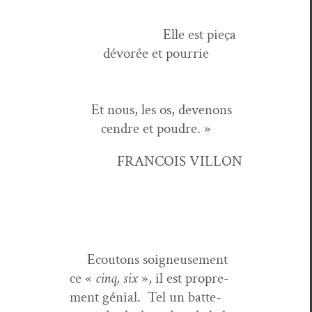
Elle est pieça
dévorée et pourrie
Et nous, les os, devenons
cen­dre et poudre. »
FRANCOIS VILLON
Ecou­tons soigneuse­ment
ce «
cinq, six
», il est pro­pre­
ment génial. Tel un bat­te­