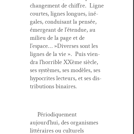
change­ment de chiffre. Ligne
cour­tes, lignes longues, iné­
gales, con­duisant la pen­sée,
émergeant de l’étendue, au
milieu de la page et de
l’espace… »Divers­es sont les
lignes de la vie ». Puis vien­
dra l’horrible XXème siè­cle,
ses sys­tèmes, ses mod­èles, ses
hyp­ocrites lecteurs, et ses dis­
tri­b­u­tions binaires.
Péri­odique­ment
aujourd’hui, des organ­ismes
lit­téraires ou cul­turels