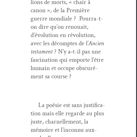
lions de morts, « chair à
canon », de la Pre­mière
guerre mon­di­ale ? Pour­ra-t-
on dire qu’on renouait,
d’évolution en révo­lu­tion,
avec les décomptes de l’
Ancien
tes­ta­ment
? N’y a‑t-il pas une
fas­ci­na­tion qui emporte l’être
humain et occupe obscuré­
ment sa course ?
La poésie est sans jus­ti­fi­ca­
tion mais elle regarde au plus
juste, char­nelle­ment, la
mémoire et l’inconnu aux­