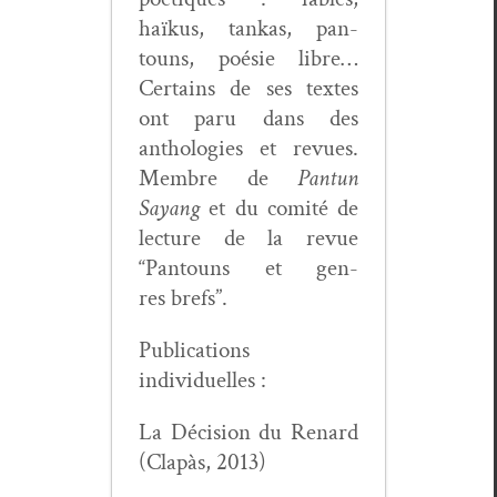
haïkus, tankas, pan­
touns, poésie libre…
Cer­tains de ses textes
ont paru dans des
antholo­gies et revues.
Mem­bre de
Pan­tun
Sayang
et du comité de
lec­ture de la revue
“Pan­touns et gen­
res brefs”.
Pub­li­ca­tions
individuelles :
La Déci­sion du Renard
(Clapàs, 2013)