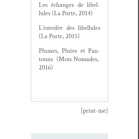
Les échanges de libel­
lules (La Porte, 2014)
L’envolée des libel­lules
(La Porte, 2015)
Plumes, Pluies et Pan­
touns (Mots Nomades,
2016)
[print-me]
Le pan­toun,
une pépite
mécon­nue
- 5