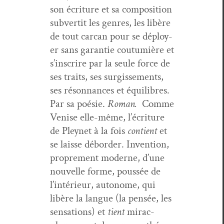
son écri­t­ure et sa com­po­si­tion
sub­ver­tit les gen­res, les libère
de tout car­can pour se déploy­
er sans garantie cou­tu­mière et
s’inscrire par la seule force de
ses traits, ses sur­gisse­ments,
ses réson­nances et équili­bres.
Par sa poésie.
Roman.
Comme
Venise elle-même, l’écriture
de Pleynet à la fois
con­tient
et
se laisse débor­der. Inven­tion,
pro­pre­ment mod­erne, d’une
nou­velle forme, poussée de
l’intérieur, autonome, qui
libère la langue (la pen­sée, les
sen­sa­tions) et
tient
mirac­