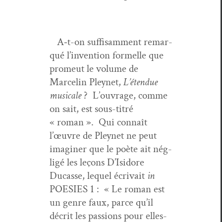
A‑t-on suff­isam­ment remar­
qué l’invention formelle que
promeut le vol­ume de
Marcelin Pleynet,
L’étendue
musi­cale
? L’ouvrage, comme
on sait, est sous-titré
« roman ». Qui con­naît
l’œuvre de Pleynet ne peut
imag­in­er que le poète ait nég­
ligé les leçons D’Isidore
Ducasse, lequel écrivait
in
POESIES 1 : « Le roman est
un genre faux, parce qu’il
décrit les pas­sions pour elles-