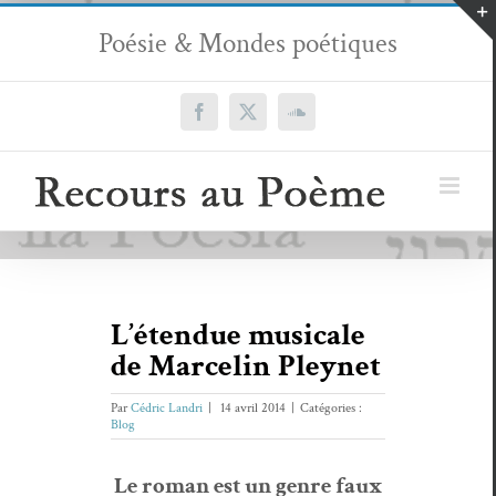
Passer
Poésie & Mondes poétiques
au
contenu
Facebook
X
SoundCloud
L’étendue musicale
de Marcelin Pleynet
Par
Cédric Landri
|
14 avril 2014
|
Catégories :
Blog
Le roman est un genre faux