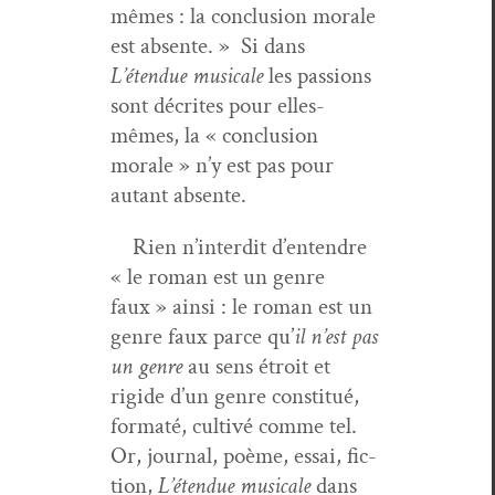
mêmes : la con­clu­sion morale
est absente. » Si dans
L’étendue musi­cale
les pas­sions
sont décrites pour elles-
mêmes, la « con­clu­sion
morale » n’y est pas pour
autant absente.
Rien n’interdit d’entendre
« le roman est un genre
faux » ain­si : le roman est un
genre faux parce qu’
il n’est pas
un genre
au sens étroit et
rigide d’un genre con­sti­tué,
for­maté, cul­tivé comme tel.
Or, jour­nal, poème, essai, fic­
tion,
L’étendue musi­cale
dans