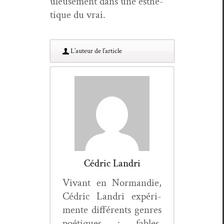
uleuse­ment dans une esthé­
tique du vrai.
L’au­teur de l’article
Cédric Landri
Vivant en Nor­mandie,
Cédric Lan­dri expéri­
mente dif­férents gen­res
poé­tiques : fables,