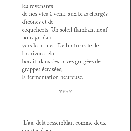
les revenants
de nos vies à venir aux bras chargés
d’icônes et de
coqueli­cots. Un soleil flam­bant neuf
nous guidait
vers les cimes. De l’autre côté de
l’hori­zon s’éla
borait, dans des cuves gorgées de
grappes écrasées,
la fer­men­ta­tion heureuse.
∗∗∗∗
L’au-delà ressem­blait comme deux
gouttes d’eau