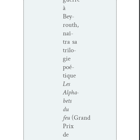
à
Bey­
routh,
naî­
tra sa
trilo­
gie
poé­
tique
Les
Alpha­
bets
du
feu
(Grand
Prix
de