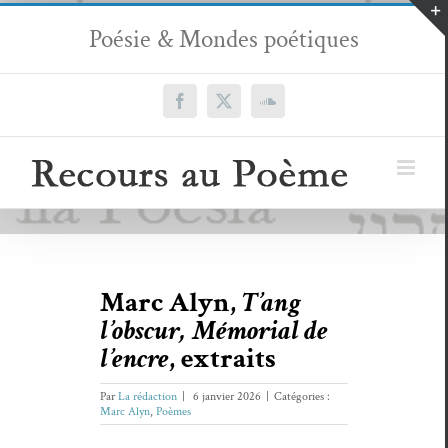
Passer
Poésie & Mondes poétiques
au
contenu
Facebook
X
SoundCloud
Marc Alyn,
T’ang
l’obscur, Mémorial de
l’encre
, extraits
Par
La rédaction
|
6 janvier 2026
|
Catégories :
Marc Alyn
,
Poèmes