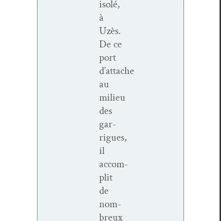
isolé,
à
Uzès.
De ce
port
d’attache
au
milieu
des
gar­
rigues,
il
accom­
plit
de
nom­
breux