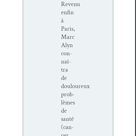
Revenu
enfin
à
Paris,
Marc
Alyn
con­
naî­
tra
de
douloureux
prob­
lèmes
de
san­té
(can­
cer