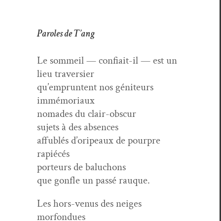
Paroles de T’ang
Le som­meil — con­fi­ait-il — est un
lieu traversier
qu’empruntent nos géni­teurs
immémoriaux
nomades du clair-obscur
sujets à des absences
affublés d’ori­peaux de pour­pre
rapiécés
por­teurs de baluchons
que gon­fle un passé rauque.
Les hors-venus des neiges
morfondues