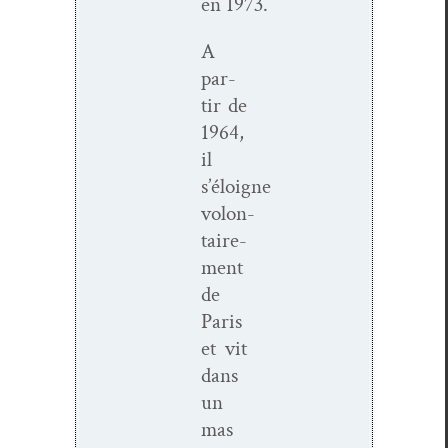
en 1973.
A
par­
tir de
1964,
il
s’éloigne
volon­
taire­
ment
de
Paris
et vit
dans
un
mas