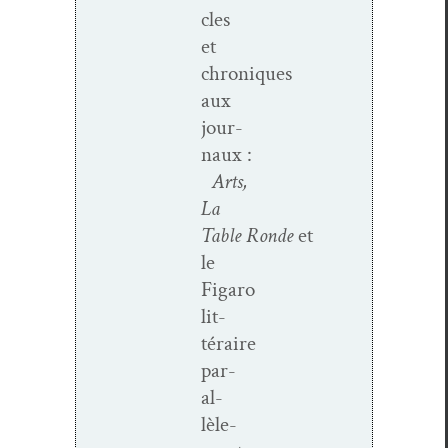
cles
et
chroniques
aux
jour­
naux :
Arts,
La
Table
Ronde
et
le
Figaro
lit­
téraire
par­
al­
lèle­