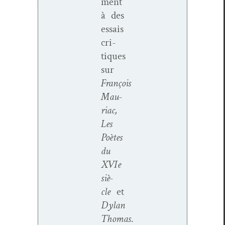
ment
à des
essais
cri­
tiques
sur
François
Mau­
ri­ac,
Les
Poètes
du
XVIe
siè­
cle
et
Dylan
Thomas
.