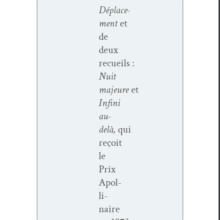
Déplace­
ment
et
de
deux
recueils :
Nuit
majeure
et
Infi­ni
au-
delà,
qui
reçoit
le
Prix
Apol­
li­
naire