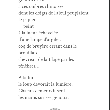
à ces ombres chinoises
dont les doigts de l’aïeul peu­plaient
le papier
peint
à la lueur échevelée
d’une lampe d’argile :
coq de bruyère errant dans le
brouillard
chevreau de lait lapé par les
ténèbres…
Á la fin
le loup dévo­rait la lumière.
Cha­cun demeu­rait seul
les mains sur ses genoux.
∗∗∗∗