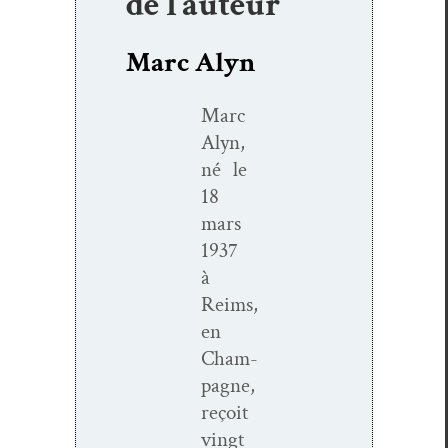
de l’auteur
Marc Alyn
Marc
Alyn,
né le
18
mars
1937
à
Reims,
en
Cham­
pagne,
reçoit
vingt