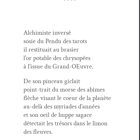
Alchimiste inver­sé
sosie du Pen­du des tarots
il resti­tu­ait au brasier
l’or potable des chrysopées
à l’is­sue du Grand-OEuvre.
De son pinceau giclait
point-trait du morse des abîmes
flèche visant le coeur de la planète
au-delà des myr­i­ades d’années
et son oeil de huppe sagace
détec­tait les tré­sors dans le limon
des fleuves.