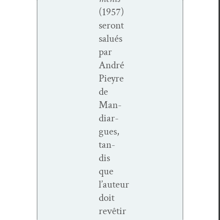
(1957)
seront
salués
par
André
Pieyre
de
Man­
di­ar­
gues,
tan­
dis
que
l’auteur
doit
revêtir