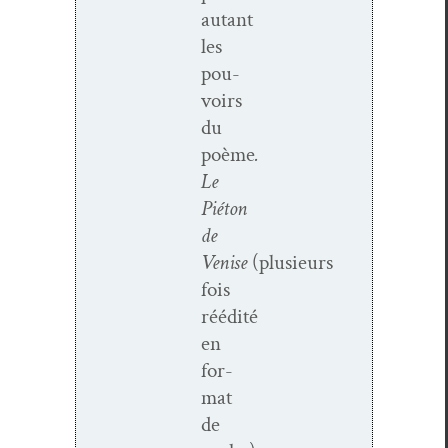
autant
les
pou­
voirs
du
poème
.
Le
Pié­ton
de
Venise
(plusieurs
fois
réédité
en
for­
mat
de