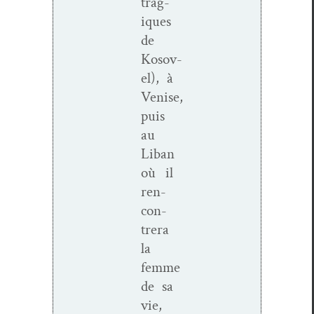
trag­
iques
de
Kosov­
el), à
Venise,
puis
au
Liban
où il
ren­
con­
tr­era
la
femme
de sa
vie,