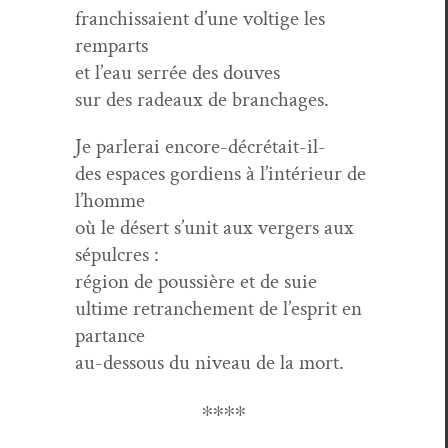
fran­chis­saient d’une voltige les
remparts
et l’eau ser­rée des douves
sur des radeaux de branchages.
Je par­lerai encore-décrétait-il-
des espaces gor­di­ens à l’in­térieur de
l’homme
où le désert s’u­nit aux verg­ers aux
sépulcres :
région de pous­sière et de suie
ultime retranche­ment de l’e­sprit en
partance
au-dessous du niveau de la mort.
∗∗∗∗