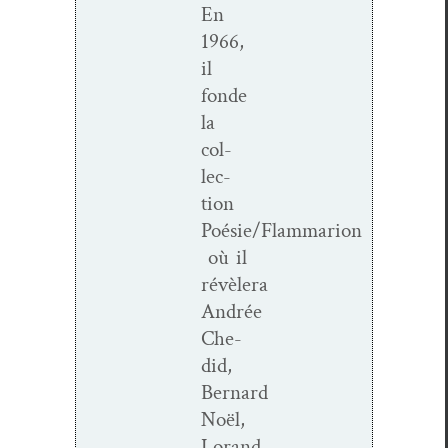
En
1966,
il
fonde
la
col­
lec­
tion
Poésie/Flammarion
où il
révèlera
Andrée
Che­
did,
Bernard
Noël,
Lorand