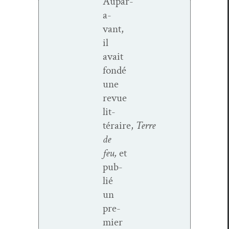
Aupar­
a­
vant,
il
avait
fondé
une
revue
lit­
téraire,
Terre
de
feu,
et
pub­
lié
un
pre­
mier