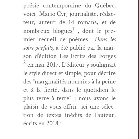
poésie con­tem­po­raine du Québec,
voici Mario Cyr, jour­nal­iste, rédac­
teur, auteur de 14 romans, et de
1
nom­breux blogues
, dont le pre­
mier recueil de poèmes
Dans les
soirs par­faits,
a été pub­lié par la mai­
son d’édi­tion Les Ecrits des Forges
2
en mai 2017. L’édi­teur y soulig­nait
le style direct et sim­ple, pour décrire
des “mar­gin­al­ités nour­ries à la peine
et à la fierté, dans le quo­ti­di­en le
plus terre-à-terre” ; nous avons le
plaisir de vous offrir ici une sélec­
tion de textes inédits de l’au­teur,
écrits en 2018 :