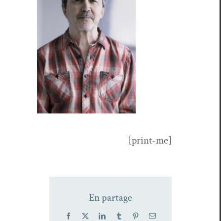
[print-me]
En partage
Facebook
X
LinkedIn
Tumblr
Pinterest
Email