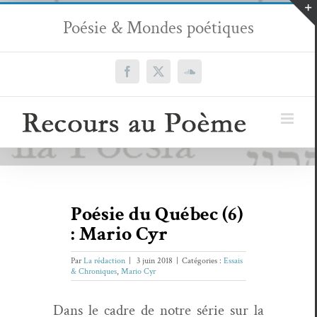
Passer
Poésie & Mondes poétiques
au
contenu
Facebook
X
SoundCloud
Poésie du Québec (6)
: Mario Cyr
Par
La rédaction
|
3 juin 2018
|
Catégories :
Essais
& Chroniques
,
Mario Cyr
Dans le cadre de notre série sur la