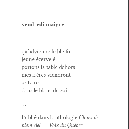
ven­dre­di maigre
qu’advienne le blé fort
jeune écervelé
por­tons la table dehors
mes frères viendront
se taire
dans le blanc du soir
…
Pub­lié dans l’an­tholo­gie
Chant de
plein ciel — Voix du Québec