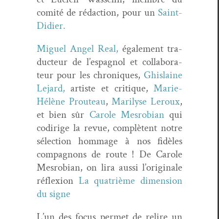
comité de rédac­tion, pour un
Saint-
Didi­er.
Miguel Angel Real,
égale­ment tra­
duc­teur de l’espagnol et col­lab­o­ra­
teur pour les chroniques,
Ghis­laine
Lejard,
artiste et cri­tique,
Marie-
Hélène Prouteau
,
Mar­il­yse Ler­oux
,
et bien sûr
Car­ole Mes­ro­bian
qui
codirige la revue, com­plè­tent notre
sélec­tion hom­mage à nos fidèles
com­pagnons de route ! De Car­ole
Mes­ro­bian, on lira aus­si l’originale
réflex­ion
La qua­trième dimen­sion
du signe
L’un des focus per­met de relire un