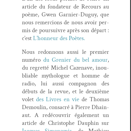
arti­cle du fon­da­teur de Recours au
poème, Gwen Gar­nier-Duguy, que
nous remer­cions de nous avoir per­
mis de pour­suiv­re après son départ :
c’est
L’honneur des Poètes.
Nous redonnons aus­si le pre­mier
numéro
du Gre­nier du bel amour
,
du regret­té Michel Cazenave, inou­
bli­able mytho­logue et homme de
radio, lui aus­si com­pagnon des
débuts de la revue, et le deux­ième
volet
des Livres en vie
de Thomas
Demoulin, con­sacré à Pierre Dhain­
aut. A redé­cou­vrir égale­ment un
arti­cle de Christophe Dauphin sur
Jacques Simonomis
, de Math­ieu