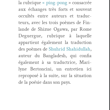
la rubrique
« ping-pong
» con­sacrée
aux échanges très forts et sou­vent
occultés entre auteurs et tra­duc­
teurs, avec les trois poèmes de Fin­
lande de Shizue Ogawa, par Rome
Deguer­gue, rubrique à laque­lle
appar­tient égale­ment la tra­duc­tion
des poèmes de
Shuhrid Shahidul­lah
,
auteur du Bangladesh, qui con­fia
égale­ment à sa tra­duc­trice, Mar­i­
lyne Bertonci­ni, un entre­tien ici
repro­posé à la suite, sur la sit­u­a­tion
de la poésie dans son pays.