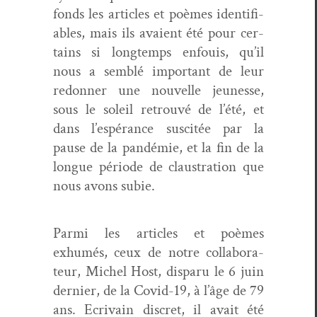
fonds les arti­cles et poèmes iden­ti­fi­
ables, mais ils avaient été pour cer­
tains si longtemps enfouis, qu’il
nous a sem­blé impor­tant de leur
redonner une nou­velle jeunesse,
sous le soleil retrou­vé de l’été, et
dans l’espérance sus­citée par la
pause de la pandémie, et la fin de la
longue péri­ode de claus­tra­tion que
nous avons subie.
Par­mi les arti­cles et poèmes
exhumés, ceux de notre col­lab­o­ra­
teur, Michel Host, dis­paru le 6 juin
dernier, de la Covid-19, à l’âge de 79
ans. Ecrivain dis­cret, il avait été