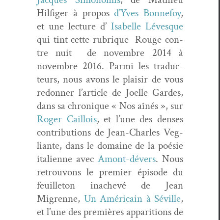
Hil­figer à pro­pos
d’Yves Bon­nefoy
,
et une lec­ture d’
Isabelle Lévesque
qui tint cette rubrique Rouge con­
tre nuit de novem­bre 2014 à
novem­bre 2016. Par­mi les tra­duc­
teurs, nous avons le plaisir de vous
redonner l’article de Joelle Gardes,
dans sa chronique « Nos aînés », sur
Roger Cail­lois
, et l’une des dens­es
con­tri­bu­tions de Jean-Charles Veg­
liante, dans le domaine de la poésie
ital­i­enne avec
Amont-dévers
. Nous
retrou­vons le pre­mier épisode du
feuil­leton inachevé de Jean
Migrenne,
Un Améri­cain à Séville
,
et l’une des pre­mières appari­tions de