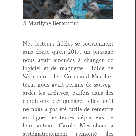
© Mar­i­lyne Bertoncini.
Nos lecteurs fidèles se sou­vi­en­nent
sans doute qu’en 2017, un piratage
nous avait amenées à chang­er de
logi­ciel et de maque­tte – l’aide de
Sébastien de Cor­nu­aud-Mar­che­
teau, nous avait per­mis de sauve­g­
arder les archives, par­fois dans des
con­di­tions d’étiquetage telles qu’il
ne nous a pas été facile de remet­tre
en ligne des textes dépourvus de
leur auteur. Car­ole Mes­ro­bian a
sys­té­ma­tique­ment remon­té des