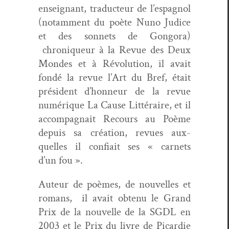
enseignant, tra­duc­teur de l’espagnol
(notam­ment du poète Nuno Judice
et des son­nets de Gongo­ra)
chroniqueur à la Revue des Deux
Mon­des et à Révo­lu­tion, il avait
fondé la revue l’Art du Bref, était
prési­dent d’honneur de la revue
numérique La Cause Lit­téraire, et il
accom­pa­g­nait Recours au Poème
depuis sa créa­tion, revues aux­
quelles il con­fi­ait ses « car­nets
d’un fou ».
Auteur de poèmes, de nou­velles et
romans, il avait obtenu le Grand
Prix de la nou­velle de la SGDL en
2003 et le Prix du livre de Picardie