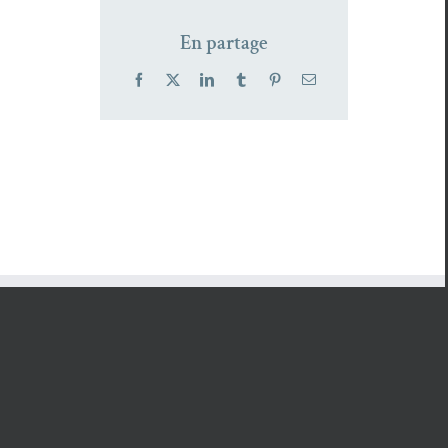
En partage
Facebook
X
LinkedIn
Tumblr
Pinterest
Email