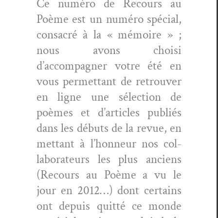
Ce numéro de Recours au
Poème est un numéro spé­cial,
con­sacré à la « mémoire » ;
nous avons choisi
d’accompagner votre été en
vous per­me­t­tant de retrou­ver
en ligne une sélec­tion de
poèmes et d’articles pub­liés
dans les débuts de la revue, en
met­tant à l’honneur nos col­
lab­o­ra­teurs les plus anciens
(Recours au Poème a vu le
jour en 2012…) dont cer­tains
ont depuis quit­té ce monde