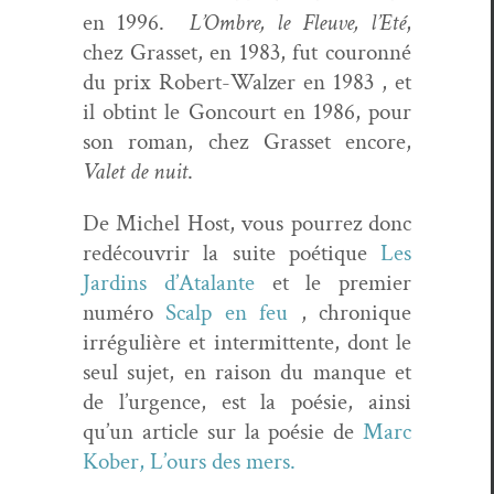
en 1996.
L’Ombre, le Fleuve, l’Eté
,
chez Gras­set, en 1983, fut couron­né
du prix Robert-Walz­er en 1983 , et
il obtint le Goncourt en 1986, pour
son roman, chez Gras­set encore,
Valet de nuit
.
De Michel Host, vous pour­rez donc
redé­cou­vrir la suite poé­tique
Les
Jardins d’Atalante
et le pre­mier
numéro
Scalp en feu
, chronique
irrégulière et inter­mit­tente, dont le
seul sujet, en rai­son du manque et
de l’urgence, est la poésie, ain­si
qu’un arti­cle sur la poésie de
Marc
Kober, L’ours des mers.