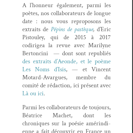
A l’honneur égale­ment, par­mi les
poètes, nos col­lab­o­ra­teurs de longue
date : nous vous repro­posons les
extraits de
Pépins de pastèque
,
d’Eric
Pis­touley, qui de 2015 à 2017
codirigea la revue avec Mar­i­lyne
Bertonci­ni — dont sont repub­liés
des extraits d’Aeonde, et le poème
Les Noms d’Isis
, — et Vin­cent
Motard-Avar­gues, mem­bre du
comité de rédac­tion, ici présent avec
Là ou ici
.
Par­mi les col­lab­o­ra­teurs de tou­jours,
Béa­trice Machet, dont les
chroniques sur la poésie amérin­di­
enne a fait décou­vrir en France un