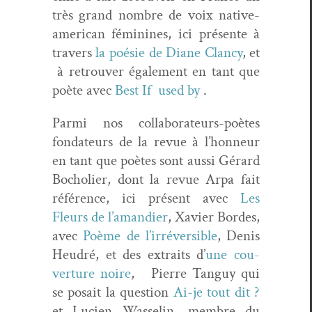
très grand nom­bre de voix native-
amer­i­can féminines, ici présente à
tra­vers
la poésie de Diane Clan­cy
, et
à retrou­ver égale­ment en tant que
poète avec
Best If used by
.
Par­mi nos col­lab­o­ra­teurs-poètes
fon­da­teurs de la revue à l’honneur
en tant que poètes sont aus­si Gérard
Bocholi­er, dont la revue Arpa fait
référence, ici présent avec
Les
Fleurs de l’amandier
, Xavier Bor­des,
avec
Poème de l’irréversible
, Denis
Heudré, et des extraits d’
une cou­
ver­ture noire
, Pierre Tan­guy qui
se posait la ques­tion
Ai-je tout dit ?
et Lucien Was­selin, mem­bre du