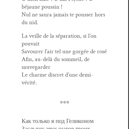
béjaune poussin !
Nul ne saura jamais te pouss­er hors
du nid.
La veille de la sépa­ra­tion, si l’on
pouvait
Savour­er l’air tel une gorgée de rosé
Afin, au-delà du som­meil, de
sauvegarder
Le charme dis­cret d’une demi-
vérité.
∗∗∗
Как только я под Геликоном
Заслышу звук шагов твоих