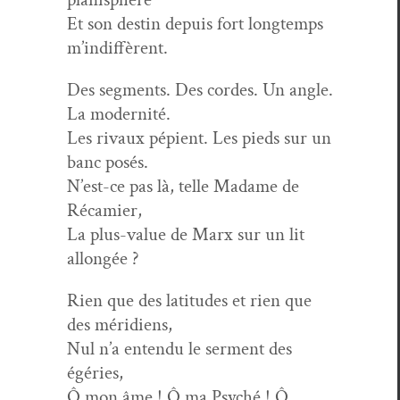
Et son des­tin depuis fort longtemps
m’indiffèrent.
Des seg­ments. Des cordes. Un angle.
La modernité.
Les rivaux pépi­ent. Les pieds sur un
banc posés.
N’est-ce pas là, telle Madame de
Récamier,
La plus-val­ue de Marx sur un lit
allongée ?
Rien que des lat­i­tudes et rien que
des méridiens,
Nul n’a enten­du le ser­ment des
égéries,
Ô mon âme ! Ô ma Psy­ché ! Ô