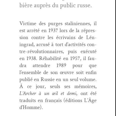
bière auprès du pub­lic russe.
Vic­time des purges stal­in­i­ennes, il
est arrêté en 1937 lors de la répres­
sion con­tre les écrivains de Lén­
ingrad, accusé à tort d’activités con­
tre-révo­lu­tion­naires, puis exé­cuté
en 1938. Réha­bil­ité en 1957, il fau­
dra atten­dre 1989 pour que
l’ensemble de son œuvre soit enfin
pub­lié en Russie en un seul vol­ume.
À ce jour, seuls ses mémoires,
L’Archer à un œil et demi
, ont été
traduits en français (édi­tions L’Âge
d’Homme).