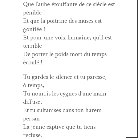
Que l’aube étouf­fante de ce siè­cle est
pénible !
Et que la poitrine des mus­es est
gonflée !
Et pour une voix humaine, qu’il est
terrible
De porter le poids mort du temps
écoulé !
Tu gardes le silence et tu paresse,
ô temps,
Tu nour­ris les cygnes d’une main
diffuse,
Et tu sul­tanis­es dans ton harem
persan
La jeune cap­tive que tu tiens
recluse.