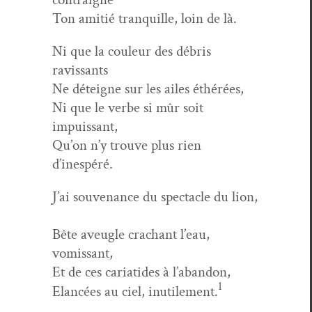
Ton ami­tié tran­quille, loin de là.
Ni que la couleur des débris
ravissants
Ne déteigne sur les ailes éthérées,
Ni que le verbe si mûr soit
impuissant,
Qu’on n’y trou­ve plus rien
d’inespéré.
J’ai sou­ve­nance du spec­ta­cle du lion,
Bête aveu­gle crachant l’eau,
vomissant,
Et de ces cari­atides à l’abandon,
1
Elancées au ciel, inutile­ment.