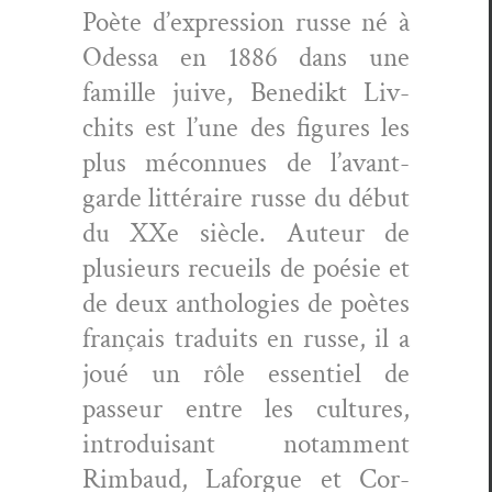
Poète d’expression russe né à
Odessa en 1886 dans une
famille juive, Benedikt Liv­
chits est l’une des fig­ures les
plus mécon­nues de l’avant-
garde lit­téraire russe du début
du XXe siè­cle. Auteur de
plusieurs recueils de poésie et
de deux antholo­gies de poètes
français traduits en russe, il a
joué un rôle essen­tiel de
passeur entre les cul­tures,
intro­duisant notam­ment
Rim­baud, Laforgue et Cor­