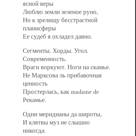
ясной веры
Люблю земли зеленое руно,
Но к зрелищу бесстрастной
планисферы
Ее судеб я охладел давно.
Сегменты. Хорды. Угол.
Современность.
Враги воркуют. Ноги на скамье.
Не Марксова ль прибавочная
ценность
Простерлась, как madame de
Рекамье.
Одни меридианы да широты,
И клятвы муз не слышно
никогда: