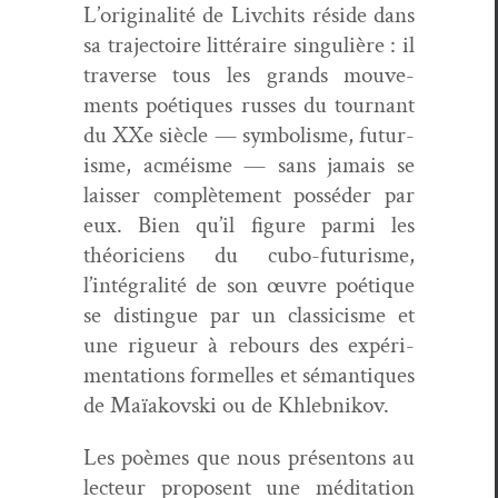
L’originalité de Liv­chits réside dans
sa tra­jec­toire lit­téraire sin­gulière : il
tra­verse tous les grands mou­ve­
ments poé­tiques russ­es du tour­nant
du XXe siè­cle — sym­bol­isme, futur­
isme, acméisme — sans jamais se
laiss­er com­plète­ment pos­séder par
eux. Bien qu’il fig­ure par­mi les
théoriciens du cubo-futur­isme,
l’intégralité de son œuvre poé­tique
se dis­tingue par un clas­si­cisme et
une rigueur à rebours des expéri­
men­ta­tions formelles et séman­tiques
de Maïakovs­ki ou de Khlebnikov.
Les poèmes que nous présen­tons au
lecteur pro­posent une médi­ta­tion