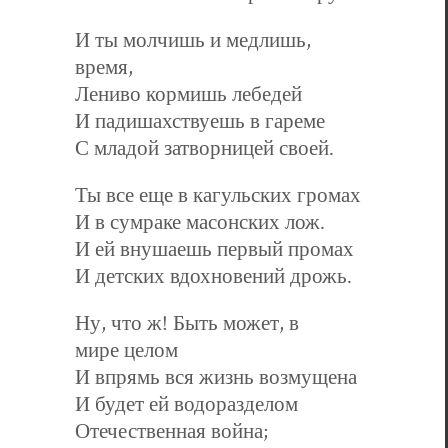
И ты молчишь и медлишь,
время,
Лениво кормишь лебедей
И падишахствуешь в гареме
С младой затворницей своей.
Ты все еще в кагульских громах
И в сумраке масонских лож.
И ей внушаешь первый промах
И детских вдохновений дрожь.
Ну, что ж! Быть может, в
мире целом
И впрямь вся жизнь возмущена
И будет ей водоразделом
Отечественная война;