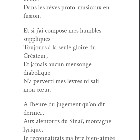
Dans les rêves pro­to-musi­caux en
fusion.
Et si j’ai com­posé mes hum­bles
suppliques
Tou­jours à la seule gloire du
Créateur,
Et jamais aucun men­songe
diabolique
N’a per­ver­ti mes lèvres ni sali
mon cœur.
A l’heure du juge­ment qu’on dit
dernier,
Aux alen­tours du Sinaï, mon­tagne
lyrique,
Je recon­naî­trais ma lyre bien-aimée