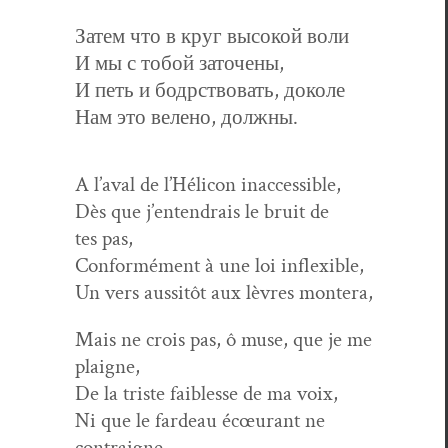
Затем что в круг высокой воли
И мы с тобой заточены,
И петь и бодрствовать, доколе
Нам это велено, должны.
A l’aval de l’Hélicon inaccessible,
Dès que j’entendrais le bruit de
tes pas,
Con­for­mé­ment à une loi inflexible,
Un vers aus­sitôt aux lèvres montera,
Mais ne crois pas, ô muse, que je me
plaigne,
De la triste faib­lesse de ma voix,
Ni que le fardeau écœu­rant ne
contraigne