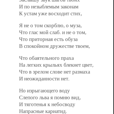
И по незыблемым законам
К устам уже восходит стих,
Я не о том скорблю, о муза,
Что глас мой слаб. и не о том,
Что приторная есть обуза
В спокойном дружестве твоем,
Что обаятельного праха
На легких крыльях блекнет цвет,
Что в зрелом слове нет размаха
И неожиданности нет.
Но изрыгающего воду
Слепого льва я помню вид,
И тяготенья к небосводу
Напрасные кариатид.