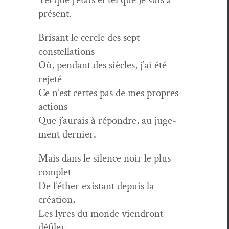
présent.
Brisant le cer­cle des sept
constellations
Où, pen­dant des siè­cles, j’ai été
rejeté
Ce n’est certes pas de mes pro­pres
actions
Que j’aurais à répon­dre, au juge­
ment dernier.
Mais dans le silence noir le plus
complet
De l’éther exis­tant depuis la
création,
Les lyres du monde vien­dront
défiler