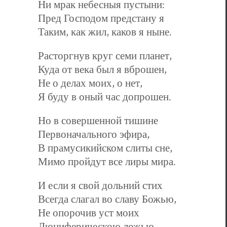
Ни мрак небесныя пустыни:
Пред Господом предстану я
Таким, как жил, каков я ныне.
Расторгнув круг семи планет,
Куда от века был я вброшен,
Не о делах моих, о нет,
Я буду в оный час допрошен.
Но в совершенной тишине
Первоначального эфира,
В прамусикийском слиты сне,
Мимо пройдут все лиры мира.
И если я свой дольний стих
Всегда слагал во славу Божью,
Не опорочив уст моих
Люциферическою ложью, —