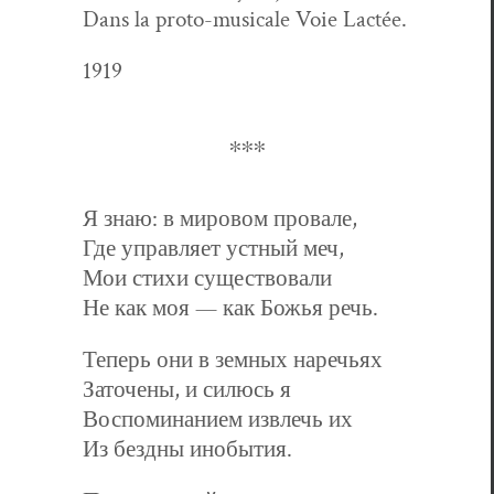
Dans la pro­to-musi­cale Voie Lactée.
1919
∗∗∗
Я знаю: в мировом провале,
Где управляет устный меч,
Мои стихи существовали
Не как моя — как Божья речь.
Теперь они в земных наречьях
Заточены, и силюсь я
Воспоминанием извлечь их
Из бездны инобытия.