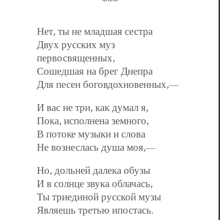
Нет, ты не младшая сестра
Двух русских муз
первосвященных,
Сошедшая на брег Днепра
Для песен боговдохновенных,—
И вас не три, как думал я,
Пока, исполнена земного,
В потоке музыки и слова
Не вознеслась душа моя,—
Но, дольней далека обузы
И в солнце звука облачась,
Ты триединой русской музы
Являешь третью ипостась.