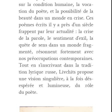
sur la con­di­tion humaine, la voca­
tion du poète, et la pos­si­bil­ité de la
beauté dans un monde en crise. Ces
poèmes écrits il y a près d’un siè­cle
frap­pent par leur actu­al­ité : la crise
de la parole, le sen­ti­ment d’exil, la
quête de sens dans un monde frag­
men­té, réson­nent forte­ment avec
nos préoc­cu­pa­tions con­tem­po­raines.
Tout en s’inscrivant dans la tra­di­
tion lyrique russe, Liv­chits pro­pose
une vision sin­gulière, à la fois dés­
espérée et lumineuse, du rôle
du poète.