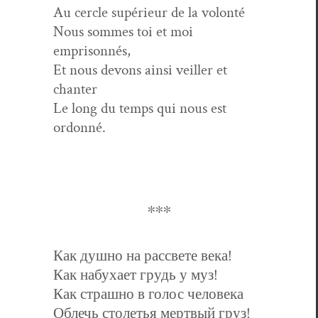
Au cer­cle supérieur de la volonté
Nous sommes toi et moi
emprisonnés,
Et nous devons ain­si veiller et
chanter
Le long du temps qui nous est
ordonné.
∗∗∗
Как душно на рассвете века!
Как набухает грудь у муз!
Как страшно в голос человека
Облечь столетья мертвый груз!