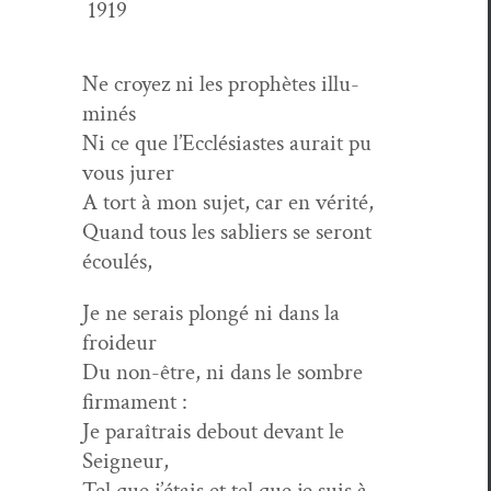
1919
Ne croyez ni les prophètes illu­
minés
Ni ce que l’Ecclésiastes aurait pu
vous jurer
A tort à mon sujet, car en vérité,
Quand tous les sabliers se seront
écoulés,
Je ne serais plongé ni dans la
froideur
Du non-être, ni dans le som­bre
firmament :
Je paraî­trais debout devant le
Seigneur,
Tel que j’étais et tel que je suis à