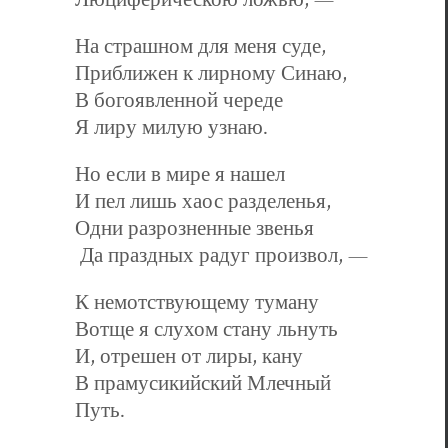
На страшном для меня суде,
Приближен к лирному Синаю,
В богоявленной череде
Я лиру милую узнаю.
Но если в мире я нашел
И пел лишь хаос разделенья,
Одни разрозненные звенья
Да праздных радуг произвол, —
К немотствующему туману
Вотще я слухом стану льнуть
И, отрешен от лиры, кану
В прамусикийский Млечный
Путь.