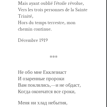
Mais ayant oublié l’étoile révolue,
Vers les trois per­son­nes de la Sainte
Trinité,
Hors du temps ter­restre, mon
chemin continue.
Décem­bre 1919
∗∗∗
Не обо мне Екклезиаст
И озаренные пророки
Вам поклялись,—и не обдаст,
Когда окончатся все сроки,
Меня ни хлад небытия,