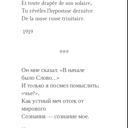
Et toute drapée de son solaire,
Tu révèles l’hypostase dernière
De la muse russe trinitaire.
1919
∗∗∗
Он мне сказал: «В начале
было Слово…»
И только я посмел помыслить;
«чье?»,
Как устный меч отсек от
мирового
Сознания — сознание мое.