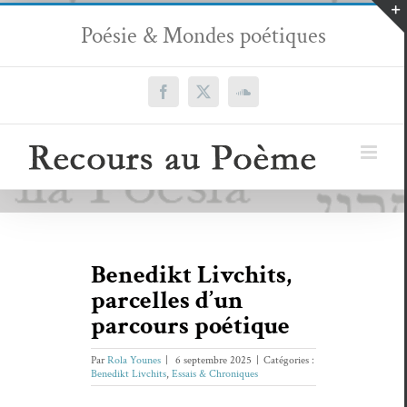
Passer
Poésie & Mondes poétiques
au
contenu
Facebook
X
SoundCloud
Benedikt Livchits,
parcelles d’un
parcours poétique
Par
Rola Younes
|
6 septembre 2025
|
Catégories :
Benedikt Livchits
,
Essais & Chroniques