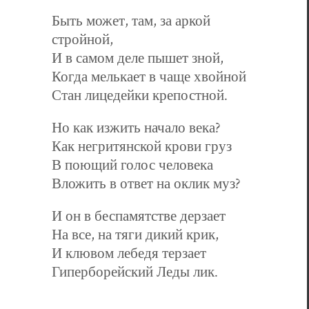
Быть может, там, за аркой
стройной,
И в самом деле пышет зной,
Когда мелькает в чаще хвойной
Стан лицедейки крепостной.
Но как изжить начало века?
Как негритянской крови груз
В поющий голос человека
Вложить в ответ на оклик муз?
И он в беспамятстве дерзает
На все, на тяги дикий крик,
И клювом лебедя терзает
Гиперборейский Леды лик.