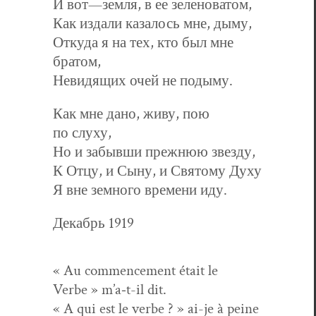
И вот—земля, в ее зеленоватом,
Как издали казалось мне, дыму,
Откуда я на тех, кто был мне
братом,
Невидящих очей не подыму.
Как мне дано, живу, пою
по слуху,
Но и забывши прежнюю звезду,
К Отцу, и Сыну, и Святому Духу
Я вне земного времени иду.
Декабрь
1919
« Au com­mence­ment était le
Verbe » m’a‑t-il dit.
« A qui est le verbe ? » ai-je à peine