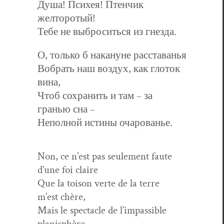
Душа! Психея! Птенчик
желторотый!
Тебе не выброситься из гнезда.
О, только б накануне расставанья
Вобрать наш воздух, как глоток
вина,
Чтоб сохранить и там – за
гранью сна –
Неполной истины очарованье.
Non, ce n’est pas seule­ment faute
d’une foi claire
Que la toi­son verte de la terre
m’est chère,
Mais le spec­ta­cle de l’impassible
planisphère