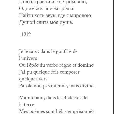
Пою с травой и с ветром вою,
Одним желанием греша:
Найти хоть звук. где с мировою
Душой слита моя душа.
1919
Je le sais : dans le gouf­fre de
l’univers
Où l’épée du verbe règne et domine
J’ai pu quelque fois com­pos­er
quelques vers
Parole non pas mienne, mais divine.
Main­tenant, dans les dialectes de
la terre
Mes poèmes sont hélas emprisonnés