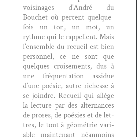
voisi­nages d’André du
Bouchet où per­cent quelque­
fois un ton, un mot, un
rythme qui le rap­pel­lent. Mais
l’ensemble du recueil est bien
per­son­nel, ce ne sont que
quelques croise­ments, dus à
une fréquen­ta­tion assidue
d’une poésie, autre richesse à
se join­dre. Recueil qui allège
la lec­ture par des alter­nances
de pros­es, de poésies et de let­
tres, le tout à géométrie vari­
able main­tenant néan­moins