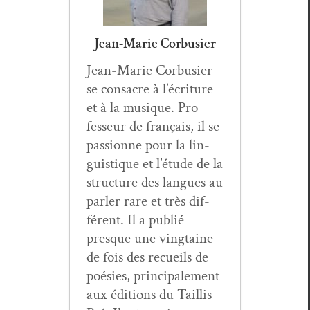
Jean-Marie Corbusier
Jean-Marie Cor­busier
se con­sacre à l’écriture
et à la musique. Pro­
fesseur de français, il se
pas­sionne pour la lin­
guis­tique et l’étude de la
struc­ture des langues au
par­ler rare et très dif­
férent. Il a pub­lié
presque une ving­taine
de fois des recueils de
poésies, prin­ci­pale­ment
aux édi­tions du Tail­lis