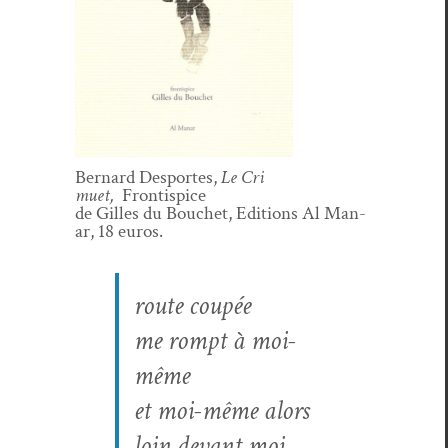
Bernard Desportes,
Le Cri
muet,
Frontispice
de Gilles du Bouchet, Edi­tions Al Man­
ar, 18 euros.
route coupée
me rompt à moi-
même
et moi-même alors
loin devant moi