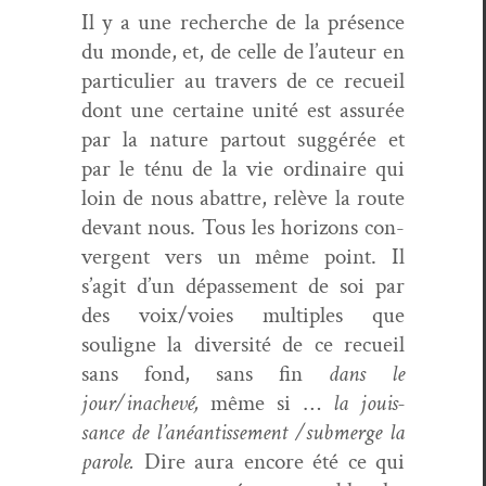
Il y a une recherche de la présence
du monde, et, de celle de l’auteur en
par­ti­c­uli­er au tra­vers de ce recueil
dont une cer­taine unité est assurée
par la nature partout sug­gérée et
par le ténu de la vie ordi­naire qui
loin de nous abat­tre, relève la route
devant nous. Tous les hori­zons con­
ver­gent vers un même point. Il
s’agit d’un dépasse­ment de soi par
des voix/voies mul­ti­ples que
souligne la diver­sité de ce recueil
sans fond, sans fin
dans le
jour/inachevé,
même si …
la jouis­
sance de l’anéantissement /submerge la
parole.
Dire aura encore été ce qui