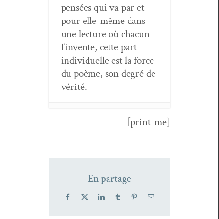
pen­sées qui va par et
pour elle-même dans
une lec­ture où cha­cun
l’invente, cette part
indi­vidu­elle est la force
du poème, son degré de
vérité.
[print-me]
Mar­i­lyne
Bertonci­ni,
L’anneau de
Chill­i­da
- 9
En partage
décem­bre 2024
Stéphane San­
Facebook
X
LinkedIn
Tumblr
Pinterest
Email
gral,
Là où la