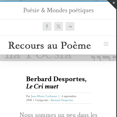
Passer
Poésie & Mondes poétiques
au
contenu
Facebook
X
SoundCloud
Berbard Desportes,
Le Cri muet
Par
Jean-Marie Corbusier
|
4 septembre
2018
|
Catégories :
Bernard Desportes
Nous sommes un peu dans les