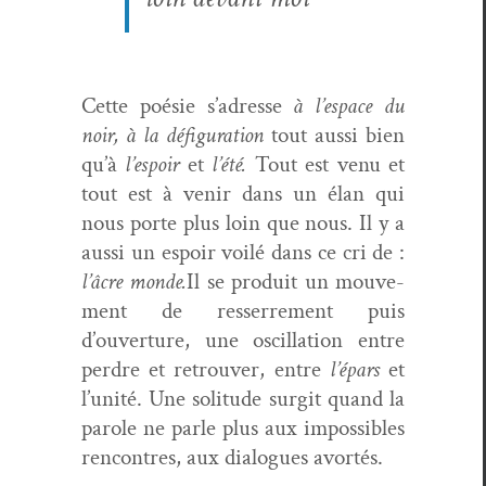
Cette poésie s’adresse
à l’espace du
noir, à la défig­u­ra­tion
tout aus­si bien
qu’à
l’espoir
et
l’été.
Tout est venu et
tout est à venir dans un élan qui
nous porte plus loin que nous. Il y a
aus­si un espoir voilé dans ce cri de :
l’âcre monde.
Il se pro­duit un mou­ve­
ment de resser­re­ment puis
d’ouverture, une oscil­la­tion entre
per­dre et retrou­ver, entre
l’épars
et
l’unité. Une soli­tude sur­git quand la
parole ne par­le plus aux impos­si­bles
ren­con­tres, aux dia­logues avortés.