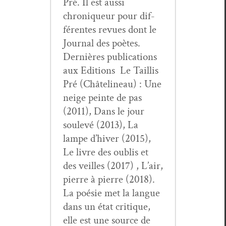
Pré. Il est aus­si
chroniqueur pour dif­
férentes revues dont le
Jour­nal des poètes.
Dernières pub­li­ca­tions
aux Edi­tions Le Tail­lis
Pré (Châte­lin­eau) : Une
neige peinte de pas
(2011), Dans le jour
soulevé (2013), La
lampe d’hiver (2015),
Le livre des oub­lis et
des veilles (2017) , L’air,
pierre à pierre (2018).
La poésie met la langue
dans un état cri­tique,
elle est une source de