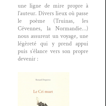
une ligne de mire pro­pre à
l’auteur.
Divers lieux où passe
le poème (Tru­inas, les
Cévennes, la Nor­mandie…)
nous assurent un voy­age, une
légèreté qui y prend appui
puis s’élance vers son pro­pre
devenir :