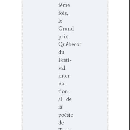
ième
fois,
le
Grand
prix
Québecor
du
Fes­ti­
val
inter­
na­
tion­
al de
la
poésie
de