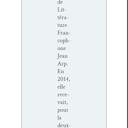
de
Lit­
téra­
ture
Fran­
coph­
o­ne
Jean
Arp.
En
2014,
elle
rece­
vait,
pour
la
deux­