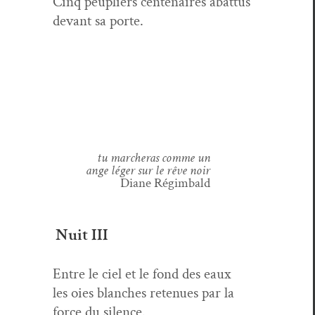
Cinq peu­pli­ers cen­te­naires abat­tus
devant sa porte.
tu marcheras comme un
ange léger sur le rêve noir
Diane Régim­bald
Nuit III
Entre le ciel et le fond des eaux
les oies blanch­es retenues par la
force du silence.