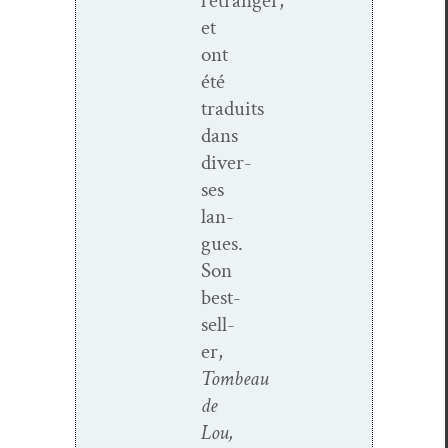
l’étranger,
et
ont
été
traduits
dans
diver­
ses
lan­
gues.
Son
best-
sel­l­­
er,
Tombeau
de
Lou,