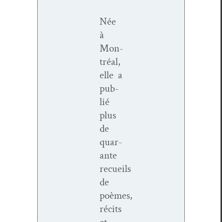
Née
à
Mon­
tréal,
elle a
pub­
lié
plus
de
quar­
ante
recueils
de
poèmes,
réc­its