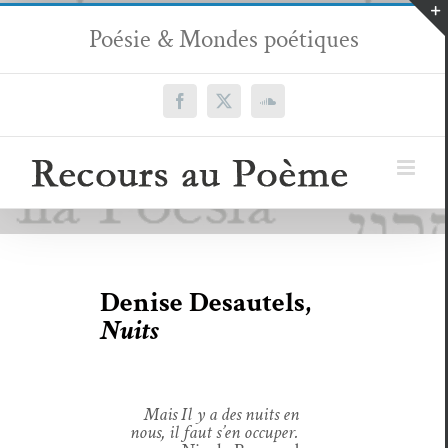
Passer
Poésie & Mondes poétiques
au
contenu
Facebook
X
SoundCloud
Denise Desautels,
Nuits
Mais Il y a des nuits en
nous, il faut s’en occuper.