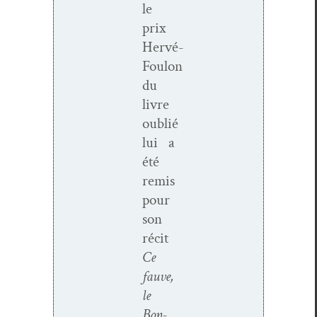
le
prix
Hervé-
Foulon
du
livre
oublié
lui a
été
remis
pour
son
réc­it
Ce
fauve,
le
Bon­