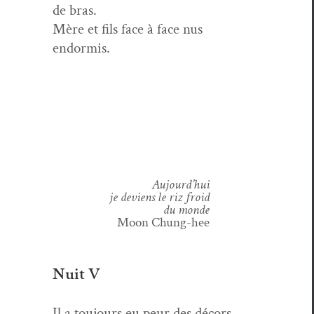
de bras.
Mère et fils face à face nus
endormis.
Aujourd’hui
je deviens le riz froid
du monde
Moon Chung-hee
Nuit V
Il a tou­jours eu peur des décors