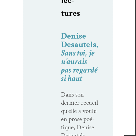
lec­
tures
Denise
Desautels,
Sans toi, je
n’aurais
pas regardé
si haut
Dans son
dernier recueil
qu’elle a voulu
en prose poé­
tique, Denise
Desau­tels