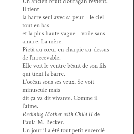
Un ancien bruit d’ouragan revient.
Il tient
la barre seul avec sa peur – le ciel
tout en bas
et la plus haute vague – voile sans
amure. La mère.
Pietà au cœur en charpie au-dessus
de l’irrecevable.
Elle voit le ven­tre béant de son fils
qui tient la barre.
L’océan sous ses yeux. Se voit
minus­cule mais
dit ça va dit vivante. Comme il
l’aime.
Reclin­ing Moth­er with Child II
de
Paula M. Becker.
Un jour il a été tout petit encer­clé