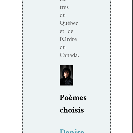
tres
du
Québec
et de
l’Ordre
du
Canada.
Poèmes
choi­sis
Denise