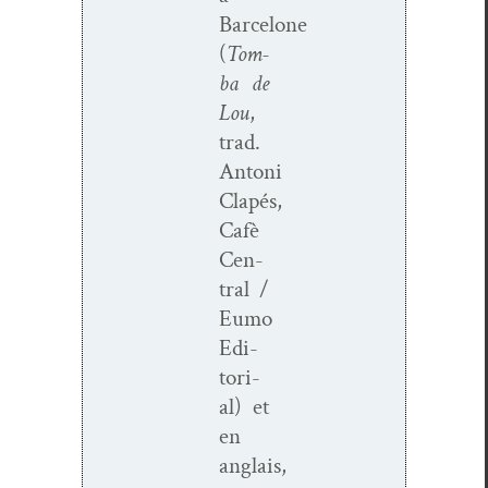
Barcelone
(
Tom­
ba de
Lou
,
trad.
Antoni
Clapés,
Cafè
Cen­
tral /
Eumo
Edi­
to­r­i­
al) et
en
anglais,