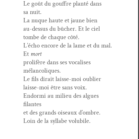
Le goût du gouf­fre plan­té dans
sa nuit.
La nuque haute et jaune bien
au-dessus du bûch­er. Et le ciel
tombe de chaque côté.
L’écho encore de la lame et du mal.
Et
mort
pro­lifère dans ses vocalis­es
mélancoliques.
Le fils dirait laisse-moi oubli­er
laisse-moi être sans voix.
Endor­mi au milieu des algues
filantes
et des grands oiseaux d’ombre.
Loin de la syl­labe volubile.