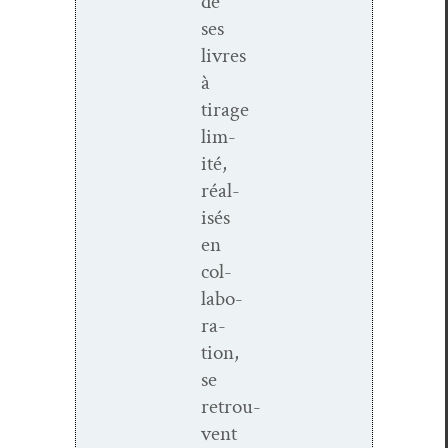
de
ses
livres
à
tirage
lim­
ité,
réal­
isés
en
col­
lab­o­
ra­
tion,
se
retrou­
vent