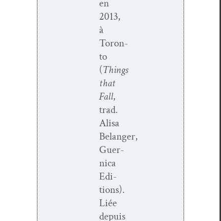
en
2013,
à
Toron­
to
(
Things
that
Fall
,
trad.
Alisa
Belanger,
Guer­
ni­ca
Edi­
tions).
Liée
depuis