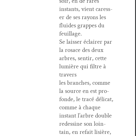
soir, en de rares
instants, vient caress­
er de ses rayons les
flu­ides grappes du
feuillage.
Se laiss­er éclair­er par
la rosace des deux
arbres, sen­tir, cette
lumière qui fil­tre à
travers
les branch­es, comme
la source en est pro­
fonde, le tracé déli­cat,
comme à chaque
instant l’ar­bre dou­ble
redes­sine son loin­
tain, en refait lisière,