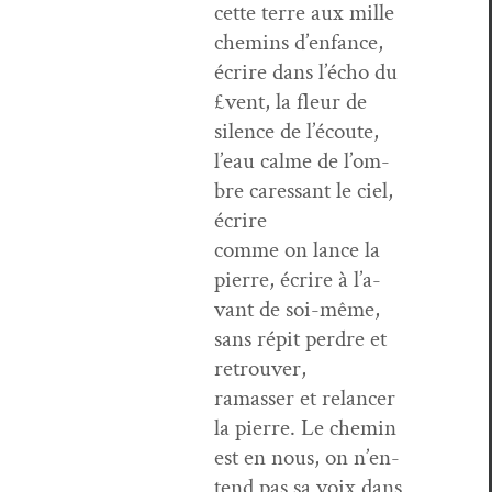
cette terre aux mille
chemins d’en­fance,
écrire dans l’é­cho du
£vent, la fleur de
silence de l’é­coute,
l’eau calme de l’om­
bre cares­sant le ciel,
écrire
comme on lance la
pierre, écrire à l’a­
vant de soi-même,
sans répit per­dre et
retrouver,
ramass­er et relancer
la pierre. Le chemin
est en nous, on n’en­
tend pas sa voix dans