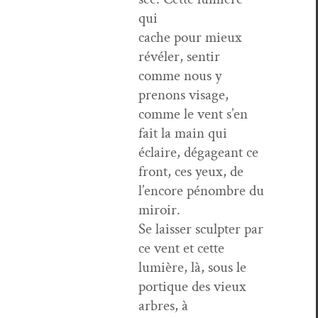
qui
cache pour mieux
révéler, sen­tir
comme nous y
prenons vis­age,
comme le vent s’en
fait la main qui
éclaire, dégageant ce
front, ces yeux, de
l’en­core pénom­bre du
miroir.
Se laiss­er sculpter par
ce vent et cette
lumière, là, sous le
por­tique des vieux
arbres, à