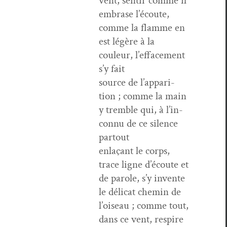
vent, sen­tir comme il
embrase l’é­coute,
comme la flamme en
est légère à la
couleur, l’ef­face­ment
s’y fait
source de l’ap­pari­
tion ; comme la main
y trem­ble qui, à l’in­
con­nu de ce silence
partout
enlaçant le corps,
trace ligne d’é­coute et
de parole, s’y invente
le déli­cat chemin de
l’oiseau ; comme tout,
dans ce vent, respire