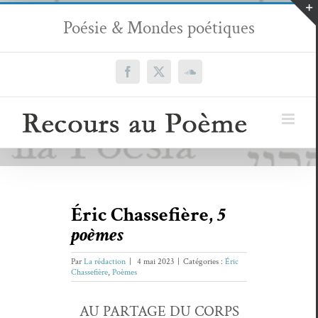
Passer
Poésie & Mondes poétiques
au
contenu
Facebook
X
SoundCloud
Éric Chassefière,
5
poèmes
Par
La rédaction
|
4 mai 2023
|
Catégories :
Éric
Chassefière
,
Poèmes
AU PARTAGE DU CORPS