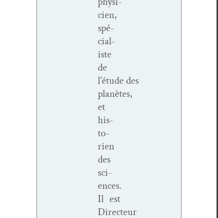
physi­
cien,
spé­
cial­
iste
de
l’étude des
planètes,
et
his­
to­
rien
des
sci­
ences.
Il est
Directeur