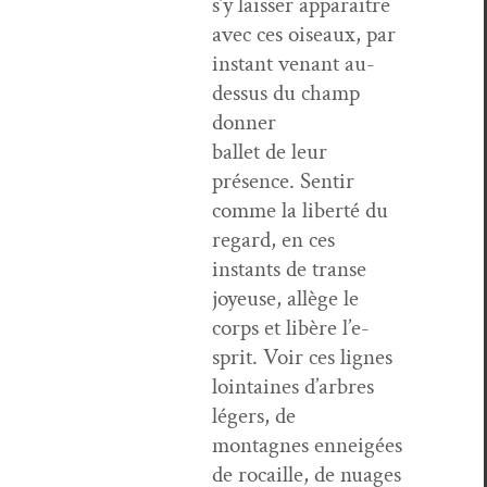
s’y laiss­er appa­raitre
avec ces oiseaux, par
instant venant au-
dessus du champ
donner
bal­let de leur
présence. Sen­tir
comme la lib­erté du
regard, en ces
instants de transe
joyeuse, allège le
corps et libère l’e­
sprit. Voir ces lignes
loin­taines d’ar­bres
légers, de
mon­tagnes enneigées
de rocaille, de nuages