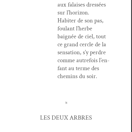
aux falais­es dressées
sur l’horizon.
Habiter de son pas,
foulant l’herbe
baignée de ciel, tout
ce grand cer­cle de la
sen­sa­tion, s’y per­dre
comme autre­fois l’en­
fant au terme des
chemins du soir.
*
LES DEUX ARBRES