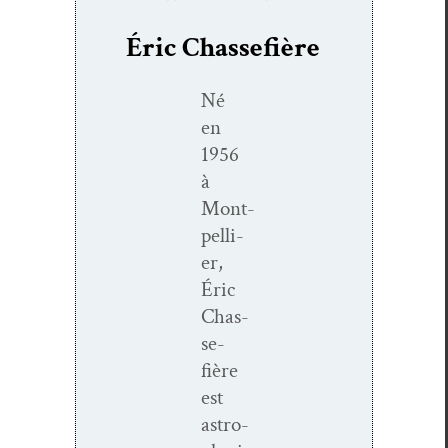
Éric Chassefière
Né
en
1956
à
Mont­
pel­li­
er,
Éric
Chas­
se­
fière
est
astro­