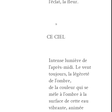
l’é­clat, la fleur.
*
CE CIEL
Intense lumière de
l’après-midi. Le vent
tou­jours, la légèreté
de l’ombre,
de la couleur qui se
mêle à l’om­bre à la
sur­face de cette eau
vibrante, ani­mée