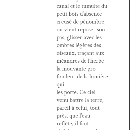
canal et le tumulte du
petit bois d’absence
creusé de pénom­bre,
on vient repos­er son
pas, gliss­er avec les
ombres légères des
oiseaux, traçant aux
méan­dres de l’herbe
la mou­vante pro­
fondeur de la lumière
qui
les porte. Ce ciel
venu bat­tre la terre,
pareil à celui, tout
près, que l’eau
reflète, il faut