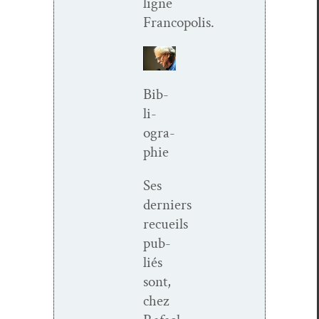
ligne
Francopolis.
Bib­
li­
ogra­
phie
Ses
derniers
recueils
pub­
liés
sont,
chez