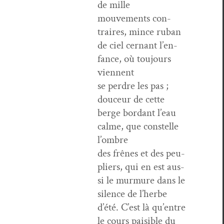
de mille
mou­ve­ments con­
traires, mince ruban
de ciel cer­nant l’en­
fance, où tou­jours
viennent
se per­dre les pas ;
douceur de cette
berge bor­dant l’eau
calme, que con­stelle
l’ombre
des frênes et des peu­
pli­ers, qui en est aus­
si le mur­mure dans le
silence de l’herbe
d’été. C’est là qu’en­tre
le cours pais­i­ble du