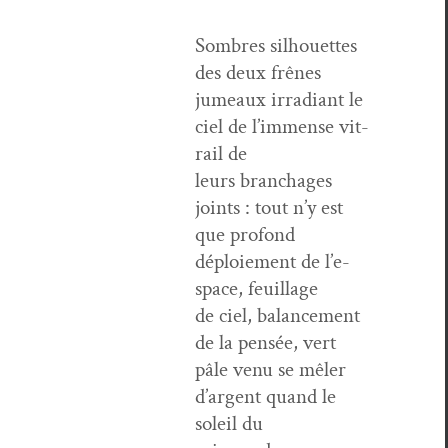
Som­bres sil­hou­ettes
des deux frênes
jumeaux irra­di­ant le
ciel de l’im­mense vit­
rail de
leurs bran­chages
joints : tout n’y est
que pro­fond
déploiement de l’e­
space, feuillage
de ciel, bal­ance­ment
de la pen­sée, vert
pâle venu se mêler
d’ar­gent quand le
soleil du