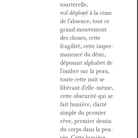
tourterelle,
vol déployé à la cime
de l’ab­sence, tout ce
grand mou­ve­ment
des choses, cette
fragilité, cette imper­
ma­nence du désir,
déposant alpha­bet de
l’om­bre sur la peau,
toute cette nuit se
libérant d’elle-même,
cette obscu­rité qui se
fait lumière, clarté
sim­ple du pre­mier
rêve, pre­mier dessin
du corps dans la pen­
sée. Cette lumière