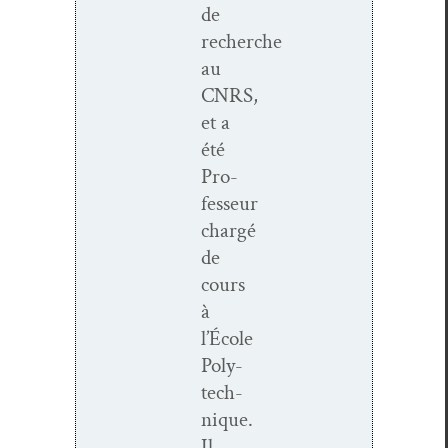
de
recherche
au
CNRS,
et a
été
Pro­
fesseur
chargé
de
cours
à
l’École
Poly­
tech­
nique.
Il