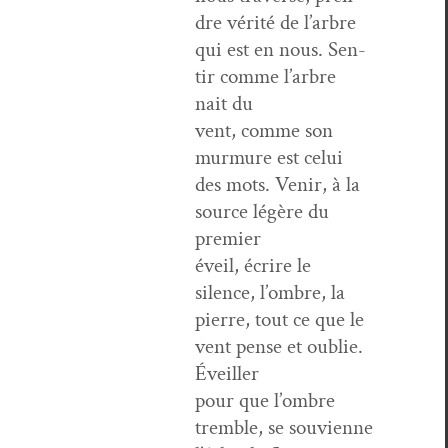
dre vérité de l’ar­bre
qui est en nous. Sen­
tir comme l’ar­bre
nait du
vent, comme son
mur­mure est celui
des mots. Venir, à la
source légère du
premier
éveil, écrire le
silence, l’om­bre, la
pierre, tout ce que le
vent pense et oublie.
Éveiller
pour que l’om­bre
trem­ble, se sou­vi­enne