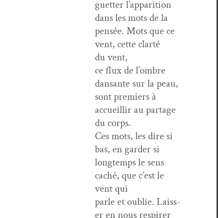
guet­ter l’ap­pari­tion
dans les mots de la
pen­sée. Mots que ce
vent, cette clarté
du vent,
ce flux de l’om­bre
dansante sur la peau,
sont pre­miers à
accueil­lir au partage
du corps.
Ces mots, les dire si
bas, en garder si
longtemps le sens
caché, que c’est le
vent qui
par­le et oublie. Laiss­
er en nous respir­er