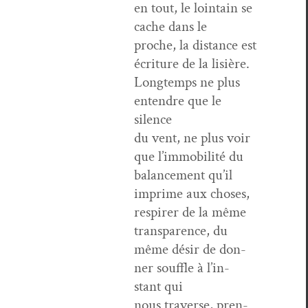
en tout, le loin­tain se
cache dans le
proche, la dis­tance est
écri­t­ure de la lisière.
Longtemps ne plus
enten­dre que le
silence
du vent, ne plus voir
que l’im­mo­bil­ité du
bal­ance­ment qu’il
imprime aux choses,
respir­er de la même
trans­parence, du
même désir de don­
ner souf­fle à l’in­
stant qui
nous tra­verse, pren­