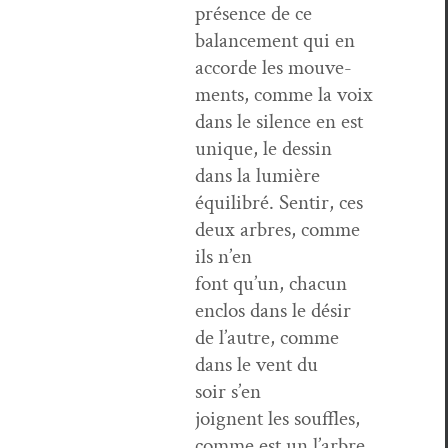
présence de ce
bal­ance­ment qui en
accorde les mou­ve­
ments, comme la voix
dans le silence en est
unique, le dessin
dans la lumière
équili­bré. Sen­tir, ces
deux arbres, comme
ils n’en
font qu’un, cha­cun
enc­los dans le désir
de l’autre, comme
dans le vent du
soir s’en
joignent les souf­fles,
comme est un l’ar­bre