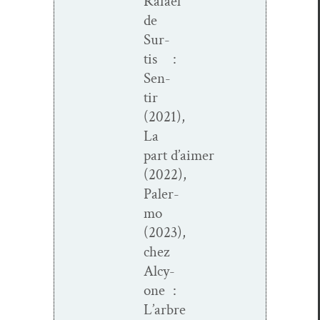
Rafael
de
Sur­
tis :
Sen­
tir
(2021),
La
part d’aimer
(2022),
Paler­
mo
(2023),
chez
Alcy­
one :
L’arbre