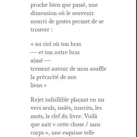
proche bien que passé, une
dimen­sion où le sou­venir
nour­ri de gestes per­met de se
trouver :
« au ciel où ton bras
― et ton autre bras
aimé ―
tressent autour de mon souffle
la pré­car­ité de nos
liens »
Rejet infail­li­ble plaçant en un
vers seuls, isolés, inscrits, les
mots, la clef du livre. Voilà
que naît « cette chose / sans
corps », une esquisse telle