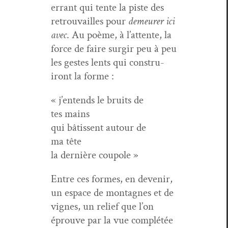
errant qui tente la piste des
retrou­vailles pour
demeur­er ici
avec
. Au poème, à l’attente, la
force de faire sur­gir peu à peu
les gestes lents qui con­stru­
iront la forme :
« j’entends le bruits de
tes mains
qui bâtis­sent autour de
ma tête
la dernière coupole »
Entre ces formes, en devenir,
un espace de mon­tagnes et de
vignes, un relief que l’on
éprou­ve par la vue com­plétée