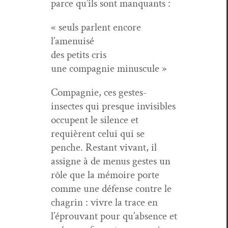
parce qu’ils sont manquants :
« seuls par­lent encore
l’amenuisé
des petits cris
une com­pag­nie minuscule »
Com­pag­nie, ces gestes-
insectes qui presque invis­i­bles
occu­pent le silence et
requièrent celui qui se
penche. Restant vivant, il
assigne à de menus gestes un
rôle que la mémoire porte
comme une défense con­tre le
cha­grin : vivre la trace en
l’éprouvant pour qu’absence et