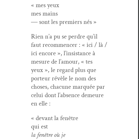
« mes yeux
mes mains
― sont les pre­miers nés »
Rien n’a pu se per­dre qu’il
faut recom­mencer : « ici / là /
ici encore », l’insistance à
mesure de l’amour, « tes
yeux », le regard plus que
por­teur révèle le nom des
choses, cha­cune mar­quée par
celui dont l’absence demeure
en elle :
« devant la fenêtre
qui est
la fenêtre où je