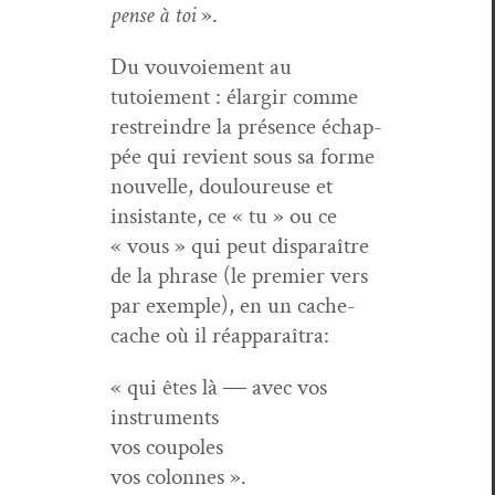
pense à toi
».
Du vou­voiement au
tutoiement : élargir comme
restrein­dre la présence échap­
pée qui revient sous sa forme
nou­velle, douloureuse et
insis­tante, ce « tu » ou ce
« vous » qui peut dis­paraître
de la phrase (le pre­mier vers
par exem­ple), en un cache-
cache où il réapparaîtra:
« qui êtes là ― avec vos
instruments
vos coupoles
vos colonnes ».