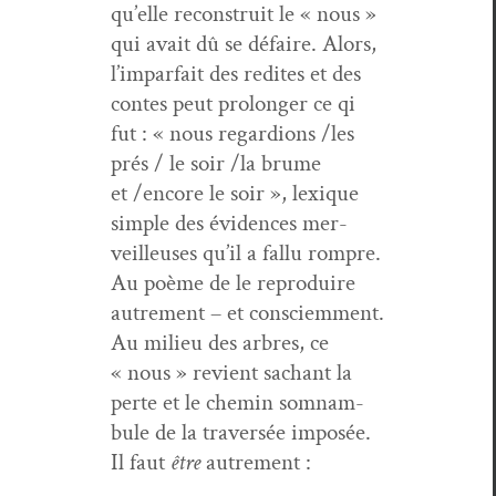
qu’elle recon­stru­it le « nous »
qui avait dû se défaire. Alors,
l’imparfait des red­ites et des
con­tes peut pro­longer ce qi
fut : « nous regar­dions /les
prés / le soir /la brume
et /encore le soir », lex­ique
sim­ple des évi­dences mer­
veilleuses qu’il a fal­lu rompre.
Au poème de le repro­duire
autrement – et con­sciem­ment.
Au milieu des arbres, ce
« nous » revient sachant la
perte et le chemin som­nam­
bule de la tra­ver­sée imposée.
Il faut
être
autrement :