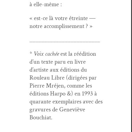
à elle-même :
« est-ce là votre étreinte ―
notre accomplissement ? »
________________________
*
Voix cachée
est la réédi­tion
d’un texte paru en livre
d’artiste aux édi­tions du
Rouleau Libre (dirigées par
Pierre Mré­jen, comme les
édi­tions Har­po &) en 1993 à
quar­ante exem­plaires avec des
gravures de Geneviève
Bouchiat.