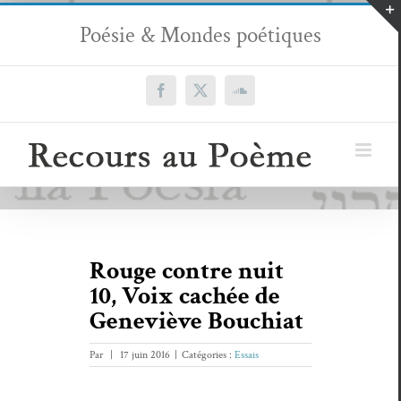
Passer
Poésie & Mondes poétiques
au
contenu
Facebook
X
SoundCloud
Rouge contre nuit
10, Voix cachée de
Geneviève Bouchiat
Par
|
17 juin 2016
|
Catégories :
Essais