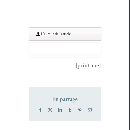
L’au­teur de l’article
[print-me]
En partage
Facebook
X
LinkedIn
Tumblr
Pinterest
Email