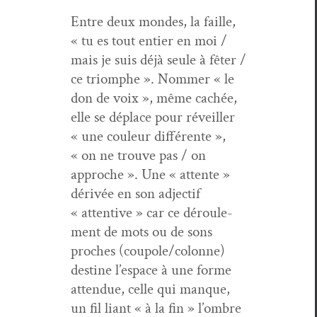
Entre deux mon­des, la faille,
« tu es tout entier en moi /
mais je suis déjà seule à fêter /
ce tri­om­phe ». Nom­mer « le
don de voix », même cachée,
elle se déplace pour réveiller
« une couleur dif­férente »,
« on ne trou­ve pas / on
approche ». Une « attente »
dérivée en son adjec­tif
« atten­tive » car ce déroule­
ment de mots ou de sons
proches (coupole/colonne)
des­tine l’espace à une forme
atten­due, celle qui manque,
un fil liant « à la fin » l’ombre