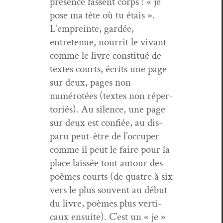
présence fassent corps : « je
pose ma tête où tu étais ».
L’empreinte, gardée,
entretenue, nour­rit le vivant
comme le livre con­sti­tué de
textes courts, écrits une page
sur deux, pages non
numérotées (textes non réper­
toriés). Au silence, une page
sur deux est con­fiée, au dis­
paru peut-être de l’occuper
comme il peut le faire pour la
place lais­sée tout autour des
poèmes courts (de qua­tre à six
vers le plus sou­vent au début
du livre, poèmes plus ver­ti­
caux ensuite). C’est un « je »