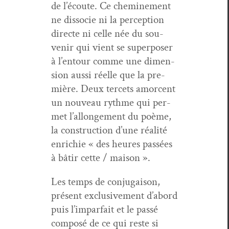
de l’écoute. Ce chem­ine­ment
ne dis­so­cie ni la per­cep­tion
directe ni celle née du sou­
venir qui vient se super­pos­er
à l’entour comme une dimen­
sion aus­si réelle que la pre­
mière. Deux ter­cets amor­cent
un nou­veau rythme qui per­
met l’allongement du poème,
la con­struc­tion d’une réal­ité
enrichie « des heures passées
à bâtir cette / maison ».
Les temps de con­ju­gai­son,
présent exclu­sive­ment d’abord
puis l’imparfait et le passé
com­posé de ce qui reste si