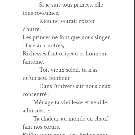
Si je suis tous princes, elle
tous royaumes,
Rien ne saurait exis­ter
d’autre.
Les princes ne font que nous singer
: face aux nôtres,
Richess­es font ori­peau et hon­neur
fantôme.
Toi, vieux soleil, tu n’as
qu’un seul bonheur
Dans l’u­nivers sur nous deux
concentré :
Ménage ta vieil­lesse et veuille
administrer
Ta chaleur au monde en chauf­
fant nos cœurs.
Briller pour nous, c’est briller pour