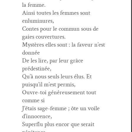
la femme.
Ain­si toutes les femmes sont
enluminures,
Con­tes pour le com­mun sous de
gaies couvertures.
Mys­tères elles sont : la faveur n’est
donnée
De les lire, par leur grâce
prédestinée,
Qu’à nous seuls leurs élus. Et
puisqu’il m’est permis,
Ouvre-toi généreuse­ment tout
comme si
J’étais sage-femme ; ôte un voile
d’innocence,
Super­flu plus encor que serait