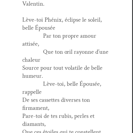
Valentin.
Lève-toi Phénix, éclipse le soleil,
belle Épousée
Par ton pro­pre amour
attisée,
Que ton œil ray­onne d’une
chaleur
Source pour tout volatile de belle
humeur.
Lève-toi, belle Épousée,
rappelle
De ses cas­settes divers­es ton
firmament,
Pare-toi de tes rubis, per­les et
diamants,
Que ces étoiles qui te constellent