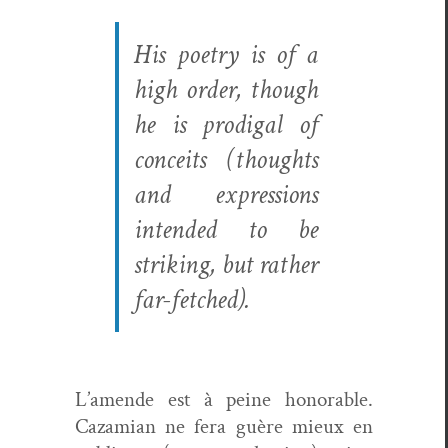
His poet­ry is of a
high order, though
he is prodi­gal of
con­ceits
(thoughts
and expres­sions
intend­ed to be
strik­ing, but rather
far-fetched).
L’amende est à peine hon­or­able.
Caza­mi­an ne fera guère mieux en