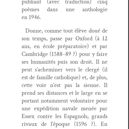
pub­liant (avec tra­duc­tion) cinq
poèmes dans une antholo­gie
en 1946.
Donne, comme tout élève doué de
son temps, passe par Oxford (à 12
ans, en école pré­para­toire) et par
Cam­bridge (1588–89 ?) pour y faire
ses human­ités puis son droit. Il ne
peut s’acheminer vers le clergé (il
est de famille catholique) et, de plus,
cette voie n’est pas la sienne. Il
prend ses dis­tances et le large en se
por­tant notam­ment volon­taire pour
une expédi­tion navale menée par
Essex con­tre les Espag­nols, grands
rivaux de l’époque (1596 ?). En