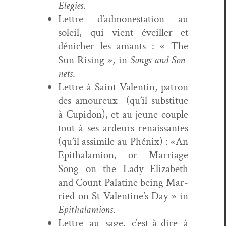
Ele­gies
.
Let­tre d’admonestation au
soleil, qui vient éveiller et
dénich­er les amants : « The
Sun Ris­ing », in
Songs and Son­
nets
.
Let­tre à Saint Valentin, patron
des amoureux (qu’il sub­stitue
à Cupi­don), et au jeune cou­ple
tout à ses ardeurs renais­santes
(qu’il assim­i­le au Phénix) : «An
Epi­thal­a­mion, or Mar­riage
Song on the Lady Eliz­a­beth
and Count Pala­tine being Mar­
ried on St Valentine’s Day » in
Epi­thal­a­mions
.
Let­tre au sage, c’est-à-dire à