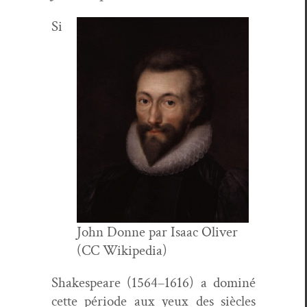
Si
John Donne par Isaac Oliv­er
(CC Wikipedia)
Shake­speare (1564–1616) a dom­iné
cette péri­ode aux yeux des siè­cles