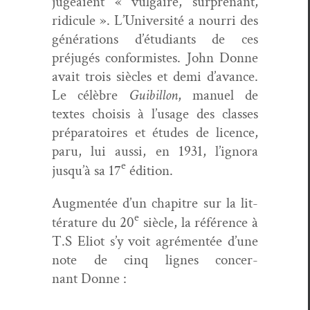
jugeaient « vul­gaire, sur­prenant,
ridicule ». L’Université a nour­ri des
généra­tions d’étudiants de ces
préjugés con­formistes. John Donne
avait trois siè­cles et demi d’avance.
Le célèbre
Guibil­lon
, manuel de
textes choi­sis à l’usage des class­es
pré­para­toires et études de licence,
paru, lui aus­si, en 1931, l’ignora
e
jusqu’à sa 17
édition.
Aug­men­tée d’un chapitre sur la lit­
e
téra­ture du 20
siè­cle, la référence à
T.S Eliot s’y voit agré­men­tée d’une
note de cinq lignes con­cer­
nant Donne :