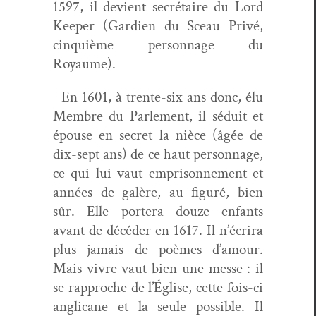
1597, il devient secré­taire du Lord
Keep­er (Gar­di­en du Sceau Privé,
cinquième per­son­nage du
Royaume).
En 1601, à trente-six ans donc, élu
Mem­bre du Par­lement, il séduit et
épouse en secret la nièce (âgée de
dix-sept ans) de ce haut per­son­nage,
ce qui lui vaut empris­on­nement et
années de galère, au fig­uré, bien
sûr. Elle portera douze enfants
avant de décéder en 1617. Il n’écrira
plus jamais de poèmes d’amour.
Mais vivre vaut bien une messe : il
se rap­proche de l’Église, cette fois-ci
angli­cane et la seule pos­si­ble. Il