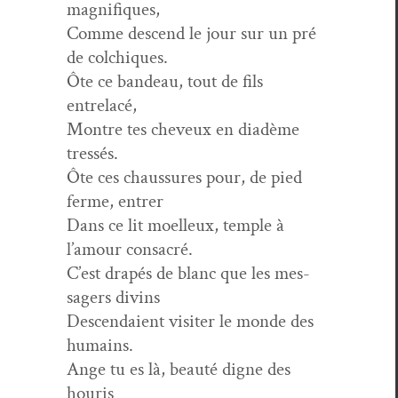
magnifiques,
Comme descend le jour sur un pré
de colchiques.
Ôte ce ban­deau, tout de fils
entrelacé,
Mon­tre tes cheveux en diadème
tressés.
Ôte ces chaus­sures pour, de pied
ferme, entrer
Dans ce lit moelleux, tem­ple à
l’amour consacré.
C’est drapés de blanc que les mes­
sagers divins
Descendaient vis­iter le monde des
humains.
Ange tu es là, beauté digne des
houris