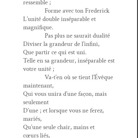
ressemble ;
Forme avec ton Frederick
L’unité dou­ble insé­para­ble et
magnifique.
Pas plus ne saurait dualité
Divis­er la grandeur de l’infini,
Que par­tir ce qui est uni.
Telle en sa grandeur, insé­para­ble est
votre unité ;
Va‑t’en où se tient l’Évêque
maintenant,
Qui vous uni­ra d’une façon, mais
seulement
D’une ; et lorsque vous ne fer­ez,
mariés,
Qu’une seule chair, mains et
cœurs liés,