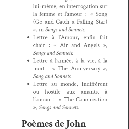
lui-même, en inter­ro­ga­tion sur
la femme et l’amour : « Song
(Go and Catch a Falling Star)
», in
Songs and Sonnets.
Let­tre à l’Amour, enfin fait
chair : « Air and Angels »,
Songs and Sonnets.
Let­tre à l’aimée, à la vie, à la
mort : « The Anniver­sary »,
Song and Sonnets.
Let­tre au monde, indif­férent
ou hos­tile aux amants, à
l’amour : « The Can­on­iza­tion
»,
Songs and Sonnets.
Poèmes de John