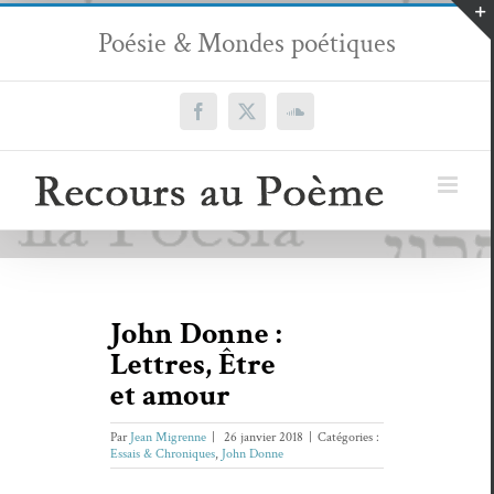
Passer
Poésie & Mondes poétiques
au
contenu
Facebook
X
SoundCloud
John Donne :
Lettres, Être
et amour
Par
Jean Migrenne
|
26 janvier 2018
|
Catégories :
Essais & Chroniques
,
John Donne