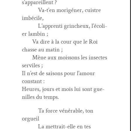
s’appareillent ?
Va‑t’en morigén­er, cuistre
imbécile,
L’ap­pren­ti grincheux, l’é­col­i­
er lambin ;
Va dire à la cour que le Roi
chas­se au matin ;
Mène aux moissons les insectes
serviles ;
Il n’est de saisons pour l’amour
constant :
Heures, jours et mois lui sont gue­
nilles du temps.
Ta force vénérable, ton
orgueil
La met­trait-elle en tes