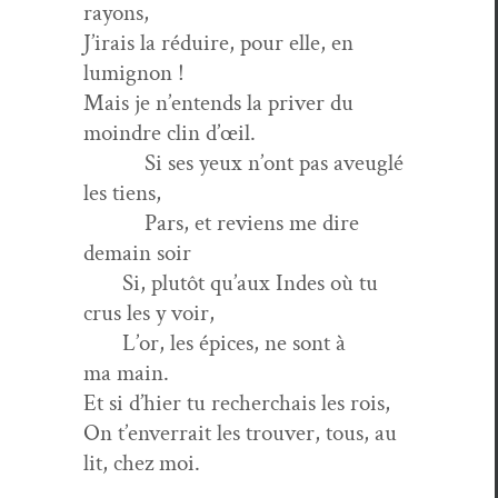
rayons,
J’i­rais la réduire, pour elle, en
lumignon !
Mais je n’en­tends la priv­er du
moin­dre clin d’œil.
Si ses yeux n’ont pas aveuglé
les tiens,
Pars, et reviens me dire
demain soir
Si, plutôt qu’aux Indes où tu
crus les y voir,
L’or, les épices, ne sont à
ma main.
Et si d’hi­er tu recher­chais les rois,
On t’en­ver­rait les trou­ver, tous, au
lit, chez moi.