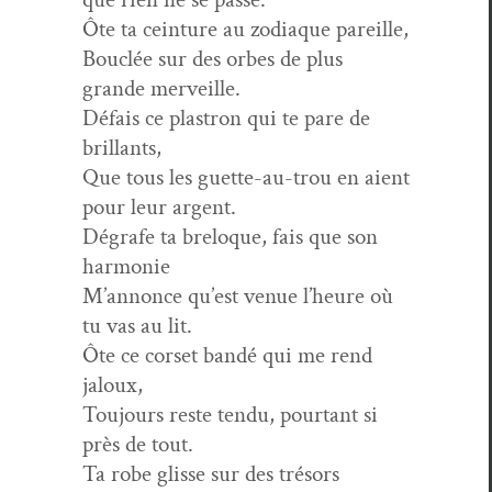
Ôte ta cein­ture au zodi­aque pareille,
Bouclée sur des orbes de plus
grande merveille.
Défais ce plas­tron qui te pare de
brillants,
Que tous les guette-au-trou en aient
pour leur argent.
Dégrafe ta breloque, fais que son
harmonie
M’annonce qu’est venue l’heure où
tu vas au lit.
Ôte ce corset bandé qui me rend
jaloux,
Tou­jours reste ten­du, pour­tant si
près de tout.
Ta robe glisse sur des tré­sors