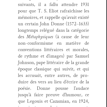
suiv­ants, il a fal­lu atten­dre 1931
pour que T. S. Eliot rafraîchisse les
mémoires, et rap­pelle qu’avait existé
un cer­tain John Donne (1572–1633)
longtemps relégué dans la caté­gorie
des
Méta­physiques
(à cause de leur
non-con­formisme en matière de
con­ven­tions lit­téraires et morales,
de rythme et d’images) par Samuel
John­son, pape lit­téraire de la grande
époque clas­sique qui suiv­it, et qui
les accu­sait, entre autres, de pro­
duire des vers au lieu d’écrire de la
poésie. Donne pousse l’audace
jusqu’à faire preuve d’humour, ce
que Legouis et Caza­mi­an, en 1924,