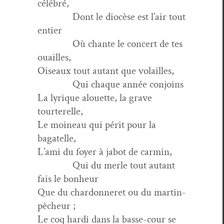
célébré,
Dont le diocèse est l’air tout
entier
Où chante le con­cert de tes
ouailles,
Oiseaux tout autant que volailles,
Qui chaque année conjoins
La lyrique alou­ette, la grave
tourterelle,
Le moineau qui périt pour la
bagatelle,
L’ami du foy­er à jabot de carmin,
Qui du mer­le tout autant
fais le bonheur
Que du chardon­neret ou du martin-
pêcheur ;
Le coq har­di dans la basse-cour se