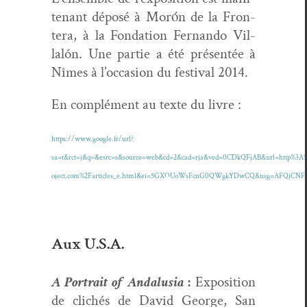
tenant déposé à Morόn de la Fron­
tera, à la Fon­da­tion Fer­nan­do Vil­
lalón. Une par­tie a été présen­tée à
Nîmes à l’occasion du fes­ti­val 2014.
En com­plé­ment au texte du livre :
https://www.google.fr/url?
sa=t&rct=j&q=&esrc=s&source=web&cd=2&cad=rja&ved=0CDkQFjAB&url=http%3A
oject.com%2Farticles_e.html&ei=5GXOUoWsFcnG0QWgkYDwCQ&usg=AFQjCNFb
Aux U.S.A.
A Por­trait of Andalu­sia
:
Expo­si­tion
de clichés de David George, San