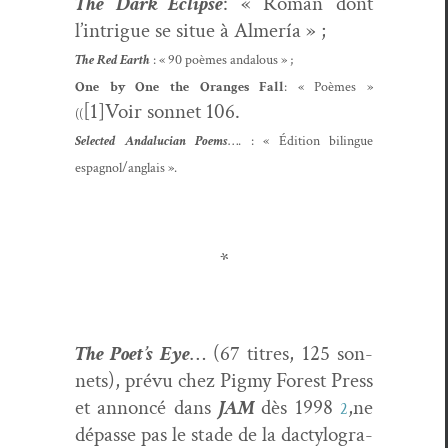
The Dark Eclipse
: « Roman dont
l’intrigue se situe à Almería » ;
The Red Earth
: « 90 poèmes andalous » ;
One by One the Oranges Fall
: « Poèmes »
[1]Voir son­net 106.
((
Select­ed Andalu­cian Poems
…. : « Édi­tion bilingue
espagnol/anglais ».
*
The Poet’s Eye
… (67 titres, 125 son­
nets), prévu chez Pigmy For­est Press
et annon­cé dans
JAM
dès 1998
,
ne
2
dépasse pas le stade de la dacty­lo­gra­