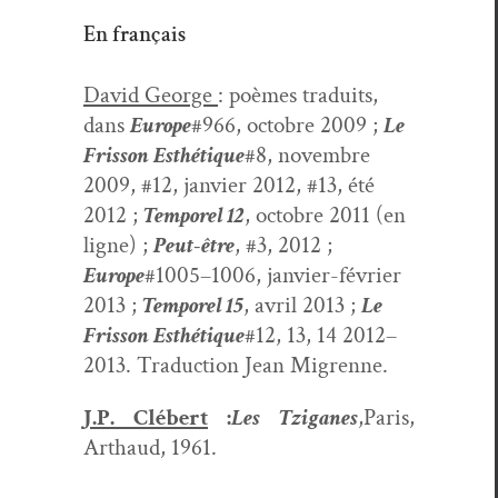
En français
David George
: poèmes traduits,
dans
Europe
#966, octo­bre 2009 ;
Le
Fris­son Esthé­tique
#8, novem­bre
2009, #12, jan­vi­er 2012, #13, été
2012 ;
Tem­porel 12
, octo­bre 2011 (en
ligne) ;
Peut-être
, #3, 2012 ;
Europe
#1005–1006, jan­vi­er-févri­er
2013 ;
Tem­porel 15
, avril 2013 ;
Le
Fris­son Esthé­tique
#12, 13, 14 2012–
2013. Tra­duc­tion Jean Migrenne.
J.P. Clébert
:
Les Tzi­ganes
,Paris,
Arthaud, 1961.