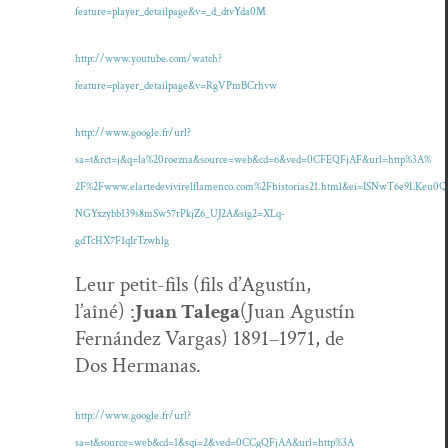
feature=player_detailpage&v=_d_dtvYda0M
http://www.youtube.com/watch?
feature=player_detailpage&v=RgVPmBCrhvw
http://www.google.fr/url?
sa=t&rct=j&q=la%20roezna&source=web&cd=6&ved=0CFEQFjAF&url=http%3A%
2F%2Fwww.elartedevivirelflamen
co.com%2Fhistorias21.html&ei=ISNwT6e9LKeu
NGYxzybb139s8mSw57rPkjZ6_UJ2A&sig2=XLq-
gdTcHX7F1qIrTzwhlg
Leur petit-fils (fils d’Agustín,
l’aîné) :
Juan Tale­ga
(Juan Agustín
Fer­nán­dez Var­gas) 1891–1971, de
Dos Hermanas.
http://www.google.fr/url?
sa=t&source=web&cd=1&sqi=2&ved=0CCgQFjAA&url=http%3A