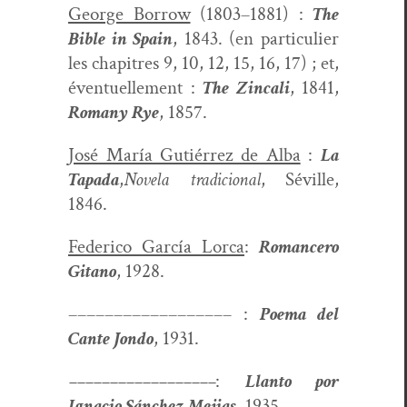
George Bor­row
(1803–1881) :
The
Bible in Spain
, 1843. (en par­ti­c­uli­er
les chapitres 9, 10, 12, 15, 16, 17) ; et,
éventuelle­ment :
The Zin­cali
, 1841,
Romany Rye
, 1857.
José María Gutiér­rez de Alba
:
La
Tapa­da
,
Nov­ela tradi­cional
, Séville,
1846.
Fed­eri­co Gar­cía Lor­ca
:
Romancero
Gitano
, 1928.
–––––––––––––––––– :
Poe­ma del
Cante Jon­do
, 1931.
––––––––––––––––––
:
Llan­to por
Igna­cio Sánchez Mejias
, 1935.