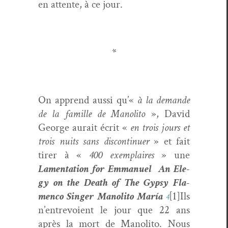
en attente, à ce jour.
*
On apprend aus­si qu’«
à la demande
de la famille de Mano­li­to
», David
George aurait écrit «
en trois jours et
trois nuits sans dis­con­tin­uer
» et fait
tir­er à «
400 exem­plaires
» une
Lamen­ta­tion for Emmanuel An Ele­
gy on the Death of The Gyp­sy Fla­
men­co Singer Mano­li­to María
[1]Ils
4
n’entrevoient le jour que 22 ans
après la mort de Mano­li­to. Nous