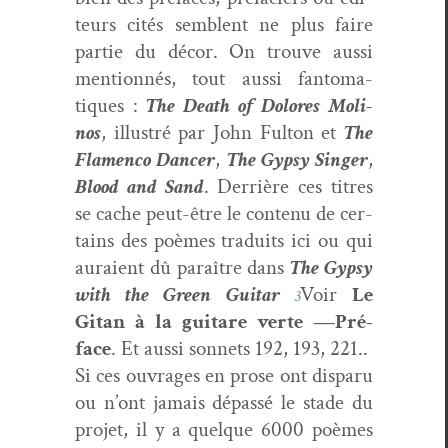
teurs cités sem­blent ne plus faire
par­tie du décor. On trou­ve aus­si
men­tion­nés, tout aus­si fan­toma­
tiques :
The Death of Dolores Moli­
nos
, illus­tré par John Ful­ton et
The
Fla­men­co Dancer
,
The Gyp­sy Singer
,
Blood and Sand
. Der­rière ces titres
se cache peut-être le con­tenu de cer­
tains des poèmes traduits ici ou qui
auraient dû paraître dans
The Gyp­sy
with the Green Gui­tar
Voir
Le
3
Gitan à la gui­tare verte —
Pré­
face
. Et aus­si son­nets 192, 193, 221.
.
Si ces ouvrages en prose ont dis­paru
ou n’ont jamais dépassé le stade du
pro­jet, il y a quelque 6000 poèmes