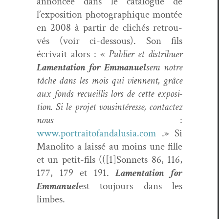
annon­cée dans le cat­a­logue de
l’exposition pho­tographique mon­tée
en 2008 à par­tir de clichés retrou­
vés (voir ci-dessous). Son fils
écrivait alors : «
Pub­li­er et dis­tribuer
Lamen­ta­tion for Emmanuel
sera notre
tâche dans les mois qui vien­nent, grâce
aux fonds recueil­lis lors de cette expo­si­
tion. Si le pro­jet vous
intéresse, con­tactez
nous
:
www.portraitofandalusia.com
.» Si
Mano­li­to a lais­sé au moins une fille
et un petit-fils (([1]Sonnets 86, 116,
177, 179 et 191.
Lamen­ta­tion for
Emmanuel
est tou­jours dans les
limbes.