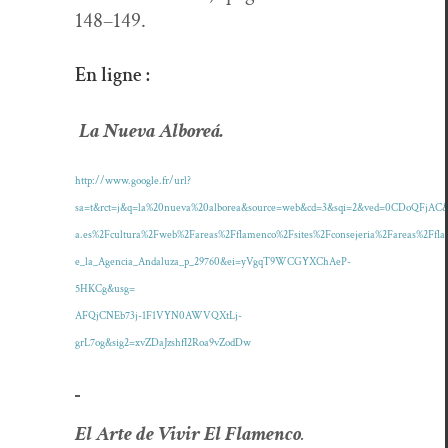
148–149.
En ligne :
La Nue­va Alboreá.
http://www.google.fr/url?
sa=t&rct=j&q=la%20nueva%20alborea&source=web&cd=3&sqi=2&ved=0CDoQFjAC&
a.es%2Fcultura%2Fweb%2Fareas%2Fflamenco%2Fsites%2Fconsejeria%2Fareas%2Ffla
e_la_Agencia_Andaluza_p_29760&ei=yVgqT9WCGYXChAeP-
5HKCg&usg=
AFQjCNEb73j-1F1VYN0AWVQXtLj-
grL7og&sig2=xvZDaJzshfI2Roa9vZodDw
El Arte de Vivir El Fla­men­co
.