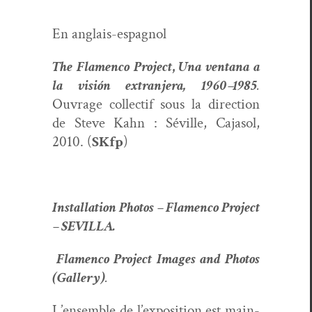
En anglais-espag­nol
The Fla­men­co Project
,
Una ven­tana a
la visión extran­jera, 1960–1985
.
Ouvrage col­lec­tif sous la direc­tion
de Steve Kahn : Séville, Caja­sol,
2010. (
SKfp
)
Instal­la­tion Pho­tos – Fla­men­co Project
– SEVILLA.
Fla­men­co Project Images and Pho­tos
(Gallery)
.
L’ensemble de l’exposition est main­