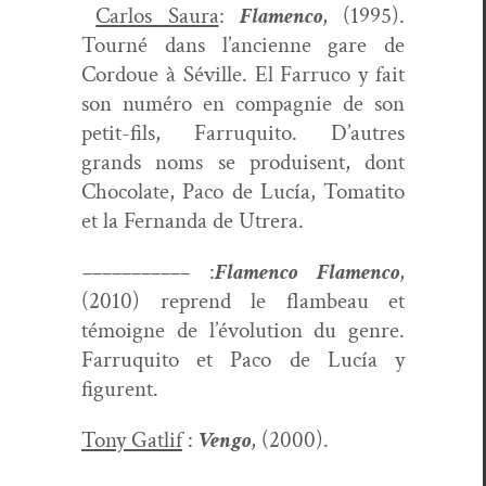
Car­los Saura
:
Fla­men­co
, (1995).
Tourné dans l’ancienne gare de
Cor­doue à Séville. El Far­ru­co y fait
son numéro en com­pag­nie de son
petit-fils, Far­ruquito. D’autres
grands noms se pro­duisent, dont
Choco­late, Paco de Lucía, Tomati­to
et la Fer­nan­da de Utrera.
–––––––––––
:
Fla­men­co Fla­men­co
,
(2010) reprend le flam­beau et
témoigne de l’évolution du genre.
Far­ruquito et Paco de Lucía y
figurent.
Tony Gatlif
:
Ven­go
, (2000).