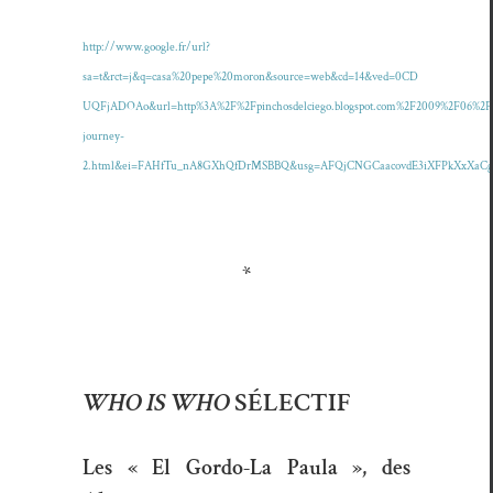
http://www.google.fr/url?
sa=t&rct=j&q=casa%20pepe%20moron&source=web&cd=14&ved=0CD
UQFjADOAo&url=http%3A%2F%2Fpinchosdelciego.blogspot.com%2F2009%2F06%2Fp
journey-
2.html&ei=FAHfTu_nA8GXhQfDrMSBBQ&usg=AFQjCNGCaacovdE3iXFPkXxXa
*
WHO IS WHO
SÉLECTIF
Les « El Gordo-La Paula », des