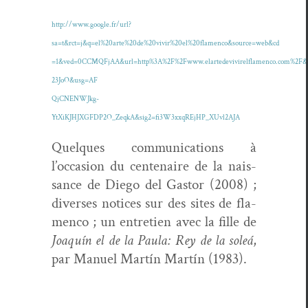
http://www.google.fr/url?
sa=t&rct=j&q=el%20arte%20de%20vivir%20el%20flamenco&source=web&cd
=1&ved=0CCMQFjAA&url=http%3A%2F%2Fwww.elartedevivirelflamenco.com%2F
23JoO&usg=AF
QjCNENWJkg-
YtXiKJHJXGFDP2O_ZeqkA&sig2=fi3W3xxqREjHP_XUvl2AJA
Quelques com­mu­ni­ca­tions à
l’occasion du cen­te­naire de la nais­
sance de Diego del Gas­tor (2008) ;
divers­es notices sur des sites de fla­
men­co ; un entre­tien avec la fille de
Joaquín el de la Paula: Rey de la soleá
,
par Manuel Martín Martín (1983).