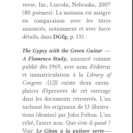
verse, Inc, Lin­coln, Nebras­ka, 2007
(80 poèmes). La mois­son est mai­gre
en com­para­i­son avec les titres
annon­cés, notam­ment et avec force
détails, dans
DGfg
, p. 135 :
The Gyp­sy with the Green Gui­tar —
A Fla­men­co Study
, annon­cé comme
pub­lié dès 1969, avec nom d’éditeur
et imma­tric­u­la­tion à la
Library of
Con­gress
[1]Il existe deux exem­
1
plaires d’épreuves de cet ouvrage
dans les doc­u­ments retrou­vés. L’un
inclu­ant les orig­in­aux de 13 illus­tra­
tions (dessins) par John Ful­ton. L’un
relié, l’autre non. Que s’est-il passé ?
Voir
Le Gitan à la gui­tare verte
—