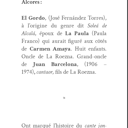
Alcores :
El Gor­do
, (José Fer­nán­dez Tor­res),
à l’origine du genre dit
Soleá de
Alcalá
, époux de
La Paula
(Paula
Fran­co) qui aurait fig­uré aux côtés
de
Car­men Amaya
. Huit enfants.
Oncle de La Roez­na. Grand-oncle
de
Juan Barcelona
, (1906 –
1974)
,
can­taor
, fils de La Roezna.
*
Ont mar­qué l’histoire du
cante jon­