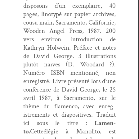
dis­posons d’un exem­plaire, 40
pages, lino­typé sur papi­er archives,
cousu main, Sacra­men­to, Cal­i­fornie,
Wood­en Angel Press, 1987. 200
vers env­i­ron. Intro­duc­tion de
Kathryn Hol­wein. Pré­face et notes
de David George. 3 illus­tra­tions
plutôt naïves (D. Woodard ?).
Numéro ISBN men­tion­né, non
enreg­istré. Livre présen­té lors d’une
con­férence de David George, le 25
avril 1987, à Sacra­men­to, sur le
thème du fla­men­co, avec enreg­
istrements et dia­pos­i­tives. Traduit
ici sous le titre :
Lamen­
to.
Cetteélégie à Mano­li­to, est