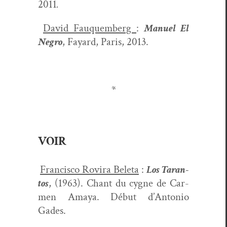
2011
.
David Fauquem­berg
:
Manuel El
Negro
, Fayard, Paris, 2013.
*
VOIR
Fran­cis­co Rovi­ra Bele­ta
:
Los Taran­
tos
, (1963). Chant du cygne de Car­
men Amaya. Début d’Antonio
Gades.