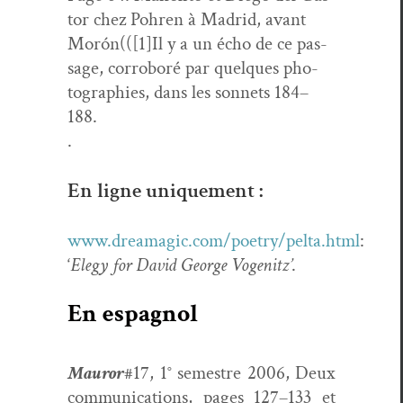
tor chez Pohren à Madrid, avant
Morón
(([1]Il y a un écho de ce pas­
sage, cor­roboré par quelques pho­
togra­phies, dans les son­nets 184–
188.
.
En ligne uniquement :
www.dreamagic.com/poetry/pelta.html
:
‘
Ele­gy for David George Vogenitz’
.
En espagnol
Mau­ror
#17, 1° semes­tre 2006, Deux
com­mu­ni­ca­tions, pages 127–133 et