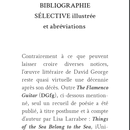
BIBLIOGRAPHIE
SÉLECTIVE illustrée
et abréviations
Con­traire­ment à ce que peu­vent
laiss­er croire divers­es notices,
l’œuvre lit­téraire de David George
reste qua­si virtuelle une décen­nie
après son décès. Out­re
The Fla­men­co
Gui­tar
(
DGfg
), ci-dessous men­tion­
né, seul un recueil de poésie a été
pub­lié, à titre posthume et à compte
d’auteur par Lisa Larrabee :
Things
of the Sea Belong to the Sea
, iUni­