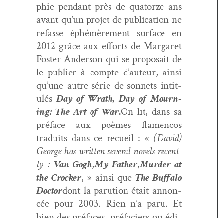
phie pen­dant près de qua­torze ans
avant qu’un pro­jet de pub­li­ca­tion ne
refasse éphémère­ment sur­face en
2012 grâce aux efforts de Mar­garet
Fos­ter Ander­son qui se pro­po­sait de
le pub­li­er à compte d’auteur, ain­si
qu’une autre série de son­nets inti­t­
ulés
Day of Wrath, Day of Mourn­
ing: The Art of War
.
On lit, dans sa
pré­face aux poèmes fla­men­cos
traduits dans ce recueil : «
(David)
George has writ­ten sev­er­al nov­els recent­
ly :
Van Gogh
,
My Father
,
Mur­der at
the Crock­er
, » ain­si que
The Buf­fa­lo
Doc­tor
dont la paru­tion était annon­
cée pour 2003. Rien n’a paru. Et
bien des pré­faces, pré­faciers ou édi­