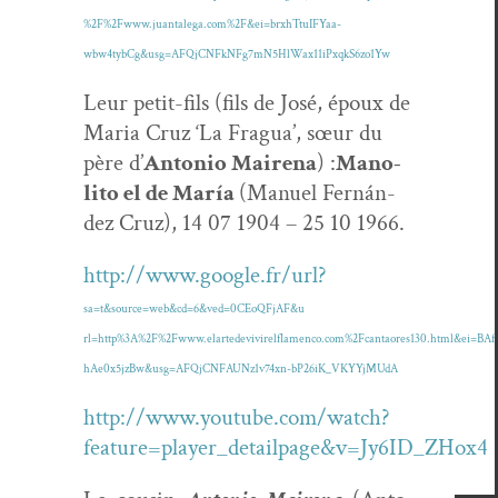
%2F%2Fwww.juantalega.com%2F&ei=brxhTtuIFYaa-
wbw4tybCg&usg=AFQjCNFkNFg7mN5HlWax11iPxqkS6zo1Yw
Leur petit-fils (fils de José, époux de
Maria Cruz ‘La Fragua’, sœur du
père d’
Anto­nio Maire­na
) :
Mano­
li­to el de María
(Manuel Fer­nán­
dez Cruz), 14 07 1904 – 25 10 1966.
http://www.google.fr/url?
sa=t&source=web&cd=6&ved=0CEoQFjAF&u
rl=http%3A%2F%2Fwww.elartedevivirelflamenco.com%2Fcantaores130.html&ei=BA
hAe0x5jzBw&usg=AFQjCNFAUNz1v74xn-bP26iK_VKYYjMUdA
http://www.youtube.com/watch?
feature=player_detailpage&v=Jy6ID_ZHox4