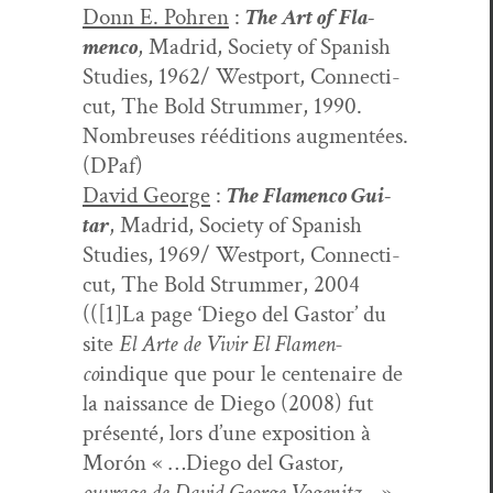
Donn E. Pohren
:
The Art of Fla­
men­co
, Madrid, Soci­ety of Span­ish
Stud­ies, 1962/ West­port, Con­necti­
cut, The Bold Strum­mer, 1990.
Nom­breuses réédi­tions aug­men­tées.
(DPaf)
David George
:
The Fla­men­co Gui­
tar
, Madrid, Soci­ety of Span­ish
Stud­ies, 1969/ West­port, Con­necti­
cut, The Bold Strum­mer, 2004
(([1]La page ‘Diego del Gas­tor’ du
site
El Arte de Vivir El Fla­men­
co
indique que pour le cen­te­naire de
la nais­sance de Diego (2008) fut
présen­té, lors d’une expo­si­tion à
Morón « …Diego del Gas­tor
,
ouvrage de David George Vogenitz…
».