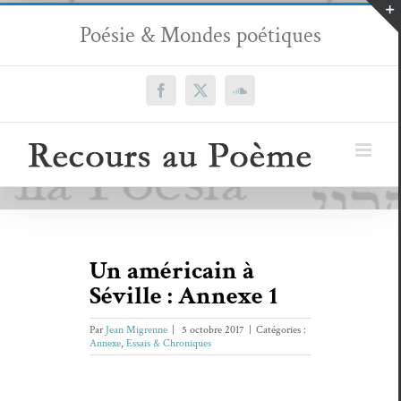
Passer
Poésie & Mondes poétiques
au
contenu
Facebook
X
SoundCloud
Un américain à
Séville : Annexe 1
Par
Jean Migrenne
|
5 octobre 2017
|
Catégories :
Annexe
,
Essais & Chroniques