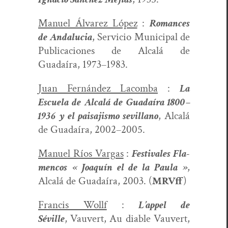
Manuel Álvarez López
:
Romances
de Andalu­cia
, Ser­vi­cio Munic­i­pal de
Pub­li­ca­ciones de Alcalá de
Guadaíra, 1973–1983.
Juan Fer­nán­dez Lacom­ba
:
La
Escuela de Alcalá de Guadaíra 1800–
1936 y el paisajis­mo sevil­lano
, Alcalá
de Guadaíra, 2002–2005.
Manuel Ríos Var­gas
:
Fes­ti­vales Fla­
men­cos « Joaquín el de la Paula »
,
Alcalá de Guadaíra, 2003. (
MRVff
)
Fran­cis Wollf
:
L’appel de
Séville
,
Vau­vert, Au dia­ble Vau­vert,