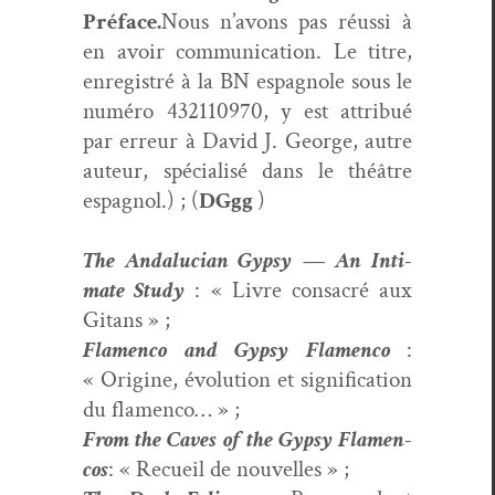
Pré­face.
Nous n’avons pas réus­si à
en avoir com­mu­ni­ca­tion. Le titre,
enreg­istré à la BN espag­nole sous le
numéro 432110970, y est attribué
par erreur à David J. George, autre
auteur, spé­cial­isé dans le théâtre
espag­nol.)
; (
DGgg
)
The Andalu­cian Gyp­sy — An Inti­
mate Study
: « Livre con­sacré aux
Gitans » ;
Fla­men­co and Gyp­sy Fla­men­co
:
« Orig­ine, évo­lu­tion et sig­ni­fi­ca­tion
du flamenco… » ;
From the Caves of the Gyp­sy Fla­men­
cos
: « Recueil de nouvelles » ;