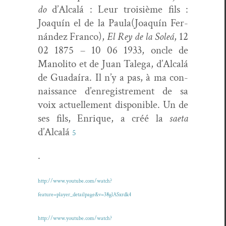
do
d’Alcalá : Leur troisième fils :
Joaquín el de la Paula(Joaquín Fer­
nán­dez Fran­co),
El Rey de la Soleá
, 12
02 1875 – 10 06 1933, oncle de
Mano­li­to et de Juan Tale­ga, d’Alcalá
de Guadaíra. Il n’y a pas, à ma con­
nais­sance d’enregistrement de sa
voix actuelle­ment disponible. Un de
ses fils, Enrique, a créé la
sae­ta
d’Alcalá
5
.
http://www.youtube.com/watch?
feature=player_detailpage&v=38glASxrdk4
http://www.youtube.com/watch?