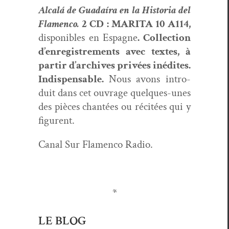
Alcalá de Guadaíra en la His­to­ria del
Fla­men­co.
2 CD : MARITA 10 A114,
disponibles en Espagne
. Col­lec­tion
d’enregistrements avec textes, à
par­tir d’archives privées inédites.
Indis­pens­able.
Nous avons intro­
duit dans cet ouvrage quelques-unes
des pièces chan­tées ou réc­itées qui y
figurent.
Canal Sur Fla­men­co Radio.
*
LE BLOG