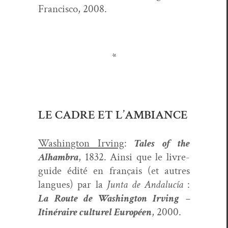
Fran­cis­co, 2008.
*
LE CADRE ET L’AMBIANCE
Wash­ing­ton Irv­ing
:
Tales of the
Alham­bra
, 1832. Ain­si que le livre-
guide édité en français (et autres
langues) par la
Jun­ta de Andalucía
:
La Route de Wash­ing­ton Irv­ing –
Itinéraire cul­turel Européen
, 2000.