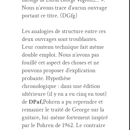
Nous n’avons trace d’aucun ouvrage
por­tant ce titre.
(DGfg)
Les analo­gies de struc­ture entre ces
deux ouvrages sont trou­blantes.
Leur con­tenu tech­nique fait même
dou­ble emploi. Nous n’avons pas
fouil­lé cet aspect des choses et ne
pou­vons pro­pos­er d’explication
probante. Hypothèse
chronologique : dans une édi­tion
ultérieure (il y en a eu cinq en tout)
de
DPaf,
Pohren a pu repren­dre et
remanier le traité de George sur la
gui­tare, lui-même forte­ment inspiré
par le Pohren de 1962. Le con­traire