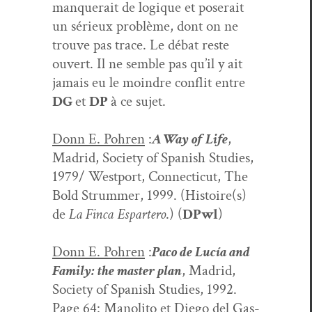
man­querait de logique et poserait
un sérieux prob­lème, dont on ne
trou­ve pas trace. Le débat reste
ouvert. Il ne sem­ble pas qu’il y ait
jamais eu le moin­dre con­flit entre
DG
et
DP
à ce sujet.
Donn E. Pohren
:
A Way of Life
,
Madrid, Soci­ety of Span­ish Stud­ies,
1979/ West­port, Con­necti­cut, The
Bold Strum­mer, 1999. (Histoire(s)
de
La Fin­ca Espartero
.) (
DPwl
)
Donn E. Pohren
:
Paco de Lucía and
Fam­i­ly: the mas­ter plan
, Madrid,
Soci­ety of Span­ish Stud­ies, 1992.
Page 64: Mano­li­to et Diego del Gas­