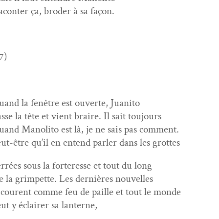
con­ter ça, broder à sa façon.
7)
and la fenêtre est ouverte, Juanito
sse la tête et vient braire. Il sait toujours
and Mano­li­to est là, je ne sais pas comment.
ut-être qu’il en entend par­ler dans les grottes
r­rées sous la forter­esse et tout du long
 la grimpette. Les dernières nouvelles
courent comme feu de paille et tout le monde
ut y éclair­er sa lanterne,