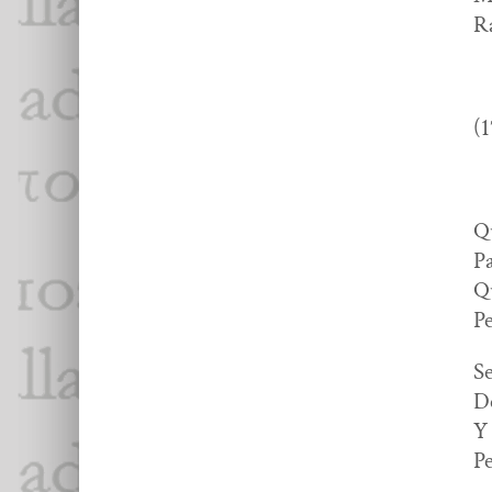
Ra
(1
Qu
Pa
Qu
Pe
Se
De
Y 
Pe