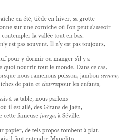
aîche en été, tiède en hiv­er, sa grotte
nne sur une cor­niche où l’on peut s’asseoir
 con­tem­pler la val­lée tout en bas.
 n’y est pas sou­vent. Il n’y est pas toujours,
uf pour y dormir ou manger s’il y a
 quoi nour­rir tout le monde. Dans ce cas,
rsque nous ramenons pois­son, jam­bon
ser­ra­no
,
ch­es de pain et
chur­ros
pour les enfants,
sis à sa table, nous parlons
où il est allé, des Gitans de Jaén,
e cette fameuse
juer­ga
, à Séville.
r papi­er, de tels pro­pos tombent à plat.
is il faut enten­dre Manolito