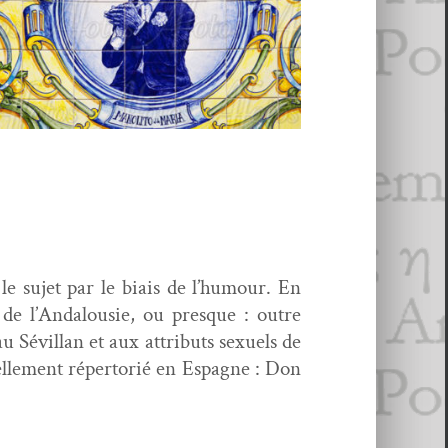
 le sujet par le biais de l’humour. En
e de l’Andalousie, ou presque : out­re
u Sévil­lan et aux attrib­uts sex­uels de
ielle­ment réper­torié en Espagne : Don