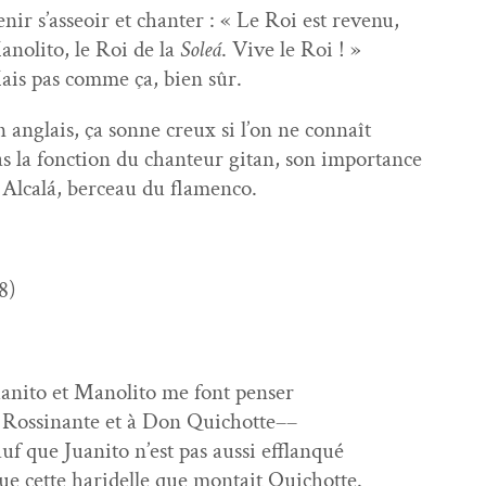
nir s’asseoir et chanter : « Le Roi est revenu,
no­li­to, le Roi de la
Soleá
. Vive le Roi ! »
is pas comme ça, bien sûr.
 anglais, ça sonne creux si l’on ne connaît
s la fonc­tion du chanteur gitan, son importance
Alcalá, berceau du flamenco.
8)
ani­to et Mano­li­to me font penser
Rossi­nante et à Don Quichotte––
uf que Juani­to n’est pas aus­si efflanqué
e cette haridelle que mon­tait Quichotte.