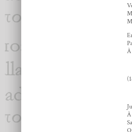
Ve
Ma
Ma
En
Pa
À 
(1
Ju
À 
Sa
Qu