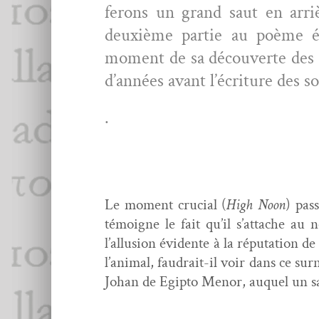
fer­ons un grand saut en arri
deux­ième par­tie au poème
moment de sa décou­verte des g
d’années avant l’écriture des so
.
Le moment cru­cial (
High Noon
) pas
témoigne le fait qu’il s’attache au n
l’allusion évi­dente à la répu­ta­tion d
l’animal, faudrait-il voir dans ce sur
Johan de Egip­to Menor, auquel un sau