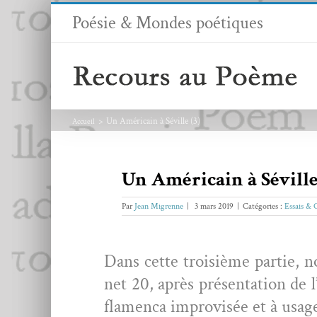
Passer
Poésie & Mondes poétiques
au
contenu
Un Américain à Séville (3)
Accueil
Un Américain à Séville 
Par
Jean Migrenne
|
3 mars 2019
|
Catégories :
Essais & 
Dans cette troisième par­tie, 
net 20, après présen­ta­tion de l
fla­men­ca impro­visée et à usag