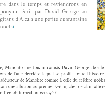
ère dans le temps et revien­drons en
 éponyme écrit par David George au
itans d’Alcalá une petite quar­an­taine
n­nets
.
1
sé, Mano­li­to une fois intro­n­isé, David George abor­de
om de l’âne der­rière lequel se pro­file toute l’histoir
e séduc­teur de Mano­li­to comme à celle du célèbre nobli­a
nom une allu­sion au pre­mier Gitan, chef de clan, offi­c
f-con­duit roy­al fut octroyé ?