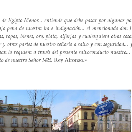
de Egip­to Menor… entiende que debe pasar por algu­nas partes 
jo pena de nues­tra ira e indi­gnación… el men­ciona­do don J
ropas, bienes, oro, pla­ta, alfor­jas y cua­lesquiera otras cosas 
r y otras partes de nue­stro señorío a sal­vo y con seguri­dad… y
an lo requiera a través del pre­sente salvo­con­duc­to nue­stro…
to de nue­stro Señor 1425
. Rey Alfonso.»