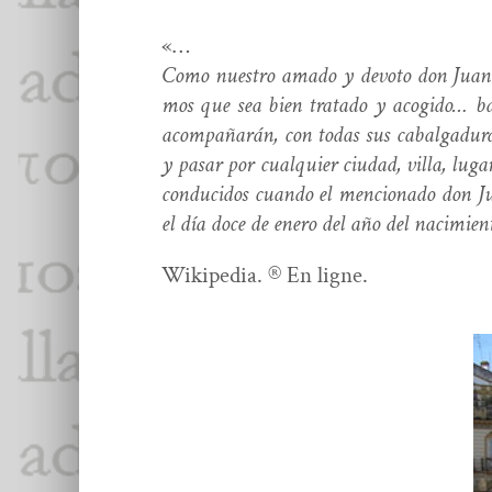
«…
Como nue­stro ama­do y devo­to don Juan 
mos que sea bien trata­do y acogi­do… ba
acom­pañarán, con todas sus cabal­gaduras, 
y pasar por cualquier ciu­dad, vil­la, luga
con­duci­dos cuan­do el men­ciona­do don Ju
el día doce de enero del año del nacimien­
Wikipedia. ® En ligne.