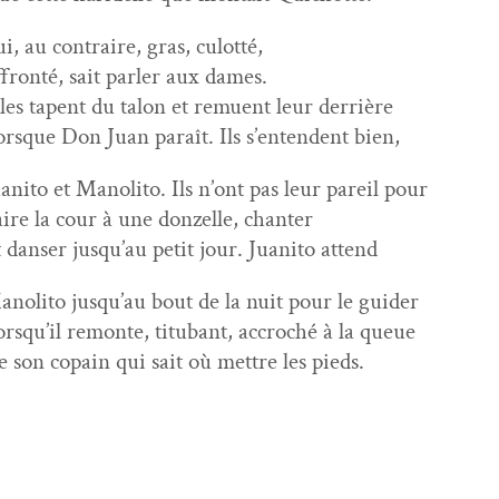
i, au con­traire, gras, culotté,
fron­té, sait par­ler aux dames.
les tapent du talon et remuent leur derrière
rsque Don Juan paraît. Ils s’entendent bien,
ani­to et Mano­li­to. Ils n’ont pas leur pareil pour
ire la cour à une donzelle, chanter
 danser jusqu’au petit jour. Juani­to attend
no­li­to jusqu’au bout de la nuit pour le guider
rsqu’il remonte, titubant, accroché à la queue
 son copain qui sait où met­tre les pieds.