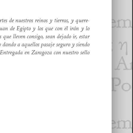
de nue­stros reinos y tier­ras, y quer­e­
uan de Egip­to y los que con él irán y lo
que lleven con­si­go, sean deja­do ir, estar
 dan­do a aque­l­los pasaje seguro y sien­do
 Entre­ga­da en Zaragoza con nue­stro sel­lo