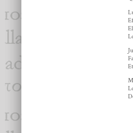
Lu
Ef
El
Lo
Ju
Fa
Et
Ma
Lo
De