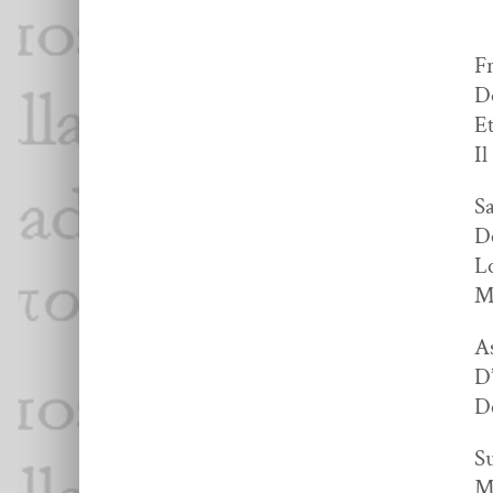
Fr
Do
Et
Il
Sa
De
Lo
Mi
As
D’
D
Su
Ma