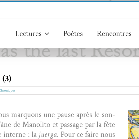
Lectures
Poètes
Rencontres
(3)
Chroniques
nous mar­quons une pause après le son­
’âne de Mano­li­to et pas­sage par la fête
e interne : la
juer­ga
. Pour ce faire nous