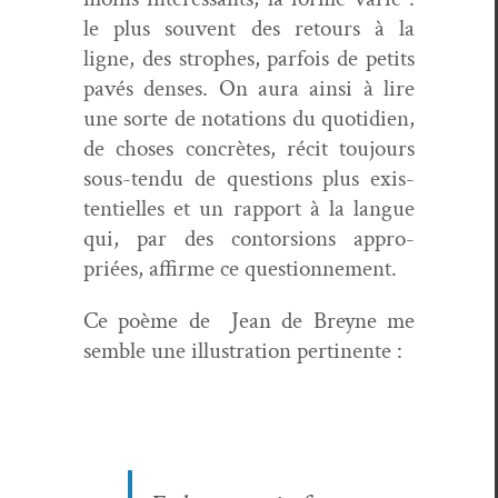
le plus sou­vent des retours à la
ligne, des stro­phes, par­fois de petits
pavés dens­es. On aura ain­si à lire
une sorte de nota­tions du quo­ti­di­en,
de choses con­crètes, réc­it tou­jours
sous-ten­du de ques­tions plus exis­
ten­tielles et un rap­port à la langue
qui, par des con­tor­sions appro­
priées, affirme ce questionnement.
Ce poème de
Jean de Breyne me
sem­ble une illus­tra­tion pertinente :