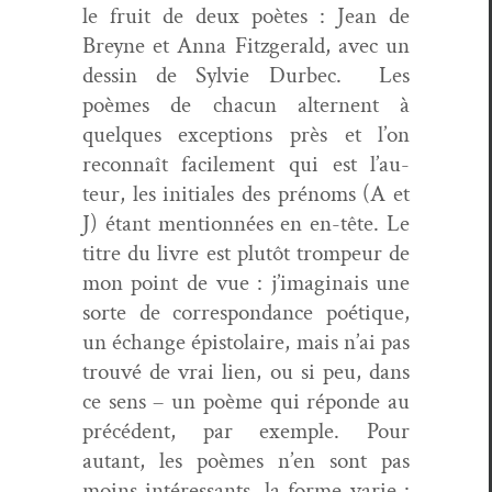
le fruit de deux poètes : Jean de
Breyne et Anna Fitzger­ald, avec un
dessin de Sylvie Durbec.
Les
poèmes de cha­cun alter­nent à
quelques excep­tions près et l’on
recon­naît facile­ment qui est l’au­
teur, les ini­tiales des prénoms (A et
J) étant men­tion­nées en en-tête. Le
titre du livre est plutôt trompeur de
mon point de vue : j’imag­i­nais une
sorte de cor­re­spon­dance poé­tique,
un échange épis­to­laire, mais n’ai pas
trou­vé de vrai lien, ou si peu, dans
ce sens – un poème qui réponde au
précé­dent, par exem­ple. Pour
autant, les poèmes n’en sont pas
moins intéres­sants, la forme varie :