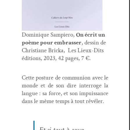
Dominique Sampiero,
On écrit un
poème pour embrass­er
, dessin de
Chris­tiane Bric­ka,
Les Lieux-Dits
édi­tions, 2023, 42 pages, 7 €.
Cette pos­ture de com­mu­nion avec le
monde et de son dire inter­roge la
langue : sa force, et son impuis­sance
dans le même temps à tout révéler.