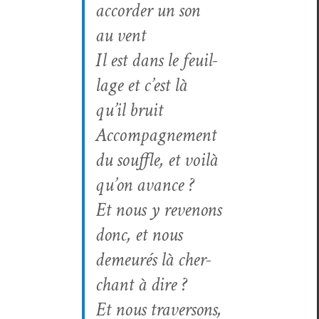
accorder un son
au vent
Il est dans le feuil­
lage et c’est là
qu’il bruit
Accom­pa­g­ne­ment
du souf­fle, et voilà
qu’on avance ?
Et nous y revenons
donc, et nous
demeurés là cher­
chant à dire ?
Et nous tra­ver­sons,