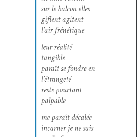
sur le bal­con elles
giflent agitent
l’air fréné­tique
leur réal­ité
tangible
paraît se fon­dre en
l’étrangeté
reste pour­tant
palpable
me paraît décalée
incar­n­er je ne sais