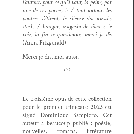
l’au­tour, pour ce qu’il vaut, la peine, par
une de ces portes, le / tout autour, les
poutres s’étirent, le silence s’ac­cu­mule,
stock, / hangar, mag­a­sin de silence, le
voir, la fin se ques­tionne, mer­ci je dis
(Anna Fitzger­ald)
Mer­ci je dis, moi aussi.
***
Le troisième opus de cette col­lec­tion
pour le pre­mier trimestre 2023 est
signé Dominique Sampiero. Cet
auteur a beau­coup pub­lié : poésie,
nou­velles, romans, lit­téra­ture