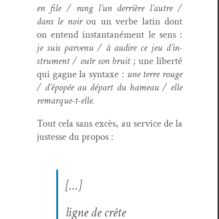
en file / rang l’un der­rière l’autre /
dans le noir
ou un verbe latin dont
on entend instan­ta­né­ment le sens :
je suis par­venu / à audire ce jeu d’in­
stru­ment / ouïr son bruit
; une lib­erté
qui gagne la syn­taxe :
une terre rouge
/ d’épopée au départ du hameau / elle
remarque-t-elle.
Tout cela sans excès, au ser­vice de la
justesse du propos :
[…]
ligne de crête