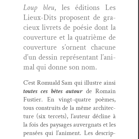
Loup bleu
, les édi­tions Les
Lieux-Dits pro­posent de gra­
cieux livrets de poésie dont la
cou­ver­ture et la qua­trième de
cou­ver­ture s’or­nent cha­cune
d’un dessin représen­tant l’an­i­
mal qui donne son nom.
C’est Romuald Sam qui illus­tre ain­si
toutes ces bêtes autour
de Romain
Fusti­er. En vingt-qua­tre poèmes,
tous con­stru­its de la même archi­tec­
ture (six ter­cets), l’au­teur décline à
la fois des paysages auvergnats et les
pen­sées qui l’ani­ment. Les descrip­