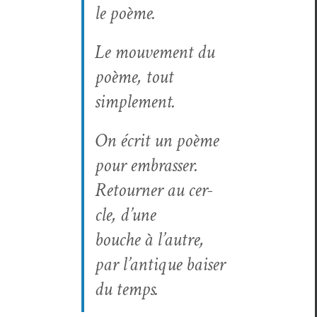
le poème.
Le mou­ve­ment du
poème, tout
simplement.
On écrit un poème
pour embrass­er.
Retourn­er au cer­
cle, d’une
bouche à l’autre,
par l’an­tique bais­er
du temps.