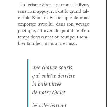
Un lyrisme dis­cret par­court le livre,
sans rien appuy­er, c’est le grand tal­
ent de Romain Fusti­er que de nous
emporter avec lui dans son voy­age
poé­tique, à tra­vers le quo­ti­di­en d’un
temps de vacances où tout peut sem­
bler fam­i­li­er, mais autre aussi.
une chauve-souris
qui volette der­rière
la baie vitrée
de notre chalet
les ailes battent