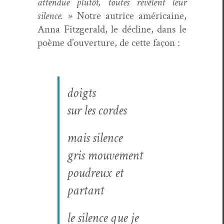
atten­due plutôt, toutes révè­lent leur
silence. »
Notre autrice améri­caine,
Anna Fitzger­ald, le décline, dans le
poème d’ou­ver­ture, de cette façon :
doigts
sur les cordes
mais silence
gris mou­ve­ment
poudreux et
partant
le silence que je