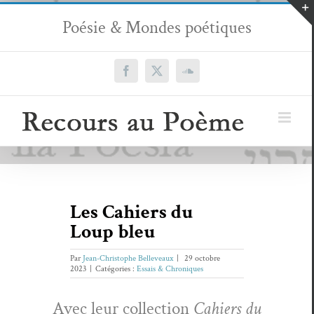
Passer
Poésie & Mondes poétiques
au
contenu
Facebook
X
SoundCloud
Les Cahiers du
Loup bleu
Par
Jean-Christophe Belleveaux
|
29 octobre
2023
|
Catégories :
Essais & Chroniques
Avec leur col­lec­tion
Cahiers du