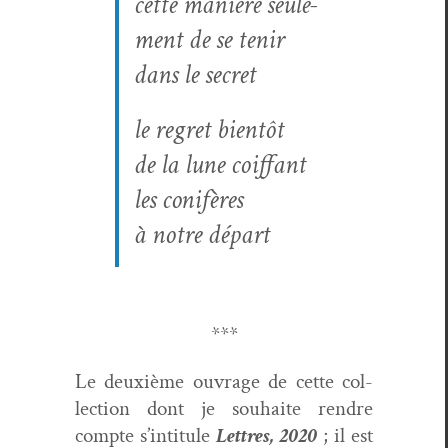
cette manière seule­
ment de se tenir
dans le secret
le regret bientôt
de la lune coif­fant
les conifères
à notre départ
***
Le deux­ième ouvrage de cette col­
lec­tion dont je souhaite ren­dre
compte s’in­ti­t­ule
Let­tres, 2020
; il est