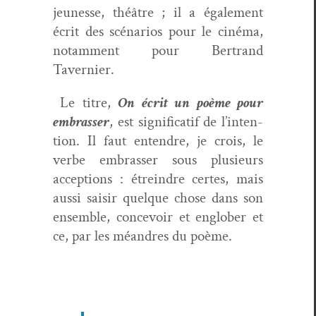
jeunesse, théâtre ; il a égale­ment
écrit des scé­nar­ios pour le ciné­ma,
notam­ment pour Bertrand
Tavernier.
Le titre,
On écrit un poème pour
embrass­er
, est sig­ni­fi­catif de l’in­ten­
tion. Il faut enten­dre, je crois, le
verbe embrass­er sous plusieurs
accep­tions : étrein­dre certes, mais
aus­si saisir quelque chose dans son
ensem­ble, con­cevoir et englober et
ce, par les méan­dres du poème.