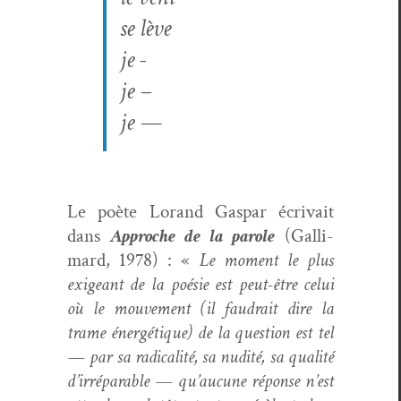
se lève
je -
je –
je —
Le poète Lorand Gas­par écrivait
dans
Approche de la parole
(Gal­li­
mard, 1978) : «
Le moment le plus
exigeant de la poésie est peut-être celui
où le mou­ve­ment (il faudrait dire la
trame énergé­tique) de la ques­tion est tel
— par sa rad­i­cal­ité, sa nudité, sa qual­ité
d’irréparable — qu’aucune réponse n’est