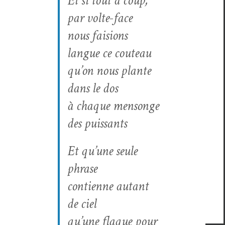
Et si tout à coup,
par volte-face
nous fai­sions
langue ce couteau
qu’on nous plante
dans le dos
à chaque men­songe
des puissants
Et qu’une seule
phrase
con­ti­enne autant
de ciel
qu’une flaque pour