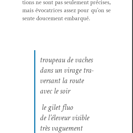
tions ne sont pas seule­ment pré­cis­es,
mais évo­ca­tri­ces assez pour qu’on se
sente douce­ment embarqué.
trou­peau de vaches
dans un virage tra­
ver­sant la route
avec le soir
le gilet fluo
de l’éleveur vis­i­ble
très vaguement