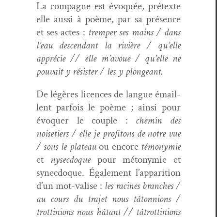
La com­pagne est évo­quée, pré­texte
elle aus­si à poème, par sa présence
et ses actes :
trem­per ses mains / dans
l’eau descen­dant la riv­ière / qu’elle
appré­cie // elle m’avoue / qu’elle ne
pou­vait y résis­ter / les y plongeant.
De légères licences de langue émail­
lent par­fois le poème ; ain­si pour
évo­quer le cou­ple :
chemin des
noisetiers / elle je prof­i­tons de notre vue
/ sous le plateau
ou encore
témonymie
et
nysec­doque
pour métonymie et
synec­doque. Égale­ment l’ap­pari­tion
d’un mot-valise :
les racines branch­es /
au cours du tra­jet nous tâton­nions /
trot­tin­ions nous hâtant // tâtrot­tin­ions