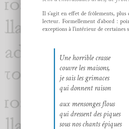
Il s’ag­it en effet de frôle­ments, plu
lecteur. Formelle­ment d’abord : 
excep­tions à l’in­térieur de cer­taines
Une hor­ri­ble crasse
cou­vre les maisons,
je sais les grimaces
qui don­nent raison
aux men­songes flous
qui dressent des piques
sous nos chants épiques