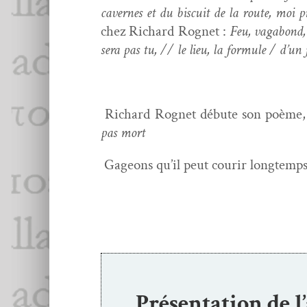
cav­ernes et du bis­cuit de la route, moi pr
chez Richard Rognet :
Feu, vagabond, 
sera pas tu, // le lieu, la for­mule / d’un
Richard Rognet débute son poème, 
pas mort
Gageons qu’il peut courir longtemp
Présentation de l