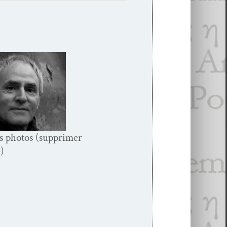
s pho­tos (sup­primer
e)