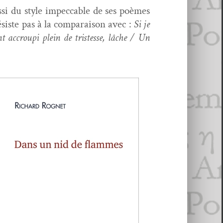
s­si du style impec­ca­ble de ses poèmes
siste pas à la com­para­i­son avec :
Si je
t accroupi plein de tristesse, lâche / Un