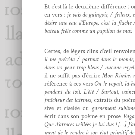
Et c’est là le deux­ième dif­férence : 
en vers :
je vais de guin­go­is, / frileux, 
désire une eau d’Eu­rope, c’est la flach
bateau frêle comme un papil­lon de mai.
Certes, de légers clins d’œil ren­voie
il me précé­da / partout dans le monde,
dans ses yeux trop bleus / aucune voyelle
il ne suf­fit pas d’écrire
Mon Rimbe, 
référence à ces vers
On le voy­ait, là-h
pen­dant du toit. L’été / Surtout, vain­cu
fraîcheur des latrines
, extraits du poè
sive et ciselée du
gar­ne­ment sub­lim
écrit dans son poème en prose
Vaga
Que d’a­tro­ces veil­lées je lui dus ! […] J’a
ment de le ren­dre à son état prim­i­tif de