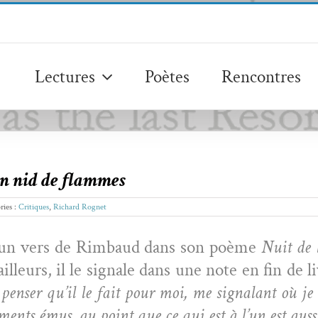
Lectures
Poètes
Rencontres
n nid de flammes
ries :
Critiques
,
Richard Rognet
 un vers de Rim­baud dans son poème
Nuit de 
ailleurs, il le sig­nale dans une note en fin de li
nser qu’il le fait pour moi, me sig­nalant où je pu
ments émus, au point que ce qui est à l’un est aus­s