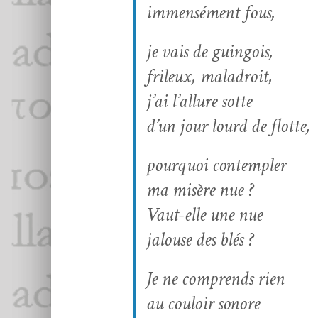
immen­sé­ment fous,
je vais de guingois,
frileux, mal­adroit,
j’ai l’al­lure sotte
d’un jour lourd de flotte,
pourquoi con­tem­pler
ma mis­ère nue ?
Vaut-elle une nue
jalouse des blés ?
Je ne com­prends rien
au couloir sonore