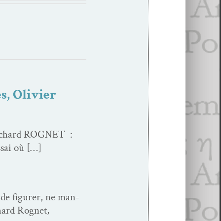
s, Olivier
 Richard ROGNET :
ssai où […]
de fig­ur­er, ne man­
ichard Rognet,