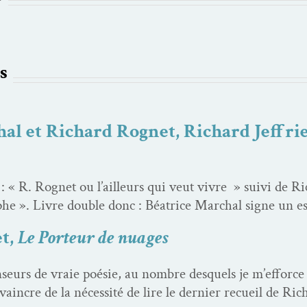
s
al et Richard Rognet, Richard Jeffrie
« R. Rognet ou l’ailleurs qui veut vivre » suivi de
­phe ». Livre dou­ble donc : Béa­trice Mar­chal signe un e
t,
Le Porteur de nuages
seurs de vraie poésie, au nom­bre desquels je m’efforce 
va­in­cre de la néces­sité de lire le dernier recueil de R