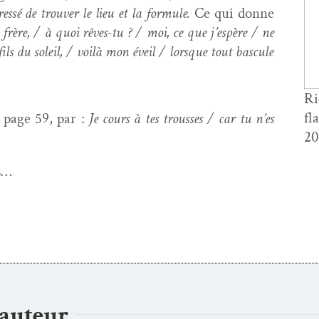
essé de trou­ver le lieu et la for­mule.
Ce qui donne
frère, / à quoi rêves-tu ? / moi, ce que j’e­spère / ne
 fils du soleil, / voilà mon éveil / lorsque tout bascule
R
fl
page 59, par :
Je cours à tes trouss­es / car tu n’es
20
s…
’auteur