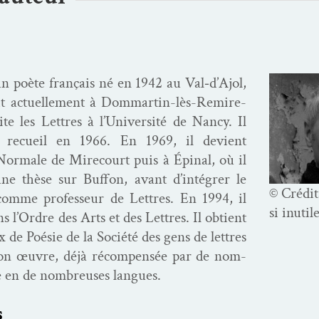
 poète français né en 1942 au Val‑d’A­jol,
vit actuelle­ment à Dom­­martin-lès-Remire­­
te les Let­tres à l’Université de Nan­cy. Il
r recueil en 1966. En 1969, il devient
Nor­male de Mire­court puis à Épinal, où il
une thèse sur Buf­fon, avant d’intégrer le
© Crédit
y comme pro­fesseur de Let­tres. En 1994, il
si inutil
s l’Ordre des Arts et des Let­tres. Il obtient
de Poésie de la Société des gens de let­tres
son œuvre, déjà récom­pen­sée par de nom­
e en de nom­breuses langues.
s