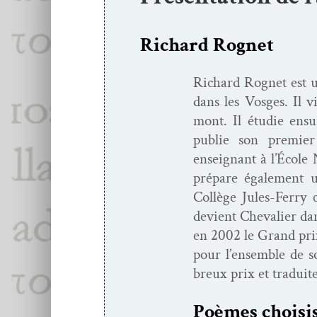
Richard Rognet
Richard Rognet est un
dans les Vos­ges. Il 
mont. Il étudie ensui
pub­lie son pre­mie
enseignant à l’École 
pré­pare égale­ment 
Col­lège Jules-Fer­­r
devient Cheva­lier dan
en 2002 le Grand prix 
pour l’ensem­ble de 
breux prix et traduit
Poèmes choi­si