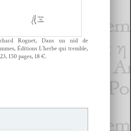
ichard Rognet, Dans un nid de
ammes, Édi­tions L’herbe qui trem­ble,
23, 150 pages, 18 €.