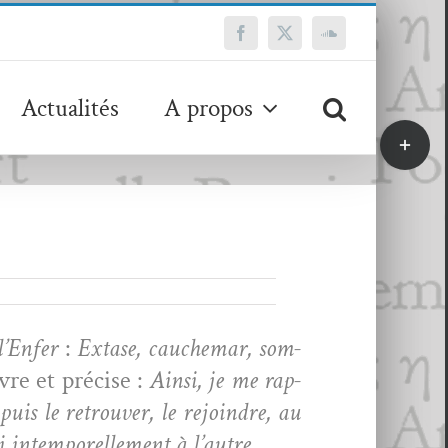
Facebook
X
SoundCloud
Actualités
A propos
Bascule
de
la
zone
de
la
barre
coulissa
l’En­fer
:
Extase, cauchemar, som­
vre et pré­cise :
Ain­si, je me rap­
is le retrou­ver, le rejoin­dre, au
i intem­porelle­ment à l’autre.