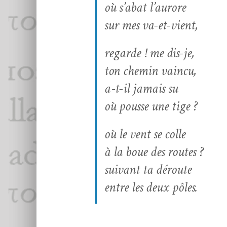
où s’a­bat l’aurore
sur mes va-et-vient,
regarde ! me dis-je,
ton chemin vaincu,
a‑t-il jamais su
où pousse une tige ?
où le vent se colle
à la boue des routes ?
suiv­ant ta déroute
entre les deux pôles.