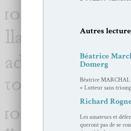
Autres lec­ture
Béatrice March
Domerg
Béa­trice MARCHAL : 
« Lut­teur sans tri­om
Richard Rogne
Les ama­teurs et défen
queront pas de se con­