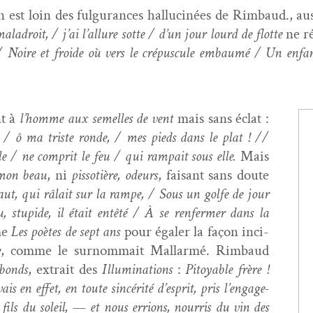
on est loin des ful­gu­rances hal­lu­cinées de Rim­baud., au
mal­adroit, / j’ai l’al­lure sotte / d’un jour lourd de flotte
ne ré
e / Noire et froide où vers le cré­pus­cule embaumé / Un enfan
nt à
l’homme aux semelles de vent
mais sans éclat :
 / ô ma triste ronde, / mes pieds dans le plat ! //
 / ne com­prit le feu / qui ram­pait sous elle.
Mais
mon beau
, ni
pis­sotière, odeurs
, faisant sans doute
aut, qui râlait sur la rampe, / Sous un golfe de jour
, stu­pide, il était entêté /
À se ren­fer­mer dans la
me
Les poètes de sept ans
pour égaler la façon inci­
e
, comme le surnom­mait Mal­lar­mé. Rim­baud
bonds
, extrait des
Illu­mi­na­tions
:
Pitoy­able frère !
vais en effet, en toute sincérité d’e­sprit, pris l’en­gage­
 fils du soleil, — et nous errions, nour­ris du vin des