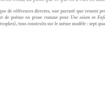
s que de références directes, une par­en­té que ressent pe
point de poème en prose comme pour
Une sai­son en Enf
 stro­phes), tous con­stru­its sur le même mod­èle : sept qu