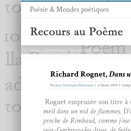
Passer
Poésie & Mondes poétiques
au
contenu
Richard Rognet, Dans un nid de flammes
Accueil
Richard Rognet,
Dans u
Par
Jean-Christophe Belleveaux
|
6 février 2024
|
Catégo
Rognet emprunte son titre à
meil dans un nid de flammes.
D’
proche de Rim­baud, comme j’ose pe
sein d’embrassades drues, de frôle­