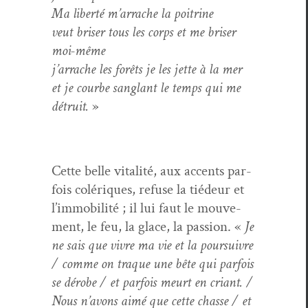
Ma lib­erté m’arrache la poitrine
veut bris­er tous les corps et me bris­er
moi-même
j’arrache les forêts je les jette à la mer
et je courbe sanglant le temps qui me
détru­it.
»
Cette belle vital­ité, aux accents par­
fois colériques, refuse la tiédeur et
l’immobilité ; il lui faut le mou­ve­
ment, le feu, la glace, la pas­sion. «
Je
ne sais que vivre ma vie et la pour­suiv­re
/ comme on traque une bête qui par­fois
se dérobe / et par­fois meurt en cri­ant. /
Nous n’avons aimé que cette chas­se / et