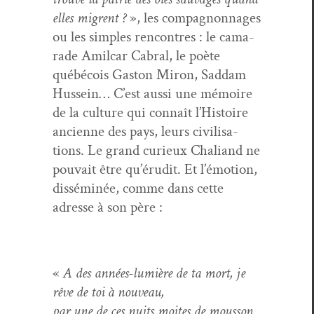
elles migrent ?
», les com­pagnon­nages
ou les sim­ples ren­con­tres : le cama­
rade Amil­car Cabral, le poète
québé­cois Gas­ton Miron, Sad­dam
Hus­sein… C’est aus­si une mémoire
de la cul­ture qui con­naît l’Histoire
anci­enne des pays, leurs civil­i­sa­
tions. Le grand curieux Chaliand ne
pou­vait être qu’érudit. Et l’émotion,
dis­séminée, comme dans cette
adresse à son père :
«
A des années-lumière de ta mort, je
rêve de toi à nouveau,
par une de ces nuits moites de mousson.