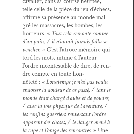
cav­a­lier, dans sa course heurtée,
telle celle de la pièce du jeu d’échecs,
affirme sa présence au monde mal­
gré les mas­sacres, les bombes, les
hor­reurs. «
Tout cela remonte comme
d’un puits, / il n’aurait jamais fal­lu se
pencher.
» C’est l’atroce mémoire qui
tord les mots, intime à l’auteur
l’ordre incon­testable de dire, de ren­
dre compte en toute hon­
nêteté : «
Longtemps je n’ai pas voulu
endoss­er la douleur de ce passé, / tant le
monde était chargé d’aube et de poudre,
/ avec la joie physique de l’aventure, /
les con­fins guer­ri­ers ren­ver­sant l’ordre
appar­ent des choses, / le dan­ger mené à
la cape et l’orage des ren­con­tres.
» Une