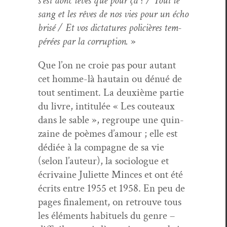
s’est donc lev­és que pour ça ? / Tout le
sang et les rêves de nos vies pour un écho
brisé / Et vos dic­tatures poli­cières tem­
pérées par la cor­rup­tion.
»
Que l’on ne croie pas pour autant
cet homme-là hau­tain ou dénué de
tout sen­ti­ment. La deux­ième par­tie
du livre, inti­t­ulée « Les couteaux
dans le sable », regroupe une quin­
zaine de poèmes d’amour ; elle est
dédiée à la com­pagne de sa vie
(selon l’auteur), la soci­o­logue et
écrivaine Juli­ette Minces et ont été
écrits entre 1955 et 1958. En peu de
pages finale­ment, on retrou­ve tous
les élé­ments habituels du genre –