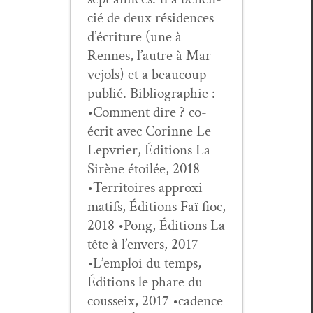
cié de deux rési­dences
d’écri­t­ure (une à
Rennes, l’autre à Mar­
ve­jols) et a beau­coup
pub­lié. Bib­li­ogra­phie :
•Com­ment dire ? co-
écrit avec Corinne Le
Lep­vri­er, Édi­tions La
Sirène étoilée, 2018
•Ter­ri­toires approx­i­
mat­ifs, Édi­tions Faï fioc,
2018 •Pong, Édi­tions La
tête à l’en­vers, 2017
•L’emploi du temps,
Édi­tions le phare du
cous­seix, 2017 •cadence