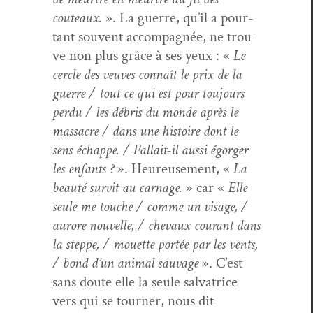
couteaux.
». La guerre, qu’il a pour­
tant sou­vent accom­pa­g­née, ne trou­
ve non plus grâce à ses yeux : «
Le
cer­cle des veuves con­naît le prix de la
guerre / tout ce qui est pour tou­jours
per­du / les débris du monde après le
mas­sacre / dans une his­toire dont le
sens échappe. / Fal­lait-il aus­si égorg­er
les enfants ?
». Heureuse­ment, «
La
beauté survit au car­nage.
» car «
Elle
seule me touche / comme un vis­age, /
aurore nou­velle, / chevaux courant dans
la steppe, / mou­ette portée par les vents,
/ bond d’un ani­mal sauvage
». C’est
sans doute elle la seule sal­va­trice
vers qui se tourn­er, nous dit