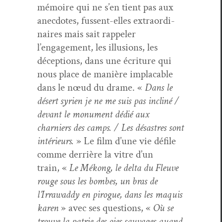
mémoire qui ne s’en tient pas aux
anec­dotes, fussent-elles extra­or­di­
naires mais sait rap­pel­er
l’engagement, les illu­sions, les
décep­tions, dans une écri­t­ure qui
nous place de manière implaca­ble
dans le nœud du drame. «
Dans le
désert syrien je ne me suis pas incliné /
devant le mon­u­ment dédié aux
charniers des camps. / Les désas­tres sont
intérieurs.
» Le film d’une vie défile
comme der­rière la vit­re d’un
train, «
Le Mékong, le delta du Fleuve
rouge sous les bombes, un bras de
l’Irrawaddy en pirogue, dans les maquis
karen
» avec ses ques­tions, «
Où se
trou­ve la patrie des oies sauvages quand