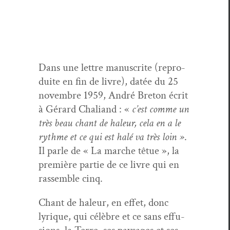
Dans une let­tre man­u­scrite (repro­
duite en fin de livre), datée du 25
novem­bre 1959, André Bre­ton écrit
à Gérard Chaliand : «
c’est comme un
très beau chant de haleur, cela en a le
rythme et ce qui est halé va très loin »
.
Il par­le de « La marche têtue », la
pre­mière par­tie de ce livre qui en
rassem­ble cinq.
Chant de haleur, en effet, donc
lyrique, qui célèbre et ce sans effu­