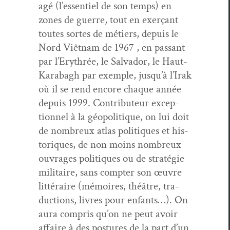
agé (l’essentiel de son temps) en
zones de guerre, tout en exerçant
toutes sortes de métiers, depuis le
Nord Viêt­nam de 1967 , en pas­sant
par l’Erythrée, le Sal­vador, le Haut-
Karabagh par exem­ple, jusqu’à l’Irak
où il se rend encore chaque année
depuis 1999. Con­tribu­teur excep­
tion­nel à la géopoli­tique, on lui doit
de nom­breux atlas poli­tiques et his­
toriques, de non moins nom­breux
ouvrages poli­tiques ou de stratégie
mil­i­taire, sans compter son œuvre
lit­téraire (mémoires, théâtre, tra­
duc­tions, livres pour enfants…). On
aura com­pris qu’on ne peut avoir
affaire à des pos­tures de la part d’un