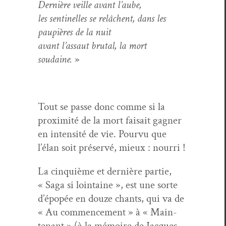
Dernière veille avant l’aube,
les sen­tinelles se relâchent, dans les
paupières de la nuit
avant l’assaut bru­tal, la mort
soudaine.
»
Tout se passe donc comme si la
prox­im­ité de la mort fai­sait gag­n­er
en inten­sité de vie. Pourvu que
l’élan soit préservé, mieux : nourri !
La cinquième et dernière par­tie,
« Saga si loin­taine », est une sorte
d’épopée en douze chants, qui va de
« Au com­mence­ment » à « Main­
tenant » (à la mémoire de Jacques