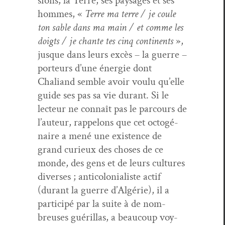
sions, la Terre, ses paysages et ses
hommes, «
Terre ma terre / je coule
ton sable dans ma main / et comme les
doigts / je chante tes cinq con­ti­nents
»,
jusque dans leurs excès – la guerre –
por­teurs d’une énergie dont
Chaliand sem­ble avoir voulu qu’elle
guide ses pas sa vie durant. Si le
lecteur ne con­naît pas le par­cours de
l’auteur, rap­pelons que cet octogé­
naire a mené une exis­tence de
grand curieux des choses de ce
monde, des gens et de leurs cul­tures
divers­es ; anti­colo­nial­iste act­if
(durant la guerre d’Algérie), il a
par­ticipé par la suite à de nom­
breuses guéril­las, a beau­coup voy­