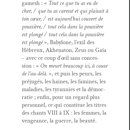
gamesh : «
Tout ce que tu as eu de
cher, / que tu as caressé et qui plai­sait à
ton cœur, / est aujourd’hui cou­vert de
pous­sière, / tout cela dans la pous­sière
est plongé / tout cela dans la pous­sière
est plongé
», Baby­lone, l’exil des
Hébreux, Akhen­aton, Zeus ou Gaïa
– avec ce coup d’œil sans con­ces­
sion : «
On meurt beau­coup ici, à cause
de l’au-delà.
», et puis les peurs, les
préjugés, les haines, les famines, les
mal­adies, les tyran­nies et la démoc­
ra­tie ; enfin, pour un regard plus
per­son­nel, ce qui con­stitue les titres
des chants VIII à IX : les femmes, la
vengeance, la guerre, la beauté.