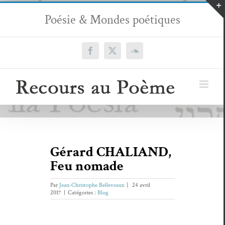
Passer
Poésie & Mondes poétiques
au
contenu
Facebook
X
SoundCloud
Gérard CHALIAND,
Feu nomade
Par
Jean-Christophe Belleveaux
|
24 avril
2017
|
Catégories :
Blog