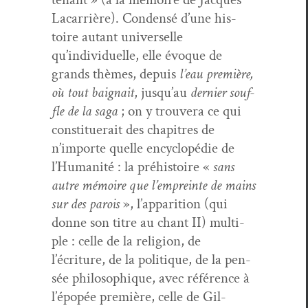
Lacar­rière). Con­den­sé d’une his­
toire autant uni­verselle
qu’individuelle, elle évoque de
grands thèmes, depuis
l’eau pre­mière,
où tout baig­nait
, jusqu’au
dernier souf­
fle de la saga
; on y trou­vera ce qui
con­stituerait des chapitres de
n’importe quelle ency­clopédie de
l’Humanité : la préhis­toire «
sans
autre mémoire que l’empreinte de mains
sur des parois
», l’apparition (qui
donne son titre au chant II) mul­ti­
ple : celle de la reli­gion, de
l’écriture, de la poli­tique, de la pen­
sée philosophique, avec référence à
l’épopée pre­mière, celle de Gil­