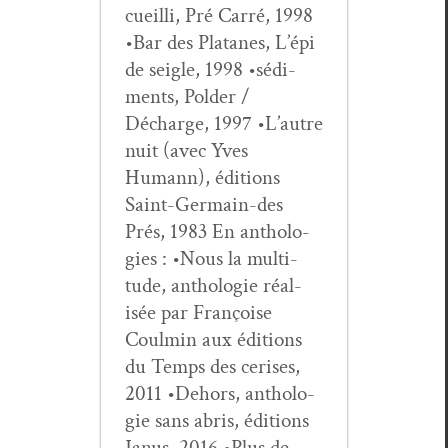
cueil­li, Pré Car­ré, 1998
•Bar des Pla­tanes, L’épi
de sei­gle, 1998 •sédi­
ments, Pold­er /
Décharge, 1997 •L’autre
nuit (avec Yves
Humann), édi­tions
Saint-Ger­main-des
Prés, 1983 En antholo­
gies : •Nous la mul­ti­
tude, antholo­gie réal­
isée par Françoise
Coul­min aux édi­tions
du Temps des ceris­es,
2011 •Dehors, antholo­
gie sans abris, édi­tions
Janus, 2016 •Plus de