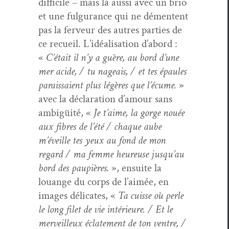
dif­fi­cile – mais là aus­si avec un brio
et une ful­gu­rance qui ne démentent
pas la fer­veur des autres par­ties de
ce recueil. L’idéalisation d’abord :
«
C’était il n’y a guère, au bord d’une
mer acide, / tu nageais, / et tes épaules
parais­saient plus légères que l’écume.
»
avec la déc­la­ra­tion d’amour sans
ambigüité, «
Je t’aime, la gorge nouée
aux fibres de l’été / chaque aube
m’éveille tes yeux au fond de mon
regard / ma femme heureuse jusqu’au
bord des paupières.
», ensuite la
louange du corps de l’aimée, en
images déli­cates, «
Ta cuisse où per­le
le long filet de vie intérieure. / Et le
mer­veilleux éclate­ment de ton ven­tre, /