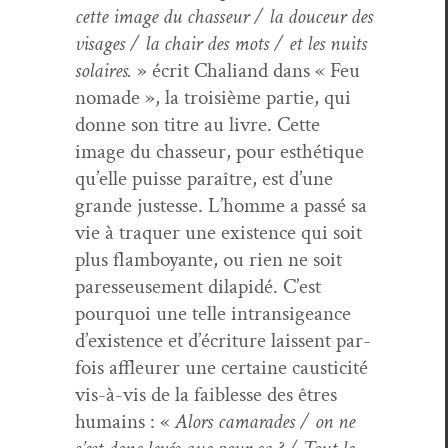
cette image du chas­seur / la douceur des
vis­ages / la chair des mots / et les nuits
solaires.
» écrit Chaliand dans « Feu
nomade », la troisième par­tie, qui
donne son titre au livre. Cette
image du chas­seur, pour esthé­tique
qu’elle puisse paraître, est d’une
grande justesse. L’homme a passé sa
vie à tra­quer une exis­tence qui soit
plus flam­boy­ante, ou rien ne soit
paresseuse­ment dilapidé. C’est
pourquoi une telle intran­sigeance
d’existence et d’écriture lais­sent par­
fois affleur­er une cer­taine caus­tic­ité
vis-à-vis de la faib­lesse des êtres
humains : «
Alors cama­rades / on ne