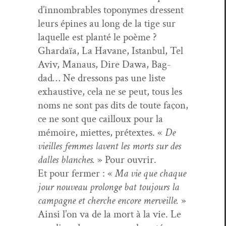
d’innombrables toponymes dressent
leurs épines au long de la tige sur
laque­lle est plan­té le poème ?
Ghardaïa, La Havane, Istan­bul, Tel
Aviv, Man­aus, Dire Dawa, Bag­
dad… Ne dres­sons pas une liste
exhaus­tive, cela ne se peut, tous les
noms ne sont pas dits de toute façon,
ce ne sont que cail­loux pour la
mémoire, miettes, pré­textes. «
De
vieilles femmes lavent les morts sur des
dalles blanch­es.
» Pour ouvrir.
Et pour fer­mer : «
Ma vie que chaque
jour nou­veau pro­longe bat tou­jours la
cam­pagne et cherche encore mer­veille.
»
Ain­si l’on va de la mort à la vie. Le