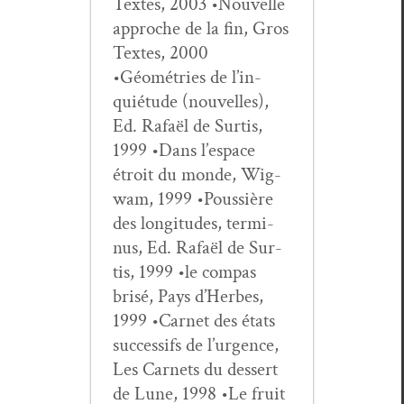
Textes, 2003 •Nou­velle
approche de la fin, Gros
Textes, 2000
•Géométries de l’in­
quié­tude (nou­velles),
Ed. Rafaël de Sur­tis,
1999 •Dans l’e­space
étroit du monde, Wig­
wam, 1999 •Pous­sière
des lon­gi­tudes, ter­mi­
nus, Ed. Rafaël de Sur­
tis, 1999 •le com­pas
brisé, Pays d’Herbes,
1999 •Car­net des états
suc­ces­sifs de l’ur­gence,
Les Car­nets du dessert
de Lune, 1998 •Le fruit