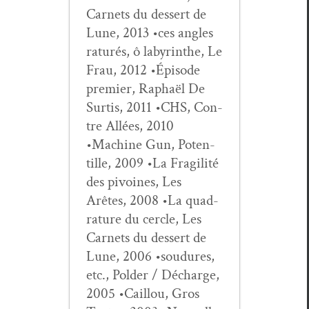
Car­nets du dessert de
Lune, 2013 •ces angles
raturés, ô labyrinthe, Le
Frau, 2012 •Épisode
pre­mier, Raphaël De
Sur­tis, 2011 •CHS, Con­
tre Allées, 2010
•Machine Gun, Poten­
tille, 2009 •La Fragilité
des pivoines, Les
Arêtes, 2008 •La quad­
ra­ture du cer­cle, Les
Car­nets du dessert de
Lune, 2006 •soudures,
etc., Pold­er / Décharge,
2005 •Cail­lou, Gros