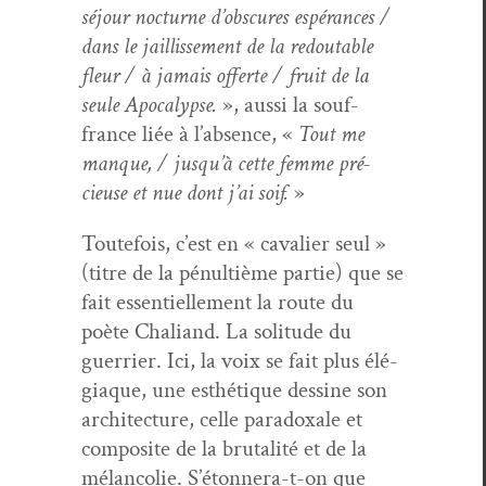
séjour noc­turne d’obscures espérances /
dans le jail­lisse­ment de la red­outable
fleur / à jamais offerte / fruit de la
seule Apoc­a­lypse.
», aus­si la souf­
france liée à l’absence, «
Tout me
manque, / jusqu’à cette femme pré­
cieuse et nue dont j’ai soif.
»
Toute­fois, c’est en « cav­a­lier seul »
(titre de la pénul­tième par­tie) que se
fait essen­tielle­ment la route du
poète Chaliand. La soli­tude du
guer­ri­er. Ici, la voix se fait plus élé­
giaque, une esthé­tique des­sine son
archi­tec­ture, celle para­doxale et
com­pos­ite de la bru­tal­ité et de la
mélan­col­ie. S’étonnera-t-on que