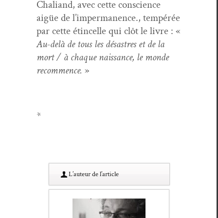
Chaliand, avec cette con­science
aigüe de l’impermanence., tem­pérée
par cette étin­celle qui clôt le livre : «
Au-delà de tous les désas­tres et de la
mort / à chaque nais­sance, le monde
recom­mence.
»
*
L’au­teur de l’article