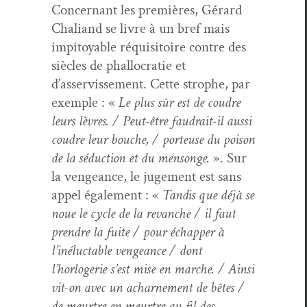
Con­cer­nant les pre­mières, Gérard
Chaliand se livre à un bref mais
impi­toy­able réquisi­toire con­tre des
siè­cles de phal­locratie et
d’asservissement. Cette stro­phe, par
exem­ple : «
Le plus sûr est de coudre
leurs lèvres. / Peut-être faudrait-il aus­si
coudre leur bouche, / por­teuse du poi­son
de la séduc­tion et du men­songe.
». Sur
la vengeance, le juge­ment est sans
appel égale­ment : «
Tan­dis que déjà se
noue le cycle de la revanche / il faut
pren­dre la fuite / pour échap­per à
l’inéluctable vengeance / dont
l’horlogerie s’est mise en marche. / Ain­si
vit-on avec un acharne­ment de bêtes /
de meurtre en meurtre au fil des