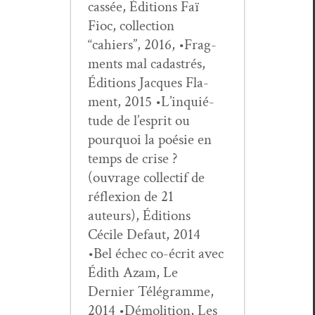
cassée, Édi­tions Faï
Fioc, col­lec­tion
“cahiers”, 2016, •Frag­
ments mal cadas­trés,
Édi­tions Jacques Fla­
ment, 2015 •L’in­quié­
tude de l’e­sprit ou
pourquoi la poésie en
temps de crise ?
(ouvrage col­lec­tif de
réflex­ion de 21
auteurs), Édi­tions
Cécile Defaut, 2014
•Bel échec co-écrit avec
Édith Azam, Le
Dernier Télé­gramme,
2014 •Démo­li­tion, Les