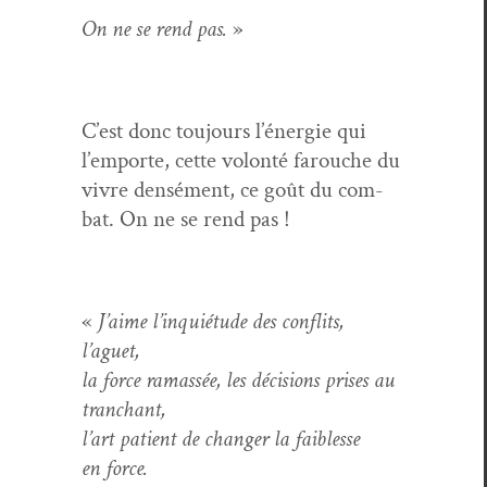
On ne se rend pas.
»
C’est donc tou­jours l’énergie qui
l’emporte, cette volon­té farouche du
vivre den­sé­ment, ce goût du com­
bat. On ne se rend pas !
«
J’aime l’inquiétude des con­flits,
l’aguet,
la force ramassée, les déci­sions pris­es au
tranchant,
l’art patient de chang­er la faib­lesse
en force.