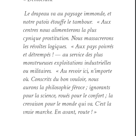
Le dra­peau va au paysage immonde, et
notre patois étouffe le tam­bour. « Aux
cen­tres nous ali­menterons la plus
cynique pros­ti­tu­tion. Nous mas­sacrerons
les révoltes logiques. « Aux pays poivrés
et détrem­pés ! — au ser­vice des plus
mon­strueuses exploita­tions indus­trielles
ou mil­i­taires. « Au revoir ici, n’im­porte
où. Con­scrits du bon vouloir, nous
aurons la philoso­phie féroce ; igno­rants
pour la sci­ence, roués pour le con­fort ; la
crevai­son pour le monde qui va. C’est la
vraie marche. En avant, route ! »