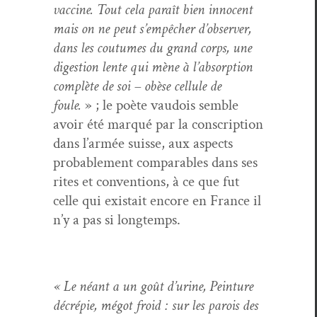
vac­cine. Tout cela paraît bien inno­cent
mais on ne peut s’empêcher d’ob­serv­er,
dans les cou­tumes du grand corps, une
diges­tion lente qui mène à l’ab­sorp­tion
com­plète de soi – obèse cel­lule de
foule.
» ; le poète vau­dois sem­ble
avoir été mar­qué par la con­scrip­tion
dans l’ar­mée suisse, aux aspects
prob­a­ble­ment com­pa­ra­bles dans ses
rites et con­ven­tions, à ce que fut
celle qui exis­tait encore en France il
n’y a pas si longtemps.
« Le néant a un goût d’urine, Pein­ture
décrépie, mégot froid : sur les parois des