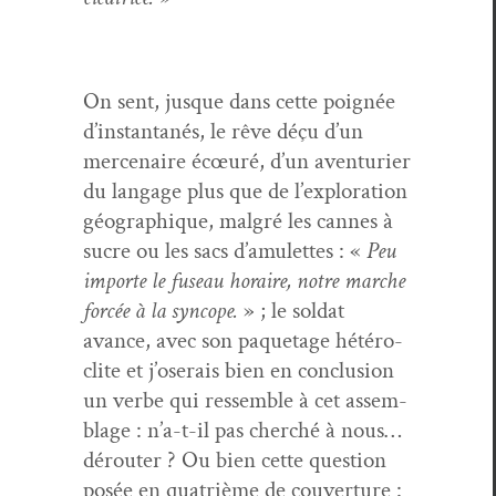
On sent, jusque dans cette poignée
d’in­stan­ta­nés, le rêve déçu d’un
mer­ce­naire écœuré, d’un aven­turi­er
du lan­gage plus que de l’ex­plo­ration
géo­graphique, mal­gré les cannes à
sucre ou les sacs d’a­mulettes : «
Peu
importe le fuse­au horaire, notre marche
for­cée à la syn­cope.
» ; le sol­dat
avance, avec son paque­tage hétéro­
clite et j’oserais bien en con­clu­sion
un verbe qui ressem­ble à cet assem­
blage : n’a-t-il pas cher­ché à nous…
dérouter ? Ou bien cette ques­tion
posée en qua­trième de cou­ver­ture :