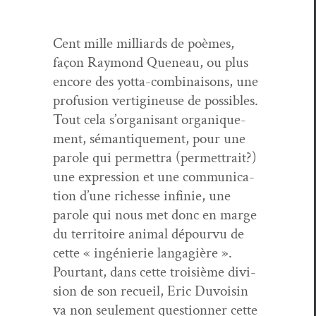
Cent mille mil­liards de poèmes,
façon Ray­mond Que­neau, ou plus
encore des yot­ta-com­bi­naisons, une
pro­fu­sion ver­tig­ineuse de pos­si­bles.
Tout cela s’or­gan­isant organique­
ment, séman­tique­ment, pour une
parole qui per­me­t­tra (per­me­t­trait?)
une expres­sion et une com­mu­ni­ca­
tion d’une richesse infinie, une
parole qui nous met donc en marge
du ter­ri­toire ani­mal dépourvu de
cette « ingénierie lan­gag­ière ».
Pour­tant, dans cette troisième divi­
sion de son recueil, Eric Duvoisin
va non seule­ment ques­tion­ner cette