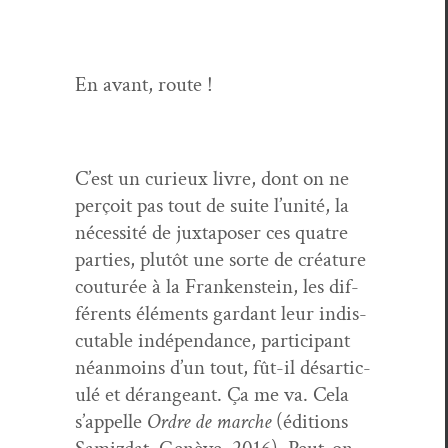
En avant, route !
C’est un curieux livre, dont on ne
perçoit pas tout de suite l’u­nité, la
néces­sité de jux­ta­pos­er ces qua­tre
par­ties, plutôt une sorte de créa­ture
couturée à la Franken­stein, les dif­
férents élé­ments gar­dant leur indis­
cutable indépen­dance, par­tic­i­pant
néan­moins d’un tout, fût-il désar­tic­
ulé et dérangeant. Ça me va. Cela
s’ap­pelle
Ordre de marche
(édi­tions