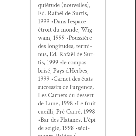
quié­tude (nou­velles),
Ed. Rafaël de Sur­tis,
1999 •Dans l’e­space
étroit du monde, Wig­
wam, 1999 •Pous­sière
des lon­gi­tudes, ter­mi­
nus, Ed. Rafaël de Sur­
tis, 1999 •le com­pas
brisé, Pays d’Herbes,
1999 •Car­net des états
suc­ces­sifs de l’ur­gence,
Les Car­nets du dessert
de Lune, 1998 •Le fruit
cueil­li, Pré Car­ré, 1998
•Bar des Pla­tanes, L’épi
de sei­gle, 1998 •sédi­