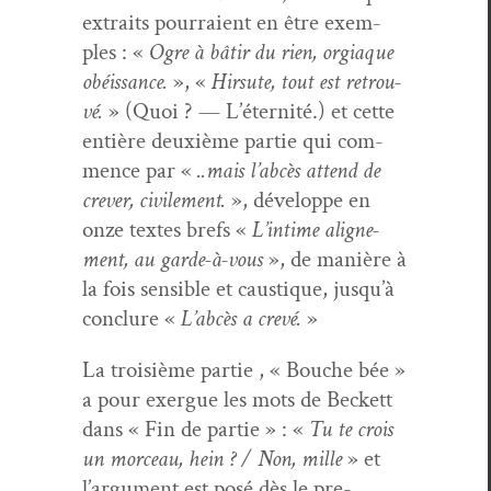
extraits pour­raient en être exem­
ples : «
Ogre à bâtir du rien, orgiaque
obéis­sance.
», «
Hir­sute, tout est retrou­
vé.
» (Quoi ? — L’é­ter­nité.) et cette
entière deux­ième par­tie qui com­
mence par «
..mais l’abcès attend de
crev­er, civile­ment.
», développe en
onze textes brefs «
L’in­time aligne­
ment, au garde-à-vous
», de manière à
la fois sen­si­ble et caus­tique, jusqu’à
con­clure «
L’abcès a crevé.
»
La troisième par­tie , « Bouche bée »
a pour exer­gue les mots de Beck­ett
dans « Fin de par­tie » : «
Tu te crois
un morceau, hein ? / Non, mille
» et
l’ar­gu­ment est posé dès le pre­