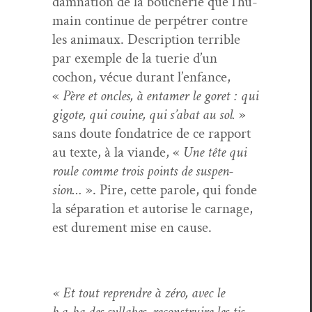
damna­tion de la boucherie que l’hu­
main con­tin­ue de per­pétr­er con­tre
les ani­maux. Descrip­tion ter­ri­ble
par exem­ple de la tuerie d’un
cochon, vécue durant l’en­fance,
«
Père et oncles, à entamer le goret : qui
gig­ote, qui couine, qui s’a­bat au sol.
»
sans doute fon­da­trice de ce rap­port
au texte, à la viande, «
Une tête qui
roule comme trois points de sus­pen­
sion…
». Pire, cette parole, qui fonde
la sépa­ra­tion et autorise le car­nage,
est dure­ment mise en cause.
« Et tout repren­dre à zéro, avec le
b.a‑ba des syl­labes, recon­stru­ire les tis­