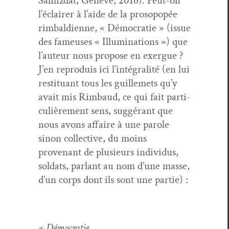
Samiz­dat, Genève, 2016). Peut-on
l’é­clair­er à l’aide de la prosopopée
rim­bal­di­enne, « Démoc­ra­tie » (issue
des fameuses « Illu­mi­na­tions ») que
l’au­teur nous pro­pose en exer­gue ?
J’en repro­duis ici l’in­té­gral­ité (en lui
resti­tu­ant tous les guillemets qu’y
avait mis Rim­baud, ce qui fait par­ti­
c­ulière­ment sens, sug­gérant que
nous avons affaire à une parole
sinon col­lec­tive, du moins
provenant de plusieurs indi­vidus,
sol­dats, par­lant au nom d’une masse,
d’un corps dont ils sont une partie) :
« Démoc­ra­tie