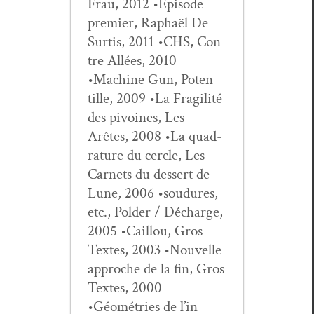
Frau, 2012 •Épisode
pre­mier, Raphaël De
Sur­tis, 2011 •CHS, Con­
tre Allées, 2010
•Machine Gun, Poten­
tille, 2009 •La Fragilité
des pivoines, Les
Arêtes, 2008 •La quad­
ra­ture du cer­cle, Les
Car­nets du dessert de
Lune, 2006 •soudures,
etc., Pold­er / Décharge,
2005 •Cail­lou, Gros
Textes, 2003 •Nou­velle
approche de la fin, Gros
Textes, 2000
•Géométries de l’in­