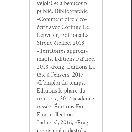
ve­jols) et a beau­coup
pub­lié. Bib­li­ogra­phie :
•Com­ment dire ? co-
écrit avec Corinne Le
Lep­vri­er, Édi­tions La
Sirène étoilée, 2018
•Ter­ri­toires approx­i­
mat­ifs, Édi­tions Faï fioc,
2018 •Pong, Édi­tions La
tête à l’en­vers, 2017
•L’emploi du temps,
Édi­tions le phare du
cous­seix, 2017 •cadence
cassée, Édi­tions Faï
Fioc, col­lec­tion
“cahiers”, 2016, •Frag­
ments mal cadas­trés,