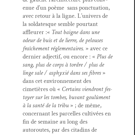
enue d’un poème sans ponc­tu­a­tion,
avec retour à la ligne. L’u­nivers de
la sol­datesque sem­ble pour­tant
affleur­er :«
Tout baigne dans une
odeur de buis et de lierre, de pelous­es
fraîche­ment régle­men­taires.
» avec ce
dernier adjec­tif, ou encore : «
Plus de
sang, plus de corps à tor­dre / plus de
linge sale / asphyx­ié dans ses fibres
»
dans cet envi­ron­nement des
cimetières où «
Cer­tains vien­dront fes­
toy­er sur les tombes, buvant goulû­ment
à la san­té de la tribu
» ; de même,
con­cer­nant les par­celles cul­tivées en
fin de semaine au long des
autoroutes, par des citadins de