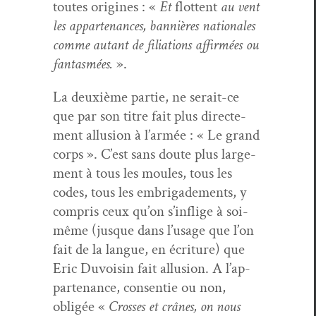
toutes orig­ines : «
Et
flot­tent
au vent
les appar­te­nances, ban­nières nationales
comme autant de fil­i­a­tions affir­mées ou
fan­tas­mées.
».
La deux­ième par­tie, ne serait-ce
que par son titre fait plus directe­
ment allu­sion à l’ar­mée : « Le grand
corps ». C’est sans doute plus large­
ment à tous les moules, tous les
codes, tous les embri­gade­ments, y
com­pris ceux qu’on s’in­flige à soi-
même (jusque dans l’usage que l’on
fait de la langue, en écri­t­ure) que
Eric Duvoisin fait allu­sion. A l’ap­
par­te­nance, con­sen­tie ou non,
oblig­ée «
Cross­es et crânes, on nous