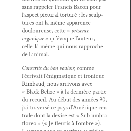
sans rap­pel­er Fran­cis Bacon pour
l’aspect pic­tur­al tor­turé ; les sculp­
tures ont la même apparence
douloureuse, cette «
présence
organique
» qu’évoque l’au­teur,
celle-là même qui nous rap­proche
de l’animal.
Con­scrits du bon vouloir,
comme
l’écrivait l’énig­ma­tique et ironique
Rim­baud, nous arrivons avec
« Black Belize » à la dernière par­tie
du recueil. Au début des années 90,
j’ai tra­ver­sé ce pays d’Amérique cen­
trale dont la devise est « Sub umbra
flo­reo » (« Je fleuris à l’om­bre »).