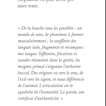
mier texte.
« De la bouche tous les pos­si­bles : un
monde de sons, de phonèmes à for­mer
mus­cu­laire­ment ; la souf­flerie des
langues isole, frag­mente et recom­pose :
ma langue. Sif­flantes, frica­tives et
nasales réson­nent dans la grotte, du
mag­ma pri­mal s’or­gan­ise l’orchestre
buc­cal. Des orig­ines va vers le sens, de
l’ex­il vers les signes, et nous dif­féren­cie
de l’an­i­mal. L’ar­tic­u­la­tion est le
squelette de l’hu­man­ité. La parole, son
cer­ti­fi­cat d’authenticité. »