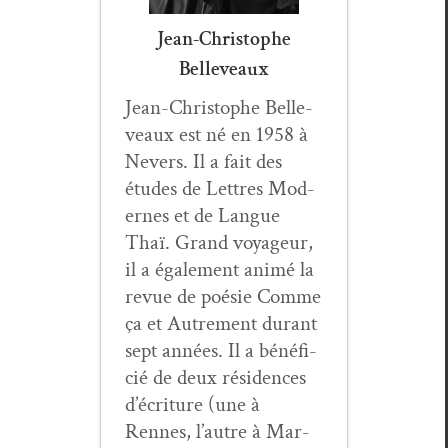
Jean-Christophe
Belleveaux
Jean-Christophe Belle­
veaux est né en 1958 à
Nev­ers. Il a fait des
études de Let­tres Mod­
ernes et de Langue
Thaï. Grand voyageur,
il a égale­ment ani­mé la
revue de poésie Comme
ça et Autrement durant
sept années. Il a béné­fi­
cié de deux rési­dences
d’écri­t­ure (une à
Rennes, l’autre à Mar­