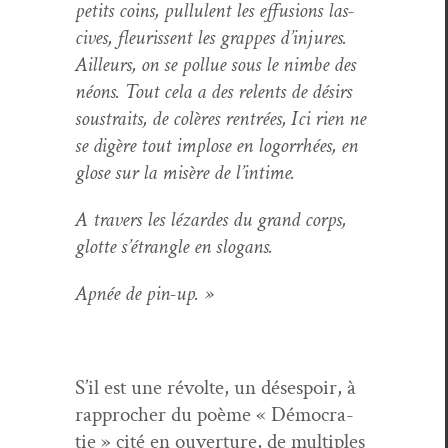
petits coins, pul­lu­lent les effu­sions las­
cives, fleuris­sent les grappes d’in­jures.
Ailleurs, on se pol­lue sous le nimbe des
néons. Tout cela a des relents de désirs
sous­traits, de colères ren­trées, Ici rien ne
se digère tout implose en log­or­rhées, en
glose sur la mis­ère de l’intime.
A tra­vers les lézardes du grand corps,
glotte s’é­tran­gle en slogans.
Apnée de pin-up. »
S’il est une révolte, un dés­espoir, à
rap­procher du poème « Démoc­ra­
tie » cité en ouver­ture, de mul­ti­ples