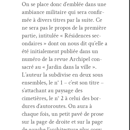
On se place donc d’emblée dans une
ambiance mil­i­taire qui sera con­fir­
mée à divers titres par la suite. Ce
ne sera pas le pro­pos de la pre­mière
par­tie, inti­t­ulée « Rési­dences sec­
ondaires » dont on nous dit qu’elle a
été ini­tiale­ment pub­liée dans un
numéro de la revue Archipel con­
sacré au « Jardin dans la ville ».
L’au­teur la sub­di­vise en deux sous
ensem­bles, le n° 1 – c’est son titre –
s’at­tachant au paysage des
cimetières, le n° 2 à celui des bor­
dures d’au­toroutes. On aura à
chaque fois, un petit pavé de prose
sur la page de droite et sur la page
de gauche l’ar­chi­tec­ture plus con­v­