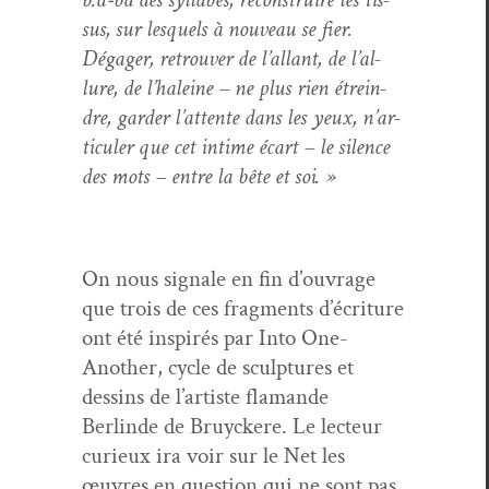
sus, sur lesquels à nou­veau se fier.
Dégager, retrou­ver de l’al­lant, de l’al­
lure, de l’haleine – ne plus rien étrein­
dre, garder l’at­tente dans les yeux, n’ar­
tic­uler que cet intime écart – le silence
des mots – entre la bête et soi. »
On nous sig­nale en fin d’ou­vrage
que trois de ces frag­ments d’écri­t­ure
ont été inspirés par Into One-
Anoth­er, cycle de sculp­tures et
dessins de l’artiste fla­mande
Berlinde de Bruy­ckere. Le lecteur
curieux ira voir sur le Net les
œuvres en ques­tion qui ne sont pas