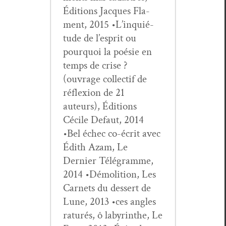
Édi­tions Jacques Fla­
ment, 2015 •L’in­quié­
tude de l’e­sprit ou
pourquoi la poésie en
temps de crise ?
(ouvrage col­lec­tif de
réflex­ion de 21
auteurs), Édi­tions
Cécile Defaut, 2014
•Bel échec co-écrit avec
Édith Azam, Le
Dernier Télé­gramme,
2014 •Démo­li­tion, Les
Car­nets du dessert de
Lune, 2013 •ces angles
raturés, ô labyrinthe, Le