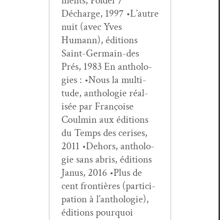
ments, Pold­er /
Décharge, 1997 •L’autre
nuit (avec Yves
Humann), édi­tions
Saint-Ger­main-des
Prés, 1983 En antholo­
gies : •Nous la mul­ti­
tude, antholo­gie réal­
isée par Françoise
Coul­min aux édi­tions
du Temps des ceris­es,
2011 •Dehors, antholo­
gie sans abris, édi­tions
Janus, 2016 •Plus de
cent fron­tières (par­tic­i­
pa­tion à l’an­tholo­gie),
édi­tions pourquoi