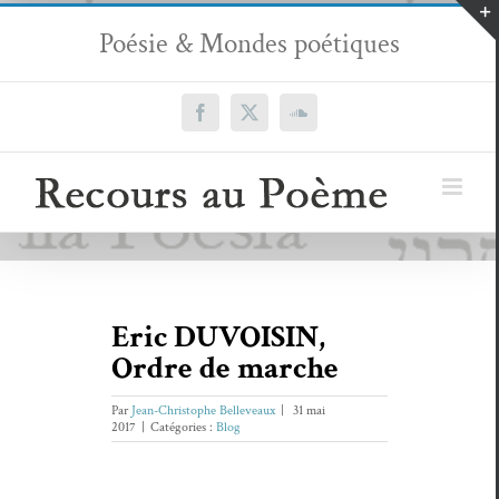
Passer
Poésie & Mondes poétiques
au
contenu
Facebook
X
SoundCloud
Eric DUVOISIN,
Ordre de marche
Par
Jean-Christophe Belleveaux
|
31 mai
2017
|
Catégories :
Blog