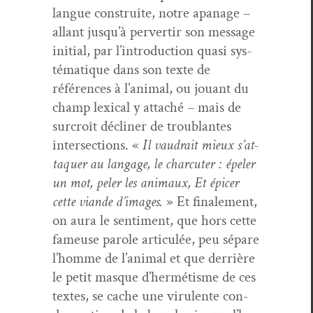
langue con­stru­ite, notre apanage –
allant jusqu’à per­ver­tir son mes­sage
ini­tial, par l’in­tro­duc­tion qua­si sys­
té­ma­tique dans son texte de
références à l’an­i­mal, ou jouant du
champ lex­i­cal y attaché – mais de
sur­croît déclin­er de trou­blantes
inter­sec­tions. «
Il vaudrait mieux s’at­
ta­quer au lan­gage, le char­cuter : épel­er
un mot, pel­er les ani­maux, Et épicer
cette viande d’im­ages.
» Et finale­ment,
on aura le sen­ti­ment, que hors cette
fameuse parole artic­ulée, peu sépare
l’homme de l’an­i­mal et que der­rière
le petit masque d’her­métisme de ces
textes, se cache une vir­u­lente con­