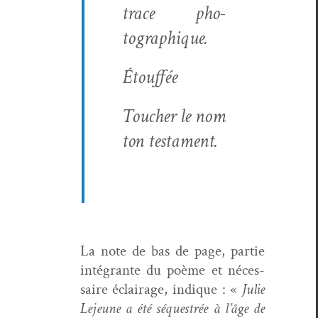
trace pho­
tographique.
Étouf­fée
Touch­er le nom
ton tes­ta­ment.
La note de bas de page, par­tie
inté­grante du poème et néces­
saire éclairage, indique : «
Julie
Leje­une a été séquestrée à l’âge de