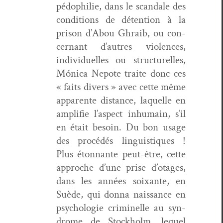
pédophilie, dans le scan­dale des
con­di­tions de déten­tion à la
prison d’Abou Ghraib, ou con­
cer­nant d’autres vio­lences,
indi­vidu­elles ou struc­turelles,
Móni­ca Nepote traite donc ces
« faits divers » avec cette même
appar­ente dis­tance, laque­lle en
ampli­fie l’aspect inhu­main, s’il
en était besoin. Du bon usage
des procédés lin­guis­tiques !
Plus éton­nante peut-être, cette
approche d’une prise d’otages,
dans les années soix­ante, en
Suède, qui don­na nais­sance en
psy­cholo­gie crim­inelle au syn­
drome de Stock­holm, lequel