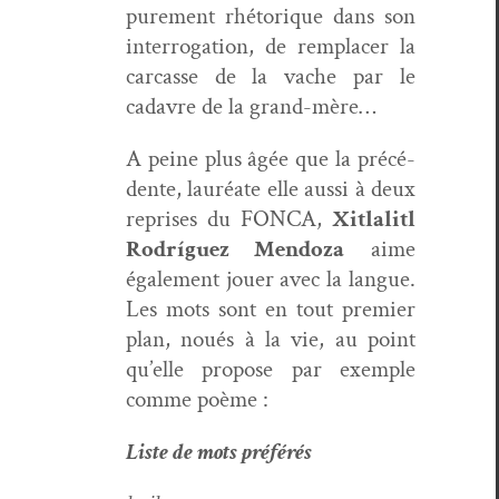
pure­ment rhé­torique dans son
inter­ro­ga­tion, de rem­plac­er la
car­casse de la vache par le
cadavre de la grand-mère…
A peine plus âgée que la précé­
dente, lau­réate elle aus­si à deux
repris­es du FONCA,
Xit­lal­itl
Rodríguez Men­doza
aime
égale­ment jouer avec la langue.
Les mots sont en tout pre­mier
plan, noués à la vie, au point
qu’elle pro­pose par exem­ple
comme poème :
Liste de mots préférés