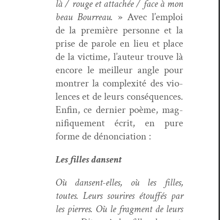
là / rouge et attachée / face à mon
beau Bour­reau.
» Avec l’emploi
de la pre­mière per­son­ne et la
prise de parole en lieu et place
de la vic­time, l’auteur trou­ve là
encore le meilleur angle pour
mon­tr­er la com­plex­ité des vio­
lences et de leurs con­séquences.
Enfin, ce dernier poème, mag­
nifique­ment écrit, en pure
forme de dénonciation :
Les filles dansent
Où dansent-elles, où les filles,
toutes. Leurs sourires étouf­fés par
les pier­res. Où le frag­ment de leurs