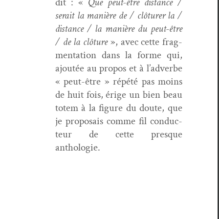
dit : «
Que peut-être dis­tance /
serait la manière de / clô­tur­er la /
dis­tance / la manière du peut-être
/ de la clô­ture
», avec cette frag­
men­ta­tion dans la forme qui,
ajoutée au pro­pos et à l’adverbe
« peut-être » répété pas moins
de huit fois, érige un bien beau
totem à la fig­ure du doute, que
je pro­po­sais comme fil con­duc­
teur de cette presque
anthologie.