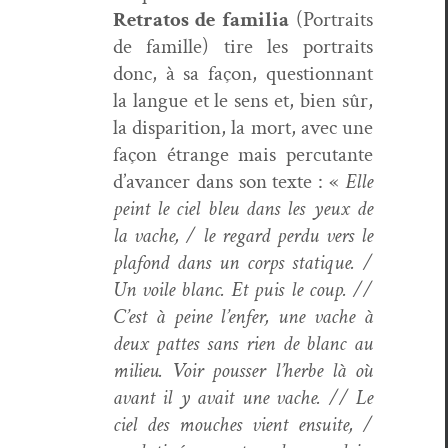
Retratos de famil­ia
(Por­traits
de famille) tire les por­traits
donc, à sa façon, ques­tion­nant
la langue et le sens et, bien sûr,
la dis­pari­tion, la mort, avec une
façon étrange mais per­cu­tante
d’avancer dans son texte : «
Elle
peint le ciel bleu dans les yeux de
la vache, / le regard per­du vers le
pla­fond dans un corps sta­tique. /
Un voile blanc. Et puis le coup. //
C’est à peine l’enfer, une vache à
deux pattes sans rien de blanc au
milieu. Voir pouss­er l’herbe là où
avant il y avait une vache. // Le
ciel des mouch­es vient ensuite, /