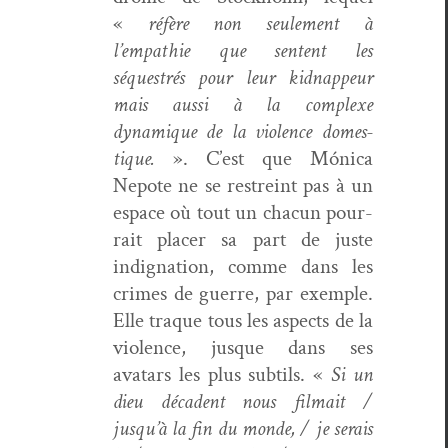
«
réfère non seule­ment à
l’empathie que sen­tent les
séquestrés pour leur kid­nappeur
mais aus­si à la com­plexe
dynamique de la vio­lence domes­
tique.
». C’est que Móni­ca
Nepote ne se restreint pas à un
espace où tout un cha­cun pour­
rait plac­er sa part de juste
indig­na­tion, comme dans les
crimes de guerre, par exem­ple.
Elle traque tous les aspects de la
vio­lence, jusque dans ses
avatars les plus sub­tils. «
Si un
dieu déca­dent nous fil­mait /
jusqu’à la fin du monde, / je serais