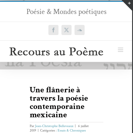
Passer
Poésie & Mondes poétiques
au
contenu
Facebook
X
SoundCloud
Une flânerie à
travers la poésie
contemporaine
mexicaine
Par
Jean-Christophe Belleveaux
|
6 juillet
2019
|
Catégories :
Essais & Chroniques