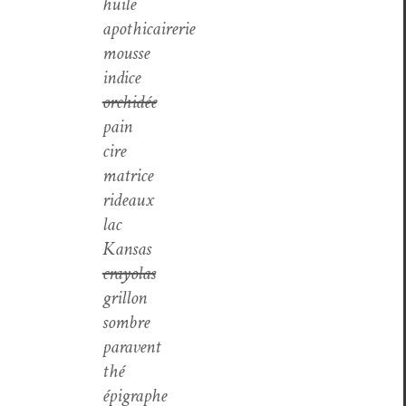
huile
apoth­icairerie
mousse
indice
orchidée
pain
cire
matrice
rideaux
lac
Kansas
cray­olas
gril­lon
som­bre
par­avent
thé
épigraphe