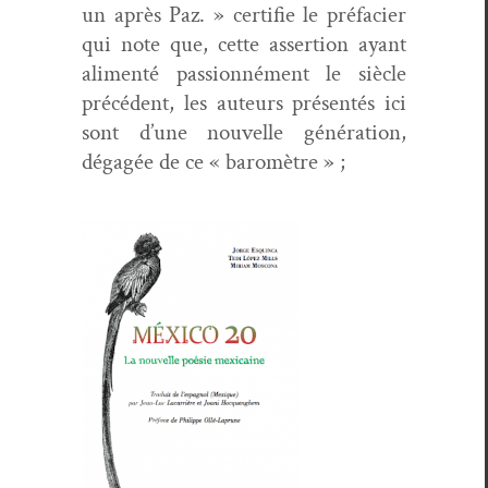
un après Paz. » cer­ti­fie le pré­faci­er
qui note que, cette asser­tion ayant
ali­men­té pas­sion­né­ment le siè­cle
précé­dent, les auteurs présen­tés ici
sont d’une nou­velle généra­tion,
dégagée de ce « baromètre » ;