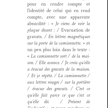
pour en ren­dre compte et
l’identité de celui qui en rend
compte, avec une appar­ente
absur­dité : «
Je viens de voir la
plaque dis­ant : /
Evac­u­a­tion de
gra­vats.
/ En let­tres mag­né­tiques
sur la porte de la camion­nette.
» et
un peu plus loin dans le texte :
«
La camion­nette sort / de la mai­
son. / Elle avance. / Je crois qu’elle
a évac­ué des gra­vats de la mai­son.
/ Et je répète. / La camion­nette /
aux let­tres rouges / sur la por­tière
/ évac­ue des gra­vats. / C’est ce
qu’elle fait parce ce que c’est ce
qu’elle dit. / Présent de