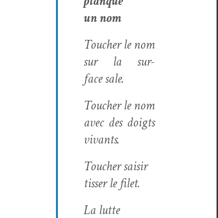
planque
un nom
Touch­er le nom
sur la sur­
face sale.
Touch­er le nom
avec des doigts
vivants.
Touch­er saisir
tiss­er le filet.
La lutte