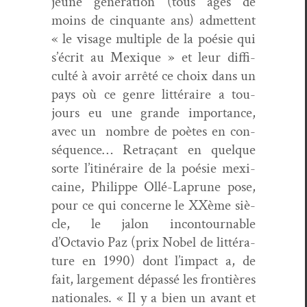
jeune généra­tion (tous âgés de
moins de cinquante ans) admet­tent
« le vis­age mul­ti­ple de la poésie qui
s’écrit au Mex­ique » et leur dif­fi­
culté à avoir arrêté ce choix dans un
pays où ce genre lit­téraire a tou­
jours eu une grande impor­tance,
avec un nom­bre de poètes en con­
séquence… Retraçant en quelque
sorte l’itinéraire de la poésie mex­i­
caine, Philippe Ollé-Laprune pose,
pour ce qui con­cerne le XXème siè­
cle, le jalon incon­tourn­able
d’Octavio Paz (prix Nobel de lit­téra­
ture en 1990) dont l’impact a, de
fait, large­ment dépassé les fron­tières
nationales. « Il y a bien un avant et