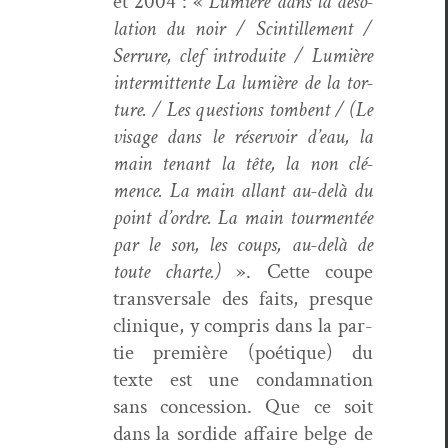
et 2004 : «
Lumière dans la déso­
la­tion du noir / Scin­tille­ment /
Ser­rure, clef intro­duite / Lumière
inter­mit­tente La lumière de la tor­
ture. / Les ques­tions tombent / (Le
vis­age dans le réser­voir d’eau, la
main ten­ant la tête, la non clé­
mence. La main allant au-delà du
point d’ordre. La main tour­men­tée
par le son, les coups, au-delà de
toute charte.)
». Cette coupe
trans­ver­sale des faits, presque
clin­ique, y com­pris dans la par­
tie pre­mière (poé­tique) du
texte est une con­damna­tion
sans con­ces­sion. Que ce soit
dans la sor­dide affaire belge de