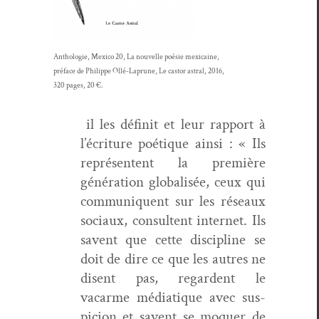
Antholo­gie, Mex­i­co 20, La nou­velle poésie mexicaine,
pré­face de Philippe Ollé-Laprune, Le cas­tor astral, 2016,
320 pages, 20 €.
il les définit et leur rap­port à
l’écriture poé­tique ain­si : « Ils
représen­tent la pre­mière
généra­tion glob­al­isée, ceux qui
com­mu­niquent sur les réseaux
soci­aux, con­sul­tent inter­net. Ils
savent que cette dis­ci­pline se
doit de dire ce que les autres ne
dis­ent pas, regar­dent le
vacarme médi­a­tique avec sus­
pi­cion et savent se moquer de