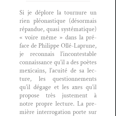
Si je déplore la tour­nure un
rien pléonas­tique (désor­mais
répan­due, qua­si sys­té­ma­tique)
« voire même » dans la pré­
face de Philippe Ollé-Laprune,
je recon­nais l’incontestable
con­nais­sance qu’il a des poètes
mex­i­cains, l’acuité de sa lec­
ture, les ques­tion­nements
qu’il dégage et les axes qu’il
pro­pose très juste­ment à
notre pro­pre lec­ture. La pre­
mière inter­ro­ga­tion porte sur