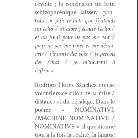
révolte ; la con­clu­sion un brin
schiz­o­phrénique lais­sera pan­
tois : «
puis je note que j’entends
un écho / et alors j’écoute l’écho /
et au final pour ne pas me voir /
pour ne pas me pos­er et me décou­
vrir / j’invente des voix / je perçois
des échos / je m’inciterai à
l’effroi
».
Rodri­go Flo­res Sánchez creuse
volon­tiers ce sil­lon de la mise à
dis­tance et du décalage. Dans le
poème « NOMINATIVE
/MACHINE NOMINATIVE /
NOMINATIVE » il ques­tionne
tout à la fois la réal­ité, la langue