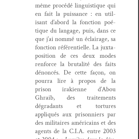
même procédé lin­guis­tique qui
en fait la puis­sance : en util­
isant d’abord la fonc­tion poé­
tique du lan­gage, puis, dans ce
que j’ai nom­mé un éclairage, sa
fonc­tion référen­tielle. La jux­ta­
po­si­tion de ces deux modes
ren­force la bru­tal­ité des faits
dénon­cés. De cette façon, on
pour­ra lire à pro­pos de la
prison iraki­enne d’Abou
Ghraib, des traite­ments
dégradants et tor­tures
appliqués aux pris­on­niers par
des mil­i­taires améri­cains et des
agents de la C.I.A. entre 2003