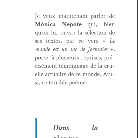
Je veux main­tenant par­ler de
Móni­ca Nepote
qui, bien
qu’on lui ouvre la sélec­tion de
ses textes, par ce vers «
Le
monde est un sac de for­mules
»,
porte, à plusieurs repris­es, pré­
cisé­ment témoignage de la cru­
elle actu­al­ité de ce monde. Ain­
si, ce ter­ri­ble poème :
Dans la