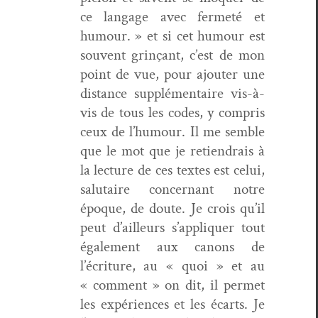
ce lan­gage avec fer­meté et
humour. » et si cet humour est
sou­vent grinçant, c’est de mon
point de vue, pour ajouter une
dis­tance sup­plé­men­taire vis-à-
vis de tous les codes, y com­pris
ceux de l’humour. Il me sem­ble
que le mot que je retiendrais à
la lec­ture de ces textes est celui,
salu­taire con­cer­nant notre
époque, de doute. Je crois qu’il
peut d’ailleurs s’appliquer tout
égale­ment aux canons de
l’écriture, au « quoi » et au
« com­ment » on dit, il per­met
les expéri­ences et les écarts. Je