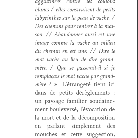
agglu­tinées con­tre les couloirs
blancs / elles con­stru­isent de petits
labyrinthes sur la peau de vache. /
Des chemins pour ren­tr­er à la mai­
son. // Aban­don­ner aus­si est une
image comme la vache au milieu
du chemin en est une. // Dire le
mot vache au lieu de dire grand-
mère. / Que se passerait-il si je
rem­plaçais le mot vache par grand-
mère ?
». L’étrangeté tient ici
dans de petits dérè­gle­ments :
un paysage fam­i­li­er soudaine­
ment boulever­sé, l’évocation de
la mort et de la décom­po­si­tion
en par­lant sim­ple­ment des
mouch­es et cette sug­ges­tion,