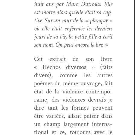
huit ans par Marc Dutroux. Elle
est morte alors qu’elle était sa cap­
tive. Sur un mur de la « planque »
où elle était enfer­mée les derniers
jours de sa vie, la petite fille a écrit
son nom. On peut encore le lire.
»
Cet extrait de son livre
« Hechos diver­sos » (faits
divers), comme les autres
poèmes du même ouvrage, fait
état de la vio­lence con­tem­po­
raine, des vio­lences devrais-je
dire tant les formes peu­vent
être var­iées, allant puis­er dans
un champ large­ment inter­na­
tion­al et ce, tou­jours avec le