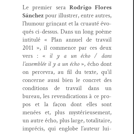
Le pre­mier sera
Rodri­go Flo­res
Sánchez
pour illus­tr­er, entre autres,
l’humour grinçant et la cru­auté évo­
qués ci-dessus. Dans un long poème
inti­t­ulé « Plan annuel de tra­vail
2011 », il com­mence par ces deux
vers : «
il y a un écho / dans
l’assemblée il y a un écho
», écho dont
on percevra, au fil du texte, qu’il
con­cerne aus­si bien le con­cret des
con­di­tions de tra­vail dans un
bureau, les reven­di­ca­tions à ce pro­
pos et la façon dont elles sont
menées et, plus mys­térieuse­ment,
un autre écho, plus large, total­i­taire,
impré­cis, qui englobe l’auteur lui-