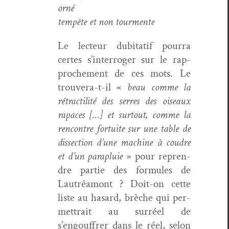
orné
tem­pête et non tourmente
Le lecteur dubi­tatif pour­ra
certes s’interroger sur le rap­
proche­ment de ces mots. Le
trou­vera-t-il «
beau comme la
rétrac­til­ité des ser­res des oiseaux
rapaces […] et surtout, comme la
ren­con­tre for­tu­ite sur une table de
dis­sec­tion d’une machine à coudre
et d’un para­pluie
» pour repren­
dre par­tie des for­mules de
Lautréa­mont ? Doit-on cette
liste au hasard, brèche qui per­
me­t­trait au sur­réel de
s’engouffrer dans le réel, selon