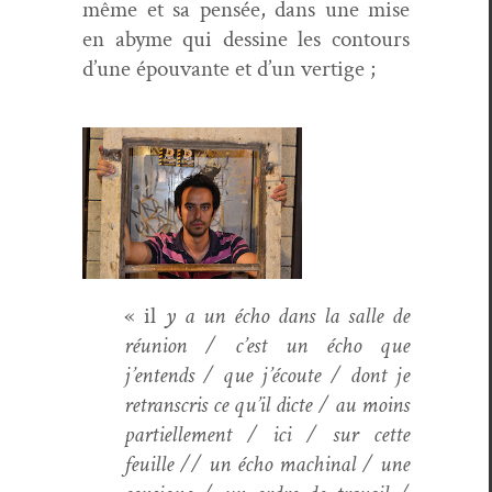
même et sa pen­sée, dans une mise
en abyme qui des­sine les con­tours
d’une épou­vante et d’un vertige ;
« il
y a un écho dans la salle de
réu­nion / c’est un écho que
j’entends / que j’écoute / dont je
retran­scris ce qu’il dicte / au moins
par­tielle­ment / ici / sur cette
feuille // un écho machi­nal / une