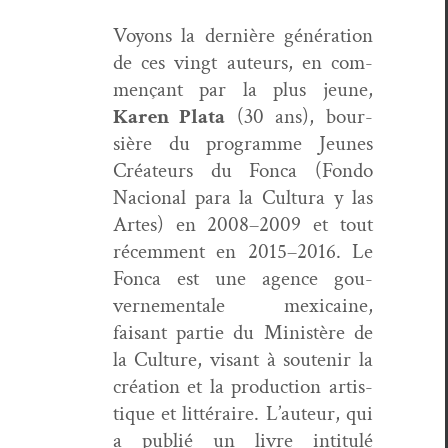
Voyons la dernière généra­tion
de ces vingt auteurs, en com­
mençant par la plus jeune,
Karen Pla­ta
(30 ans), bour­
sière du pro­gramme Jeunes
Créa­teurs du Fon­ca (Fon­do
Nacional para la Cul­tura y las
Artes) en 2008–2009 et tout
récem­ment en 2015–2016. Le
Fon­ca est une agence gou­
verne­men­tale mex­i­caine,
faisant par­tie du Min­istère de
la Cul­ture, visant à soutenir la
créa­tion et la pro­duc­tion artis­
tique et lit­téraire. L’auteur, qui
a pub­lié un livre inti­t­ulé