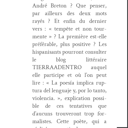
André Bre­ton ? Que penser,
par ailleurs des deux mots
rayés ? Et enfin du dernier
vers : « tem­pête et non tour­
mente » ? La pre­mière est-elle
préférable, plus pos­i­tive ? Les
his­panisants pour­ront con­sul­ter
le blog lit­téraire
TIERRAADENTRO auquel
elle par­ticipe et où l’on peut
lire : « La poesía impli­ca rup­
tura del lengua­je y, por lo tan­to,
vio­len­cia. », expli­ca­tion pos­si­
ble de ces ten­ta­tives que
d’aucuns trou­veront trop for­
mal­istes. Cette poète, qui a