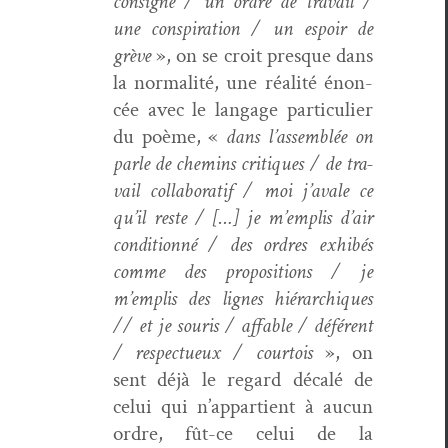
con­signe / un ordre de tra­vail /
une con­spir­a­tion / un espoir de
grève
», on se croit presque dans
la nor­mal­ité, une réal­ité énon­
cée avec le lan­gage par­ti­c­uli­er
du poème, «
dans l’assemblée on
par­le de chemins cri­tiques / de tra­
vail col­lab­o­ratif / moi j’avale ce
qu’il reste / […]
je m’emplis d’air
con­di­tion­né / des ordres exhibés
comme des propo­si­tions / je
m’emplis des lignes hiérar­chiques
// et je souris / affa­ble / déférent
/ respectueux / cour­tois
», on
sent déjà le regard décalé de
celui qui n’appartient à aucun
ordre, fût-ce celui de la