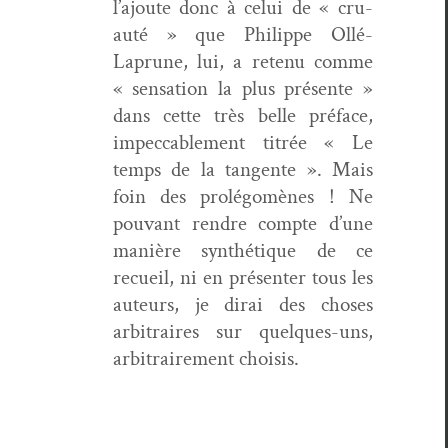
l’ajoute donc à celui de « cru­
auté » que Philippe Ollé-
Laprune, lui, a retenu comme
« sen­sa­tion la plus présente »
dans cette très belle pré­face,
impec­ca­ble­ment titrée « Le
temps de la tan­gente ». Mais
foin des pro­lé­gomènes ! Ne
pou­vant ren­dre compte d’une
manière syn­thé­tique de ce
recueil, ni en présen­ter tous les
auteurs, je dirai des choses
arbi­traires sur quelques-uns,
arbi­traire­ment choisis.