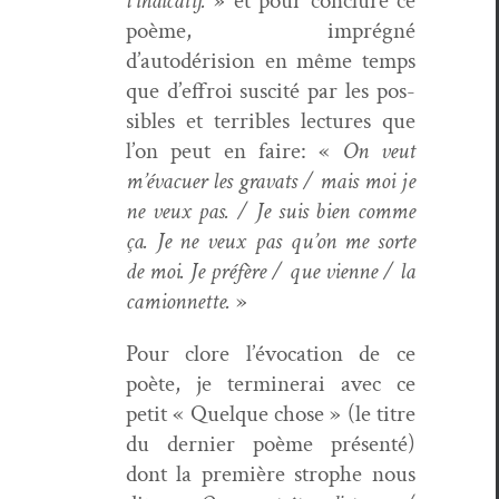
l’indicatif.
» et pour con­clure ce
poème, imprégné
d’autodérision en même temps
que d’effroi sus­cité par les pos­
si­bles et ter­ri­bles lec­tures que
l’on peut en faire: «
On veut
m’évacuer les gra­vats / mais moi je
ne veux pas. / Je suis bien comme
ça. Je ne veux pas qu’on me sorte
de moi. Je préfère / que vienne / la
camion­nette.
»
Pour clore l’évocation de ce
poète, je ter­min­erai avec ce
petit « Quelque chose » (le titre
du dernier poème présen­té)
dont la pre­mière stro­phe nous