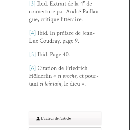
e
[3]
Ibid. Extrait de la 4
de
cou­ver­ture par André Pail­lau­
gue, cri­tique littéraire.
[4]
Ibid. In pré­face de Jean-
Luc Coudray, page 9.
[5]
Ibid. Page 40.
[6]
Cita­tion de Friedrich
Hölder­lin «
si proche
, et pour­
tant
si loin­tain
, le dieu ».
L’au­teur de l’article