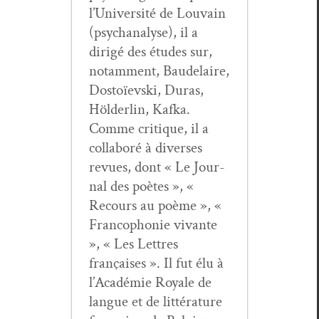
l’Université de Lou­vain
(psy­ch­analyse), il a
dirigé des études sur,
notam­ment, Baude­laire,
Dos­toïevs­ki, Duras,
Hölder­lin, Kaf­ka.
Comme cri­tique, il a
col­laboré à divers­es
revues, dont « Le Jour­
nal des poètes », «
Recours au poème », «
Fran­coph­o­nie vivante
», « Les Let­tres
français­es ». Il fut élu à
l’Académie Royale de
langue et de lit­téra­ture