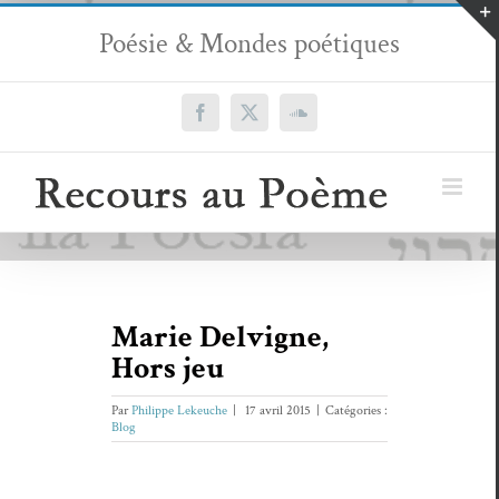
Passer
Poésie & Mondes poétiques
au
contenu
Facebook
X
SoundCloud
Marie Delvigne,
Hors jeu
Par
Philippe Lekeuche
|
17 avril 2015
|
Catégories :
Blog