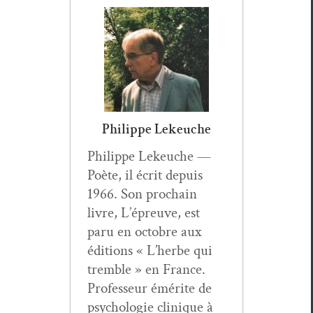
Philippe Lekeuche
Philippe Lekeuche —
Poète, il écrit depuis
1966. Son prochain
livre, L’épreuve, est
paru en octo­bre aux
édi­tions « L’herbe qui
trem­ble » en France.
Pro­fesseur émérite de
psy­cholo­gie clin­ique à