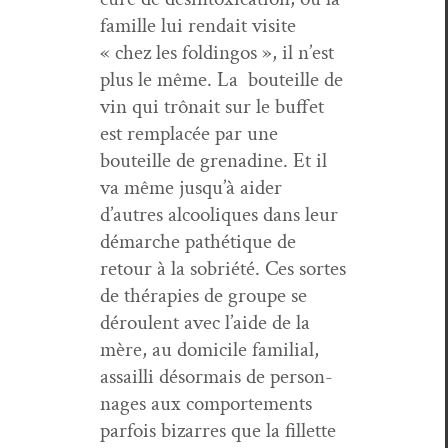
famille lui rendait vis­ite
« chez les foldin­gos », il n’est
plus le même. La bouteille de
vin qui trô­nait sur le buf­fet
est rem­placée par une
bouteille de grena­dine. Et il
va même jusqu’à aider
d’autres alcooliques dans leur
démarche pathé­tique de
retour à la sobriété. Ces sortes
de thérapies de groupe se
déroulent avec l’aide de la
mère, au domi­cile famil­ial,
assail­li désor­mais de per­son­
nages aux com­porte­ments
par­fois bizarres que la fil­lette