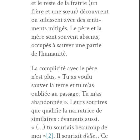
et le reste de la fratrie (un
frère et une sœur) décou­vrent
ou subis­sent avec des sen­ti­
ments mit­igés. Le père et la
mère sont sou­vent absents,
occupés à sauver une par­tie
de l’humanité.
La com­plic­ité avec le père
n’est plus. « Tu as voulu
sauver la terre et tu m’as
oubliée au pas­sage. Tu m’as
aban­don­née ». Leurs sourires
que qual­i­fie la nar­ra­trice de
sim­i­laires : évanouis aus­si.
« (…) tu souri­ais beau­coup de
moi »
[2]
. Il souri­ait
d’elle
… Ce