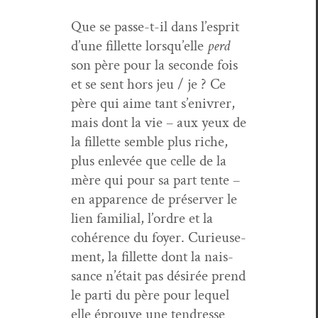
Que se passe-t-il dans l’esprit
d’une fil­lette lorsqu’elle
perd
son père pour la sec­onde fois
et se sent hors jeu / je ? Ce
père qui aime tant s’enivrer,
mais dont la vie – aux yeux de
la fil­lette sem­ble plus riche,
plus enlevée que celle de la
mère qui pour sa part tente –
en apparence de préserv­er le
lien famil­ial, l’ordre et la
cohérence du foy­er. Curieuse­
ment, la fil­lette dont la nais­
sance n’était pas désirée prend
le par­ti du père pour lequel
elle éprou­ve une ten­dresse