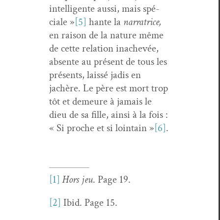
intel­li­gente aus­si, mais spé­
ciale »
[5]
hante la
nar­ra­trice,
en rai­son de la nature même
de cette rela­tion inachevée,
absente au présent de tous les
présents, lais­sé jadis en
jachère. Le père est mort trop
tôt et demeure à jamais le
dieu de sa fille, ain­si à la fois :
« Si proche et si loin­tain »
[6]
.
[1]
Hors jeu
. Page 19.
[2]
Ibid. Page 15.