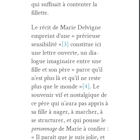
qui suff­i­sait à con­tenter la
fillette.
Le réc­it de Marie Delvi­gne
empreint d’une « pré­cieuse
sen­si­bil­ité »
[3]
con­stitue ici
une let­tre ouverte, un dia­
logue imag­i­naire entre une
fille et son père « parce qu’il
n’est plus là et qu’il ne reste
plus que le monde »
[4]
. Le
sou­venir vif et nos­tal­gique de
ce père qui n’aura pas appris à
sa fille à nag­er, à marcher, à
se struc­tur­er, et qui pousse le
per­son­nage
de Marie à con­fi­er :
« Il paraît que je suis jolie, et