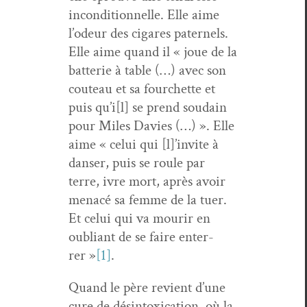
incon­di­tion­nelle. Elle aime
l’odeur des cig­a­res pater­nels.
Elle aime quand il « joue de la
bat­terie à table (…) avec son
couteau et sa fourchette et
puis qu’i[l] se prend soudain
pour Miles Davies (…) ». Elle
aime « celui qui [l]’invite à
danser, puis se roule par
terre, ivre mort, après avoir
men­acé sa femme de la tuer.
Et celui qui va mourir en
oubliant de se faire enter­
rer »
[1]
.
Quand le père revient d’une
cure de dés­in­tox­i­ca­tion, où la