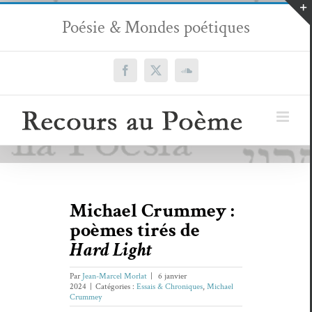
Passer
Poésie & Mondes poétiques
au
contenu
Facebook
X
SoundCloud
Michael Crummey :
poèmes tirés de
Hard Light
Par
Jean-Marcel Morlat
|
6 janvier
2024
|
Catégories :
Essais & Chroniques
,
Michael
Crummey