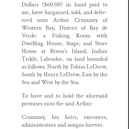
Dol­lars ($60.00) in hand paid to
me, have bar­gained, sold, and deliv­
ered unto Arthur Crum­mey of
West­ern Bay, Dis­trict of Bay de
Verde: a Fish­ing Room with
Dwelling House, Stage, and Store
House at Breen’s Island, Indi­an
Tick­le, Labrador, on land bound­ed
as fol­lows: North by Tobias LeDrew,
South by Hen­ry LeDrew, East by the
Sea and West by the Sea.
To have and to hold the afore­said
premis­es unto the said Arthur
Crum­mey, his heirs, exe­cuters,
admin­is­tra­tors and assigns forever.