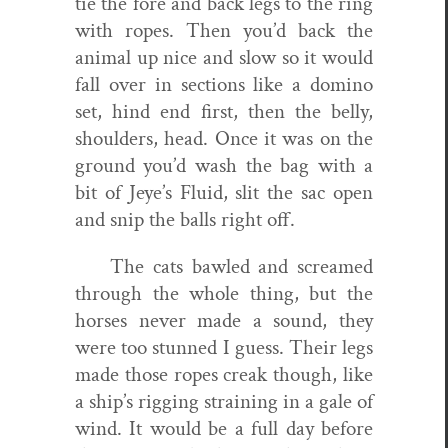
tie the fore and back legs to the ring
with ropes. Then you’d back the
ani­mal up nice and slow so it would
fall over in sec­tions like a domi­no
set, hind end first, then the bel­ly,
shoul­ders, head. Once it was on the
ground you’d wash the bag with a
bit
of J
eye’s Flu­id, slit the sac open
and snip the balls right off.
The cats bawled and screamed
through the whole thing, but the
hors­es nev­er made a sound, they
were too stunned I guess. Their legs
made those ropes creak though, like
a ship’s rig­ging strain­ing in a gale of
wind. It would be a full day before