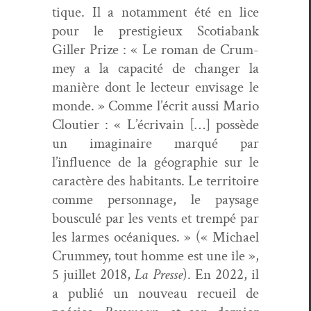
tique. Il a notam­ment été en lice
pour le pres­tigieux Sco­tia­bank
Giller Prize : « Le roman de Crum­
mey a la capac­ité de chang­er la
manière dont le lecteur envis­age le
monde. » Comme l’écrit aus­si Mario
Clouti­er : « L’écrivain […] pos­sède
un imag­i­naire mar­qué par
l’influence de la géo­gra­phie sur le
car­ac­tère des habi­tants. Le ter­ri­toire
comme per­son­nage, le paysage
bous­culé par les vents et trem­pé par
les larmes océaniques. » (« Michael
Crum­mey, tout homme est une île »,
5 juil­let 2018,
La Presse
). En 2022, il
a pub­lié un nou­veau recueil de