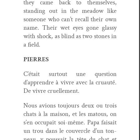
they came back to them­selves,
stand­ing out in the mead­ow like
some­one who can’t recall their own
name. Their wet eyes gone glassy
with shock, as blind as two stones in
a field.
PIERRES
C’était surtout une ques­tion
d’apprendre à vivre avec la cru­auté.
De vivre cruellement.
Nous avions tou­jours deux ou trois
chats à la mai­son, et les matous, on
s’en occu­pait soi-même. Papa fai­sait
un trou dans le cou­ver­cle d’un ton­
neau, y pous­sait la tête du chat et