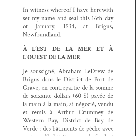
In wit­ness where­of I have here­with
set my name and seal this 16th day
of Jan­u­ary, 1934, at Bri­gus,
Newfoundland.
À L’EST DE LA MER ET À
L’OUEST DE LA MER
Je sous­signé, Abra­ham LeDrew de
Bri­gus dans le Dis­trict de Port de
Grave, en con­trepar­tie de la somme
de soix­ante dol­lars (60 $) payée de
la main à la main, ai négo­cié, ven­du
et remis à Arthur Crum­mey de
West­ern Bay, Dis­trict de Bay de
Verde : des bâti­ments de pêche avec