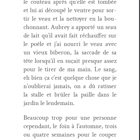
le couteau après qu’elle est tombée
et lui ai découpé le ven­tre pour sor­
tir le veau et la net­toy­er en la bou­
chon­nant. Aubrey a apporté un seau
de lait qu’il avait fait réchauf­fer sur
le poêle et j’ai nour­ri le veau avec
un vieux biberon, la sac­cade de sa
tête lorsqu’il en suçait presque assez
pour le tir­er de ma main. Le sang,
eh bien ça c’est quelque chose que je
n’oublierai jamais, on a dû ratiss­er
la stalle et brûler la paille dans le
jardin le lendemain.
Beau­coup trop pour une per­son­ne
cepen­dant, le foin à l’automne, trois
ou qua­tre semaines pour le couper