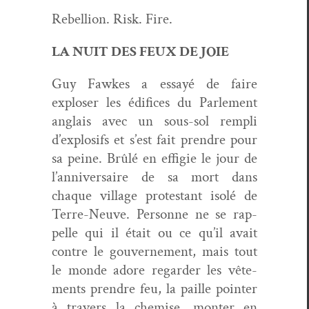
Rebel­lion. Risk. Fire.
LA NUIT DES FEUX DE JOIE
Guy Fawkes a essayé de faire
explos­er les édi­fices du Par­lement
anglais avec un sous-sol rem­pli
d’explosifs et s’est fait pren­dre pour
sa peine. Brûlé en effigie le jour de
l’anniversaire de sa mort dans
chaque vil­lage protes­tant isolé de
Terre-Neuve. Per­son­ne ne se rap­
pelle qui il était ou ce qu’il avait
con­tre le gou­verne­ment, mais tout
le monde adore regarder les vête­
ments pren­dre feu, la paille point­er
à tra­vers la chemise, mon­ter en