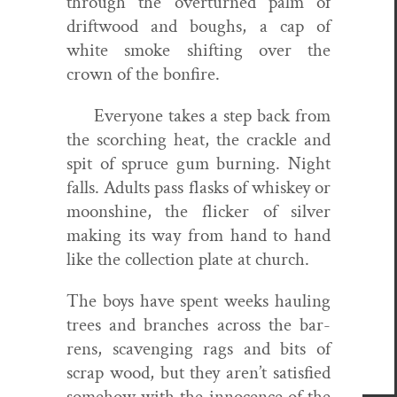
through the over­turned palm of
drift­wood and boughs, a cap of
white smoke shift­ing over the
crown of the bonfire.
Every­one takes a step back from
the scorch­ing heat, the crack­le and
spit of spruce gum burn­ing. Night
falls. Adults pass flasks of whiskey or
moon­shine, the flick­er of sil­ver
mak­ing its way from hand to hand
like the col­lec­tion plate at church.
The boys have spent weeks haul­ing
trees and branch­es across the bar­
rens, scav­eng­ing rags and bits of
scrap wood, but they aren’t sat­is­fied
some­how with the inno­cence of the