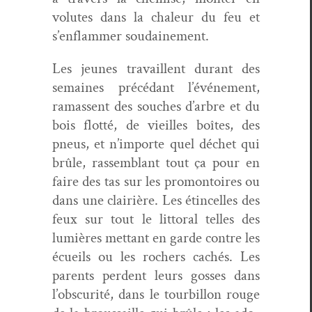
volutes dans la chaleur du feu et
s’enflammer soudainement.
Les jeunes tra­vail­lent durant des
semaines précé­dant l’événement,
ramassent des souch­es d’arbre et du
bois flot­té, de vieilles boîtes, des
pneus, et n’importe quel déchet qui
brûle, rassem­blant tout ça pour en
faire des tas sur les promon­toires ou
dans une clair­ière. Les étin­celles des
feux sur tout le lit­toral telles des
lumières met­tant en garde con­tre les
écueils ou les rochers cachés. Les
par­ents per­dent leurs goss­es dans
l’obscurité, dans le tour­bil­lon rouge