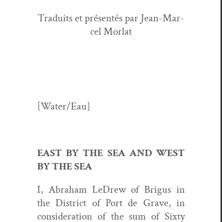
Traduits et présen­tés par Jean-Mar­
cel Morlat
[Water/Eau]
EAST BY THE SEA AND WEST
BY THE SEA
I, Abra­ham LeDrew of Bri­gus in
the Dis­trict of Port de Grave, in
con­sid­er­a­tion of the sum of Six­ty