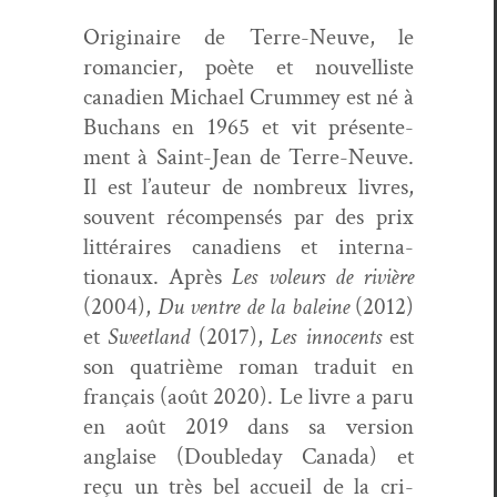
Orig­i­naire de Terre-Neuve, le
romanci­er, poète et nou­vel­liste
cana­di­en Michael Crum­mey est né à
Buchans en 1965 et vit présen­te­
ment à Saint-Jean de Terre-Neuve.
Il est l’auteur de nom­breux livres,
sou­vent récom­pen­sés par des prix
lit­téraires cana­di­ens et inter­na­
tionaux. Après
Les voleurs de riv­ière
(2004),
Du ven­tre de la baleine
(2012)
et
Sweet­land
(2017),
Les inno­cents
est
son qua­trième roman traduit en
français (août 2020). Le livre a paru
en août 2019 dans sa ver­sion
anglaise (Dou­ble­day Cana­da) et
reçu un très bel accueil de la cri­