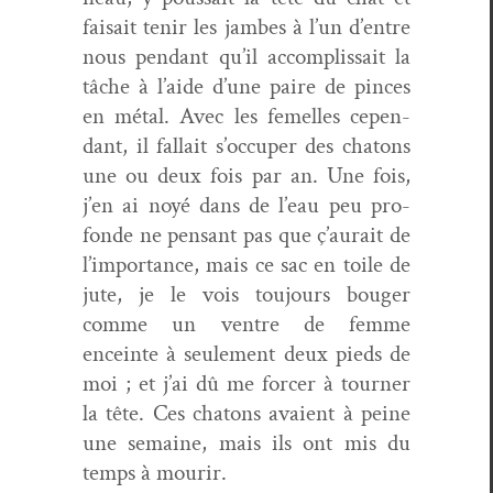
fai­sait tenir les jambes à l’un d’entre
nous pen­dant qu’il accom­plis­sait la
tâche à l’aide d’une paire de pinces
en métal. Avec les femelles cepen­
dant, il fal­lait s’occuper des cha­tons
une ou deux fois par an. Une fois,
j’en ai noyé dans de l’eau peu pro­
fonde ne pen­sant pas que ç’aurait de
l’importance, mais ce sac en toile de
jute, je le vois tou­jours bouger
comme un ven­tre de femme
enceinte à seule­ment deux pieds de
moi ; et j’ai dû me forcer à tourn­er
la tête. Ces cha­tons avaient à peine
une semaine, mais ils ont mis du
temps à mourir.