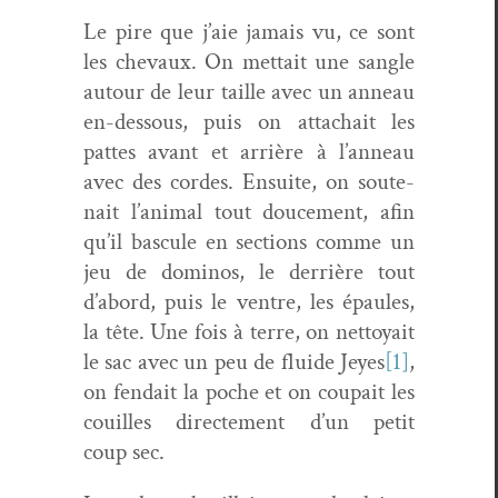
Le pire que j’aie jamais vu, ce sont
les chevaux. On met­tait une san­gle
autour de leur taille avec un anneau
en-dessous, puis on attachait les
pattes avant et arrière à l’anneau
avec des cordes. Ensuite, on soute­
nait l’animal tout douce­ment, afin
qu’il bas­cule en sec­tions comme un
jeu de domi­nos, le der­rière tout
d’abord, puis le ven­tre, les épaules,
la tête. Une fois à terre, on net­toy­ait
le sac avec un peu de flu­ide Jeyes
[1]
,
on fendait la poche et on coupait les
couilles directe­ment d’un petit
coup sec.