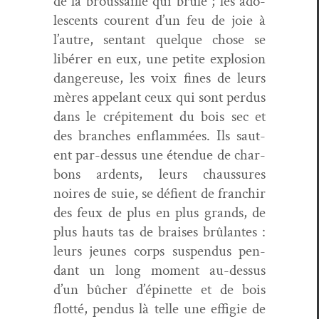
de la brous­saille qui brûle ; les ado­
les­cents courent d’un feu de joie à
l’autre, sen­tant quelque chose se
libér­er en eux, une petite explo­sion
dan­gereuse, les voix fines de leurs
mères appelant ceux qui sont per­dus
dans le crépite­ment du bois sec et
des branch­es enflam­mées. Ils saut­
ent par-dessus une éten­due de char­
bons ardents, leurs chaus­sures
noires de suie, se défient de franchir
des feux de plus en plus grands, de
plus hauts tas de brais­es brûlantes :
leurs jeunes corps sus­pendus pen­
dant un long moment au-dessus
d’un bûch­er d’épinette et de bois
flot­té, pen­dus là telle une effigie de