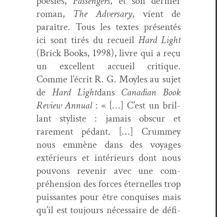
poésies,
Pas­sen­gers
, et son dernier
roman,
The Adver­sary
, vient de
paraître. Tous les textes présen­tés
ici sont tirés du recueil
Hard Light
(Brick Books, 1998), livre qui a reçu
un excel­lent accueil cri­tique.
Comme l’écrit R. G. Moyles au sujet
de
Hard Light
dans
Cana­di­an Book
Review Annu­al
: « […] C’est un bril­
lant styl­iste : jamais obscur et
rarement pédant. […] Crum­mey
nous emmène dans des voy­ages
extérieurs et intérieurs dont nous
pou­vons revenir avec une com­
préhen­sion des forces éter­nelles trop
puis­santes pour être con­quis­es mais
qu’il est tou­jours néces­saire de défi­