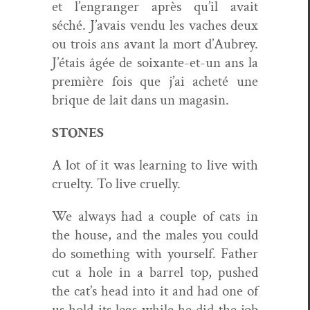
et l’engranger après qu’il avait
séché. J’avais ven­du les vach­es deux
ou trois ans avant la mort d’Aubrey.
J’étais âgée de soix­ante-et-un ans la
pre­mière fois que j’ai acheté une
brique de lait dans un magasin.
STONES
A lot of it was learn­ing to live with
cru­el­ty. To live cruelly.
We always had a cou­ple of cats in
the house, and the males you could
do some­thing with your­self. Father
cut a hole in a bar­rel top, pushed
the cat’s head into it and had one of
us hold its legs while he did the job