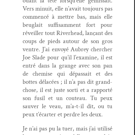
ouant la tête lorsqu’elle gémis­sait.
Vers minu­it, elle n’avait tou­jours pas
com­mencé à met­tre bas, mais elle
beuglait suff­isam­ment fort pour
réveiller tout River­head, lançant des
coups de pieds autour de son gros
ven­tre. J’ai envoyé Aubrey chercher
Joe Slade pour qu’il l’examine, il est
entré dans la grange avec son pan
de chemise qui dépas­sait et des
bottes délacées ; il n’a pas dit grand-
chose, il est juste sor­ti et a rap­porté
son fusil et un couteau. Tu peux
sauver le veau, m’a‑t-il dit, ou tu
peux t’écarter et per­dre les deux.
Je n’ai pas pu la tuer, mais j’ai util­isé