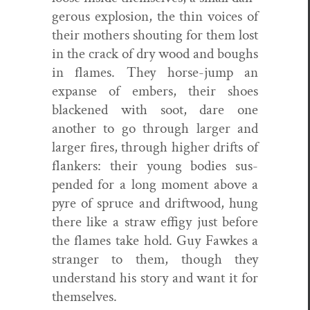
ger­ous explo­sion, the thin voic­es of
their moth­ers shout­ing for them lost
in the crack of dry wood and boughs
in flames. They horse-jump an
expanse of embers, their shoes
black­ened with soot, dare one
anoth­er to go through larg­er and
larg­er fires, through high­er drifts of
flankers: their young bod­ies sus­
pend­ed for a long moment above a
pyre of spruce and drift­wood, hung
there like a straw effi­gy just before
the flames take hold. Guy Fawkes a
stranger to them, though they
under­stand his sto­ry and want it for
themselves.