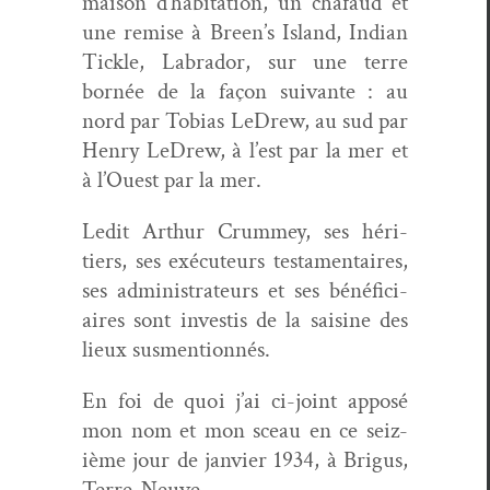
mai­son d’habitation, un chafaud et
une remise à Breen’s Island, Indi­an
Tick­le, Labrador, sur une terre
bornée de la façon suiv­ante : au
nord par Tobias LeDrew, au sud par
Hen­ry LeDrew, à l’est par la mer et
à l’Ouest par la mer.
Led­it Arthur Crum­mey, ses héri­
tiers, ses exé­cu­teurs tes­ta­men­taires,
ses admin­is­tra­teurs et ses béné­fi­ci­
aires sont investis de la sai­sine des
lieux susmentionnés.
En foi de quoi j’ai ci-joint apposé
mon nom et mon sceau en ce seiz­
ième jour de jan­vi­er 1934, à Bri­gus,
Terre-Neuve.