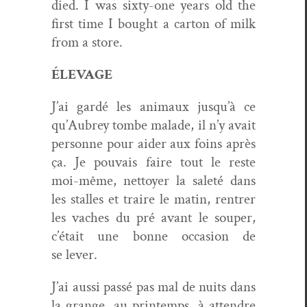
died. I was six­ty-one years old the
first time I bought a car­ton of milk
from a store.
ÉLEVAGE
J’ai gardé les ani­maux jusqu’à ce
qu’Aubrey tombe malade, il n’y avait
per­son­ne pour aider aux foins après
ça. Je pou­vais faire tout le reste
moi-même, net­toy­er la saleté dans
les stalles et traire le matin, ren­tr­er
les vach­es du pré avant le souper,
c’était une bonne occa­sion de
se lever.
J’ai aus­si passé pas mal de nuits dans
la grange, au print­emps, à atten­dre