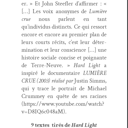
er. » Et John Steefler d’affirmer : «
[…] Les voix anonymes de
Lumière
crue
nous par­lent en tant
qu’individus dis­tincts. Ce qui ressort
encore et encore au pre­mier plan de
leurs courts réc­its, c’est leur déter­
mi­na­tion et leur con­science […] une
his­toire sociale con­cise et poignante
de Terre-Neuve. »
Hard Light
a
inspiré le doc­u­men­taire
LUMIÈRE
CRUE
(2003) réal­isé par
Justin Simms,
qui y trace le por­trait de Michael
Crum­mey en quête de ses racines
(https://www.youtube.com/watch?
v=D8IQ6c048aM).
9 textes tirés de
Hard Light