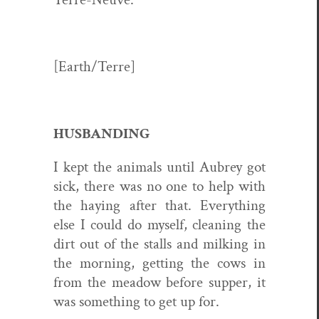
[Earth/Terre]
HUSBANDING
I kept the ani­mals until Aubrey got
sick, there was no one to help with
the hay­ing after that. Every­thing
else I could do myself, clean­ing the
dirt out of the stalls and milk­ing in
the morn­ing, get­ting the cows in
from the mead­ow before sup­per, it
was some­thing to get up for.