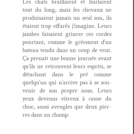
Les chats brail­laient et hurlaient
tout du long, mais les chevaux ne
pro­dui­saient jamais un seul son, ils
étaient trop effarés j’imagine. Leurs
jambes fai­saient grin­cer ces cordes
pour­tant, comme le grée­ment d’un
bateau ten­du dans un coup de vent.
Ça pre­nait une bonne journée avant
qu’ils ne retrou­vent leurs esprits, se
détachant dans le pré comme
quelqu’un qui n’arrive pas à se sou­
venir de son pro­pre nom. Leurs
yeux devenus vit­reux à cause du
choc, aus­si aveu­gles que deux pier­
res dans un champ.