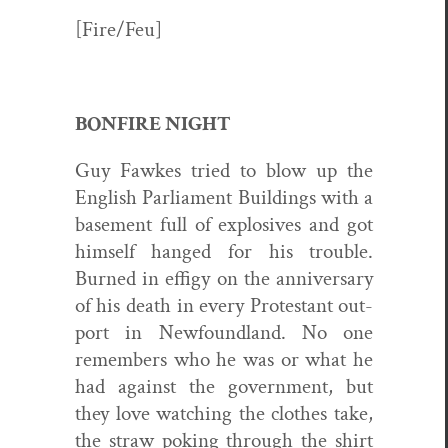
[Fire/Feu]
BONFIRE NIGHT
Guy Fawkes tried to blow up the
Eng­lish Par­lia­ment Build­ings with a
base­ment full of explo­sives and got
him­self hanged for his trou­ble.
Burned in effi­gy on the anniver­sary
of his death in every Protes­tant out­
port in New­found­land. No one
remem­bers who he was or what he
had against the gov­ern­ment, but
they love watch­ing the clothes take,
the straw pok­ing through the shirt