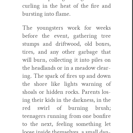
curl­ing in the heat of the fire and
burst­ing into flame.
The young­sters work for weeks
before the event, gath­er­ing tree
stumps and drift­wood, old box­es,
tires, and any oth­er garbage that
will burn, col­lect­ing it into piles on
the head­lands or in a mead­ow clear­
ing. The spark of fires up and down
the shore like lights warn­ing of
shoals or hid­den rocks. Par­ents los­
ing their kids in the dark­ness, in the
red swirl of burn­ing brush;
teenagers run­ning from one bon­fire
to the next, feel­ing some­thing let
loose inside them­selves, a small dan­