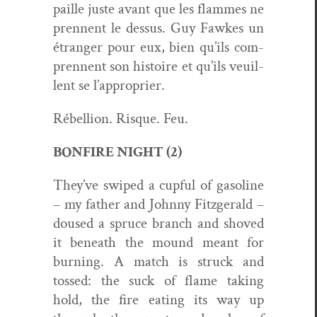
paille juste avant que les flammes ne
pren­nent le dessus. Guy Fawkes un
étranger pour eux, bien qu’ils com­
pren­nent son his­toire et qu’ils veuil­
lent se l’approprier.
Rébel­lion. Risque. Feu.
BONFIRE NIGHT (2)
They’ve swiped a cup­ful of gaso­line
– my father and John­ny Fitzger­ald –
doused a spruce branch and shoved
it beneath the mound meant for
burn­ing. A match is struck and
tossed: the suck of flame tak­ing
hold, the fire eat­ing its way up