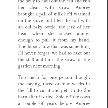
the bel­ly to haul out the calf and rub
her clean with straw. Aubrey
brought a pail of milk he’d warmed
on the stove and I fed the calf with
an old baby bot­tle, the jerk of her
head when she sucked almost
enough to pull it from my hand.
The blood, now that was some­thing
I’ll nev­er for­get, we had to rake out
the stall and burn the straw in the
gar­den next morning.
Too much for one per­son though,
the hay­ing, three or four weeks in
the fall to cut it and get it into the
barn after it dried. Sold off the cows
a cou­ple of years before Aubrey