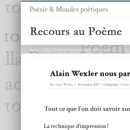
Passer
Poésie & Mondes poétiques
au
contenu
Alain Wexler nous parle de la revue Verso
Accueil
Alain Wexler nous par
Par
Alain Wexler
|
30 octobre 2017
|
Catégories :
Essais
Tout ce que l’on doit savoir su
La technique d’impression !