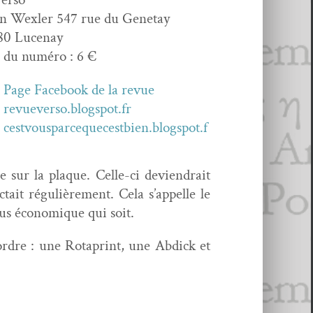
in Wexler 547 rue du Genetay
80 Lucenay
 du numéro : 6 €
Page Face­book de la revue
revueverso.blogspot.fr
cestvousparcequecestbien.blogspot.f
 sur la plaque. Celle-ci deviendrait
tait régulière­ment. Cela s’appelle le
 plus économique qui soit.
l’ordre : une Rotaprint, une Abdick et