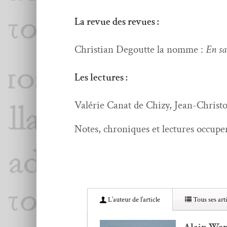
La revue des revues :
Chris­t­ian Degoutte la nomme :
En sa
Les lectures :
Valérie Canat de Chizy, Jean-Christ
Notes, chroniques et lec­tures occu­pe
L’au­teur de l’article
Tous ses arti