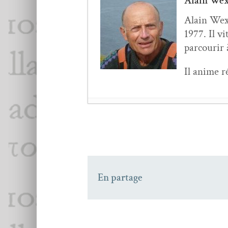
Alain Wex
Alain Wexl
1977. Il vi
par­courir
Il ani­me r
Alain Wexler nous par
Alain Wexler nous par
En partage