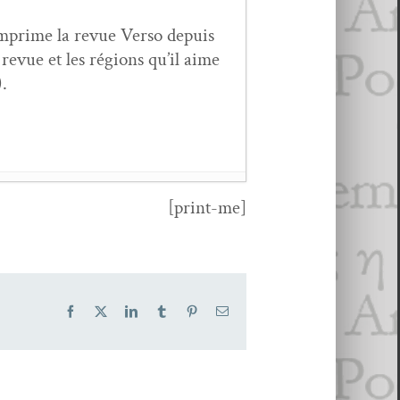
mprime la revue Ver­so depuis
la revue et les régions qu’il aime
).
[print-me]
Facebook
X
LinkedIn
Tumblr
Pinterest
Email