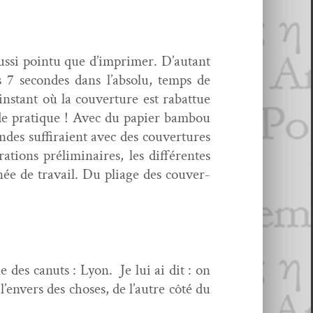
t aus­si pointu que d’imprimer. D’autant
s 7 sec­on­des dans l’absolu, temps de
instant où la cou­ver­ture est rabattue
de pra­tique ! Avec du papi­er bam­bou
des suf­fi­raient avec des cou­ver­tures
ions prélim­i­naires, les dif­férentes
ée de tra­vail. Du pliage des cou­ver­
e des canuts : Lyon. Je lui ai dit : on
 l’envers des choses, de l’autre côté du