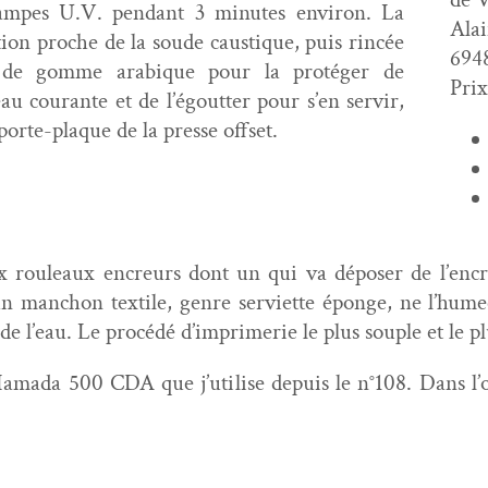
m­pes U.V. pen­dant 3 min­utes env­i­ron. La
Ala
tion proche de la soude caus­tique, puis rincée
694
 de gomme ara­bique pour la pro­téger de
Prix
 l’eau courante et de l’égoutter pour s’en servir,
e porte-plaque de la presse offset.
x rouleaux encreurs dont un qui va dépos­er de l’encre
n man­chon tex­tile, genre servi­ette éponge, ne l’humec
et de l’eau. Le procédé d’imprimerie le plus sou­ple et le
la Hama­da 500 CDA que j’utilise depuis le n°108. Dans 