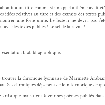
 aboutit à un titre comme si un appel à thème avait été
 idées rel­a­tives au titre et des extraits des textes pu
on­tr­er une forte unité. Le lecteur ne devra pas s’ét
t avec les textes pub­liés ! Le sel de la revue !
résen­ta­tion biobibliographique.
e trou­ver la chronique lyon­naise de Marinette Ara­bi­a
t. Ses chroniques dépassent de loin la rubrique de qua
artis­tique mais tient à voir ses poèmes pub­liés dan