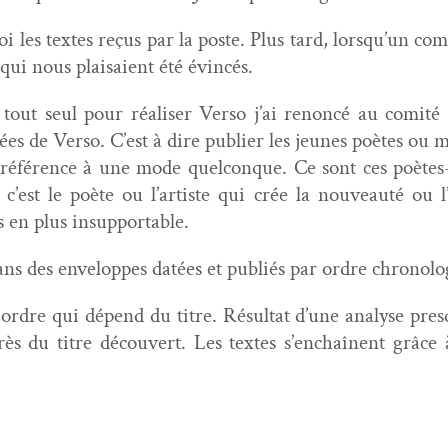
i les textes reçus par la poste. Plus tard, lorsqu’un comit
qui nous plai­saient été évincés.
out seul pour réalis­er Ver­so j’ai renon­cé au comité 
s de Ver­so. C’est à dire pub­li­er les jeunes poètes ou m
e référence à une mode quel­conque. Ce sont ces poètes
c’est le poète ou l’artiste qui crée la nou­veauté ou 
us en plus insupportable.
dans des enveloppes datées et pub­liés par ordre chronol
ordre qui dépend du titre. Résul­tat d’une analyse presq
rès du titre décou­vert. Les textes s’enchaînent grâc