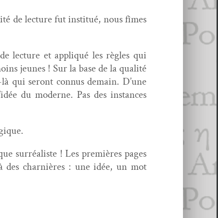
é de lec­ture fut insti­tué, nous fîmes
de lec­ture et appliqué les règles qui
oins jeunes ! Sur la base de la qual­ité
-là qui seront con­nus demain. D’une
l’idée du mod­erne. Pas des instances
ogique.
ue sur­réal­iste ! Les pre­mières pages
e à des charnières : une idée, un mot