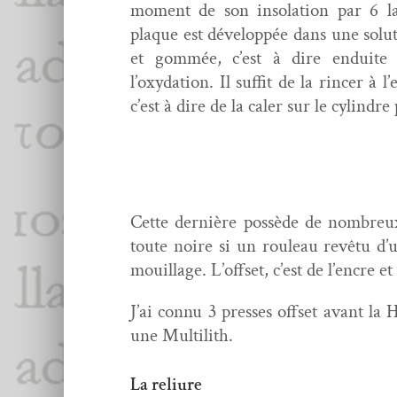
moment de son inso­la­tion par 6 la
plaque est dévelop­pée dans une solu­
et gom­mée, c’est à dire enduite
l’oxydation. Il suf­fit de la rin­cer à
c’est à dire de la caler sur le cylin­dr
Cette dernière pos­sède de nom­breu
toute noire si un rouleau revê­tu d’u
mouil­lage. L’offset, c’est de l’encre 
J’ai con­nu 3 press­es off­set avant 
une Multilith.
La reliure