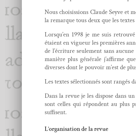
Nous choi­sis­sions Claude Seyve et mo
la remar­que tous deux que les textes 
Lorsqu’en 1998 je me suis retrou­vé t
étaient en vigueur les pre­mières année
de l’écriture seule­ment sans aucun
manière plus générale j’affirme que 
divers­es dont le pou­voir m’est de pl
Les textes sélec­tion­nés sont rangés 
Dans la revue je les dis­pose dans un 
sont celles qui répon­dent au plus p
suffisent.
L’organisation de la revue