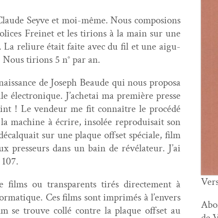
r Claude Seyve et moi-même. Nous com­po­sions
olices Freinet et les tiri­ons à la main sur une
La reli­ure était faite avec du fil et une aigu­
. Nous tiri­ons 5 n° par an.
­nais­sance de Joseph Beaude qui nous pro­posa
e élec­tron­ique. J’achetai ma pre­mière presse
rint ! Le vendeur me fit con­naître le procédé
la machine à écrire, insolée repro­dui­sait son
calquait sur une plaque off­set spé­ciale, film
ux presseurs dans un bain de révéla­teur. J’ai
° 107.
Ver­
 films ou trans­par­ents tirés directe­ment à
nfor­ma­tique. Ces films sont imprimés à l’envers
Abon
 se trou­ve col­lé con­tre la plaque off­set au
de 