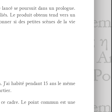
 lancé se pour­suit dans un pro­logue.
b­liés. Le pro­duit obtenu tend vers un
onner si des petites scènes de la vie
n. J’ai habité pen­dant 15 ans le même
rtier.
s ce cadre. Le point com­mun est une