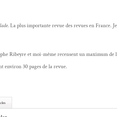
lade
. La plus impor­tante revue des revues en France. Je s
ophe Ribeyre et moi-même recensent un max­i­mum de li
nt env­i­ron 30 pages de la revue.
cles