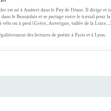
ler
er est né à Ambert dans le Puy de Dôme. Il dirige et i
t dans le Beau­jo­lais et se partage entre le tra­vail pour 
 à vélo ou à pied (Grèce, Auvergne, val­lée de la Loire…
égulière­ment des lec­tures de poésie à Paris et à Lyon.
­le de la revue
Ver­so
- 7 juil­let 2024
­le de la revue
Ver­so
- 30 octo­bre 2017