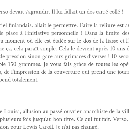
so devait s’agrandir. Il lui fal­lait un dos car­ré collé !
l fin­landais, allait le per­me­t­tre. Faire la reli­ure es
e place à l’initiative per­son­nelle ! Dans la lim­ite de
 du moment où elle est étalée sur le dos de la liasse et l’
 ça, cela paraît sim­ple. Cela le devient après 10 ans 
 pres­sion sinon gare aux gri­maces divers­es ! 10 sec­on­
e 150 grammes. Je vous fais grâce de toutes les opéra­t
, de l’impression de la cou­ver­ture qui prend une journ
dépend totalement.
 Louisa, allu­sion au passé ouvri­er anar­chiste de la vill
plusieurs fois jusqu’au bon titre. Ce qui fut fait. Ver­so,
­sion pour Lewis Car­oll. Je n’ai pas changé.