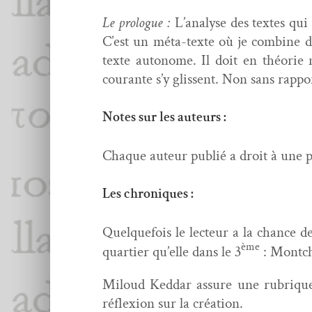
Le pro­logue :
L’analyse des textes qui
C’est un méta-texte où je com­bine des
texte autonome. Il doit en théorie m
courante s’y glis­sent. Non sans rap­por
Notes sur les auteurs :
Chaque auteur pub­lié a droit à une p
Les chroniques :
Quelque­fois le lecteur a la chance d
ème
quarti­er qu’elle dans le 3
: Montcha
Miloud Ked­dar assure une rubrique 
réflex­ion sur la création.