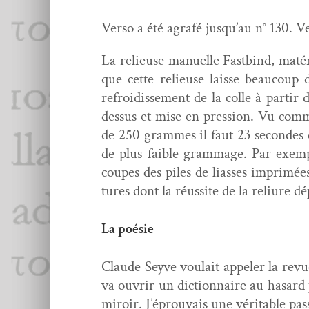
Ver­so a été agrafé jusqu’au n° 130. Ver­
La relieuse manuelle Fast­bind, matérie
que cette relieuse laisse beau­coup d
refroidisse­ment de la colle à par­tir
dessus et mise en pres­sion. Vu comme
de 250 grammes il faut 23 sec­on­des de
de plus faible gram­mage. Par exem­pl
coupes des piles de liasses imprimées
tures dont la réus­site de la reli­ure 
La poésie
Claude Seyve voulait appel­er la revue
va ouvrir un dic­tio­n­naire au hasard 
miroir. J’éprouvais une véri­ta­ble pas