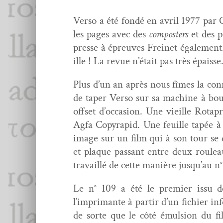
Ver­so a été fondé en avril 1977 pa
les pages avec des
com­posters
et des p
presse à épreuves Freinet égale­ment. 
ille ! La revue n’était pas très épaisse
Plus d’un an après nous fîmes la con
de taper Ver­so sur sa machine à boul
off­set d’occasion. Une vieille Rotap
Agfa Copy­rapid. Une feuille tapée à 
image sur un film qui à son tour se dé
et plaque pas­sant entre deux roulea
tra­vail­lé de cette manière jusqu’au n
Le n° 109 a été le pre­mier issu de
l’imprimante à par­tir d’un fichi­er i
de sorte que le côté émul­sion du film