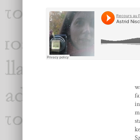
w
fa
in
mi
st
ke
S