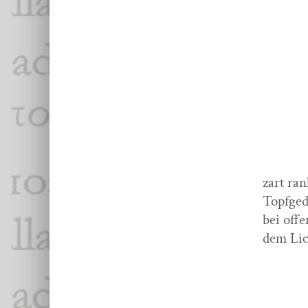
zart ran
Topfge
bei offe
dem Lic