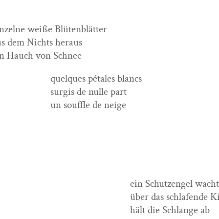
nzelne weiße Blütenblätter
us dem Nichts heraus
in Hauch von Schnee
quelques pétales blancs
sur­gis de nulle part
un souf­fle de neige
ein Schutzen­gel wacht
über das schlafende K
hält die Schlange ab