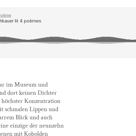
ar im Muse­um und
nd dort keinen Dichter
 höch­ster Konzentration
t schmalen Lip­pen und
ar­rem Blick und auch
ine einzige der neunzehn
zenen mit Kobolden