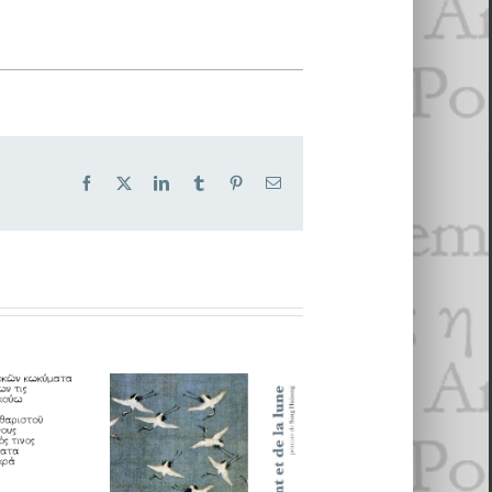
Facebook
X
LinkedIn
Tumblr
Pinterest
Email
poètes
s
Chronique
’hui :
Bonnes feuilles
musicale (19) : 
 et
PO&PSY : LI