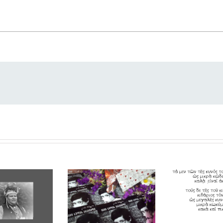
e­sie passieren & passieren lassen
- 4 jan­vi­er 2019
Quatorze 
rd sur la
Lana Manveli —
grec
ie Native
une poète
d’aujourd
rican :
géorgienne
paysage
sto Apache,