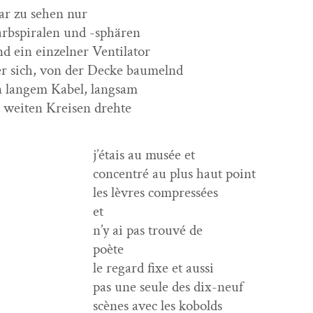
ar zu sehen nur
rb­spi­ralen und -sphären
d ein einzel­ner Ventilator
r sich, von der Decke baumelnd
n langem Kabel, langsam
 weit­en Kreisen drehte
j’étais au musée et
con­cen­tré au plus haut point
les lèvres compressées
et
n’y ai pas trou­vé de
poète
le regard fixe et aussi
pas une seule des dix-neuf
scènes avec les kobolds