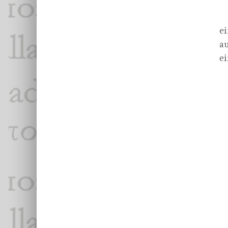
ei
a
e