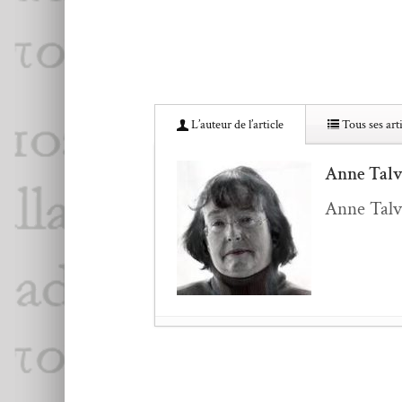
L’au­teur de l’article
Tous ses arti
Anne Talv
Anne Tal­va
Astrid Nis­chkauer :
Po
Andrei Dósa, Poèmes