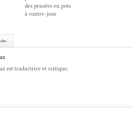
des pen­sées en pots
à contre-jour
cles
az
z est tra­duc­trice et critique.
e­sie passieren & passieren lassen
- 6 juil­let 2023
- 30 mars 2019