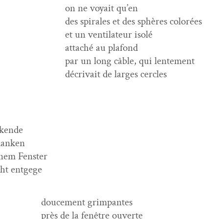
on ne voy­ait qu’en
des spi­rales et des sphères colorées
et un ven­ti­la­teur isolé
attaché au plafond
par un long câble, qui lentement
décrivait de larges cercles
k­ende
danken
n­em Fenster
ht entgege
douce­ment grimpantes
près de la fenêtre ouverte