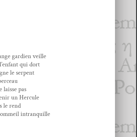
nge gar­di­en veille
l’enfant qui dort
gne le serpent
berceau
e laisse pas
enir un Hercule
s le rend
som­meil intranquille