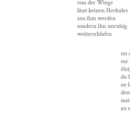
von der Wiege
lässt keinen Herkules
aus ihm werden
son­dern ihn unruhig
weiterschlafen
un a
sur 
éloi
du 
ne l
dev
mai
au 