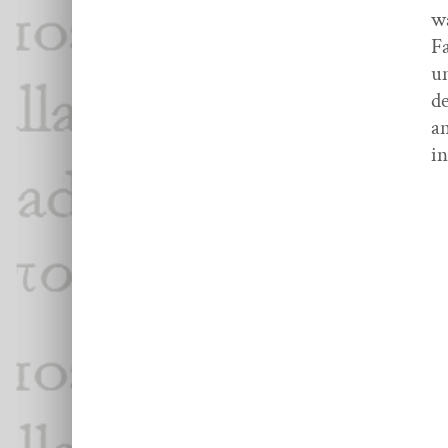
w
Fa
un
de
a
in