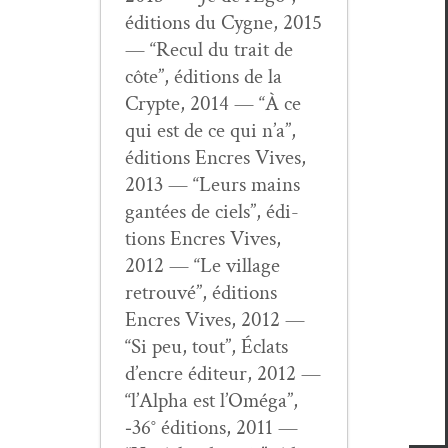
édi­tions du Cygne, 2015
— “Recul du trait de
côte”, édi­tions de la
Crypte, 2014 — “À ce
qui est de ce qui n’a”,
édi­tions Encres Vives,
2013 — “Leurs mains
gan­tées de ciels”, édi­
tions Encres Vives,
2012 — “Le vil­lage
retrou­vé”, édi­tions
Encres Vives, 2012 —
“Si peu, tout”, Éclats
d’en­cre édi­teur, 2012 —
“l’Al­pha est l’Omé­ga”,
‑36° édi­tions, 2011 —