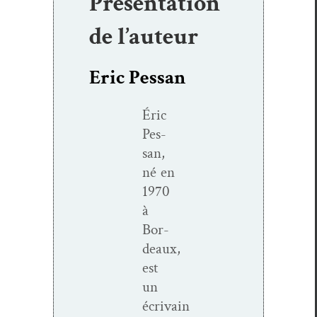
Présentation
de l’auteur
Eric Pessan
Éric
Pes­
san,
né en
1970
à
Bor­
deaux,
est
un
écrivain