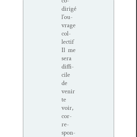
co-
dirigé
l’ou­
vrage
col­
lec­tif
Il me
sera
dif­fi­
cile
de
venir
te
voir,
cor­
re­
spon­