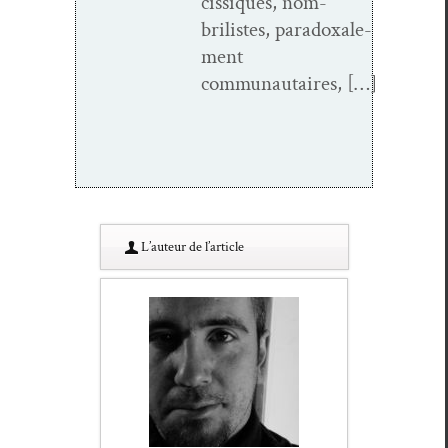
cis­siques, nom­
brilistes, para­doxale­
ment
communautaires, […]
L’au­teur de l’article