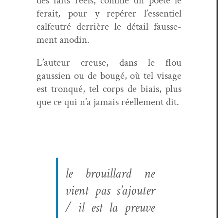
des faits réels, comme un poète le
ferait, pour y repér­er l’essentiel
calfeu­tré der­rière le détail fausse­
ment anodin.
L’auteur creuse, dans le flou
gaussien ou de bougé, où tel vis­age
est tron­qué, tel corps de biais, plus
que ce qui n’a jamais réelle­ment dit.
le brouil­lard ne
vient pas s’ajouter
/ il est la preuve