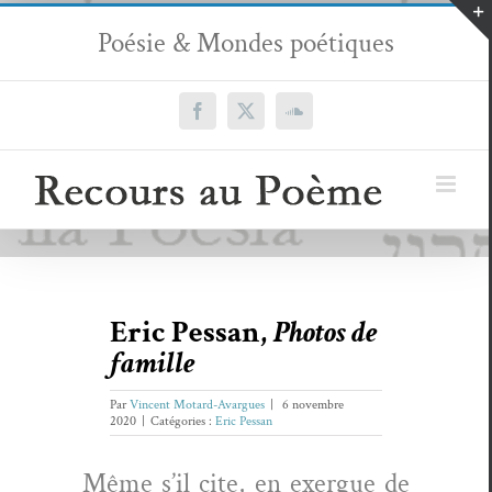
Passer
Poésie & Mondes poétiques
au
contenu
Facebook
X
SoundCloud
Eric Pessan,
Photos de
famille
Par
Vincent Motard-Avargues
|
6 novembre
2020
|
Catégories :
Eric Pessan
Même s’il cite, en exer­gue de