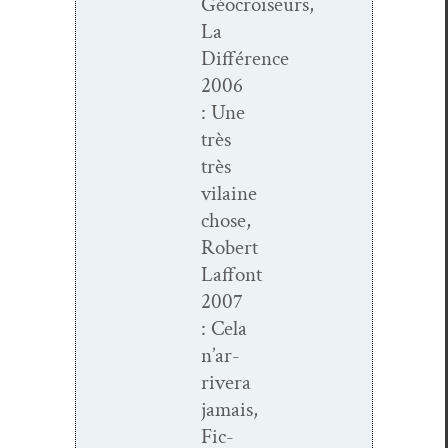
Géocroiseurs,
La
Différence
2006
: Une
très
très
vilaine
chose,
Robert
Laffont
2007
: Cela
n’ar­
rivera
jamais,
Fic­