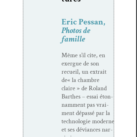
Eric Pessan,
Photos de
famille
Même s’il cite, en
exer­gue de son
recueil, un extrait
de« la cham­bre
claire » de Roland
Barthes – essai éton­
nam­ment pas vrai­
ment dépassé par la
tech­nolo­gie mod­erne
et ses déviances nar­