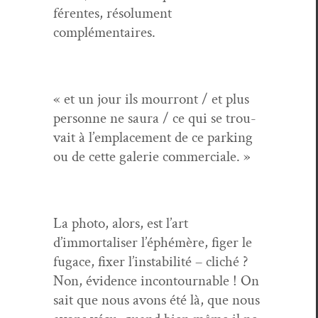
férentes, résol­u­ment
complémentaires.
« et un jour ils mour­ront / et plus
per­son­ne ne saura / ce qui se trou­
vait à l’emplacement de ce park­ing
ou de cette galerie commerciale. »
La pho­to, alors, est l’art
d’immortaliser l’éphémère, figer le
fugace, fix­er l’instabilité – cliché ?
Non, évi­dence incon­tourn­able ! On
sait que nous avons été là, que nous