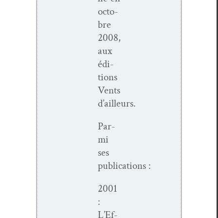
octo­
bre
2008,
aux
édi­
tions
Vents
d’ailleurs.
Par­
mi
ses
publications :
2001
:
L’Ef­