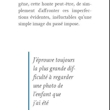
gêne, cette honte peut-être, de sim­
ple­ment d’affronter ces imper­fec­
tions évi­dentes, inélucta­bles qu’une
sim­ple image du passé impose.
J’éprouve tou­jours
la plus grande dif­
fi­culté à regarder
une pho­to de
l’enfant que
j’ai été