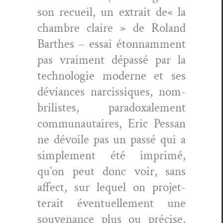
son recueil, un extrait de« la
cham­bre claire » de Roland
Barthes – essai éton­nam­ment
pas vrai­ment dépassé par la
tech­nolo­gie mod­erne et ses
déviances nar­cis­siques, nom­
brilistes, para­doxale­ment
com­mu­nau­taires, Eric Pes­san
ne dévoile pas un passé qui a
sim­ple­ment été imprimé,
qu’on peut donc voir, sans
affect, sur lequel on pro­jet­
terait éventuelle­ment une
sou­ve­nance plus ou pré­cise,