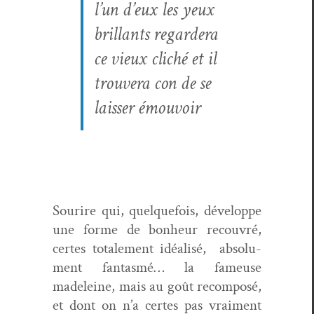
l’un d’eux les yeux
bril­lants regardera
ce vieux cliché et il
trou­vera con de se
laiss­er émouvoir
Sourire qui, quelque­fois, développe
une forme de bon­heur recou­vré,
certes totale­ment idéal­isé, absol­u­
ment fan­tas­mé… la fameuse
madeleine, mais au goût recom­posé,
et dont on n’a certes pas vrai­ment