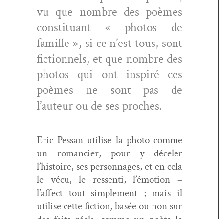
vu que nom­bre des poèmes
con­sti­tu­ant « pho­tos de
famille », si ce n’est tous, sont
fic­tion­nels, et que nom­bre des
pho­tos qui ont inspiré ces
poèmes ne sont pas de
l’auteur ou de ses proches.
Eric Pes­san utilise la pho­to comme
un romanci­er, pour y décel­er
l’histoire, ses per­son­nages, et en cela
le vécu, le ressen­ti, l’émotion –
l’affect tout sim­ple­ment ; mais il
utilise cette fic­tion, basée ou non sur