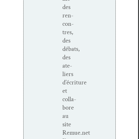
des
ren­
con­
tres,
des
débats,
des
ate­
liers
d’écriture
et
col­la­
bore
au
site
Remue.net