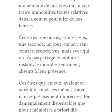
momen­tané de nos vies, ou au con­
traire immo­bil­ités toutes rel­a­tives
dans la course pour­suite de nos
heures.
Ces êtres ren­con­trés, croisés, vus,
une sec­onde, un jour, un an ; ren­
con­trés, croisés, vus, mais avec qui
on n’a pas partagé le moin­dre
instant, le moin­dre sen­ti­ment,
absents à leur présence.
Ces êtres qui, en eux, avaient et
auront à jamais les mêmes sou­ve­
nances pré­cisé­ment impré­cis­es, fon­
da­men­tale­ment dis­pens­ables que
nous ; mémoires a pri­ori dif­