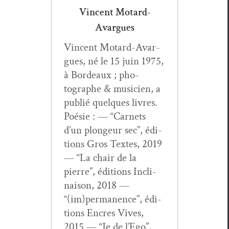
Vincent Motard-
Avargues
Vin­cent Motard-Avar­
gues, né le 15 juin 1975,
à Bor­deaux ; pho­
tographe & musi­cien, a
pub­lié quelques livres.
Poésie : — “Car­nets
d’un plongeur sec”, édi­
tions Gros Textes, 2019
— “La chair de la
pierre”, édi­tions Incli­
nai­son, 2018 —
“(im)permanence”, édi­
tions Encres Vives,
2015 — “Je de l’Ego”,