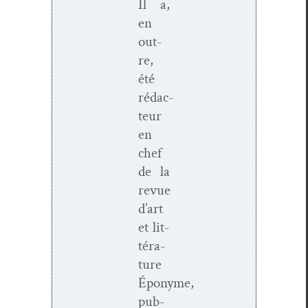
Il a,
en
out­
re,
été
rédac­
teur
en
chef
de la
revue
d’art
et lit­
téra­
ture
Éponyme,
pub­