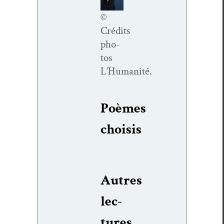
©
Crédits
pho­
tos
L’Humanité.
Poèmes
choi­sis
Autres
lec­
tures