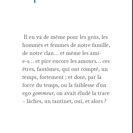
Il en va de même pour les gens, les
hommes et femmes de notre famille,
de notre clan… et même les ami-
e‑s… et pire encore les amours… ces
êtres, fan­tômes, qui ont comp­té, un
temps, forte­ment ; et dont, par la
force du temps, ou la faib­lesse d’un
ego
gom­meur
, on avait éludé la trace
– lâch­es, un tan­ti­net, oui, et alors ?