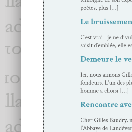
poètes, plus […]
Le bruissement
C’est vrai je ne divu
saisit d’emblée, elle e
Demeure le vei
Ici, nous aimons Gill
fondeurs. L’un des pl
homme a choisi […]
Rencontre ave
Cher Gilles Baudry, me
l’Ab­baye de Landéven