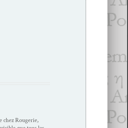
ée chez Rougerie,
is­i­ble que tous les