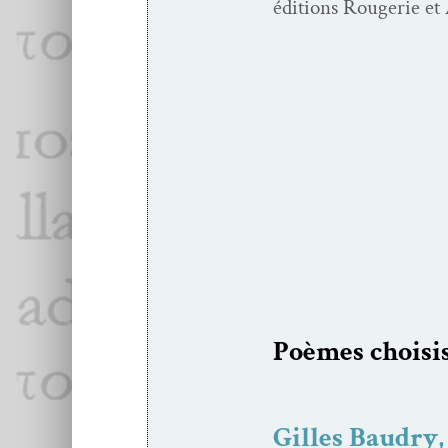
édi­tions Rougerie et
Poèmes choi­si
Gilles Baudry