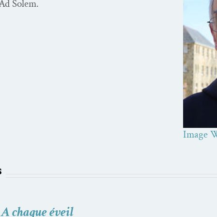
 Ad Solem.
Image W
s
,
A chaque éveil