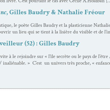
on livre. C’est pour­tant le cas avec Cécile A.Holdban [
anc
, Gilles Baudry & Nathalie Fréour
s­tique, le poète Gilles Baudry et la plas­ti­ci­enne Nathal
­vrir un lieu qui se tient à la lisière du vis­i­ble et de l’
eilleur (52) : Gilles Baudry
te à le rejoin­dre sur « l’île secrète ou le pays de l’être /
 inal­ién­able. » C’est un univers très proche, « enfanc