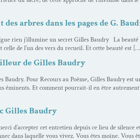
 des arbres dans les pages de G. Bau
lgue rien j’illumine un secret Gilles Baudry La beauté 
st celle de l’un des vers du recueil. Et cette beauté est [
lleur de Gilles Baudry
es Baudry. Pour Recours au Poème, Gilles Baudry est u
us émi­nents. Et com­ment pour­rait-il en être autrement 
c Gilles Baudry
r­ci d’ac­cepter cet entre­tien depuis ce lieu de silence e
­nec dans laque­lle vous vivez. Vous êtes moine. Vous êt