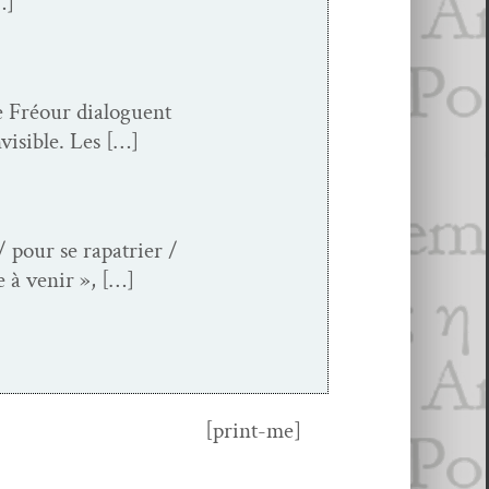
…]
ie Fréour dia­loguent
invisible. Les […]
 pour se rap­a­tri­er /
e à venir », […]
[print-me]