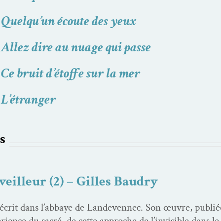
,
Quelqu’un écoute des yeux
,
Allez dire au nuage qui passe
,
Ce bruit d’étoffe sur la mer
,
L’étranger
s
eilleur (2) – Gilles Baudry
 écrit dans l’abbaye de Lan­de­ven­nec. Son œuvre, pub­li
­ence du sacré, de cette approche de l’invisible dans le v