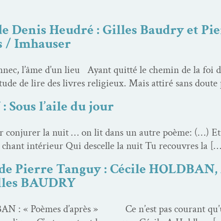
 de Denis Heudré : Gilles Baudry et Pi
s / Imhauser
ec, l’âme d’un lieu Ayant quit­té le chemin de la foi 
itude de lire des livres religieux. Mais attiré sans doute
 Sous l’aile du jour
 con­jur­er la nuit … on lit dans un autre poème: (…) Et
 chant intérieur Qui descelle la nuit Tu recou­vres la [
e de Pierre Tanguy : Cécile HOLDBAN,
lles BAUDRY
: « Poèmes d’après » Ce n’est pas courant qu’un 