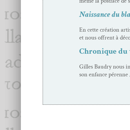
même la post­face de s
Naissance du bl
En cette créa­tion arti
et nous offrent à décou
Chronique du v
Gilles Baudry nous invi
son enfance pérenne /