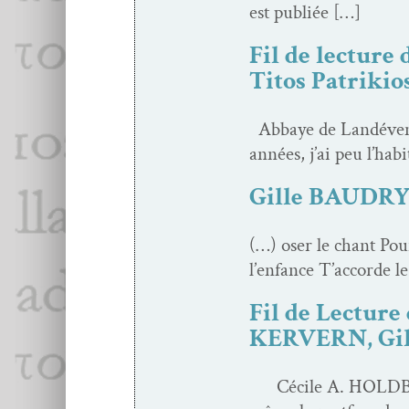
est publiée […]
Fil de lecture
Titos Patrikio
Abbaye de Landéven­n
années, j’ai peu l’hab
Gille BAUDRY :
(…) oser le chant Pour
l’enfance T’accorde le
Fil de Lectur
KERVERN, Gi
Cécile A. HOLDBAN 