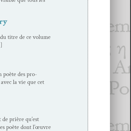
dry
du titre de ce vol­ume
…]
n poète des pro­
avec la vie que cet
t de prière qu’est
es poète dont l’œu­vre