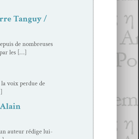
erre Tanguy /
depuis de nom­breuses
 par les […]
 la voix per­due de
…]
 Alain
auteur rédi­ge lui-