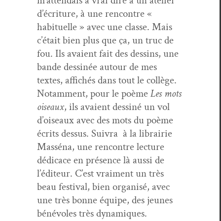
m’attendais à vrai dire à un ate­lier
d’écriture, à une ren­con­tre «
habituelle » avec une classe. Mais
c’était bien plus que ça, un truc de
fou. Ils avaient fait des dessins, une
bande dess­inée autour de mes
textes, affichés dans tout le col­lège.
Notam­ment, pour le poème
Les mots
oiseaux
, ils avaient dess­iné un vol
d’oiseaux avec des mots du poème
écrits dessus. Suiv­ra à la librairie
Massé­na, une ren­con­tre lec­ture
dédi­cace en présence là aus­si de
l’éditeur. C’est vrai­ment un très
beau fes­ti­val, bien organ­isé, avec
une très bonne équipe, des jeunes
bénév­oles très dynamiques.