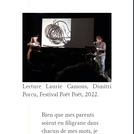
Lec­ture Lau­rie Camous, Dim­itri
Por­cu, Fes­ti­val Poët Poët, 2022.
Bien que mes par­ents
soient en fil­igrane dans
cha­cun de mes mots, je