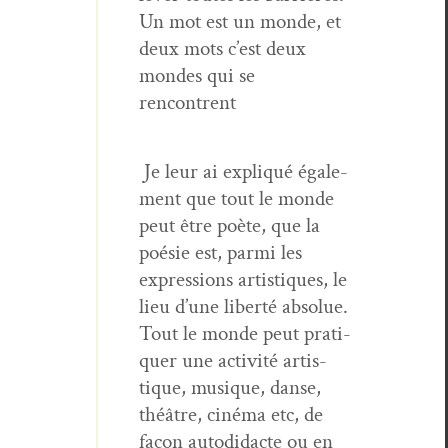
Un mot est un monde, et
deux mots c’est deux
mon­des qui se
rencontrent
Je leur ai expliqué égale­
ment que tout le monde
peut être poète, que la
poésie est, par­mi les
expres­sions artis­tiques, le
lieu d’une lib­erté absolue.
Tout le monde peut pra­ti­
quer une activ­ité artis­
tique, musique, danse,
théâtre, ciné­ma etc, de
façon auto­di­dacte ou en