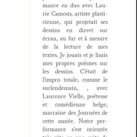
mance en duo avec Lau­
rie Camous
,
artiste plas­ti­
ci­enne
, qui pro­je­tait ses
dessins en direct sur
écran, au fur et à mesure
de la lec­ture de mes
textes
.
Je jouais et je lisais
mes pro­pres poèmes sur
les dessins. C’était de
l’impro totale, comme le
surlen­de­main, , avec
Lau­rence Vielle, poétesse
et comé­di­enne belge,
mar­raine des Journées de
cette année
. Notre per­
for­mance s’est ori­en­tée