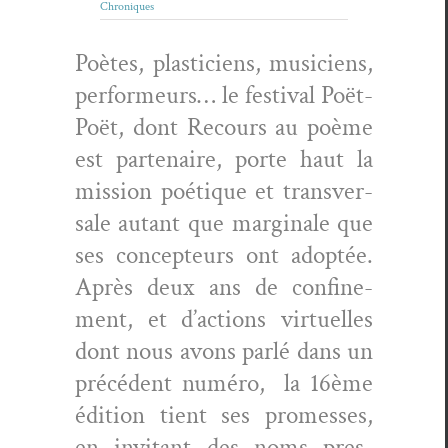
Chroniques
Poètes, plas­ti­ciens, musi­ciens,
per­formeurs… le fes­ti­val Poët-
Poët, dont Recours au poème
est parte­naire, porte haut la
mis­sion poé­tique et trans­ver­
sale autant que mar­ginale que
ses con­cep­teurs ont adop­tée.
Après deux ans de con­fine­
ment, et d’ac­tions virtuelles
dont nous avons par­lé dans un
précé­dent numéro, la 16ème
édi­tion tient ses promess­es,
en invi­tant des noms pres­