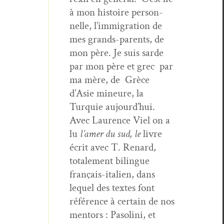
à mon his­toire per­son­
nelle, l’immigration de
mes grands-par­ents, de
mon père. Je suis sarde
par mon père et grec par
ma mère, de Grèce
d’Asie mineure, la
Turquie aujourd’hui.
Avec Lau­rence Viel on a
lu
l’amer du sud, le
livre
écrit avec T. Renard,
totale­ment bilingue
français-ital­ien, dans
lequel des textes font
référence à cer­tain de nos
men­tors : Pasoli­ni, et