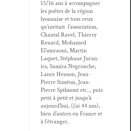
15/16 ans à accom­pa­g­n­er
les poètes de la région
lyon­naise et tous ceux
qu’invitait l’association,
Chan­tal Rav­el, Thier­ry
Renard, Mohamed
El’am­raoui, Mar­tin
Laquet, Stéphane Juran­
ics, Sami­ra Negrouche,
Lance Hen­son, Jean-
Pierre Siméon, Jean-
Pierre Spilmont etc.., puis
petit à petit et jusqu’à
aujourd’hui, (j’ai 44 ans),
bien d’autres en France et
à l’étranger.