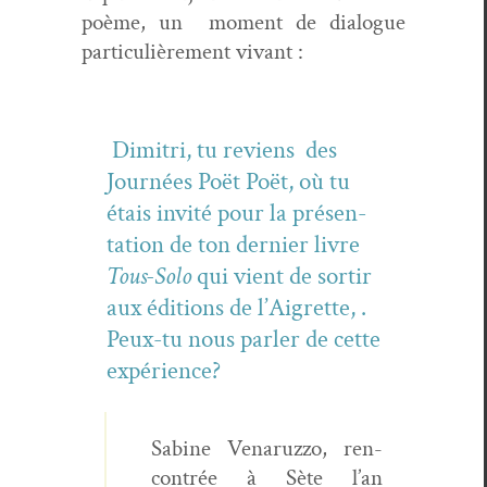
poème, un moment de dia­logue
par­ti­c­ulière­ment vivant :
Dim­itri, tu reviens des
Journées Poët Poët, où tu
étais invité pour la présen­
ta­tion de ton dernier livre
Tous-Solo
qui vient de sor­tir
aux édi­tions de l’Aigrette, .
Peux-tu nous par­ler de cette
expérience?
Sabine Venaruz­zo, ren­
con­trée à Sète l’an