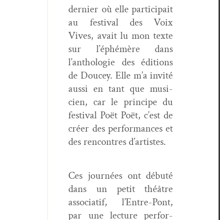
dernier où elle par­tic­i­pait
au fes­ti­val des Voix
Vives, avait lu mon texte
sur l’éphémère dans
l’anthologie des édi­tions
de Doucey. Elle m’a invité
aus­si en tant que musi­
cien, car le principe du
fes­ti­val Poët Poët, c’est de
créer des per­for­mances et
des ren­con­tres d’artistes.
Ces journées ont débuté
dans un petit théâtre
asso­ci­atif, l’Entre-Pont,
par une lec­ture per­for­