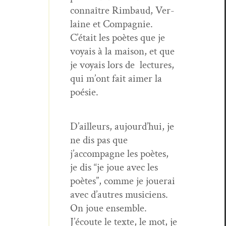
con­naître Rim­baud, Ver­
laine et Com­pag­nie.
C’était les poètes que je
voy­ais à la mai­son, et que
je voy­ais lors de lec­tures,
qui m’ont fait aimer la
poésie.
D’ailleurs, aujourd’hui, je
ne dis pas que
j’accompagne les poètes,
je dis “je joue avec les
poètes”, comme je jouerai
avec d’autres musi­ciens.
On joue ensem­ble.
J’écoute le texte, le mot, je