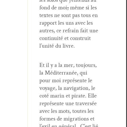
fond de moi
,
même si les
textes ne sont pas tous en
rap­port les uns avec les
autres, ce refrain fait une
con­ti­nu­ité et con­stru­it
l’unité du livre.
Et il y a la mer, tou­jours,
la Méditer­ranée, qui
pour moi représente le
voy­age, la nav­i­ga­tion, le
coté marin et pirate. Elle
représente une tra­ver­sée
avec les mots, toutes les
formes de migra­tions et
l’exil en général.
C’est lié