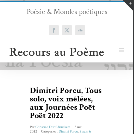
Passer
Poésie & Mondes poétiques
au
contenu
Facebook
X
SoundCloud
Dimitri Porcu, Tous
solo, voix mêlées,
aux Journées Poët
Poët 2022
Par
Christine Durif-Bruckert
|
3 mai
2022
|
Catégories :
Dimitri Porcu
,
Essais &