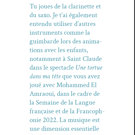
Tu joues de la clar­inette et
du saxo. Je t’ai égale­ment
enten­du utilis­er d’autres
instru­ments comme la
guim­barde lors des ani­ma­
tions avec les enfants,
notam­ment à Saint Claude
dans le spec­ta­cle
Une tortue
dans ma tête
que vous avez
joué avec Mohammed El
Amraoui
,
dans le cadre de
la Semaine de la Langue
française et de la Fran­coph­
o­nie 2022. La musique est
une dimen­sion essen­tielle