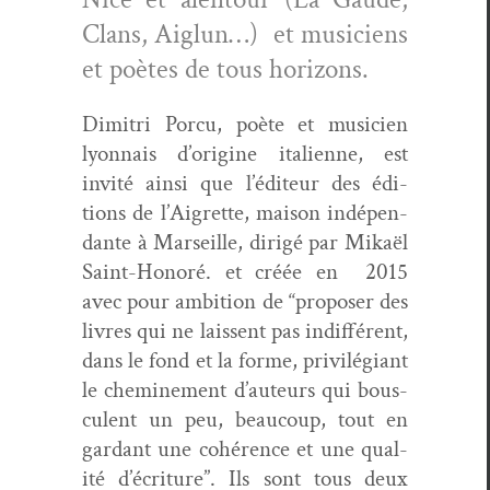
Clans, Aiglun…) et musi­ciens
et poètes de tous horizons.
Dim­itri Por­cu, poète et musi­cien
lyon­nais d’o­rig­ine ital­i­enne, est
invité ain­si que l’édi­teur des édi­
tions de l’Ai­grette, mai­son indépen­
dante à Mar­seille, dirigé par Mikaël
Saint-Hon­oré.
et créée en 2015
avec pour ambi­tion de “pro­pos­er
d
es
livres qui ne lais­sent pas indif­férent,
dans le fond et la forme, priv­ilé­giant
le chem­ine­ment d’au­teurs qui bous­
cu­lent un peu, beau­coup, tout en
gar­dant une cohérence et une qual­
ité d’écri­t­ure”. Ils sont tous deux