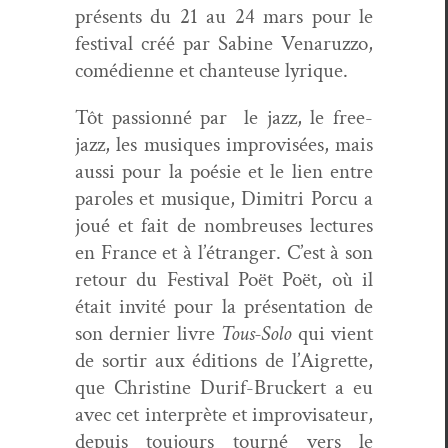
présents du 21 au 24 mars pour le
fes­ti­val créé par Sabine Venaruz­zo,
comé­di­enne et chanteuse lyrique.
Tôt pas­sion­né par le jazz, le free-
jazz, les musiques impro­visées, mais
aus­si pour la poésie et le lien entre
paroles et musique, Dim­itri Por­cu a
joué et fait de nom­breuses lec­tures
en France et à l’étranger. C’est à son
retour du Fes­ti­val Poët Poët, où il
était invité pour la présen­ta­tion de
son dernier livre
Tous-Solo
qui vient
de sor­tir aux édi­tions de l’Aigrette,
que Chris­tine Durif-Bruck­ert a eu
avec cet inter­prète et impro­visa­teur,
depuis tou­jours tourné vers le