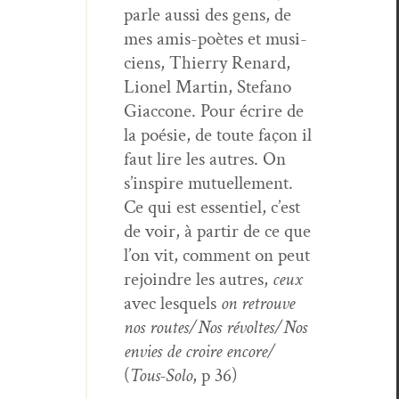
par­le aus­si des gens, de
mes amis-poètes et musi­
ciens, Thier­ry Renard,
Lionel Mar­tin, Ste­fano
Giac­cone. Pour écrire de
la poésie, de toute façon il
faut lire les autres. On
s’inspire mutuelle­ment.
Ce qui est essen­tiel, c’est
de voir, à par­tir de ce que
l’on vit, com­ment on peut
rejoin­dre les autres,
ceux
avec lesquels
on retrou­ve
nos routes/Nos révoltes/Nos
envies de croire encore/
(
Tous-Solo
, p 36)