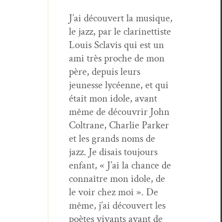
J’ai décou­vert la musique,
le jazz, par le clar­inet­tiste
Louis Sclavis qui est un
ami très proche de mon
père, depuis leurs
jeunesse lycéenne, et qui
était mon idole, avant
même de décou­vrir John
Coltrane, Char­lie Park­er
et les grands noms de
jazz. Je dis­ais tou­jours
enfant, « J’ai la chance de
con­naître mon idole, de
le voir chez moi ». De
même, j’ai décou­vert les
poètes vivants avant de