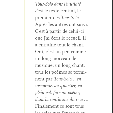
Tous-Solo dans l’inutilité,
c
’est le texte cen­tral, le
pre­mier des
Tous-Solo
.
Après les autres ont suivi
.
C’est à par­tir de celui-ci
que j’ai écrit le recueil
.
Il
a entraîné tout le chant.
Oui, c’est un peu comme
un long morceau de
musique, un long chant,
tous les poèmes se ter­mi­
nent par
Tous-Solo
…
en
insom­nie, au quarti­er, en
plein vol, face au poème,
dans la con­ti­nu­ité du rêve
…
Finale­ment ce sont tous
les solos que j’entends au