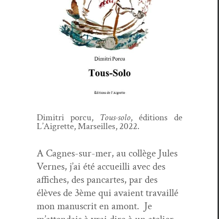
Dim­itri por­cu,
Tous-solo
, édi­tions de
L’Ai­grette, Mar­seilles, 2022.
A Cagnes-sur-mer, au col­lège Jules
Vernes, j’ai été accueil­li avec des
affich­es, des pan­car­tes, par des
élèves de 3ème qui avaient tra­vail­lé
mon man­u­scrit en amont. Je