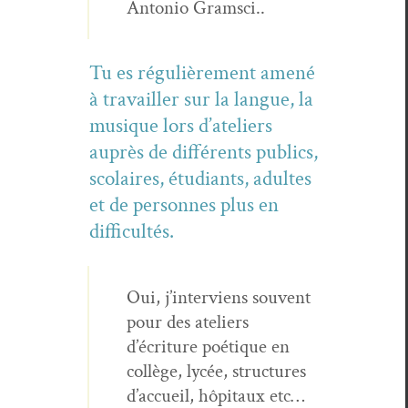
Anto­nio Gramsci..
Tu es régulière­ment amené
à tra­vailler sur la langue, la
musique lors d’ateliers
auprès de dif­férents publics,
sco­laires, étu­di­ants, adultes
et de per­son­nes plus en
difficultés.
Oui, j’interviens sou­vent
pour des ate­liers
d’écriture poé­tique en
col­lège, lycée, struc­tures
d’accueil, hôpi­taux etc…