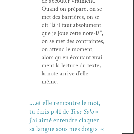
de s’écouter vrai­ment.
Quand on pré­pare, on se
met des bar­rières, on se
dit “là il faut absol­u­ment
que je joue cette note-là”,
on se met des con­traintes,
on attend le moment,
alors qu en écoutant vrai­
ment la lec­ture du texte,
la note arrive d’elle-
même.
.…et elle ren­con­tre le mot,
tu écris p 41 de
Tous-Solo
«
j’ai aimé enten­dre cla­quer
sa langue sous mes doigts «