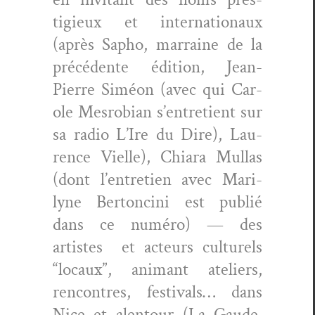
tigieux et inter­na­tionaux
(après Sapho, mar­raine de la
précé­dente édi­tion, Jean-
Pierre Siméon (avec qui Car­
ole Mes­ro­bian s’en­tre­tient sur
sa radio L’Ire du Dire), Lau­
rence Vielle), Chiara Mul­las
(dont l’en­tre­tien avec Mar­i­
lyne Bertonci­ni est pub­lié
dans ce numéro) — des
artistes et acteurs cul­turels
“locaux”, ani­mant ate­liers,
ren­con­tres, fes­ti­vals… dans
Nice et alen­tour (La Gaude,