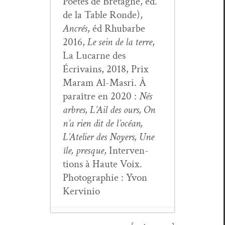
Poètes de Bre­tagne, éd.
de la Table Ronde),
Ancrés
, éd Rhubarbe
2016,
Le sein de la terre
,
La Lucarne des
Écrivains, 2018, Prix
Maram Al-Mas­ri. À
paraître en 2020 :
Nés
arbres, L’Ail des ours, On
n’a rien dit de l’océan,
L’Atelier des Noy­ers, Une
île, presque
, Inter­ven­
tions à Haute Voix.
Pho­togra­phie : Yvon
Kervinio