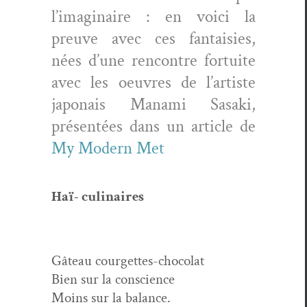
l’imag­i­naire : en voici la
preuve avec ces fan­taisies,
nées d’une ren­con­tre for­tu­ite
avec les oeu­vres de l’artiste
japon­ais Man­a­mi Sasa­ki,
présen­tées dans un arti­cle de
My Mod­ern Met
Haï- culi­naires
Gâteau cour­gettes-choco­lat
Bien sur la conscience
Moins sur la balance.