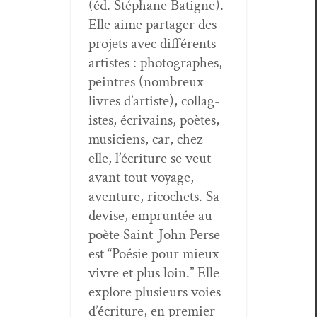
(éd. Stéphane Batigne).
Elle aime partager des
pro­jets avec dif­férents
artistes : pho­tographes,
pein­tres (nom­breux
livres d’artiste), col­lag­
istes, écrivains, poètes,
musi­ciens, car, chez
elle, l’écriture se veut
avant tout voy­age,
aven­ture, ric­o­chets. Sa
devise, emprun­tée au
poète Saint-John Perse
est “Poésie pour mieux
vivre et plus loin.” Elle
explore plusieurs voies
d’écriture, en pre­mier