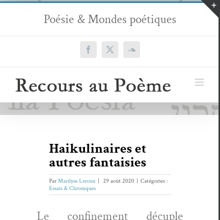
Passer
Poésie & Mondes poétiques
au
contenu
Facebook
X
SoundCloud
Haikulinaires et
autres fantaisies
Par
Marilyse Leroux
|
29 août 2020
|
Catégories :
Essais & Chroniques
Le con­fine­ment décu­ple