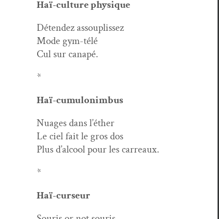
Haï-cul­ture physique
Déten­dez assouplissez
Mode gym-télé
Cul sur canapé.
*
Haï-cumu­lonim­bus
Nuages dans l’éther
Le ciel fait le gros dos
Plus d’alcool pour les carreaux.
*
Haï-curseur
Souris or not souris