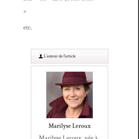
*
etc.
L’au­teur de l’article
Marilyse Leroux
Mar­il­yse Ler­oux, née à