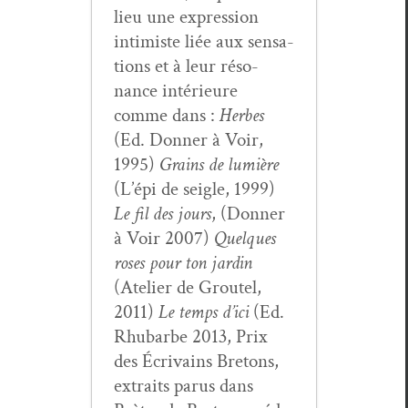
lieu une expres­sion
intimiste liée aux sen­sa­
tions et à leur réso­
nance intérieure
comme dans :
Herbes
(Ed. Don­ner à Voir,
1995)
Grains de lumière
(L’épi de sei­gle, 1999)
Le fil des jours
, (Don­ner
à Voir 2007)
Quelques
ros­es pour ton jardin
(Ate­lier de Grou­tel,
2011)
Le temps d’ici
(Ed.
Rhubarbe 2013, Prix
des Écrivains Bre­tons,
extraits parus dans