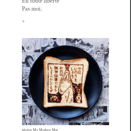
En toute liberté
Pas moi.
*
pho­tos My Mod­ern Met