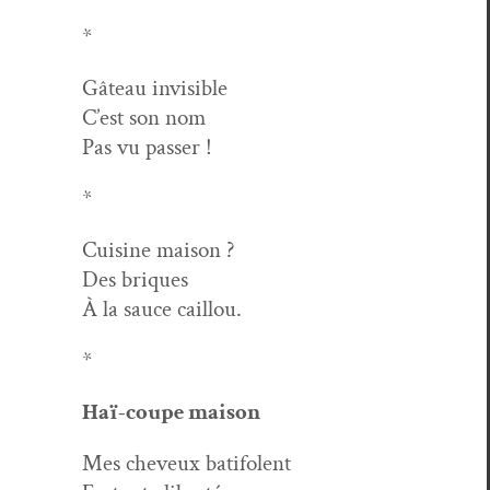
*
Gâteau invis­i­ble
C’est son nom
Pas vu passer !
*
Cui­sine maison ?
Des briques
À la sauce caillou.
*
Haï-coupe mai­son
Mes cheveux batifolent