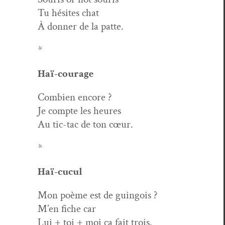
Tu hésites chat
À don­ner de la patte.
*
Haï-courage
Com­bi­en encore ?
Je compte les heures
Au tic-tac de ton cœur.
*
Haï-cucul
Mon poème est de guingois ?
M’en fiche car
Lui + toi + moi ça fait trois.