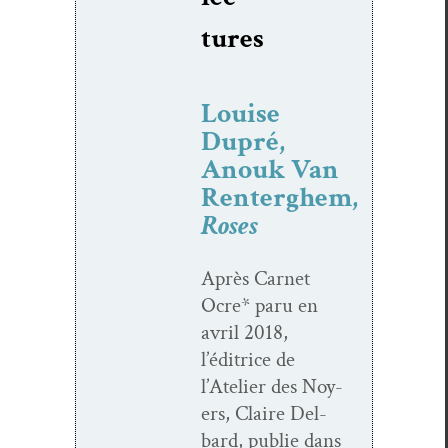
tures
Louise
Dupré,
Anouk Van
Renterghem,
Roses
Après Car­net
Ocre* paru en
avril 2018,
l’éditrice de
l’Atelier des Noy­
ers, Claire Del­
bard, pub­lie dans