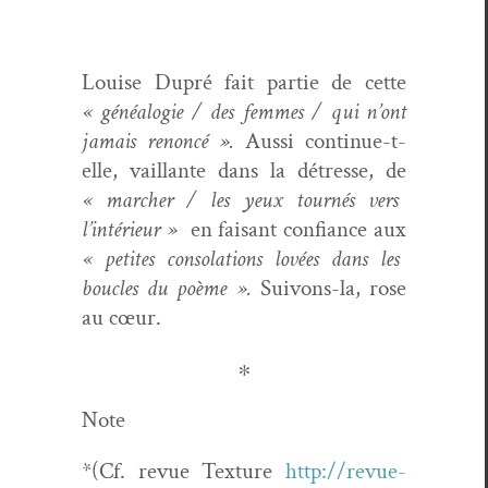
Louise Dupré fait par­tie de cette
« généalo­gie / des femmes / qui n’ont
jamais renon­cé ».
Aus­si con­tin­ue-t-
elle, vail­lante dans la détresse, de
« marcher / les yeux tournés vers
l’intérieur »
en faisant con­fi­ance aux
« petites con­so­la­tions lovées dans les
boucles du poème ».
Suiv­ons-la, rose
au cœur.
∗
Note
*
(Cf. revue Tex­ture
http://revue-