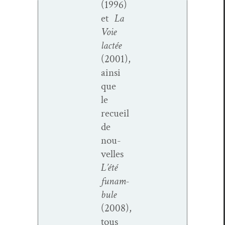
(1996)
et
La
Voie
lac­tée
(2001),
ain­si
que
le
recueil
de
nou­
velles
L’été
funam­
bule
(2008),
tous