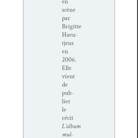
en
scène
par
Brigitte
Haen­
t­jens
en
2006.
Elle
vient
de
pub­
li­er
le
réc­it
L’album
mul­