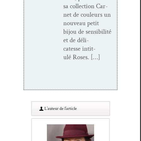
sa col­lec­tion Car­
net de couleurs un
nou­veau petit
bijou de sen­si­bil­ité
et de déli­
catesse inti­t­
ulé Roses. […]
L’au­teur de l’article