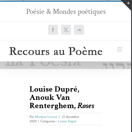
Passer
Poésie & Mondes poétiques
au
contenu
Facebook
X
SoundCloud
Louise Dupré,
Anouk Van
Renterghem,
Roses
Par
Marilyse Leroux
|
21 décembre
2020
|
Catégories :
Louise Dupré