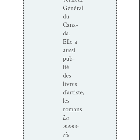
Général
du
Cana­
da.
Elle a
aus­si
pub­
lié
des
livres
d’artiste,
les
romans
La
memo­
ria