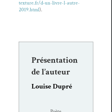
texture.fr/d‑un-livre-l-autre-
2019.html
).
Présentation
de l’auteur
Louise Dupré
Poète,