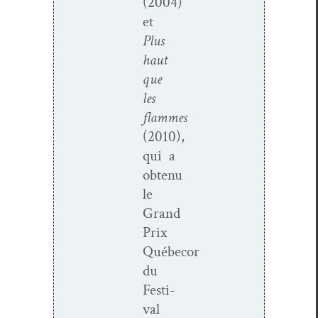
(2004)
et
Plus
haut
que
les
flammes
(2010),
qui a
obtenu
le
Grand
Prix
Québecor
du
Fes­ti­
val