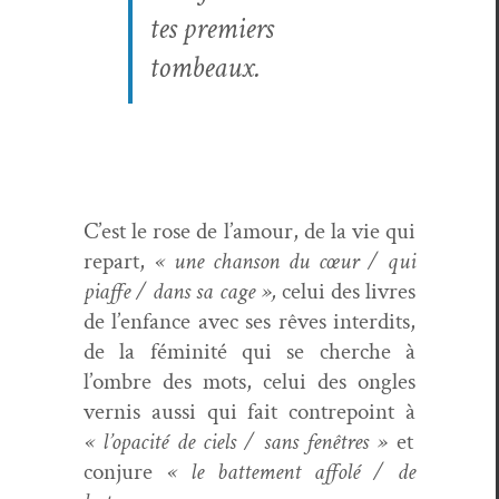
tes pre­miers
tombeaux.
C’est le rose de l’amour, de la vie qui
repart,
« une chan­son du cœur / qui
piaffe / dans sa cage »,
celui des livres
de l’enfance avec ses rêves inter­dits,
de la féminité qui se cherche à
l’ombre des mots, celui des ongles
ver­nis aus­si qui fait con­tre­point à
« l’opacité de ciels / sans fenêtres »
et
con­jure
« le bat­te­ment affolé / de