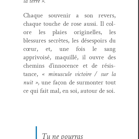
la terre ».
Chaque sou­venir a son revers,
chaque touche de rose aus­si. Il col­
ore les plaies orig­inelles, les
blessures secrètes, les dés­espoirs du
cœur, et, une fois le sang
apprivoisé, maquil­lé, il ouvre des
chemins d’innocence et de résis­
tance,
« minus­cule vic­toire / sur la
nuit »,
une façon de sur­mon­ter tout
ce qui fait mal, en soi, autour de soi.
Tu ne pour­ras