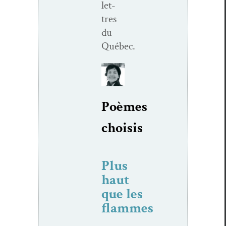
let­
tres
du
Québec.
Poèmes
choi­sis
Plus
haut
que les
flammes