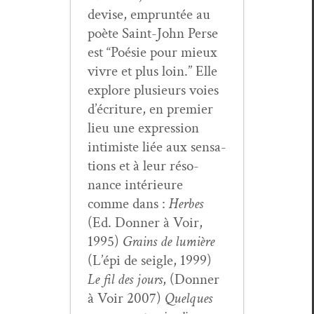
devise, emprun­tée au
poète Saint-John Perse
est “Poésie pour mieux
vivre et plus loin.” Elle
explore plusieurs voies
d’écriture, en pre­mier
lieu une expres­sion
intimiste liée aux sen­sa­
tions et à leur réso­
nance intérieure
comme dans :
Herbes
(Ed. Don­ner à Voir,
1995)
Grains de lumière
(L’épi de sei­gle, 1999)
Le fil des jours
, (Don­ner
à Voir 2007)
Quelques