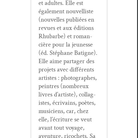
et adultes. Elle est
égale­ment nou­vel­liste
(nou­velles pub­liées en
revues et aux édi­tions
Rhubarbe) et roman­
cière pour la jeunesse
(éd. Stéphane Batigne).
Elle aime partager des
pro­jets avec dif­férents
artistes : pho­tographes,
pein­tres (nom­breux
livres d’artiste), col­lag­
istes, écrivains, poètes,
musi­ciens, car, chez
elle, l’écriture se veut
avant tout voy­age,
aven­ture, ric­o­chets. Sa