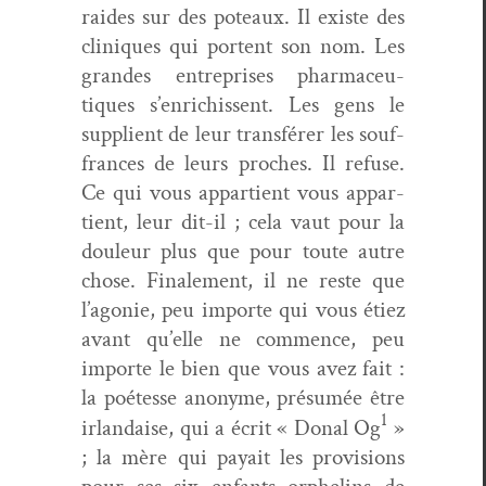
raides sur des poteaux. Il existe des
clin­iques qui por­tent son nom. Les
grandes entre­pris­es phar­ma­ceu­
tiques s’enrichissent. Les gens le
sup­plient de leur trans­fér­er les souf­
frances de leurs proches. Il refuse.
Ce qui vous appar­tient vous appar­
tient, leur dit-il ; cela vaut pour la
douleur plus que pour toute autre
chose. Finale­ment, il ne reste que
l’agonie, peu importe qui vous étiez
avant qu’elle ne com­mence, peu
importe le bien que vous avez fait :
la poétesse anonyme, pré­sumée être
1
irlandaise, qui a écrit « Don­al Og
»
; la mère qui payait les pro­vi­sions