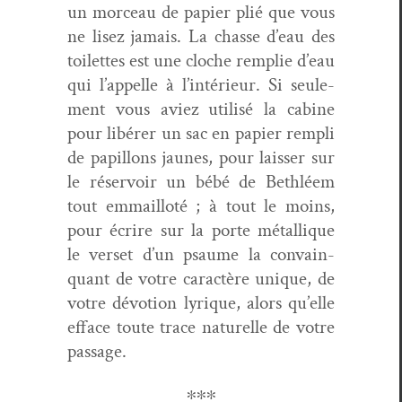
un morceau de papi­er plié que vous
ne lisez jamais. La chas­se d’eau des
toi­lettes est une cloche rem­plie d’eau
qui l’appelle à l’intérieur. Si seule­
ment vous aviez util­isé la cab­ine
pour libér­er un sac en papi­er rem­pli
de papil­lons jaunes, pour laiss­er sur
le réser­voir un bébé de Beth­léem
tout emmail­loté ; à tout le moins,
pour écrire sur la porte métallique
le ver­set d’un psaume la con­va­in­
quant de votre car­ac­tère unique, de
votre dévo­tion lyrique, alors qu’elle
efface toute trace naturelle de votre
passage.
∗∗∗