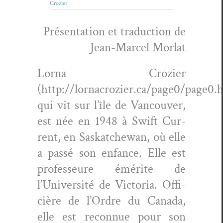
Crozier
Présen­ta­tion et tra­duc­tion de
Jean-Mar­cel Morlat
Lor­na Crozi­er
(http://lornacrozier.ca/page0/page0.h
qui vit sur l’île de Van­cou­ver,
est née en 1948 à Swift Cur­
rent, en Saskatchewan, où elle
a passé son enfance. Elle est
pro­fesseure émérite de
l’Université de Vic­to­ria. Offi­
cière de l’Ordre du Cana­da,
elle est recon­nue pour son