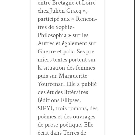
entre Bre­tagne et Loire
chez Julien Gracq »,
par­ticipé aux « Ren­con­
tres de Sophie-
Philosophia » sur les
Autres et égale­ment sur
Guerre et paix. Ses pre­
miers textes por­tent sur
la sit­u­a­tion des femmes
puis sur Mar­guerite
Yource­nar. Elle a pub­lié
des études lit­téraires
(édi­tions Ellipses,
SIEY), trois romans, des
poèmes et des ouvrages
de prose poé­tique. Elle
écrit dans Ter­res de