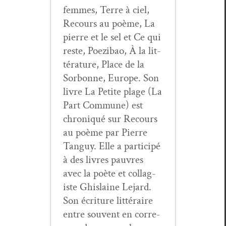
femmes, Terre à ciel,
Recours au poème, La
pierre et le sel et Ce qui
reste, Poez­ibao, À la lit­
téra­ture, Place de la
Sor­bonne, Europe. Son
livre La Petite plage (La
Part Com­mune) est
chroniqué sur Recours
au poème par Pierre
Tan­guy. Elle a par­ticipé
à des livres pau­vres
avec la poète et col­lag­
iste Ghis­laine Lejard.
Son écri­t­ure lit­téraire
entre sou­vent en cor­re­