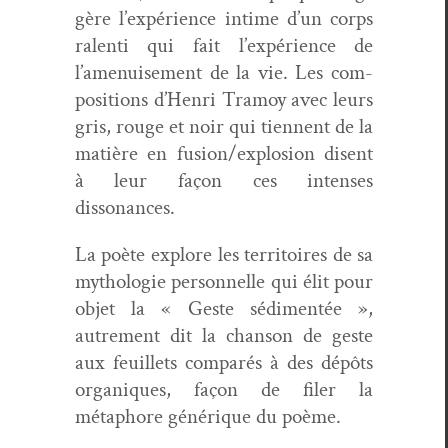
gère l’expérience intime d’un corps
ralen­ti qui fait l’expérience de
l’amenuisement de la vie. Les com­
po­si­tions d’Henri Tramoy avec leurs
gris, rouge et noir qui tien­nent de la
matière en fusion/explosion dis­ent
à leur façon ces intens­es
dissonances.
La poète explore les ter­ri­toires de sa
mytholo­gie per­son­nelle qui élit pour
objet la « Geste sédi­men­tée »,
autrement dit la chan­son de geste
aux feuil­lets com­parés à des dépôts
organiques, façon de fil­er la
métaphore générique du poème.