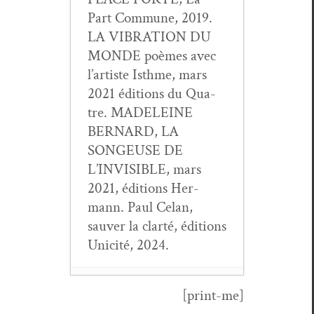
Part Com­mune, 2019.
LA VIBRATION DU
MONDE poèmes avec
l’artiste Isthme, mars
2021 édi­tions du Qua­
tre. MADELEINE
BERNARD, LA
SONGEUSE DE
L’INVISIBLE, mars
2021, édi­tions Her­
mann. Paul Celan,
sauver la clarté, édi­tions
Unic­ité, 2024.
[print-me]
Runes & ruines
,