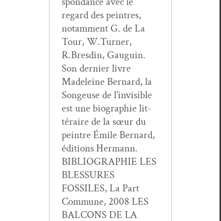
spon­dance avec le
regard des pein­tres,
notam­ment G. de La
Tour, W.Turner,
R.Bresdin, Gau­guin.
Son dernier livre
Madeleine Bernard, la
Songeuse de l’invisible
est une biogra­phie lit­
téraire de la sœur du
pein­tre Émile Bernard,
édi­tions Her­mann.
BIBLIOGRAPHIE LES
BLESSURES
FOSSILES, La Part
Com­mune, 2008 LES
BALCONS DE LA