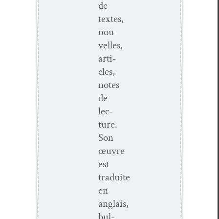
de
textes,
nou­
velles,
arti­
cles,
notes
de
lec­
ture.
Son
œuvre
est
traduite
en
anglais,
bul­