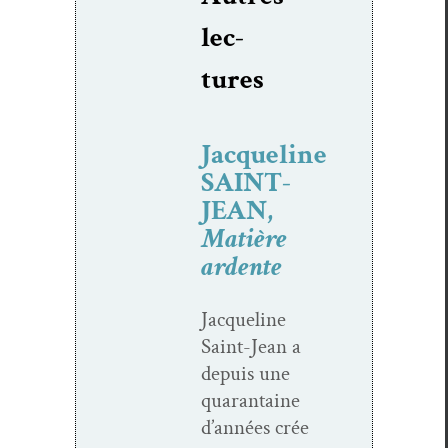
lec­
tures
Jacqueline
SAINT-
JEAN,
Matière
ardente
Jacque­line
Saint-Jean a
depuis une
quar­an­taine
d’années crée