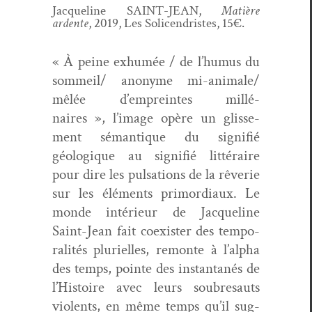
Jacque­line SAINT-JEAN,
Matière
ardente
, 2019, Les Soli­cen­dristes, 15€.
« À peine exhumée / de l’humus du
sommeil/ anonyme mi-ani­male/
mêlée d’empreintes mil­lé­
naires », l’image opère un glisse­
ment séman­tique du sig­nifié
géologique au sig­nifié lit­téraire
pour dire les pul­sa­tions de la rêver­ie
sur les élé­ments pri­mor­diaux. Le
monde intérieur de Jacque­line
Saint-Jean fait coex­is­ter des tem­po­
ral­ités plurielles, remonte à l’alpha
des temps, pointe des instan­ta­nés de
l’Histoire avec leurs soubre­sauts
vio­lents, en même temps qu’il sug­