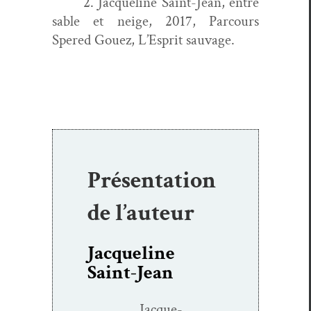
2.
Jacque­line Saint-Jean, entre
sable et neige, 2017, Par­cours
Spered Gouez, L’Esprit sauvage.
Présentation
de l’auteur
Jacqueline
Saint-Jean
Jacque­