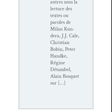
autres sous la
lec­ture des
textes ou
paroles de
Milan Kun­
dera, J.J. Cale,
Chris­t­ian
Bobin, Peter
Hand­ke,
Régine
Détam­bel,
Alain Bosquet
sur […]