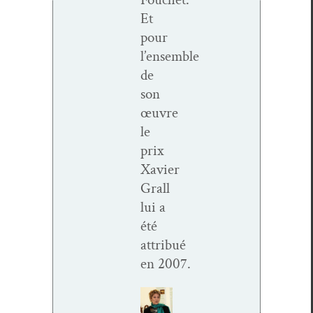
Et
pour
l’ensemble
de
son
œuvre
le
prix
Xavier
Grall
lui a
été
attribué
en 2007.