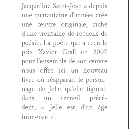
Jacque­line Saint-Jean a depuis
une quar­an­taine d’années crée
une œuvre orig­i­nale, riche
d’une trentaine de recueils de
poésie. La poète qui a reçu le
prix Xavier Grall en 2007
pour l’ensemble de son œuvre
nous offre ici un nou­veau
livre où réap­pa­raît le per­son­
nage de Jelle qu’elle fig­u­rait
dans un recueil précé­
dent, « Jelle est d’un âge
1
immense »
.