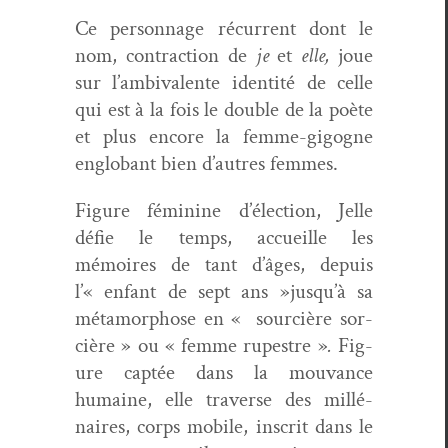
Ce per­son­nage récur­rent dont le
nom, con­trac­tion de
je
et
elle,
joue
sur l’ambivalente iden­tité de celle
qui est à la fois le dou­ble de la poète
et plus encore la femme-gigogne
englobant bien d’autres femmes.
Fig­ure fémi­nine d’élection, Jelle
défie le temps, accueille les
mémoires de tant d’âges, depuis
l’« enfant de sept ans »jusqu’à sa
méta­mor­phose en « sour­cière sor­
cière » ou « femme rupestre »
.
Fig­
ure cap­tée dans la mou­vance
humaine, elle tra­verse des mil­lé­
naires, corps mobile, inscrit dans le