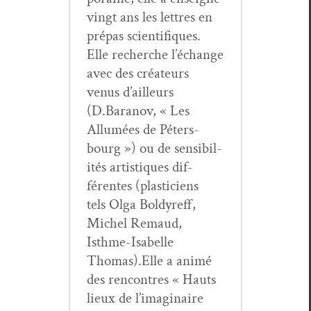
vingt ans les let­tres en
pré­pas sci­en­tifiques.
Elle recherche l’échange
avec des créa­teurs
venus d’ailleurs
(D.Baranov, « Les
Allumées de Péters­
bourg ») ou de sen­si­bil­
ités artis­tiques dif­
férentes (plas­ti­ciens
tels Olga Boldyr­eff,
Michel Remaud,
Isthme-Isabelle
Thomas).Elle a ani­mé
des ren­con­tres « Hauts
lieux de l’imaginaire