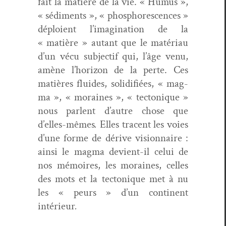
fait la matière de la vie. « Humus »,
« sédi­ments », « phos­pho­res­cences »
déploient l’imagination de la
« matière » autant que le matéri­au
d’un vécu sub­jec­tif qui, l’âge venu,
amène l’horizon de la perte. Ces
matières flu­ides, solid­i­fiées, « mag­
ma », « moraines », « tec­tonique »
nous par­lent d’autre chose que
d’elles-mêmes
.
Elles tra­cent les voies
d’une forme de dérive vision­naire :
ain­si le mag­ma devient-il celui de
nos mémoires, les moraines, celles
des mots et la tec­tonique met à nu
les « peurs » d’un con­ti­nent
intérieur
.