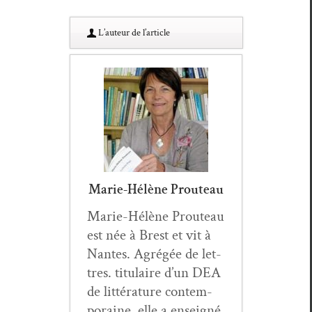
L’au­teur de l’article
Marie-Hélène Prouteau
Marie-Hélène Prouteau
est née à Brest et vit à
Nantes. Agrégée de let­
tres. tit­u­laire d’un DEA
de lit­téra­ture con­tem­
po­raine, elle a enseigné