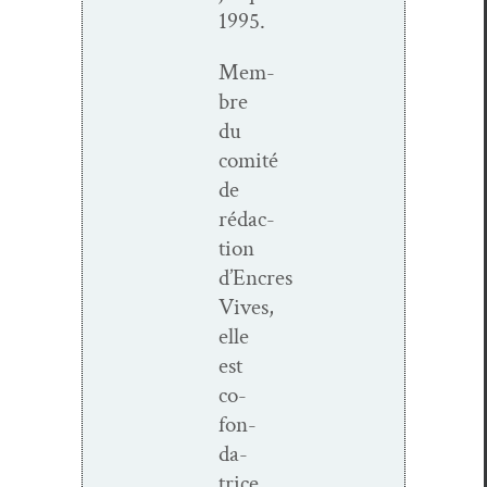
1995.
Mem­
bre
du
comité
de
rédac­
tion
d’Encres
Vives,
elle
est
co-
fon­­
da­
trice