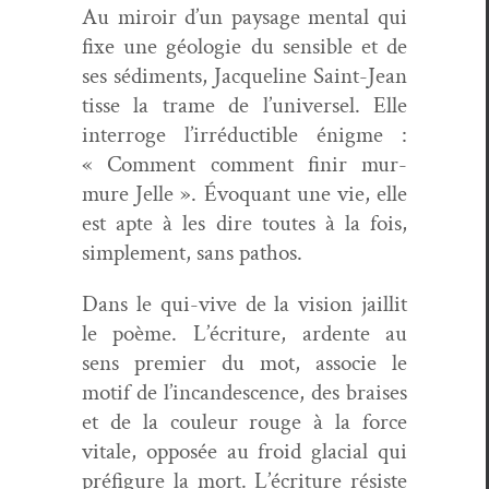
Au miroir d’un paysage men­tal qui
fixe une géolo­gie du sen­si­ble et de
ses sédi­ments, Jacque­line Saint-Jean
tisse la trame de l’universel. Elle
inter­roge l’irréductible énigme :
« Com­ment com­ment finir mur­
mure Jelle ». Évo­quant une vie, elle
est apte à les dire toutes à la fois,
sim­ple­ment, sans pathos.
Dans le qui-vive de la vision jail­lit
le poème. L’écriture, ardente au
sens pre­mier du mot, asso­cie le
motif de l’incandescence, des brais­es
et de la couleur rouge à la force
vitale, opposée au froid glacial qui
pré­fig­ure la mort. L’écriture résiste