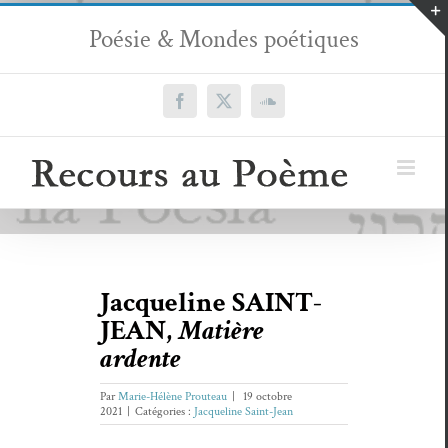
Passer
Poésie & Mondes poétiques
au
contenu
Facebook
X
SoundCloud
Jacqueline SAINT-
JEAN,
Matière
ardente
Par
Marie-Hélène Prouteau
|
19 octobre
2021
|
Catégories :
Jacqueline Saint-Jean