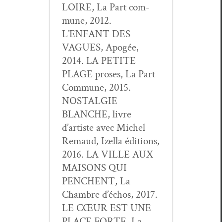
LOIRE, La Part com­
mune, 2012.
L’ENFANT DES
VAGUES, Apogée,
2014. LA PETITE
PLAGE pros­es, La Part
Com­mune, 2015.
NOSTALGIE
BLANCHE, livre
d’artiste avec Michel
Remaud, Izel­la édi­tions,
2016. LA VILLE AUX
MAISONS QUI
PENCHENT, La
Cham­bre d’échos, 2017.
LE CŒUR EST UNE
PLACE FORTE, La