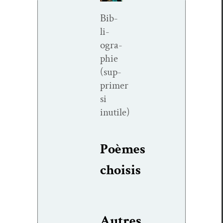
Bib­
li­
ogra­
phie
(sup­
primer
si
inutile)
Poèmes
choi­sis
Autres