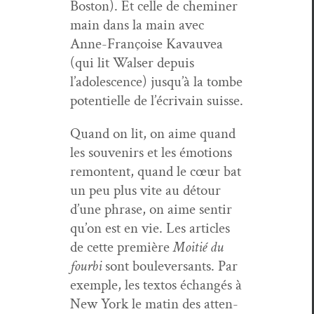
Boston). Et celle de chem­iner
main dans la main avec
Anne-Françoise Kavau­vea
(qui lit Walser depuis
l’adolescence) jusqu’à la tombe
poten­tielle de l’écrivain suisse.
Quand on lit, on aime quand
les sou­venirs et les émo­tions
remon­tent, quand le cœur bat
un peu plus vite au détour
d’une phrase, on aime sen­tir
qu’on est en vie. Les arti­cles
de cette pre­mière
Moitié du
four­bi
sont boulever­sants. Par
exem­ple, les tex­tos échangés à
New York le matin des atten­