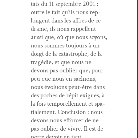
tats du 11 sep­tem­bre 2001 :
out­re le fait qu’ils nous rep­
lon­gent dans les affres de ce
drame, ils nous rap­pel­lent
aus­si que, où que nous soyons,
nous sommes tou­jours à un
doigt de la cat­a­stro­phe, de la
tragédie, et que nous ne
devons pas oubli­er que, pour
peu que nous en sachions,
nous évolu­ons peut-être dans
des poches de répit exigües, à
la fois tem­porelle­ment et spa­
tiale­ment. Con­clu­sion : nous
devons nous efforcer de ne
pas oubli­er de vivre. Il est de
notre devoir en tant