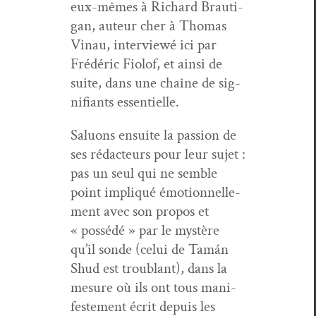
eux-mêmes à Richard Brauti­
gan, auteur cher à Thomas
Vin­au, inter­viewé ici par
Frédéric Fiolof, et ain­si de
suite, dans une chaîne de sig­
nifi­ants essentielle.
Salu­ons ensuite la pas­sion de
ses rédac­teurs pour leur sujet :
pas un seul qui ne sem­ble
point impliqué émo­tion­nelle­
ment avec son pro­pos et
« pos­sédé » par le mys­tère
qu’il sonde (celui de Tamán
Shud est trou­blant), dans la
mesure où ils ont tous man­i­
feste­ment écrit depuis les