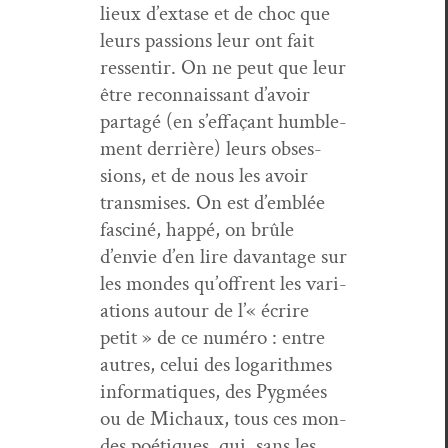
lieux d’extase et de choc que
leurs pas­sions leur ont fait
ressen­tir. On ne peut que leur
être recon­nais­sant d’avoir
partagé (en s’effaçant hum­ble­
ment der­rière) leurs obses­
sions, et de nous les avoir
trans­mis­es. On est d’emblée
fasciné, hap­pé, on brûle
d’envie d’en lire davan­tage sur
les mon­des qu’offrent les vari­
a­tions autour de l’« écrire
petit » de ce numéro : entre
autres, celui des log­a­rithmes
infor­ma­tiques, des Pyg­mées
ou de Michaux, tous ces mon­
des poé­tiques, qui, sans les