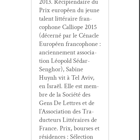
2013. Récip­i­endaire du
Prix européen du jeune
tal­ent lit­téraire fran­
coph­o­ne Cal­liope 2015
(décerné par le Céna­cle
Européen fran­coph­o­ne :
anci­en­nement asso­ci­a­
tion Léopold Sédar-
Sen­g­hor), Sabine
Huynh vit à Tel Aviv,
en Israël. Elle est mem­
bre de la Société des
Gens De Let­tres et de
l’Association des Tra­
duc­teurs Lit­téraires de
France. Prix, bours­es et
rési­dences : Sélec­tion