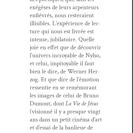
exégès­es de leurs arpen­teurs
enfiévrés, nous resteraient
illis­i­bles. L’expérience de lec­
ture qui nous est livrée est
intense, jubi­la­toire. Quelle
joie en effet que de décou­vrir
l’univers incroy­able de Nyl­so,
et celui, impi­toy­able il faut
bien le dire, de Wern­er Her­
zog. Et que dire de l’émotion
ressen­tie en se remé­morant
les images de celui de Bruno
Dumont, dont
La Vie de Jésus
(vision­né il y a presque vingt
ans dans un petit ciné­ma d’art
et d’essai de la ban­lieue de