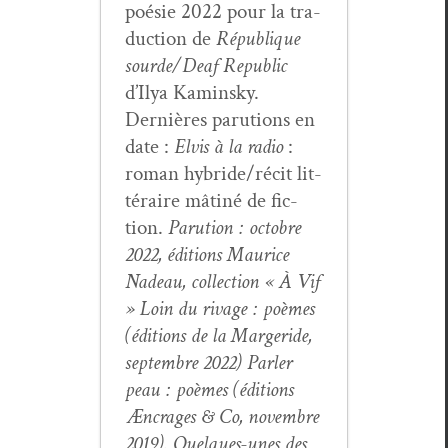
poésie 2022 pour la tra­
duc­tion de
République
sourde/Deaf Repub­lic
d’Ilya Kamin­sky.
Dernières paru­tions en
date :
Elvis à la radio
:
roman hybride/récit lit­
téraire mât­iné de fic­
tion.
Paru­tion : octo­bre
2022, édi­tions Mau­rice
Nadeau, col­lec­tion « À Vif
»
Loin du rivage
: poèmes
(édi­tions de la Marg­eride,
sep­tem­bre 2022)
Par­ler
peau
: poèmes (édi­tions
Æncrages & Co, novem­bre
2019). Quelques-unes des