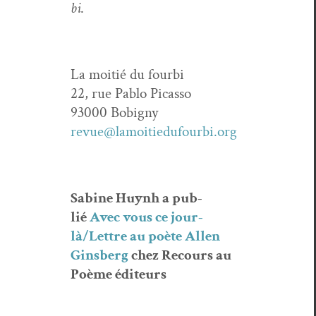
bi
.
La moitié du fourbi
22, rue Pablo Picasso
93000 Bobigny
revue@lamoitiedufourbi.org
Sabine Huynh a pub­
lié
Avec vous ce jour-
là/Let­tre au poète Allen
Gins­berg
chez Recours au
Poème éditeurs