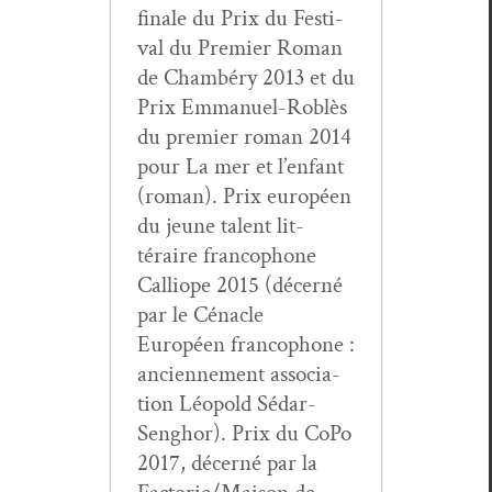
finale du Prix du Fes­ti­
val du Pre­mier Roman
de Cham­béry 2013 et du
Prix Emmanuel-Rob­lès
du pre­mier roman 2014
pour La mer et l’enfant
(roman). Prix européen
du jeune tal­ent lit­
téraire fran­coph­o­ne
Cal­liope 2015 (décerné
par le Céna­cle
Européen fran­coph­o­ne :
anci­en­nement asso­ci­a­
tion Léopold Sédar-
Sen­g­hor). Prix du CoPo
2017, décerné par la