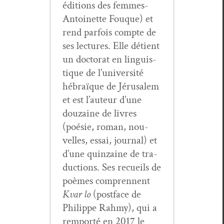
édi­tions des femmes-
Antoinette Fouque) et
rend par­fois compte de
ses lec­tures. Elle détient
un doc­tor­at en lin­guis­
tique de l’université
hébraïque de Jérusalem
et est l’auteur d’une
douzaine de livres
(poésie, roman, nou­
velles, essai, jour­nal) et
d’une quin­zaine de tra­
duc­tions. Ses recueils de
poèmes com­pren­nent
Kvar lo
(post­face de
Philippe Rah­my), qui a
rem­porté en 2017 le