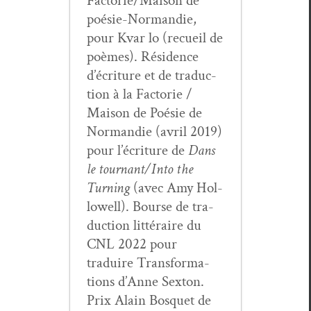
Factorie/Maison de
poésie-Nor­mandie,
pour Kvar lo (recueil de
poèmes). Rési­dence
d’écriture et de tra­duc­
tion à la Fac­to­rie /
Mai­son de Poésie de
Nor­mandie (avril 2019)
pour l’écriture de
Dans
le tournant/Into the
Turn­ing
(avec Amy Hol­
low­ell). Bourse de tra­
duc­tion lit­téraire du
CNL 2022 pour
traduire Trans­for­ma­
tions d’Anne Sex­ton.
Prix Alain Bosquet de