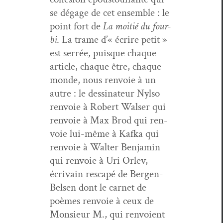
se dégage de cet ensem­ble : le
point fort de
La moitié du four­
bi
. La trame d’« écrire petit »
est ser­rée, puisque chaque
arti­cle, chaque être, chaque
monde, nous ren­voie à un
autre : le dessi­na­teur Nyl­so
ren­voie à Robert Walser qui
ren­voie à Max Brod qui ren­
voie lui-même à Kaf­ka qui
ren­voie à Wal­ter Ben­jamin
qui ren­voie à Uri Orlev,
écrivain rescapé de Bergen-
Belsen dont le car­net de
poèmes ren­voie à ceux de
Mon­sieur M., qui ren­voient