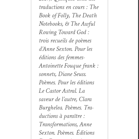
tra­duc­tions en cours :
The
Book of Fol­ly
,
The Death
Note­books
, &
The Awful
Row­ing Toward God
:
trois recueils de poèmes
d’Anne Sex­ton. Pour les
édi­tions des femmes-
Antoinette Fouque
frank
:
son­nets, Diane Seuss.
Poèmes. Pour les édi­tions
Le Cas­tor Astral.
La
saveur de l’autre
, Clara
Burghe­lea. Poèmes. Tra­
duc­tions à paraître :
Trans­for­ma­tions
, Anne
Sex­ton. Poèmes. Édi­tions