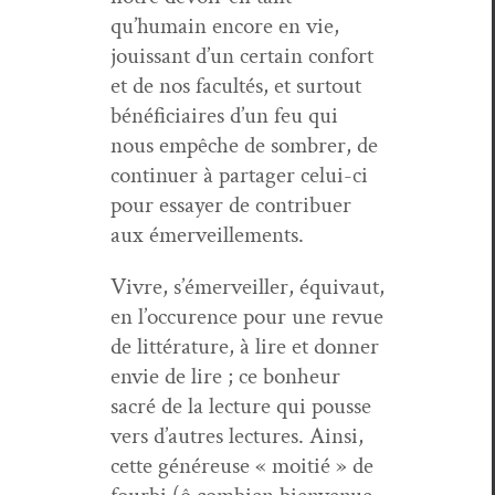
qu’humain encore en vie,
jouis­sant d’un cer­tain con­fort
et de nos fac­ultés, et surtout
béné­fi­ci­aires d’un feu qui
nous empêche de som­br­er, de
con­tin­uer à partager celui-ci
pour essay­er de con­tribuer
aux émerveillements.
Vivre, s’émerveiller, équiv­aut,
en l’occurence pour une revue
de lit­téra­ture, à lire et don­ner
envie de lire ; ce bon­heur
sacré de la lec­ture qui pousse
vers d’autres lec­tures. Ain­si,
cette généreuse « moitié » de