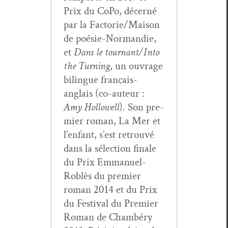
Prix du CoPo, décerné
par la Factorie/Maison
de poésie-Nor­mandie,
et
Dans le tournant/Into
the Turn­ing
, un ouvrage
bilingue français-
anglais (co-auteur :
Amy Hol­low­ell
). Son pre­
mier roman, La Mer et
l’enfant, s’est retrou­vé
dans la sélec­tion finale
du Prix Emmanuel-
Rob­lès du pre­mier
roman 2014 et du Prix
du Fes­ti­val du Pre­mier
Roman de Cham­béry