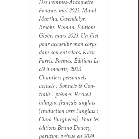
Des Femmes-Antoinette
Fouque, mai 2023. Maud
Martha,
Gwen­dolyn
Brooks
. Roman. Édi­tions
Globe, mars 2023.
Un filet
pour accueil­lir mon corps
dans son entrelacs
, Katie
Far­ris. Poèmes. Édi­tions La
clé à molette, 2023.
Chantiers per­son­nels
actuels :
Son­nets & Con­
trails
: poèmes. Recueil
bilingue français-anglais
(tra­duc­tion vers l’anglais :
Clara Burghe­lea). Pour les
édi­tions Bruno Doucey,
paru­tion prévue en 2024.