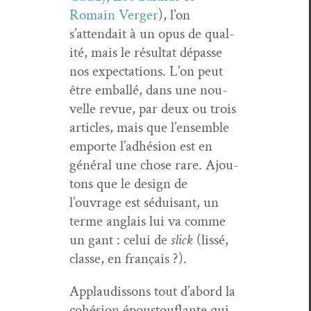
Romain Verg­er
), l’on
s’attendait à un opus de qual­
ité, mais le résul­tat dépasse
nos expec­ta­tions. L’on peut
être embal­lé, dans une nou­
velle revue, par deux ou trois
arti­cles, mais que l’ensemble
emporte l’adhésion est en
général une chose rare. Ajou­
tons que le design de
l’ouvrage est séduisant, un
terme anglais lui va comme
un gant : celui de
slick
(lis­sé,
classe, en français ?).
Applaud­is­sons tout d’abord la
cohé­sion épous­tou­flante qui