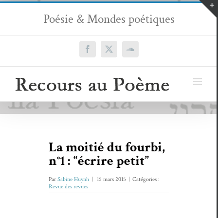
Passer
Poésie & Mondes poétiques
au
contenu
Facebook
X
SoundCloud
La moitié du fourbi,
n°1 : “écrire petit”
Par
Sabine Huynh
|
15 mars 2015
|
Catégories :
Revue des revues