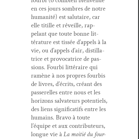
four­bi (ô com­bi­en bien­v­enue
en ces jours som­bres de notre
human­ité) est salu­taire, car
elle tit­ille et réveille, rap­
pelant que toute bonne lit­
téra­ture est tis­sée d’appels à la
vie, ou d’appels d’air, dis­til­la­
trice et provo­ca­trice de pas­
sions. Four­bi lit­téraire qui
ramène à nos pro­pres four­bis
de livres, d’écrits, créant des
passerelles entre nous et les
hori­zons sal­va­teurs poten­tiels,
des liens sig­ni­fi­cat­ifs entre les
humains. Bra­vo à toute
l’équipe et aux con­tribu­teurs,
longue vie à
La moitié du four­