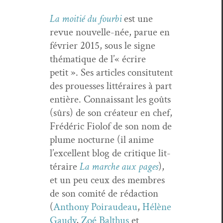
La moitié du four­bi
est une
revue nou­velle-née, parue en
févri­er 2015, sous le signe
thé­ma­tique de l’« écrire
petit ». Ses arti­cles con­si­tu­tent
des prouess­es lit­téraires à part
entière. Con­nais­sant les goûts
(sûrs) de son créa­teur en chef,
Frédéric Fiolof de son nom de
plume noc­turne (il ani­me
l’excellent blog de cri­tique lit­
téraire
La marche aux pages
),
et un peu ceux des mem­bres
de son comité de rédac­tion
(
Antho­ny Poiraudeau
,
Hélène
Gaudy
,
Zoé Balthus
et