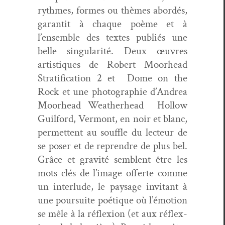
rythmes, formes ou thèmes abor­dés,
garan­tit à chaque poème et à
l’ensemble des textes pub­liés une
belle sin­gu­lar­ité. Deux œuvres
artis­tiques de Robert Moor­head
Strat­i­fi­ca­tion 2 et Dome on the
Rock et une pho­togra­phie d’Andrea
Moor­head Weath­er­head Hol­low
Guil­ford, Ver­mont, en noir et blanc,
per­me­t­tent au souf­fle du lecteur de
se pos­er et de repren­dre de plus bel.
Grâce et grav­ité sem­blent être les
mots clés de l’image offerte comme
un inter­lude, le paysage invi­tant à
une pour­suite poé­tique où l’émotion
se mêle à la réflex­ion (et aux réflex­