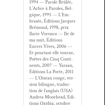
1994 — Parole Brûlée,
L’Ar­bre à Paroles, Bel­
gique, 1995 — L’Em­
brasée, Édi­tions Jacques
Bré­mond, 1998, prix
Ilar­ie Voron­ca — Ile de
ma nuit, Édi­tions
Encres Vives, 2006 —
Et pour­tant elle tourne,
Poètes des Cinq Con­ti­
nents, 2007 — Yaraan,
Édi­tions La Porte, 2011
— L’Oiseau rouge, ver­
sion bilingue, tra­duc­
tion de l’anglais (USA)
Andrea Moor­head, Edi­
tions Oxy­bia, octo­bre