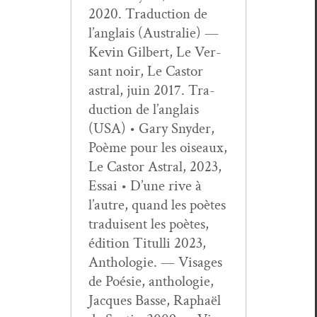
2020. Tra­duc­tion de
l’anglais (Aus­tralie) —
Kevin Gilbert, Le Ver­
sant noir, Le Cas­tor
astral, juin 2017. Tra­
duc­tion de l’anglais
(USA) • Gary Sny­der,
Poème pour les oiseaux,
Le Cas­tor Astral, 2023,
Essai • D’une rive à
l’autre, quand les poètes
traduisent les poètes,
édi­tion Tit­ul­li 2023,
Antholo­gie. — Vis­ages
de Poésie, antholo­gie,
Jacques Basse, Raphaël