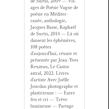
de Sur­tis, 2009 — Vis­
ages de Poésie Vague de
poésie en Méditer­
ranée, antholo­gie,
Jacques Basse, Raphaël
de Sur­tis, 2014 — Là où
dansent les éphémères,
108 poètes
d’aujourd’hui, réu­nie et
présen­tée par Jean-Yves
Reuzeau, Le Cas­tor
astral, 2022. Livres
d’artiste Avec Joëlle
Jour­dan pho­tographe et
plas­ti­ci­enne : — Entre
feu et cri — Trêve
lumineuse — Partage