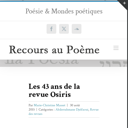
Passer
Poésie & Mondes poétiques
au
contenu
Facebook
X
SoundCloud
Les 43 ans de la
revue Osiris
Par
Marie-Christine Masset
|
30 août
2015
|
Catégories :
Abderrahmane Djelfaoui
,
Revue
des revues