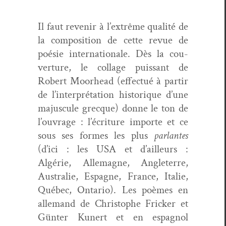
Il faut revenir à l’extrême qual­ité de
la com­po­si­tion de cette revue de
poésie inter­na­tionale. Dès la cou­
ver­ture, le col­lage puis­sant de
Robert Moor­head (effec­tué à par­tir
de l’interprétation his­torique d’une
majus­cule grecque) donne le ton de
l’ouvrage : l’écriture importe et ce
sous ses formes les plus
par­lantes
(d’ici : les USA et d’ailleurs :
Algérie, Alle­magne, Angleterre,
Aus­tralie, Espagne, France, Ital­ie,
Québec, Ontario). Les poèmes en
alle­mand de Christophe Frick­er et
Gün­ter Kunert et en espag­nol