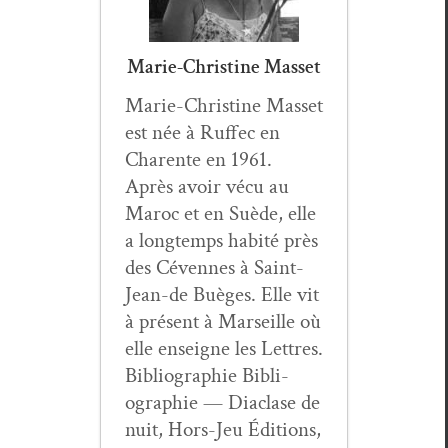
Marie-Christine Masset
Marie-Chris­tine Mas­set
est née à Ruf­fec en
Char­ente en 1961.
Après avoir vécu au
Maroc et en Suède, elle
a longtemps habité près
des Cévennes à Saint-
Jean-de Buèges. Elle vit
à présent à Mar­seille où
elle enseigne les Let­tres.
Bib­li­ogra­phie Bib­li­
ogra­phie — Dia­clase de
nuit, Hors-Jeu Édi­tions,