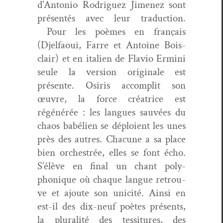
d’Antonio Rodriguez Jimenez sont
présen­tés avec leur tra­duc­tion.
Pour les poèmes en français
(Djelfaoui, Farre et Antoine Bois­
clair) et en ital­ien de Flavio Ermi­ni
seule la ver­sion orig­i­nale est
présente. Osiris accom­plit son
œuvre, la force créa­trice est
régénérée : les langues sauvées du
chaos babélien se déploient les unes
près des autres. Cha­cune a sa place
bien orchestrée, elles se font écho.
S’élève en final un chant poly­
phonique où chaque langue retrou­
ve et ajoute son unic­ité. Ain­si en
est-il des dix-neuf poètes présents,
la plu­ral­ité des tes­si­tures, des