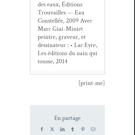
des eaux, Édi­tions
Trou­vailles — Eau
Con­stel­lée, 2009 Avec
Marc Giai-Mini­et
pein­tre, graveur, et
dessi­na­teur : • Lac Eyre,
Les édi­tions du nain qui
tou­sse, 2014
[print-me]
Jacques Lacar­
rière,
Œuvres
poé­tiques com­
plètes, À l’orée
En partage
du pays fer­tile
-
6 mars 2026
Facebook
X
LinkedIn
Tumblr
Pinterest
Email