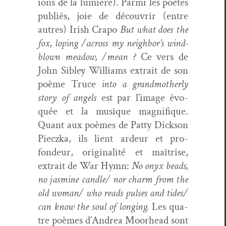
ions de la lumière). Par­mi les poètes
pub­liés, joie de décou­vrir (entre
autres) Irish Crapo
But what does the
fox, lop­ing /across my neighbor’s wind-
blown mead­ow, /mean ?
Ce vers de
John Sib­ley Williams extrait de son
poème Truce
into a grand­moth­er­ly
sto­ry of angels
est par l’image évo­
quée et la musique mag­nifique.
Quant aux poèmes de Pat­ty Dick­son
Piecz­ka, ils lient ardeur et pro­
fondeur, orig­i­nal­ité et maîtrise,
extrait de War Hymn:
No onyx beads,
no jas­mine candle/ nor charm from the
old woman/ who reads puls­es and tides/
can know the soul of long­ing.
Les qua­
tre poèmes d’Andrea Moor­head sont