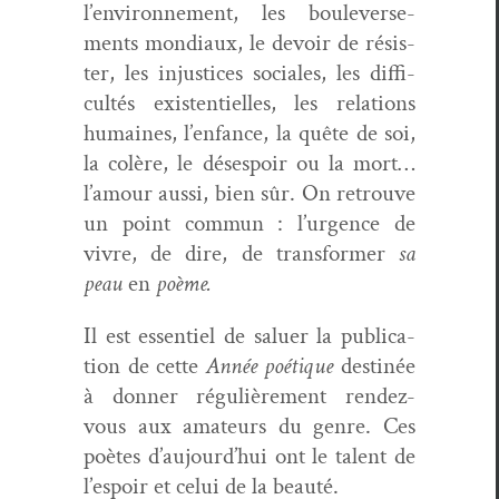
l’environnement, les boule­verse­
ments mon­di­aux, le devoir de résis­
ter, les injus­tices sociales, les dif­fi­
cultés exis­ten­tielles, les rela­tions
humaines, l’enfance, la quête de soi,
la colère, le dés­espoir ou la mort…
l’amour aus­si, bien sûr. On retrou­ve
un point com­mun : l’urgence de
vivre, de dire, de trans­former
sa
peau
en
poème.
Il est essen­tiel de saluer la pub­li­ca­
tion de cette
Année poé­tique
des­tinée
à don­ner régulière­ment ren­dez-
vous aux ama­teurs du genre. Ces
poètes d’aujourd’hui ont le tal­ent de
l’espoir et celui de la beauté.