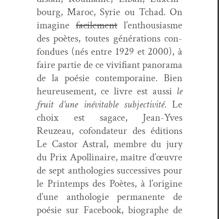
bourg, Maroc, Syrie ou Tchad. On
imag­ine
facile­ment
l’enthousiasme
des poètes, toutes généra­tions con­
fon­dues (nés entre 1929 et 2000), à
faire par­tie de ce viv­i­fi­ant panora­ma
de la poésie con­tem­po­raine. Bien
heureuse­ment, ce livre est aus­si
le
fruit d’une inévitable sub­jec­tiv­ité
. Le
choix est sagace, Jean-Yves
Reuzeau, cofon­da­teur des édi­tions
Le Cas­tor Astral, mem­bre du jury
du Prix Apol­li­naire, maître d’œuvre
de sept antholo­gies suc­ces­sives pour
le Print­emps des Poètes, à l’origine
d’une antholo­gie per­ma­nente de
poésie sur Face­book, biographe de