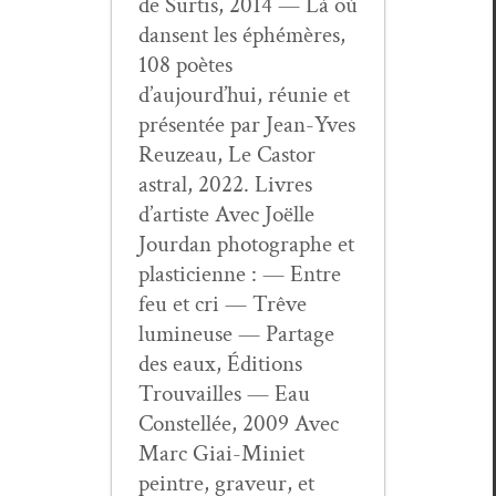
de Sur­tis, 2014 — Là où
dansent les éphémères,
108 poètes
d’aujourd’hui, réu­nie et
présen­tée par Jean-Yves
Reuzeau, Le Cas­tor
astral, 2022. Livres
d’artiste Avec Joëlle
Jour­dan pho­tographe et
plas­ti­ci­enne : — Entre
feu et cri — Trêve
lumineuse — Partage
des eaux, Édi­tions
Trou­vailles — Eau
Con­stel­lée, 2009 Avec
Marc Giai-Mini­et
pein­tre, graveur, et