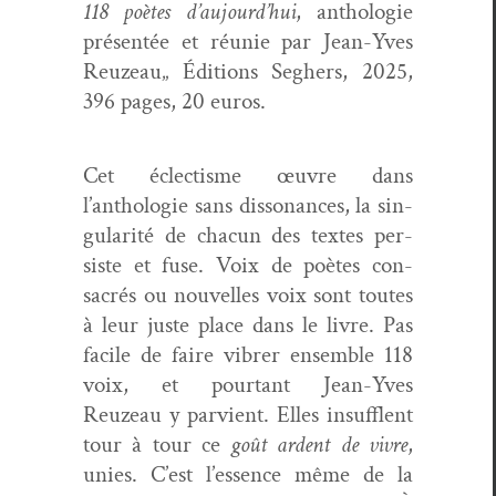
118 poètes d’aujourd’hui
, antholo­gie
présen­tée et réu­nie par Jean-Yves
Reuzeau„ Édi­tions Seghers, 2025,
396 pages, 20 euros.
Cet éclec­tisme œuvre dans
l’anthologie sans dis­so­nances, la sin­
gu­lar­ité de cha­cun des textes per­
siste et fuse. Voix de poètes con­
sacrés ou nou­velles voix sont toutes
à leur juste place dans le livre. Pas
facile de faire vibr­er ensem­ble 118
voix, et pour­tant Jean-Yves
Reuzeau y parvient. Elles insuf­flent
tour à tour ce
goût ardent de vivre
,
unies. C’est l’essence même de la