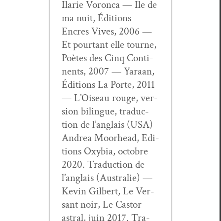
Ilar­ie Voron­ca — Ile de
ma nuit, Édi­tions
Encres Vives, 2006 —
Et pour­tant elle tourne,
Poètes des Cinq Con­ti­
nents, 2007 — Yaraan,
Édi­tions La Porte, 2011
— L’Oiseau rouge, ver­
sion bilingue, tra­duc­
tion de l’anglais (USA)
Andrea Moor­head, Edi­
tions Oxy­bia, octo­bre
2020. Tra­duc­tion de
l’anglais (Aus­tralie) —
Kevin Gilbert, Le Ver­
sant noir, Le Cas­tor
astral, juin 2017. Tra­