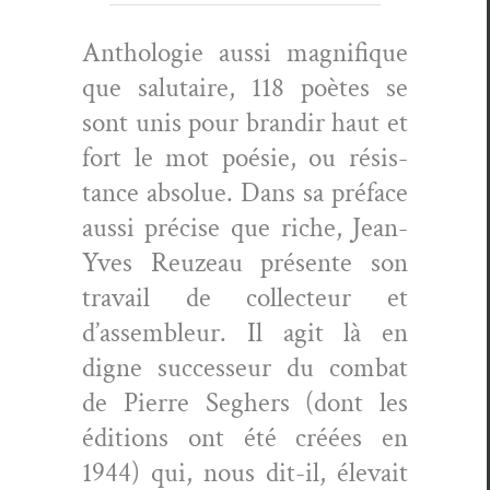
Antholo­gie aus­si mag­nifique
que salu­taire, 118 poètes se
sont unis pour brandir haut et
fort le mot poésie, ou résis­
tance absolue. Dans sa pré­face
aus­si pré­cise que riche, Jean-
Yves Reuzeau présente son
tra­vail de col­lecteur et
d’assembleur. Il agit là en
digne suc­cesseur du com­bat
de Pierre Seghers (dont les
édi­tions ont été créées en
1944) qui, nous dit-il, éle­vait