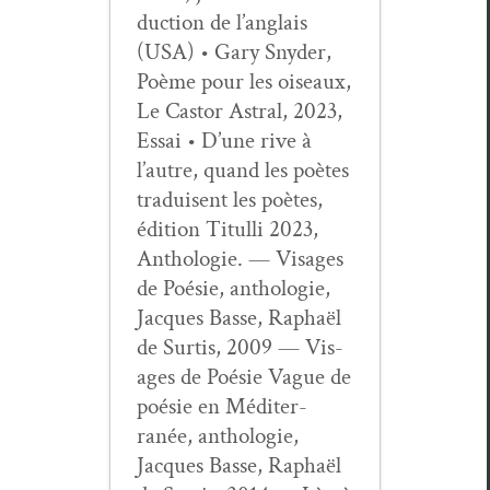
duc­tion de l’anglais
(USA) • Gary Sny­der,
Poème pour les oiseaux,
Le Cas­tor Astral, 2023,
Essai • D’une rive à
l’autre, quand les poètes
traduisent les poètes,
édi­tion Tit­ul­li 2023,
Antholo­gie. — Vis­ages
de Poésie, antholo­gie,
Jacques Basse, Raphaël
de Sur­tis, 2009 — Vis­
ages de Poésie Vague de
poésie en Méditer­
ranée, antholo­gie,
Jacques Basse, Raphaël