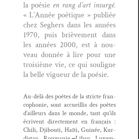
la poésie
en rang d’art insurgé.
« L’Année poé­tique » pub­liée
chez Seghers dans les années
1970, puis briève­ment dans
les années 2000, est à nou­
veau don­née à lire pour une
troisième vie, ce qui souligne
la belle vigueur de la poésie.
Au-delà des poètes de la stricte fran­
coph­o­nie, sont accueil­lis des poètes
d’ailleurs dans le monde, tant qu’ils
écrivent directe­ment en français :
Chili, Dji­bouti, Haïti, Guinée, Kur­
dis­tan, Roumanie,
Liban, Lux­em­