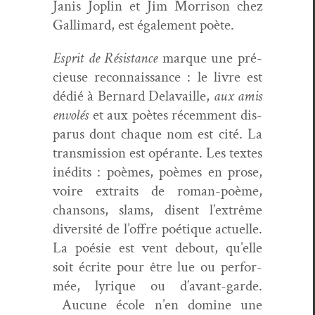
Janis Joplin et Jim Mor­ri­son chez
Gal­li­mard, est égale­ment poète.
Esprit de Résis­tance
mar­que une pré­
cieuse recon­nais­sance : le livre est
dédié à Bernard Delavaille,
aux amis
envolés
et aux
poètes récem­ment dis­
parus
dont chaque nom est cité. La
trans­mis­sion est opérante. Les textes
inédits : poèmes, poèmes en prose,
voire extraits de roman-poème,
chan­sons, slams, dis­ent l’extrême
diver­sité de l’offre poé­tique actuelle.
La poésie est vent debout, qu’elle
soit écrite pour être lue ou per­for­
mée, lyrique ou d’avant-garde.
Aucune école n’en domine une