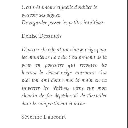
C’est néan­moins si facile d’oublier le
pou­voir des algues.
De regarder pass­er les petites intuitions.
Denise Desau­tels
D’autres cherchent un chas­se-neige pour
les main­tenir hors du trou pro­fond de la
peur en pous­sière qui recou­vre les
heures, le chas­se-neige mur­mure c’est
moi ton ami donne-moi la main on va
tra­vers­er les ténèbres viens sur mon
chemin de fer dépêche-toi de t’installer
dans le com­par­ti­ment étanche
Séver­ine Daucourt