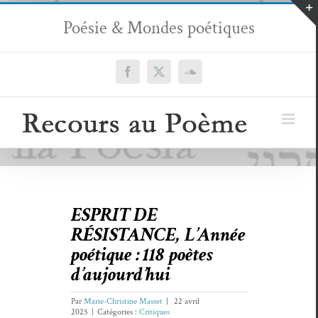
Passer
Poésie & Mondes poétiques
au
contenu
Facebook
X
SoundCloud
ESPRIT DE
RÉSISTANCE, L’Année
poétique : 118 poètes
d’aujourd’hui
Par
Marie-Christine Masset
|
22 avril
2025
|
Catégories :
Critiques