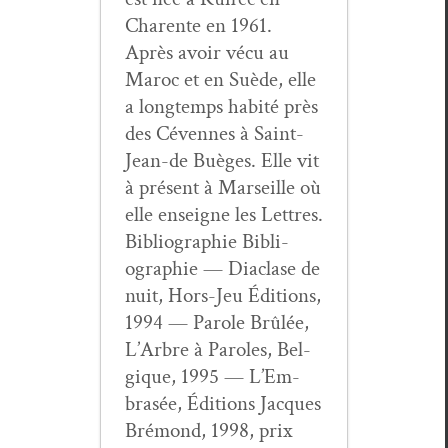
Char­ente en 1961.
Après avoir vécu au
Maroc et en Suède, elle
a longtemps habité près
des Cévennes à Saint-
Jean-de Buèges. Elle vit
à présent à Mar­seille où
elle enseigne les Let­tres.
Bib­li­ogra­phie Bib­li­
ogra­phie — Dia­clase de
nuit, Hors-Jeu Édi­tions,
1994 — Parole Brûlée,
L’Ar­bre à Paroles, Bel­
gique, 1995 — L’Em­
brasée, Édi­tions Jacques
Bré­mond, 1998, prix