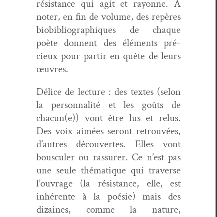
résis­tance qui agit et ray­onne. À
not­er, en fin de vol­ume, des
repères
bio­bib­li­ographiques
de chaque
poète don­nent des élé­ments pré­
cieux pour par­tir en quête de leurs
œuvres.
Délice de lec­ture : des textes (selon
la per­son­nal­ité et les goûts de
chacun(e)) vont être lus et relus.
Des voix aimées seront retrou­vées,
d’autres décou­vertes. Elles vont
bous­culer ou ras­sur­er. Ce n’est pas
une seule thé­ma­tique qui tra­verse
l’ouvrage (la résis­tance, elle, est
inhérente à la poésie) mais des
dizaines, comme la nature,