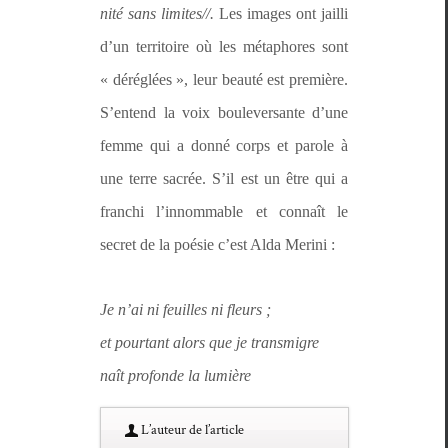
nité sans limites//.
Les images ont jail­li
d’un ter­ri­toire où les métaphores sont
« déréglées », leur beauté est pre­mière.
S’entend la voix boulever­sante d’une
femme qui a don­né corps et parole à
une terre sacrée. S’il est un être qui a
franchi l’innommable et con­naît le
secret de la poésie c’est Alda Merini :
Je n’ai ni feuilles ni fleurs ;
et pour­tant alors que je transmigre
naît pro­fonde la lumière
L’au­teur de l’article