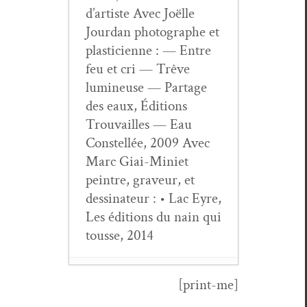
d’artiste Avec Joëlle
Jour­dan pho­tographe et
plas­ti­ci­enne : — Entre
feu et cri — Trêve
lumineuse — Partage
des eaux, Édi­tions
Trou­vailles — Eau
Con­stel­lée, 2009 Avec
Marc Giai-Mini­et
pein­tre, graveur, et
dessi­na­teur : • Lac Eyre,
Les édi­tions du nain qui
tou­sse, 2014
[print-me]
Jacques Lacar­