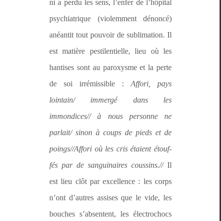
ni a per­du les sens, l’enfer de l’hôpital
psy­chi­a­trique (vio­lem­ment dénon­cé)
anéan­tit tout pou­voir de sub­li­ma­tion. Il
est matière pesti­len­tielle, lieu où les
han­tis­es sont au parox­ysme et la perte
de soi irrémis­si­ble :
Affori, pays
lointain/ immergé dans les
immondices// à nous per­son­ne ne
parlait/ sinon à coups de pieds et de
poings//Affori où les cris étaient étouf­
fés par de san­guinaires coussins.//
Il
est lieu clôt par excel­lence : les corps
n’ont d’autres assis­es que le vide, les
bouch­es s’absentent, les élec­tro­chocs