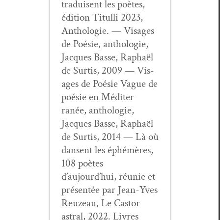
traduisent les poètes,
édi­tion Tit­ul­li 2023,
Antholo­gie. — Vis­ages
de Poésie, antholo­gie,
Jacques Basse, Raphaël
de Sur­tis, 2009 — Vis­
ages de Poésie Vague de
poésie en Méditer­
ranée, antholo­gie,
Jacques Basse, Raphaël
de Sur­tis, 2014 — Là où
dansent les éphémères,
108 poètes
d’aujourd’hui, réu­nie et
présen­tée par Jean-Yves
Reuzeau, Le Cas­tor
astral, 2022. Livres