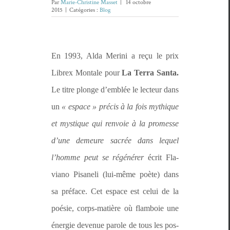
Par
Marie-Christine Masset
|
14 octobre
2015
|
Catégories :
Blog
En 1993, Alda Meri­ni a reçu le prix
Librex Mon­tale pour
La Ter­ra San­ta.
Le titre plonge d’emblée le lecteur dans
un
« espace »
pré­cis à la fois mythique
et mys­tique qui ren­voie à la promesse
d’une demeure sacrée dans lequel
l’homme peut se régénér­er
écrit Fla­
viano Pisaneli (lui-même poète) dans
sa pré­face. Cet espace est celui de la
poésie, corps-matière où flam­boie une
énergie dev­enue parole de tous les pos­