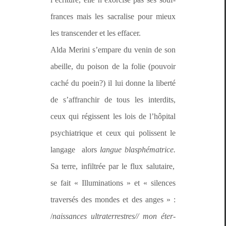
frances mais les sacralise pour mieux
les tran­scen­der et les effacer.
Alda Meri­ni s’empare du venin de son
abeille, du poi­son de la folie (pou­voir
caché du poein?) il lui donne la lib­erté
de s’affranchir de tous les inter­dits,
ceux qui régis­sent les lois de l’hôpital
psy­chi­a­trique et ceux qui polis­sent le
lan­gage alors
langue blas­phé­ma­trice.
Sa terre, infil­trée par le flux salu­taire,
se fait « Illu­mi­na­tions » et « silences
tra­ver­sés des mon­des et des anges » :
/
nais­sances ultraterrestres// mon éter­