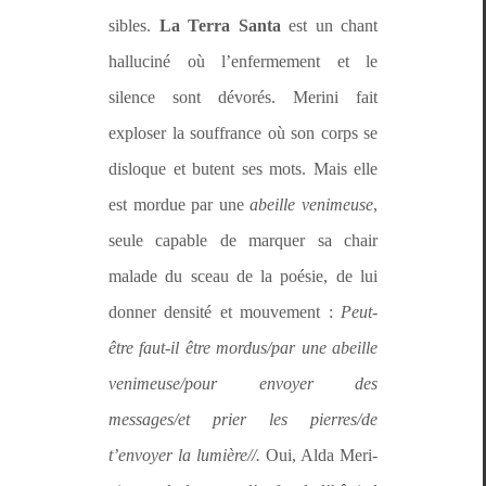
si­bles.
La
Ter­ra San­ta
est un chant
hal­lu­ciné où l’enfermement et le
silence sont dévorés. Meri­ni fait
explos­er la souf­france où son corps se
dis­loque et butent ses mots. Mais elle
est mor­due par une
abeille ven­imeuse
,
seule capa­ble de mar­quer sa chair
malade du sceau de la poésie, de lui
don­ner den­sité et mou­ve­ment :
Peut-
être faut-il être mordus/par une abeille
venimeuse/pour envoy­er des
messages/et prier les pierres/de
t’envoyer la lumière//.
Oui, Alda Meri­