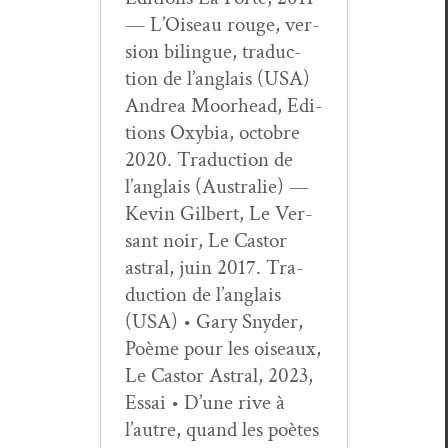
— L’Oiseau rouge, ver­
sion bilingue, tra­duc­
tion de l’anglais (USA)
Andrea Moor­head, Edi­
tions Oxy­bia, octo­bre
2020. Tra­duc­tion de
l’anglais (Aus­tralie) —
Kevin Gilbert, Le Ver­
sant noir, Le Cas­tor
astral, juin 2017. Tra­
duc­tion de l’anglais
(USA) • Gary Sny­der,
Poème pour les oiseaux,
Le Cas­tor Astral, 2023,
Essai • D’une rive à
l’autre, quand les poètes