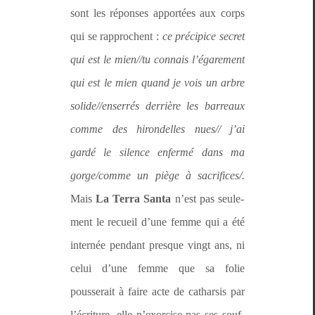
sont les répons­es apportées aux corps
qui se rap­prochent :
ce précipice secret
qui est le mien//tu con­nais l’égarement
qui est le mien quand je vois un arbre
solide//enserrés der­rière les bar­reaux
comme des hiron­delles nues// j’ai
gardé le silence enfer­mé dans ma
gorge/comme un piège à sacrifices/.
Mais
La
Ter­ra San­ta
n’est pas seule­
ment le recueil d’une femme qui a été
internée pen­dant presque vingt ans,
ni
celui d’une femme que sa folie
pousserait à faire acte de cathar­sis par
l’écriture, elle n’exorcise pas ses souf­