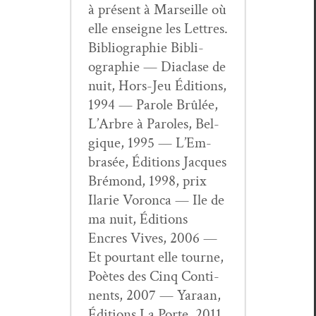
à présent à Mar­seille où
elle enseigne les Let­tres.
Bib­li­ogra­phie Bib­li­
ogra­phie — Dia­clase de
nuit, Hors-Jeu Édi­tions,
1994 — Parole Brûlée,
L’Ar­bre à Paroles, Bel­
gique, 1995 — L’Em­
brasée, Édi­tions Jacques
Bré­mond, 1998, prix
Ilar­ie Voron­ca — Ile de
ma nuit, Édi­tions
Encres Vives, 2006 —
Et pour­tant elle tourne,
Poètes des Cinq Con­ti­
nents, 2007 — Yaraan,
Édi­tions La Porte, 2011