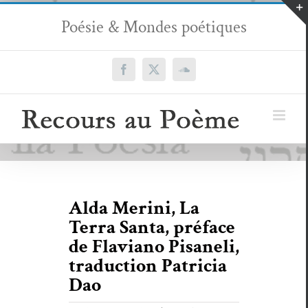
Passer
Poésie & Mondes poétiques
au
contenu
Facebook
X
SoundCloud
Alda Merini, La
Terra Santa, préface
de Flaviano Pisaneli,
traduction Patricia
Dao