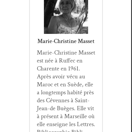
Marie-Christine Masset
Marie-Chris­tine Mas­set
est née à Ruf­fec en
Char­ente en 1961.
Après avoir vécu au
Maroc et en Suède, elle
a longtemps habité près
des Cévennes à Saint-
Jean-de Buèges. Elle vit
à présent à Mar­seille où
elle enseigne les Let­tres.