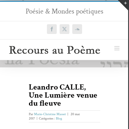
Passer
Poésie & Mondes poétiques
au
contenu
Facebook
X
SoundCloud
Leandro CALLE,
Une Lumière venue
du fleuve
Par
Marie-Christine Masset
|
20 mai
2017
|
Catégories :
Blog