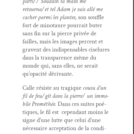
parti// Soudain ta main me
retourna/et tel Adam je suis allé me
cacher par­mi les plantes,
son souf­fle
fort de mino­tau­re pour­rait buter
sans fin sur la pierre privée de
failles, mais les images per­cent et
gravent des indis­pens­ables ciselures
dans la trans­parence même du
monde qui, sans elles, ne serait
qu’opacité dérivante.
Calle résiste au trag­ique
cousu d’un
fil de feu/gît dans la pierre/ un immo­
bile Prométhée.
Dans ces suites poé­
tiques, le fil est cepen­dant moins le
signe d’une lutte que celui d’une
néces­saire accep­ta­tion de la con­di­