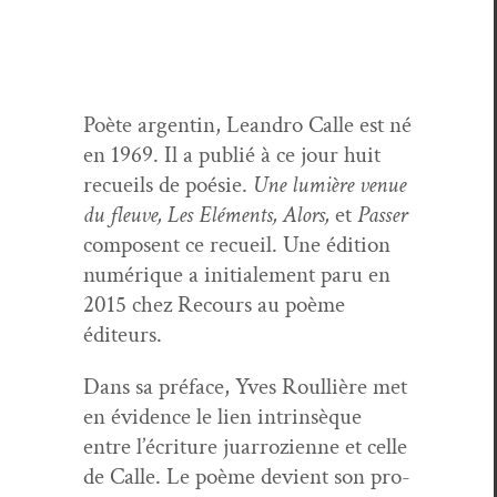
Poète argentin, Lean­dro Calle est né
en 1969. Il a pub­lié à ce jour huit
recueils de poésie.
Une lumière venue
du fleuve, Les Elé­ments, Alors,
et
Pass­er
com­posent ce recueil. Une édi­tion
numérique a ini­tiale­ment paru en
2015 chez Recours au poème
éditeurs.
Dans sa pré­face, Yves Roul­lière met
en évi­dence le lien intrin­sèque
entre l’écriture juar­rozi­enne et celle
de Calle. Le poème devient son pro­