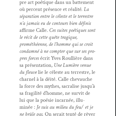
pre art poé­tique dans un bat­te­ment
où per­cent présence et réal­ité
. La
sépa­ra­tion entre le céleste et le ter­restre
n’a jamais eu de con­tours bien défi­nis
affirme Calle.
Ces suites poé­tiques sont
le réc­it de cette quête trag­ique,
prométhéenne, de l’homme qui se croit
con­damné à ne compter que sur ses pro­
pres forces
écrit Yves Roul­lière dans
sa présen­ta­tion,
Une Lumière venue
du fleuve
lie le céleste au ter­restre, le
char­nel à la déité. Calle chevauche
la force des mythes, sacralise jusqu’à
sa fragilité d’homme, ne survit de
lui que la poésie incar­née, illu­
minée :
Je suis au milieu du feu/ et je
ne brûle pas.
On serait ten­té de rêver