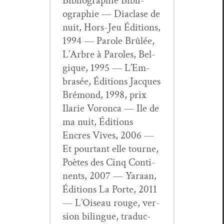
Bib­li­ogra­phie Bib­li­
ogra­phie — Dia­clase de
nuit, Hors-Jeu Édi­tions,
1994 — Parole Brûlée,
L’Ar­bre à Paroles, Bel­
gique, 1995 — L’Em­
brasée, Édi­tions Jacques
Bré­mond, 1998, prix
Ilar­ie Voron­ca — Ile de
ma nuit, Édi­tions
Encres Vives, 2006 —
Et pour­tant elle tourne,
Poètes des Cinq Con­ti­
nents, 2007 — Yaraan,
Édi­tions La Porte, 2011
— L’Oiseau rouge, ver­
sion bilingue, tra­duc­