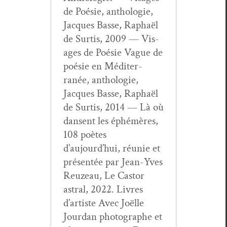
de Poésie, antholo­gie,
Jacques Basse, Raphaël
de Sur­tis, 2009 — Vis­
ages de Poésie Vague de
poésie en Méditer­
ranée, antholo­gie,
Jacques Basse, Raphaël
de Sur­tis, 2014 — Là où
dansent les éphémères,
108 poètes
d’aujourd’hui, réu­nie et
présen­tée par Jean-Yves
Reuzeau, Le Cas­tor
astral, 2022. Livres
d’artiste Avec Joëlle
Jour­dan pho­tographe et