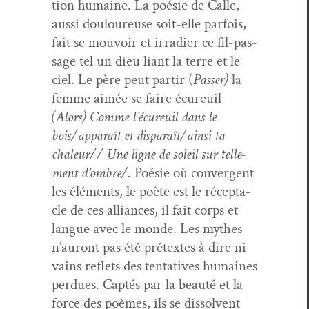
tion humaine. La poésie de Calle,
aus­si douloureuse soit-elle par­fois,
fait se mou­voir et irradier ce fil-pas­
sage tel un dieu liant la terre et le
ciel. Le père peut par­tir (
Pass­er)
la
femme aimée se faire écureuil
(Alors) Comme l’écureuil dans le
bois/apparaît et disparaît/ainsi ta
chaleur// Une ligne de soleil sur telle­
ment d’ombre/.
Poésie où con­ver­gent
les élé­ments, le poète est le récep­ta­
cle de ces alliances, il fait corps et
langue avec le monde. Les mythes
n’auront pas été pré­textes à dire ni
vains reflets des ten­ta­tives humaines
per­dues. Cap­tés par la beauté et la
force des poèmes, ils se dis­sol­vent