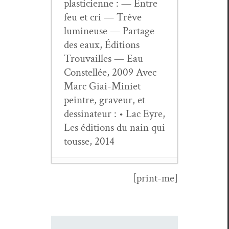
plas­ti­ci­enne : — Entre
feu et cri — Trêve
lumineuse — Partage
des eaux, Édi­tions
Trou­vailles — Eau
Con­stel­lée, 2009 Avec
Marc Giai-Mini­et
pein­tre, graveur, et
dessi­na­teur : • Lac Eyre,
Les édi­tions du nain qui
tou­sse, 2014
[print-me]
Jacques Lacar­
rière,
Œuvres
poé­tiques com­
plètes, À l’orée