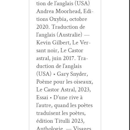
tion de l’anglais (USA)
Andrea Moor­head, Edi­
tions Oxy­bia, octo­bre
2020. Tra­duc­tion de
l’anglais (Aus­tralie) —
Kevin Gilbert, Le Ver­
sant noir, Le Cas­tor
astral, juin 2017. Tra­
duc­tion de l’anglais
(USA) • Gary Sny­der,
Poème pour les oiseaux,
Le Cas­tor Astral, 2023,
Essai • D’une rive à
l’autre, quand les poètes
traduisent les poètes,
édi­tion Tit­ul­li 2023,
Antholo­gie. — Vis­ages