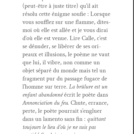
(peut-être à juste titre) qu’il ait
résolu cette énigme soufie : Lorsque
vous souf­flez sur une flamme, dites-
moi où elle est allée et je vous dirai
d’où elle est venue. Lire Calle, c’est
se dénud­er, se libér­er de ses ori­
peaux et illu­sions, le poème ne vaut
que lui, il vibre, non comme un
objet séparé du monde mais tel un
frag­ment pur du pas­sage fugace de
l’homme sur terre.
La brûlure est un
enfant aban­don­né
écrit le poète dans
Annon­ci­a­tion du feu.
Chute, errance,
perte, le poète pour­rait s’engluer
dans un lamen­to sans fin :
quit­tant
tou­jours le lieu d’où je ne suis pas